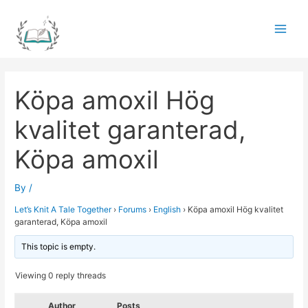
Skip
to
Main
content
Men
Köpa amoxil Hög
kvalitet garanterad,
Köpa amoxil
By
/
Let’s Knit A Tale Together
›
Forums
›
English
›
Köpa amoxil Hög kvalitet
garanterad, Köpa amoxil
This topic is empty.
Viewing 0 reply threads
Author
Posts