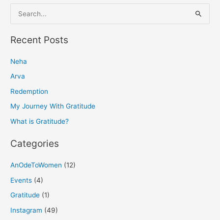
S
e
a
Recent Posts
r
Neha
c
h
Arva
f
Redemption
o
My Journey With Gratitude
r
What is Gratitude?
:
Categories
AnOdeToWomen
(12)
Events
(4)
Gratitude
(1)
Instagram
(49)