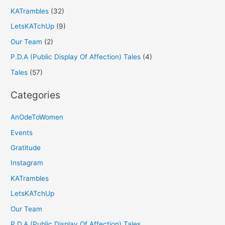
KATrambles
(32)
LetsKATchUp
(9)
Our Team
(2)
P.D.A (Public Display Of Affection) Tales
(4)
Tales
(57)
Categories
AnOdeToWomen
Events
Gratitude
Instagram
KATrambles
LetsKATchUp
Our Team
P.D.A (Public Display Of Affection) Tales