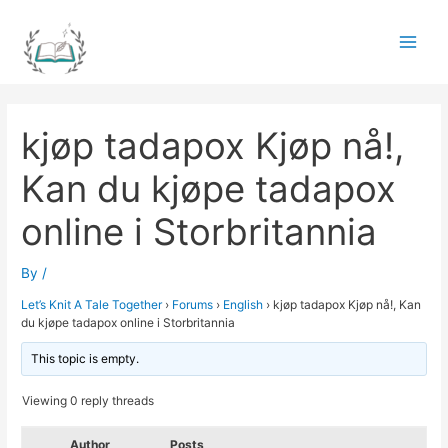
Skip
to
Main
content
Men
kjøp tadapox Kjøp nå!,
Kan du kjøpe tadapox
online i Storbritannia
By
/
Let’s Knit A Tale Together
›
Forums
›
English
›
kjøp tadapox Kjøp nå!, Kan
du kjøpe tadapox online i Storbritannia
This topic is empty.
Viewing 0 reply threads
Author
Posts