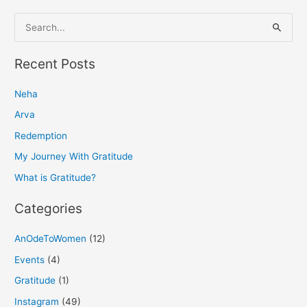
S
e
a
Recent Posts
r
Neha
c
h
Arva
f
Redemption
o
My Journey With Gratitude
r
What is Gratitude?
:
Categories
AnOdeToWomen
(12)
Events
(4)
Gratitude
(1)
Instagram
(49)