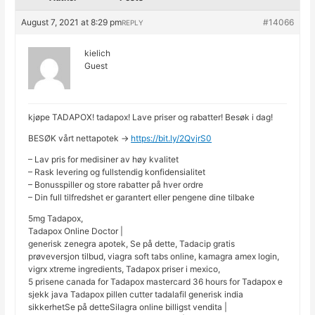
August 7, 2021 at 8:29 pm
#14066
REPLY
kielich
Guest
kjøpe TADAPOX! tadapox! Lave priser og rabatter! Besøk i dag!
BESØK vårt nettapotek ->
https://bit.ly/2QvjrS0
– Lav pris for medisiner av høy kvalitet
– Rask levering og fullstendig konfidensialitet
– Bonusspiller og store rabatter på hver ordre
– Din full tilfredshet er garantert eller pengene dine tilbake
5mg Tadapox,
Tadapox Online Doctor |
generisk zenegra apotek, Se på dette, Tadacip gratis
prøveversjon tilbud, viagra soft tabs online, kamagra amex login,
vigrx xtreme ingredients, Tadapox priser i mexico,
5 prisene canada for Tadapox mastercard 36 hours for Tadapox e
sjekk java Tadapox pillen cutter tadalafil generisk india
sikkerhetSe på detteSilagra online billigst vendita |