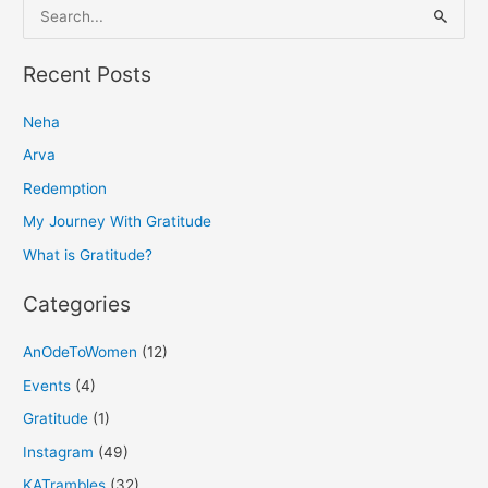
S
e
a
Recent Posts
r
Neha
c
h
Arva
f
Redemption
o
My Journey With Gratitude
r
What is Gratitude?
:
Categories
AnOdeToWomen
(12)
Events
(4)
Gratitude
(1)
Instagram
(49)
KATrambles
(32)