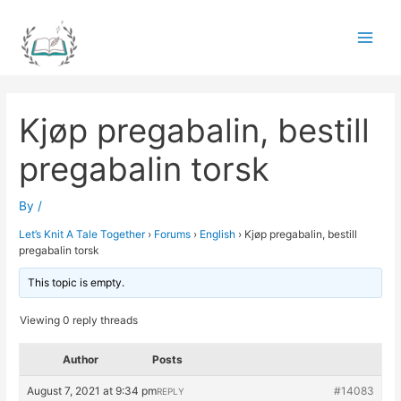
Skip
to
Main
content
Men
Kjøp pregabalin, bestill
pregabalin torsk
By
/
Let’s Knit A Tale Together
›
Forums
›
English
›
Kjøp pregabalin, bestill
pregabalin torsk
This topic is empty.
Viewing 0 reply threads
Author
Posts
August 7, 2021 at 9:34 pm
#14083
REPLY