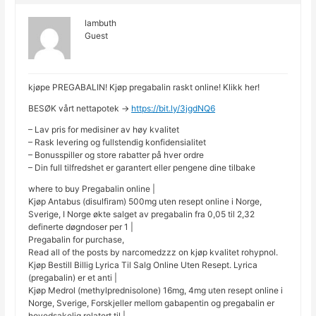
lambuth
Guest
kjøpe PREGABALIN! Kjøp pregabalin raskt online! Klikk her!
BESØK vårt nettapotek ->
https://bit.ly/3jgdNQ6
– Lav pris for medisiner av høy kvalitet
– Rask levering og fullstendig konfidensialitet
– Bonusspiller og store rabatter på hver ordre
– Din full tilfredshet er garantert eller pengene dine tilbake
where to buy Pregabalin online |
Kjøp Antabus (disulfiram) 500mg uten resept online i Norge,
Sverige, I Norge økte salget av pregabalin fra 0,05 til 2,32
definerte døgndoser per 1 |
Pregabalin for purchase,
Read all of the posts by narcomedzzz on kjøp kvalitet rohypnol.
Kjøp Bestill Billig Lyrica Til Salg Online Uten Resept. Lyrica
(pregabalin) er et anti |
Kjøp Medrol (methylprednisolone) 16mg, 4mg uten resept online i
Norge, Sverige, Forskjeller mellom gabapentin og pregabalin er
hovedsakelig relatert til |