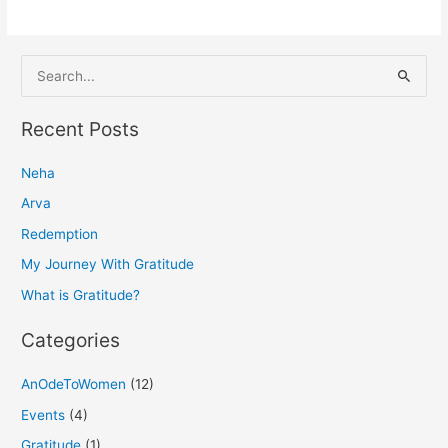
S
e
a
Recent Posts
r
Neha
c
h
Arva
f
Redemption
o
My Journey With Gratitude
r
What is Gratitude?
:
Categories
AnOdeToWomen
(12)
Events
(4)
Gratitude
(1)