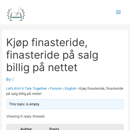
Skip
to
Main
content
Men
Kjøp finasteride,
finasteride på salg
billig på nettet
By
/
Let’s Knit A Tale Together
›
Forums
›
English
›
Kjøp finasteride, finasteride
på salg billig på nettet
This topic is empty.
Viewing 0 reply threads
Author
Posts