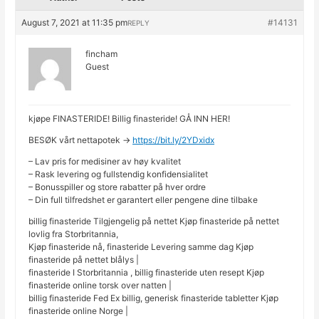
August 7, 2021 at 11:35 pm
#14131
REPLY
fincham
Guest
kjøpe FINASTERIDE! Billig finasteride! GÅ INN HER!
BESØK vårt nettapotek ->
https://bit.ly/2YDxidx
– Lav pris for medisiner av høy kvalitet
– Rask levering og fullstendig konfidensialitet
– Bonusspiller og store rabatter på hver ordre
– Din full tilfredshet er garantert eller pengene dine tilbake
billig finasteride Tilgjengelig på nettet Kjøp finasteride på nettet
lovlig fra Storbritannia,
Kjøp finasteride nå, finasteride Levering samme dag Kjøp
finasteride på nettet blålys |
finasteride I Storbritannia , billig finasteride uten resept Kjøp
finasteride online torsk over natten |
billig finasteride Fed Ex billig, generisk finasteride tabletter Kjøp
finasteride online Norge |