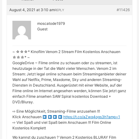
August 4, 2021 at 3:10 am
#11426
REPLY
moscatode1979
Guest
~ ☆☆☆* Kinofilm Venom 2 Stream Film Kostenlos Anschauen
☆☆☆* ~
GoogleDrive ~ Filme online zu schauen oder zu streamen, ist
heutzutage in der Tat die Wahl vieler Menschen. Venom 2 im
Stream: Jetzt legal online schauen beim Streaminganbieter deiner
Wahl auf Netflix, Prime, Maxdome, Sky und anderen Streaming-
Diensten in Deutschland. Ausgerüstet mit einer Website, auf der
Filme online im Internet angesehen werden, können Sie jetzt ganz
einfach Filme ansehen SAW Spiral kostenlos Download +
DVD/Bluray.
⇨ Eine Möglichkeit, Streaming-Filme anzusehen !!!
Klick Anschauen
https://t.co/aZwq4ogs3h?amp=1
⇨ Viel Spaß und viel Spaß beim Anschauen !!! Film Online
Kostenlos Komplett
Wo kannst du zuschauen ? Venom 2 Kostenlos BLURAY Film