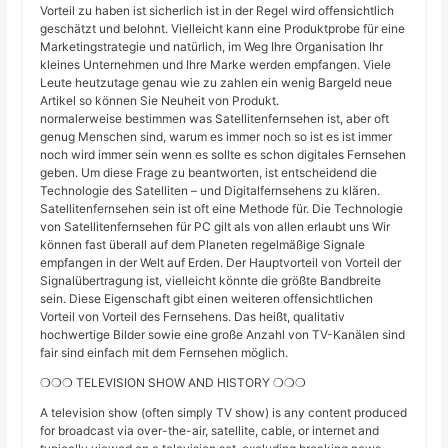
Vorteil zu haben ist sicherlich ist in der Regel wird offensichtlich
geschätzt und belohnt. Vielleicht kann eine Produktprobe für eine
Marketingstrategie und natürlich, im Weg Ihre Organisation Ihr
kleines Unternehmen und Ihre Marke werden empfangen. Viele
Leute heutzutage genau wie zu zahlen ein wenig Bargeld neue
Artikel so können Sie Neuheit von Produkt.
normalerweise bestimmen was Satellitenfernsehen ist, aber oft
genug Menschen sind, warum es immer noch so ist es ist immer
noch wird immer sein wenn es sollte es schon digitales Fernsehen
geben. Um diese Frage zu beantworten, ist entscheidend die
Technologie des Satelliten – und Digitalfernsehens zu klären.
Satellitenfernsehen sein ist oft eine Methode für. Die Technologie
von Satellitenfernsehen für PC gilt als von allen erlaubt uns Wir
können fast überall auf dem Planeten regelmäßige Signale
empfangen in der Welt auf Erden. Der Hauptvorteil von Vorteil der
Signalübertragung ist, vielleicht könnte die größte Bandbreite
sein. Diese Eigenschaft gibt einen weiteren offensichtlichen
Vorteil von Vorteil des Fernsehens. Das heißt, qualitativ
hochwertige Bilder sowie eine große Anzahl von TV-Kanälen sind
fair sind einfach mit dem Fernsehen möglich.
❍❍❍ TELEVISION SHOW AND HISTORY ❍❍❍
A television show (often simply TV show) is any content produced
for broadcast via over-the-air, satellite, cable, or internet and