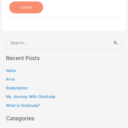
Submit
S
e
a
Recent Posts
r
Neha
c
h
Arva
f
Redemption
o
My Journey With Gratitude
r
What is Gratitude?
:
Categories