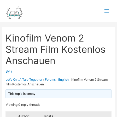
Skip
to
Main
content
Men
Kinofilm Venom 2
Stream Film Kostenlos
Anschauen
By
/
Let’s Knit A Tale Together
›
Forums
›
English
›
Kinofilm Venom 2 Stream
Film Kostenlos Anschauen
This topic is empty.
Viewing 0 reply threads
Author
Posts