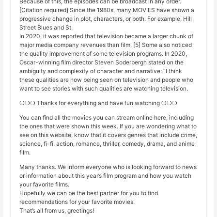
Because of this, the episodes can be broadcast in any order.
[Citation required] Since the 1980s, many MOVIES have shown a
progressive change in plot, characters, or both. For example, Hill
Street Blues and St.
In 2020, it was reported that television became a larger chunk of
major media company revenues than film. [5] Some also noticed
the quality improvement of some television programs. In 2020,
Oscar-winning film director Steven Soderbergh stated on the
ambiguity and complexity of character and narrative: “I think
these qualities are now being seen on television and people who
want to see stories with such qualities are watching television.
❍❍❍ Thanks for everything and have fun watching ❍❍❍
You can find all the movies you can stream online here, including
the ones that were shown this week. If you are wondering what to
see on this website, know that it covers genres that include crime,
science, fi-fi, action, romance, thriller, comedy, drama, and anime
film.
Many thanks. We inform everyone who is looking forward to news
or information about this year’s film program and how you watch
your favorite films.
Hopefully we can be the best partner for you to find
recommendations for your favorite movies.
That’s all from us, greetings!