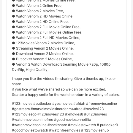
● Watch Venom 2 Movies Online Free,
● Watch Venom 2 Online Free,
● Watch Venom 2 Movies Free,
● Watch Venom 2 HD Movies Online,
● Watch Venom 2 HD Online Free,
● Watch Venom 2 Full Movie Online Free,
● Watch Venom 2 Full Movies Online Free,
● Watch Venom 2 Full HD Movies Online,
● 123Movies Venom 2 Movies Online,
● Streaming Venom 2 Movies Online,
● Download Venom 2 Movies Online,
● Putlocker Venom 2 Movies Online,
● Venom 2 Watch Download Streaming Movie 720p, 1080p,
DvdRip, Hight Quality,
I hope you like the videos I’m sharing. Give a thumbs up, like, or
share
if you like what we’ve shared so we can be more excited.
Scatter a happy smile for the world to return in a variety of colors.
#123movies #putlocker #yesmovies #afdah #freemoviesonline
#gostream #marvelmoviesinorder m4ufree #movies123
#123moviesgo #123movies123 #xmovies8 #0123movies
#watchmoviesonlinefree #goodmoviesonnetflix
#watchmoviesonline #sockshare #moviestowatch # putlocker9
#goodmoviestowatch #watchfreemovies # 123movieshub