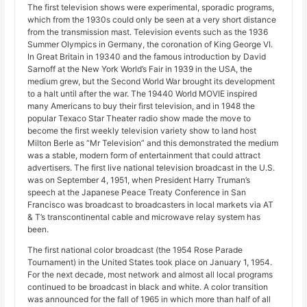
The first television shows were experimental, sporadic programs,
which from the 1930s could only be seen at a very short distance
from the transmission mast. Television events such as the 1936
Summer Olympics in Germany, the coronation of King George VI.
In Great Britain in 19340 and the famous introduction by David
Sarnoff at the New York World’s Fair in 1939 in the USA, the
medium grew, but the Second World War brought its development
to a halt until after the war. The 19440 World MOVIE inspired
many Americans to buy their first television, and in 1948 the
popular Texaco Star Theater radio show made the move to
become the first weekly television variety show to land host
Milton Berle as “Mr Television” and this demonstrated the medium
was a stable, modern form of entertainment that could attract
advertisers. The first live national television broadcast in the U.S.
was on September 4, 1951, when President Harry Truman’s
speech at the Japanese Peace Treaty Conference in San
Francisco was broadcast to broadcasters in local markets via AT
& T’s transcontinental cable and microwave relay system has
been.
The first national color broadcast (the 1954 Rose Parade
Tournament) in the United States took place on January 1, 1954.
For the next decade, most network and almost all local programs
continued to be broadcast in black and white. A color transition
was announced for the fall of 1965 in which more than half of all