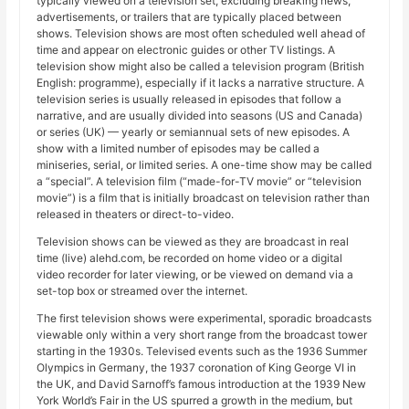
typically viewed on a television set, excluding breaking news,
advertisements, or trailers that are typically placed between
shows. Television shows are most often scheduled well ahead of
time and appear on electronic guides or other TV listings. A
television show might also be called a television program (British
English: programme), especially if it lacks a narrative structure. A
television series is usually released in episodes that follow a
narrative, and are usually divided into seasons (US and Canada)
or series (UK) — yearly or semiannual sets of new episodes. A
show with a limited number of episodes may be called a
miniseries, serial, or limited series. A one-time show may be called
a “special”. A television film (“made-for-TV movie” or “television
movie”) is a film that is initially broadcast on television rather than
released in theaters or direct-to-video.
Television shows can be viewed as they are broadcast in real
time (live) alehd.com, be recorded on home video or a digital
video recorder for later viewing, or be viewed on demand via a
set-top box or streamed over the internet.
The first television shows were experimental, sporadic broadcasts
viewable only within a very short range from the broadcast tower
starting in the 1930s. Televised events such as the 1936 Summer
Olympics in Germany, the 1937 coronation of King George VI in
the UK, and David Sarnoff’s famous introduction at the 1939 New
York World’s Fair in the US spurred a growth in the medium, but