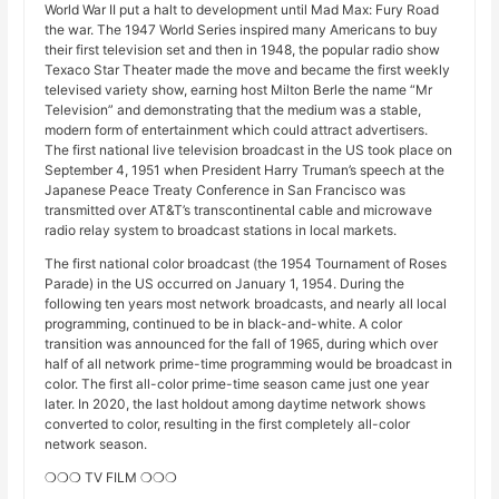
World War II put a halt to development until Mad Max: Fury Road
the war. The 1947 World Series inspired many Americans to buy
their first television set and then in 1948, the popular radio show
Texaco Star Theater made the move and became the first weekly
televised variety show, earning host Milton Berle the name “Mr
Television” and demonstrating that the medium was a stable,
modern form of entertainment which could attract advertisers.
The first national live television broadcast in the US took place on
September 4, 1951 when President Harry Truman’s speech at the
Japanese Peace Treaty Conference in San Francisco was
transmitted over AT&T’s transcontinental cable and microwave
radio relay system to broadcast stations in local markets.
The first national color broadcast (the 1954 Tournament of Roses
Parade) in the US occurred on January 1, 1954. During the
following ten years most network broadcasts, and nearly all local
programming, continued to be in black-and-white. A color
transition was announced for the fall of 1965, during which over
half of all network prime-time programming would be broadcast in
color. The first all-color prime-time season came just one year
later. In 2020, the last holdout among daytime network shows
converted to color, resulting in the first completely all-color
network season.
❍❍❍ TV FILM ❍❍❍