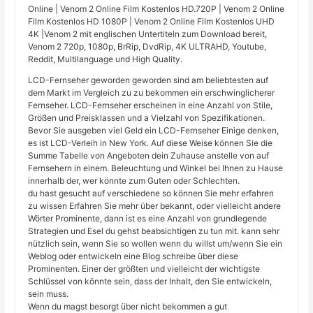
Online | Venom 2 Online Film Kostenlos HD.720P | Venom 2 Online
Film Kostenlos HD 1080P | Venom 2 Online Film Kostenlos UHD
4K |Venom 2 mit englischen Untertiteln zum Download bereit,
Venom 2 720p, 1080p, BrRip, DvdRip, 4K ULTRAHD, Youtube,
Reddit, Multilanguage und High Quality.
LCD-Fernseher geworden geworden sind am beliebtesten auf
dem Markt im Vergleich zu zu bekommen ein erschwinglicherer
Fernseher. LCD-Fernseher erscheinen in eine Anzahl von Stile,
Größen und Preisklassen und a Vielzahl von Spezifikationen.
Bevor Sie ausgeben viel Geld ein LCD-Fernseher Einige denken,
es ist LCD-Verleih in New York. Auf diese Weise können Sie die
Summe Tabelle von Angeboten dein Zuhause anstelle von auf
Fernsehern in einem. Beleuchtung und Winkel bei Ihnen zu Hause
innerhalb der, wer könnte zum Guten oder Schlechten.
du hast gesucht auf verschiedene so können Sie mehr erfahren
zu wissen Erfahren Sie mehr über bekannt, oder vielleicht andere
Wörter Prominente, dann ist es eine Anzahl von grundlegende
Strategien und Esel du gehst beabsichtigen zu tun mit. kann sehr
nützlich sein, wenn Sie so wollen wenn du willst um/wenn Sie ein
Weblog oder entwickeln eine Blog schreibe über diese
Prominenten. Einer der größten und vielleicht der wichtigste
Schlüssel von könnte sein, dass der Inhalt, den Sie entwickeln,
sein muss.
Wenn du magst besorgt über nicht bekommen a gut