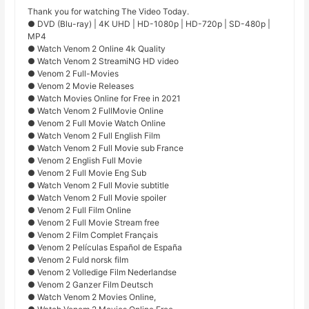
Thank you for watching The Video Today.
● DVD (Blu-ray) | 4K UHD | HD-1080p | HD-720p | SD-480p |
MP4
● Watch Venom 2 Online 4k Quality
● Watch Venom 2 StreamiNG HD video
● Venom 2 Full-Movies
● Venom 2 Movie Releases
● Watch Movies Online for Free in 2021
● Watch Venom 2 FullMovie Online
● Venom 2 Full Movie Watch Online
● Watch Venom 2 Full English Film
● Watch Venom 2 Full Movie sub France
● Venom 2 English Full Movie
● Venom 2 Full Movie Eng Sub
● Watch Venom 2 Full Movie subtitle
● Watch Venom 2 Full Movie spoiler
● Venom 2 Full Film Online
● Venom 2 Full Movie Stream free
● Venom 2 Film Complet Français
● Venom 2 Películas Español de España
● Venom 2 Fuld norsk film
● Venom 2 Volledige Film Nederlandse
● Venom 2 Ganzer Film Deutsch
● Watch Venom 2 Movies Online,