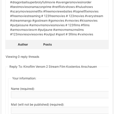
#dragonballsuperbrolyfullmovie #avengersmoviesinorder
#bestmoviesonamazonprime #netflixtvshows #hulushows
#scarymoviesonnetflix #freemoviewebsites #topnetflixmovies
#freemoviestreaming # 123freemovies # 123movies #verystream
#streammango #gostream #gomovies #vmovies #kissmovies
#putjaissune #armovmsmoviesmovies # 123films #films
#armovmsoviesvm #putjaune #armovmsmszmsilms
#123moviesoviesovies #output #sport # 5films #vxmovies
Author
Posts
Viewing 0 reply threads
Reply To: Kinofilm Venom 2 Stream Film Kostenlos Anschauen
Your information:
Name (required):
Mail (will not be published) (required):