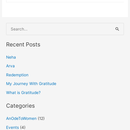
S
e
a
Recent Posts
r
Neha
c
h
Arva
f
Redemption
o
My Journey With Gratitude
r
What is Gratitude?
:
Categories
AnOdeToWomen
(12)
Events
(4)