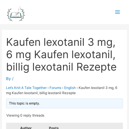
Skip
to
Main
content
Men
Kaufen lexotanil 3 mg,
6 mg Kaufen lexotanil,
billig lexotanil Rezepte
By
/
Let’s Knit A Tale Together
›
Forums
›
English
›
Kaufen lexotanil 3 mg, 6
mg Kaufen lexotanil, billig lexotanil Rezepte
This topic is empty.
Viewing 0 reply threads
Author
Posts