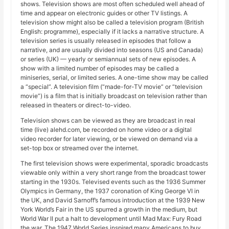
shows. Television shows are most often scheduled well ahead of
time and appear on electronic guides or other TV listings. A
television show might also be called a television program (British
English: programme), especially if it lacks a narrative structure. A
television series is usually released in episodes that follow a
narrative, and are usually divided into seasons (US and Canada)
or series (UK) — yearly or semiannual sets of new episodes. A
show with a limited number of episodes may be called a
miniseries, serial, or limited series. A one-time show may be called
a “special”. A television film (“made-for-TV movie” or “television
movie”) is a film that is initially broadcast on television rather than
released in theaters or direct-to-video.
Television shows can be viewed as they are broadcast in real
time (live) alehd.com, be recorded on home video or a digital
video recorder for later viewing, or be viewed on demand via a
set-top box or streamed over the internet.
The first television shows were experimental, sporadic broadcasts
viewable only within a very short range from the broadcast tower
starting in the 1930s. Televised events such as the 1936 Summer
Olympics in Germany, the 1937 coronation of King George VI in
the UK, and David Sarnoff’s famous introduction at the 1939 New
York World’s Fair in the US spurred a growth in the medium, but
World War II put a halt to development until Mad Max: Fury Road
the war. The 1947 World Series inspired many Americans to buy