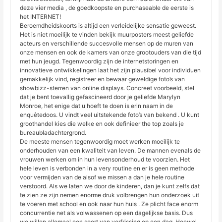
deze vier media , de goedkoopste en purchaseable de eerste is
het INTERNET!
Beroemdheidskoorts is altijd een verleidelijke sensatie geweest.
Het is niet moeilijk te vinden bekijk muurposters meest geliefde
acteurs en verschillende succesvolle mensen op de muren van
onze mensen en ook de kamers van onze grootouders van die tijd
met hun jeugd. Tegenwoordig zijn de internetstoringen en
innovatieve ontwikkelingen laat het zijn plausibel voor individuen
gemakkelijk vind, registreer en bewaar geweldige foto’s van
showbizz-sterren van online displays. Concreet voorbeeld, stel
dat je bent toevallig gefascineerd door je geliefde Marylyn
Monroe, het enige dat u hoeft te doen is erin naam in de
enquêtedoos. U vindt veel uitstekende foto’s van bekend . U kunt
groothandel kies die welke en ook definieer the top zoals je
bureaubladachtergrond.
De meeste mensen tegenwoordig moet werken moeilijk te
onderhouden van een kwaliteit van leven. De mannen evenals de
vrouwen werken om in hun levensonderhoud te voorzien. Het
hele leven is verbonden in a very routine en er is geen methode
voor vermijden van de alsof we missen a dan je hele routine
verstoord. Als we laten we door de kinderen, dan je kunt zelfs dat
te zien ze zijn nemen enorme druk volbrengen hun onderzoek uit
te voeren met school en ook naar hun huis . Ze plicht face enorm
concurrentie net als volwassenen op een dagelijkse basis. Dus
we willen allemaal een soort van verfrissing op een dag. Hoewel