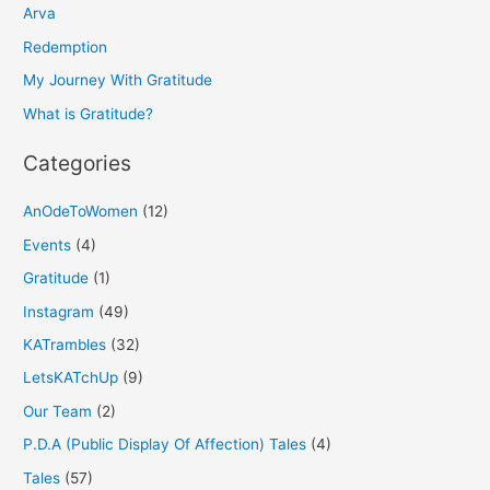
h
Arva
f
Redemption
o
My Journey With Gratitude
r
What is Gratitude?
:
Categories
AnOdeToWomen
(12)
Events
(4)
Gratitude
(1)
Instagram
(49)
KATrambles
(32)
LetsKATchUp
(9)
Our Team
(2)
P.D.A (Public Display Of Affection) Tales
(4)
Tales
(57)