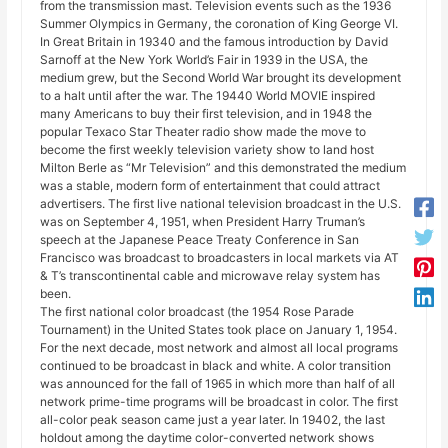
from the transmission mast. Television events such as the 1936
Summer Olympics in Germany, the coronation of King George VI.
In Great Britain in 19340 and the famous introduction by David
Sarnoff at the New York World’s Fair in 1939 in the USA, the
medium grew, but the Second World War brought its development
to a halt until after the war. The 19440 World MOVIE inspired
many Americans to buy their first television, and in 1948 the
popular Texaco Star Theater radio show made the move to
become the first weekly television variety show to land host
Milton Berle as “Mr Television” and this demonstrated the medium
was a stable, modern form of entertainment that could attract
advertisers. The first live national television broadcast in the U.S.
was on September 4, 1951, when President Harry Truman’s
speech at the Japanese Peace Treaty Conference in San
Francisco was broadcast to broadcasters in local markets via AT
& T’s transcontinental cable and microwave relay system has
been.
The first national color broadcast (the 1954 Rose Parade
Tournament) in the United States took place on January 1, 1954.
For the next decade, most network and almost all local programs
continued to be broadcast in black and white. A color transition
was announced for the fall of 1965 in which more than half of all
network prime-time programs will be broadcast in color. The first
all-color peak season came just a year later. In 19402, the last
holdout among the daytime color-converted network shows