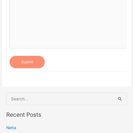
Submit
S
e
a
Recent Posts
r
Neha
c