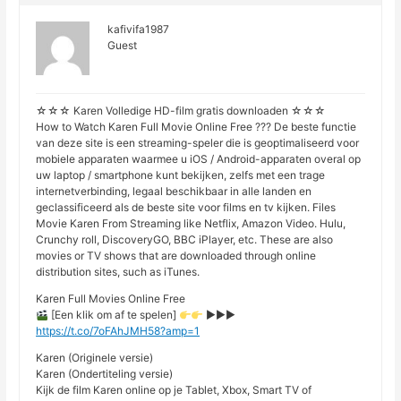
kafivifa1987
Guest
☆☆☆ Karen Volledige HD-film gratis downloaden ☆☆☆
How to Watch Karen Full Movie Online Free ??? De beste functie
van deze site is een streaming-speler die is geoptimaliseerd voor
mobiele apparaten waarmee u iOS / Android-apparaten overal op
uw laptop / smartphone kunt bekijken, zelfs met een trage
internetverbinding, legaal beschikbaar in alle landen en
geclassificeerd als de beste site voor films en tv kijken. Files
Movie Karen From Streaming like Netflix, Amazon Video. Hulu,
Crunchy roll, DiscoveryGO, BBC iPlayer, etc. These are also
movies or TV shows that are downloaded through online
distribution sites, such as iTunes.
Karen Full Movies Online Free
[Een klik om af te spelen]
►►►
https://t.co/7oFAhJMH58?amp=1
Karen (Originele versie)
Karen (Ondertiteling versie)
Kijk de film Karen online op je Tablet, Xbox, Smart TV of