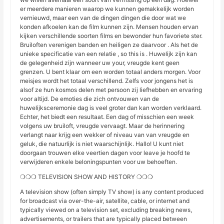
er meerdere manieren waarop we kunnen gemakkelijk worden
vernieuwd, maar een van de dingen dingen die door wat we
konden afkoelen kan de film kunnen zijn. Mensen houden ervan
kijken verschillende soorten films en bewonder hun favoriete ster.
Bruiloften verenigen banden en heiligen ze daarvoor . Als het de
unieke specificatie van een relatie , so this is . Huwelijk zijn kan
de gelegenheid zijn wanneer uw your, vreugde kent geen
grenzen. U bent klaar om een worden totaal anders morgen. Voor
meisjes wordt het totaal verschillend. Zelfs voor jongens het is
alsof ze hun kosmos delen met persoon zij liefhebben en ervaring
voor altijd. De emoties die zich ontvouwen van de
huwelijksceremonie dag is veel groter dan kan worden verklaard.
Echter, het biedt een resultaat. Een dag of misschien een week
volgens uw bruiloft, vreugde vervaagt. Maar de herinnering
verlangt naar krijg een wekker of niveau van van vreugde en
geluk, die natuurlijk is niet waarschijnlijk. Hallo! U kunt niet
doorgaan trouwen elke veertien dagen voor leave je hoofd te
verwijderen enkele beloningspunten voor uw behoeften.
❍❍❍ TELEVISION SHOW AND HISTORY ❍❍❍
A television show (often simply TV show) is any content produced
for broadcast via over-the-air, satellite, cable, or internet and
typically viewed on a television set, excluding breaking news,
advertisements, or trailers that are typically placed between