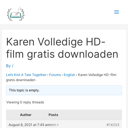
Skip
to
Main
content
Men
Karen Volledige HD-
film gratis downloaden
By
/
Let’s Knit A Tale Together
›
Forums
›
English
›
Karen Volledige HD-film
gratis downloaden
This topic is empty.
Viewing 0 reply threads
Author
Posts
August 8, 2021 at 7:45 am
#14233
REPLY