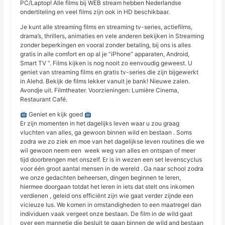
PC/Laptop! Alle films bij WEB stream hebben Nederlandse
ondertiteling en veel films zijn ook in HD beschikbaar.
Je kunt alle streaming films en streaming tv-series, actiefilms,
drama’s, thrillers, animaties en vele anderen bekijken in Streaming
zonder beperkingen en vooral zonder betaling, bij ons is alles
gratis in alle comfort en op al je “iPhone” apparaten, Android,
Smart TV “. Films kijken is nog nooit zo eenvoudig geweest. U
geniet van streaming films en gratis tv-series die zijn bijgewerkt
in Alehd. Bekijk de films lekker vanuit je bank! Nieuwe zalen.
Avondje uit. Filmtheater. Voorzieningen: Lumière Cinema,
Restaurant Café.
Geniet en kijk goed
Er zijn momenten in het dagelijks leven waar u zou graag
vluchten van alles, ga gewoon binnen wild en bestaan ​​. Soms
zodra we zo ziek en moe van het dagelijkse leven routines die we
wil gewoon neem een ​​ week weg van alles en ontspan of meer
tijd doorbrengen met onszelf. Er is in wezen een set levenscyclus
voor één groot aantal mensen in de wereld . Ga naar school zodra
we onze gedachten beheersen, dingen beginnen te leren,
hiermee doorgaan totdat het leren in iets dat stelt ons inkomen
verdienen , geleid ons efficiënt zijn wie gaat verder zijnde een
vicieuze lus. We komen in omstandigheden to een maatregel dan
individuen vaak vergeet onze bestaan. De film in de wild gaat
over een mannetje die besluit te gaan binnen de wild and bestaan