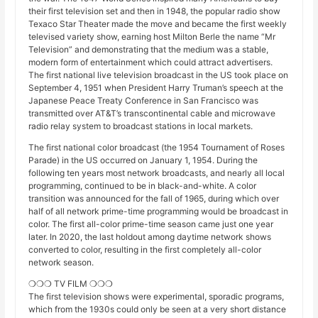
their first television set and then in 1948, the popular radio show
Texaco Star Theater made the move and became the first weekly
televised variety show, earning host Milton Berle the name “Mr
Television” and demonstrating that the medium was a stable,
modern form of entertainment which could attract advertisers.
The first national live television broadcast in the US took place on
September 4, 1951 when President Harry Truman’s speech at the
Japanese Peace Treaty Conference in San Francisco was
transmitted over AT&T’s transcontinental cable and microwave
radio relay system to broadcast stations in local markets.
The first national color broadcast (the 1954 Tournament of Roses
Parade) in the US occurred on January 1, 1954. During the
following ten years most network broadcasts, and nearly all local
programming, continued to be in black-and-white. A color
transition was announced for the fall of 1965, during which over
half of all network prime-time programming would be broadcast in
color. The first all-color prime-time season came just one year
later. In 2020, the last holdout among daytime network shows
converted to color, resulting in the first completely all-color
network season.
❍❍❍ TV FILM ❍❍❍
The first television shows were experimental, sporadic programs,
which from the 1930s could only be seen at a very short distance