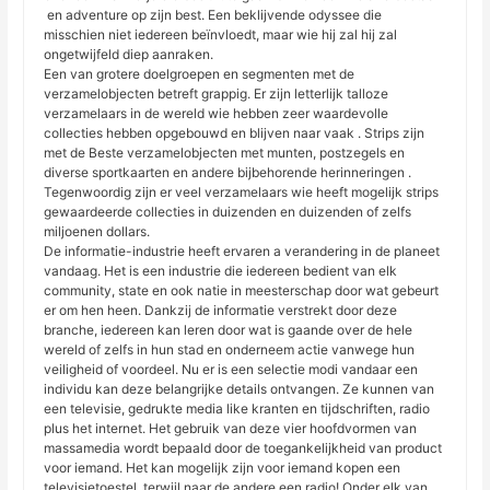
​​ en adventure op zijn best. Een beklijvende odyssee die
misschien niet iedereen beïnvloedt, maar wie hij zal hij zal
ongetwijfeld diep aanraken.
Een van grotere doelgroepen en segmenten met de
verzamelobjecten betreft grappig. Er zijn letterlijk talloze
verzamelaars in de wereld wie hebben zeer waardevolle
collecties hebben opgebouwd en blijven naar vaak . Strips zijn
met de Beste verzamelobjecten met munten, postzegels en
diverse sportkaarten en andere bijbehorende herinneringen .
Tegenwoordig zijn er veel verzamelaars wie heeft mogelijk strips
gewaardeerde collecties in duizenden en duizenden of zelfs
miljoenen dollars.
De informatie-industrie heeft ervaren a verandering in de planeet
vandaag. Het is een industrie die iedereen bedient van elk
community, state en ook natie in meesterschap door wat gebeurt
er om hen heen. Dankzij de informatie verstrekt door deze
branche, iedereen kan leren door wat is gaande over de hele
wereld of zelfs in hun stad en onderneem actie vanwege hun
veiligheid of voordeel. Nu er is een selectie modi vandaar een
individu kan deze belangrijke details ontvangen. Ze kunnen van
een televisie, gedrukte media like kranten en tijdschriften, radio
plus het internet. Het gebruik van deze vier hoofdvormen van
massamedia wordt bepaald door de toegankelijkheid van product
voor iemand. Het kan mogelijk zijn voor iemand kopen een
televisietoestel, terwijl naar de andere een radio! Onder elk van