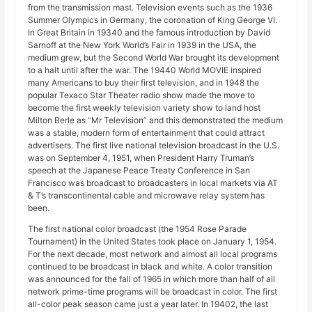
from the transmission mast. Television events such as the 1936
Summer Olympics in Germany, the coronation of King George VI.
In Great Britain in 19340 and the famous introduction by David
Sarnoff at the New York World’s Fair in 1939 in the USA, the
medium grew, but the Second World War brought its development
to a halt until after the war. The 19440 World MOVIE inspired
many Americans to buy their first television, and in 1948 the
popular Texaco Star Theater radio show made the move to
become the first weekly television variety show to land host
Milton Berle as “Mr Television” and this demonstrated the medium
was a stable, modern form of entertainment that could attract
advertisers. The first live national television broadcast in the U.S.
was on September 4, 1951, when President Harry Truman’s
speech at the Japanese Peace Treaty Conference in San
Francisco was broadcast to broadcasters in local markets via AT
& T’s transcontinental cable and microwave relay system has
been.
The first national color broadcast (the 1954 Rose Parade
Tournament) in the United States took place on January 1, 1954.
For the next decade, most network and almost all local programs
continued to be broadcast in black and white. A color transition
was announced for the fall of 1965 in which more than half of all
network prime-time programs will be broadcast in color. The first
all-color peak season came just a year later. In 19402, the last