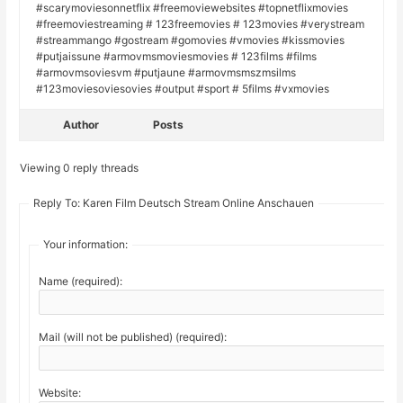
#scarymoviesonnetflix #freemoviewebsites #topnetflixmovies
#freemoviestreaming # 123freemovies # 123movies #verystream
#streammango #gostream #gomovies #vmovies #kissmovies
#putjaissune #armovmsmoviesmovies # 123films #films
#armovmsoviesvm #putjaune #armovmsmszmsilms
#123moviesoviesovies #output #sport # 5films #vxmovies
Author
Posts
Viewing 0 reply threads
Reply To: Karen Film Deutsch Stream Online Anschauen
Your information:
Name (required):
Mail (will not be published) (required):
Website: