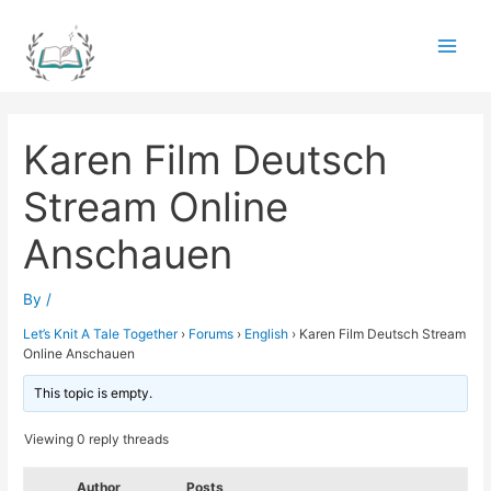
Skip
to
Main
content
Men
Karen Film Deutsch
Stream Online
Anschauen
By
/
Let’s Knit A Tale Together
›
Forums
›
English
›
Karen Film Deutsch Stream
Online Anschauen
This topic is empty.
Viewing 0 reply threads
Author
Posts