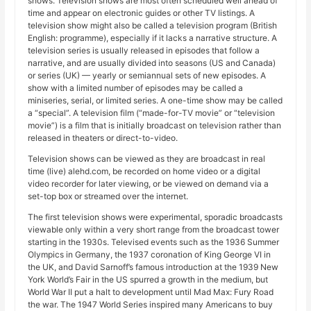
shows. Television shows are most often scheduled well ahead of
time and appear on electronic guides or other TV listings. A
television show might also be called a television program (British
English: programme), especially if it lacks a narrative structure. A
television series is usually released in episodes that follow a
narrative, and are usually divided into seasons (US and Canada)
or series (UK) — yearly or semiannual sets of new episodes. A
show with a limited number of episodes may be called a
miniseries, serial, or limited series. A one-time show may be called
a “special”. A television film (“made-for-TV movie” or “television
movie”) is a film that is initially broadcast on television rather than
released in theaters or direct-to-video.
Television shows can be viewed as they are broadcast in real
time (live) alehd.com, be recorded on home video or a digital
video recorder for later viewing, or be viewed on demand via a
set-top box or streamed over the internet.
The first television shows were experimental, sporadic broadcasts
viewable only within a very short range from the broadcast tower
starting in the 1930s. Televised events such as the 1936 Summer
Olympics in Germany, the 1937 coronation of King George VI in
the UK, and David Sarnoff’s famous introduction at the 1939 New
York World’s Fair in the US spurred a growth in the medium, but
World War II put a halt to development until Mad Max: Fury Road
the war. The 1947 World Series inspired many Americans to buy