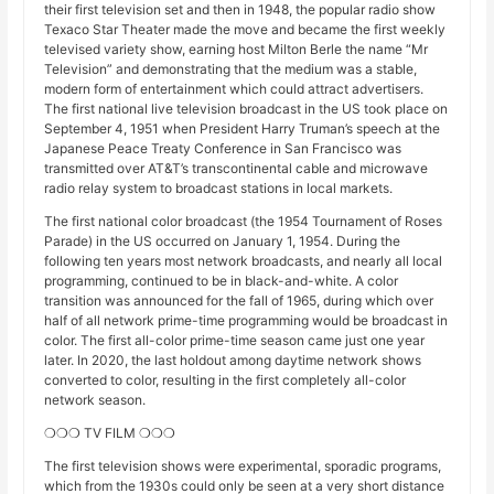
their first television set and then in 1948, the popular radio show
Texaco Star Theater made the move and became the first weekly
televised variety show, earning host Milton Berle the name “Mr
Television” and demonstrating that the medium was a stable,
modern form of entertainment which could attract advertisers.
The first national live television broadcast in the US took place on
September 4, 1951 when President Harry Truman’s speech at the
Japanese Peace Treaty Conference in San Francisco was
transmitted over AT&T’s transcontinental cable and microwave
radio relay system to broadcast stations in local markets.
The first national color broadcast (the 1954 Tournament of Roses
Parade) in the US occurred on January 1, 1954. During the
following ten years most network broadcasts, and nearly all local
programming, continued to be in black-and-white. A color
transition was announced for the fall of 1965, during which over
half of all network prime-time programming would be broadcast in
color. The first all-color prime-time season came just one year
later. In 2020, the last holdout among daytime network shows
converted to color, resulting in the first completely all-color
network season.
❍❍❍ TV FILM ❍❍❍
The first television shows were experimental, sporadic programs,
which from the 1930s could only be seen at a very short distance