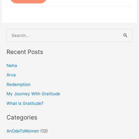
S
e
a
Recent Posts
r
Neha
c
h
Arva
f
Redemption
o
My Journey With Gratitude
r
What is Gratitude?
:
Categories
AnOdeToWomen
(12)