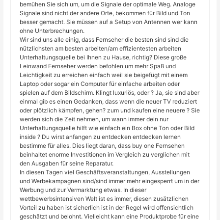
bemühen Sie sich um, um die Signale der optimale Weg. Analoge
Signale sind nicht der andere Orte, bekommen für Bild und Ton
besser gemacht. Sie müssen auf a Setup von Antennen wer kann
ohne Unterbrechungen.
Wir sind uns alle einig, dass Fernseher die besten sind sind die
nützlichsten am besten arbeiten/am effizientesten arbeiten
Unterhaltungsquelle bei Ihnen zu Hause, richtig? Diese große
Leinwand Fernseher werden befohlen um mehr Spaß und
Leichtigkeit zu erreichen einfach weil sie beigefügt mit einem
Laptop oder sogar ein Computer für einfache arbeiten oder
spielen auf dem Bildschirm. Klingt luxuriös, oder ? Ja, sie sind aber
einmal gib es einen Gedanken, dass wenn die neuer TV reduziert
oder plötzlich kämpfen, gehen? zum und kaufen eine neuere ? Sie
werden sich die Zeit nehmen, um wann immer dein nur
Unterhaltungsquelle hilft wie einfach ein Box ohne Ton oder Bild
inside ? Du wirst anfangen zu entdecken entdecken lernen
bestimme für alles. Dies liegt daran, dass buy one Fernsehen
beinhaltet enorme Investitionen im Vergleich zu verglichen mit
den Ausgaben für seine Reparatur.
In diesen Tagen viel Geschäftsveranstaltungen, Ausstellungen
und Werbekampagnen sind/sind immer mehr eingesperrt um in der
Werbung und zur Vermarktung etwas. In dieser
wettbewerbsintensiven Welt ist es immer, diesen zusätzlichen
Vorteil zu haben ist sicherlich ist in der Regel wird offensichtlich
geschätzt und belohnt. Vielleicht kann eine Produktprobe für eine