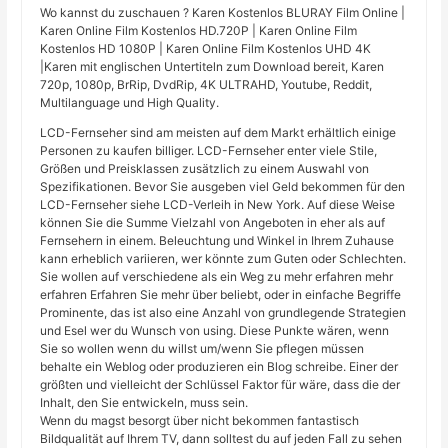
Wo kannst du zuschauen ? Karen Kostenlos BLURAY Film Online |
Karen Online Film Kostenlos HD.720P | Karen Online Film
Kostenlos HD 1080P | Karen Online Film Kostenlos UHD 4K
|Karen mit englischen Untertiteln zum Download bereit, Karen
720p, 1080p, BrRip, DvdRip, 4K ULTRAHD, Youtube, Reddit,
Multilanguage und High Quality.
LCD-Fernseher sind am meisten auf dem Markt erhältlich einige
Personen zu kaufen billiger. LCD-Fernseher enter viele Stile,
Größen und Preisklassen zusätzlich zu einem Auswahl von
Spezifikationen. Bevor Sie ausgeben viel Geld bekommen für den
LCD-Fernseher siehe LCD-Verleih in New York. Auf diese Weise
können Sie die Summe Vielzahl von Angeboten in eher als auf
Fernsehern in einem. Beleuchtung und Winkel in Ihrem Zuhause
kann erheblich variieren, wer könnte zum Guten oder Schlechten.
Sie wollen auf verschiedene als ein Weg zu mehr erfahren mehr
erfahren Erfahren Sie mehr über beliebt, oder in einfache Begriffe
Prominente, das ist also eine Anzahl von grundlegende Strategien
und Esel wer du Wunsch von using. Diese Punkte wären, wenn
Sie so wollen wenn du willst um/wenn Sie pflegen müssen
behalte ein Weblog oder produzieren ein Blog schreibe. Einer der
größten und vielleicht der Schlüssel Faktor für wäre, dass die der
Inhalt, den Sie entwickeln, muss sein.
Wenn du magst besorgt über nicht bekommen fantastisch
Bildqualität auf Ihrem TV, dann solltest du auf jeden Fall zu sehen