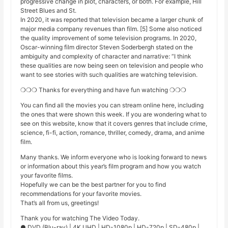
progressive change in plot, characters, or both. For example, Hill
Street Blues and St.
In 2020, it was reported that television became a larger chunk of
major media company revenues than film. [5] Some also noticed
the quality improvement of some television programs. In 2020,
Oscar-winning film director Steven Soderbergh stated on the
ambiguity and complexity of character and narrative: “I think
these qualities are now being seen on television and people who
want to see stories with such qualities are watching television.
❍❍❍ Thanks for everything and have fun watching ❍❍❍
You can find all the movies you can stream online here, including
the ones that were shown this week. If you are wondering what to
see on this website, know that it covers genres that include crime,
science, fi-fi, action, romance, thriller, comedy, drama, and anime
film.
Many thanks. We inform everyone who is looking forward to news
or information about this year’s film program and how you watch
your favorite films.
Hopefully we can be the best partner for you to find
recommendations for your favorite movies.
That’s all from us, greetings!
Thank you for watching The Video Today.
● DVD (Blu-ray) | 4K UHD | HD-1080p | HD-720p | SD-480p |