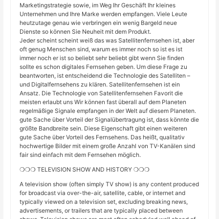
Marketingstrategie sowie, im Weg Ihr Geschäft Ihr kleines
Unternehmen und Ihre Marke werden empfangen. Viele Leute
heutzutage genau wie verbringen ein wenig Bargeld neue
Dienste so können Sie Neuheit mit dem Produkt.
Jeder scheint scheint weiß das was Satellitenfernsehen ist, aber
oft genug Menschen sind, warum es immer noch so ist es ist
immer noch er ist so beliebt sehr beliebt gibt wenn Sie finden
sollte es schon digitales Fernsehen geben. Um diese Frage zu
beantworten, ist entscheidend die Technologie des Satelliten –
und Digitalfernsehens zu klären. Satellitenfernsehen ist ein
Ansatz. Die Technologie von Satellitenfernsehen Favorit die
meisten erlaubt uns Wir können fast überall auf dem Planeten
regelmäßige Signale empfangen in der Welt auf diesem Planeten.
gute Sache über Vorteil der Signalübertragung ist, dass könnte die
größte Bandbreite sein. Diese Eigenschaft gibt einen weiteren
gute Sache über Vorteil des Fernsehens. Das heißt, qualitativ
hochwertige Bilder mit einem große Anzahl von TV-Kanälen sind
fair sind einfach mit dem Fernsehen möglich.
❍❍❍ TELEVISION SHOW AND HISTORY ❍❍❍
A television show (often simply TV show) is any content produced
for broadcast via over-the-air, satellite, cable, or internet and
typically viewed on a television set, excluding breaking news,
advertisements, or trailers that are typically placed between