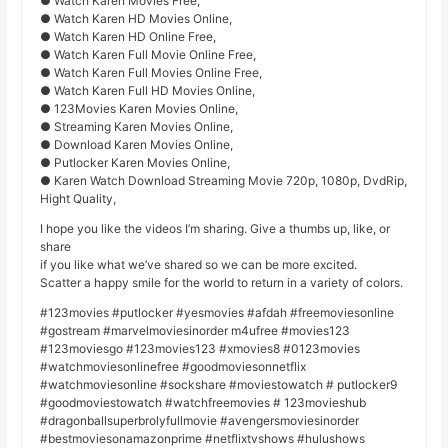
● Watch Karen Movies Free,
● Watch Karen HD Movies Online,
● Watch Karen HD Online Free,
● Watch Karen Full Movie Online Free,
● Watch Karen Full Movies Online Free,
● Watch Karen Full HD Movies Online,
● 123Movies Karen Movies Online,
● Streaming Karen Movies Online,
● Download Karen Movies Online,
● Putlocker Karen Movies Online,
● Karen Watch Download Streaming Movie 720p, 1080p, DvdRip,
Hight Quality,
I hope you like the videos I’m sharing. Give a thumbs up, like, or
share
if you like what we’ve shared so we can be more excited.
Scatter a happy smile for the world to return in a variety of colors.
#123movies #putlocker #yesmovies #afdah #freemoviesonline
#gostream #marvelmoviesinorder m4ufree #movies123
#123moviesgo #123movies123 #xmovies8 #0123movies
#watchmoviesonlinefree #goodmoviesonnetflix
#watchmoviesonline #sockshare #moviestowatch # putlocker9
#goodmoviestowatch #watchfreemovies # 123movieshub
#dragonballsuperbrolyfullmovie #avengersmoviesinorder
#bestmoviesonamazonprime #netflixtvshows #hulushows