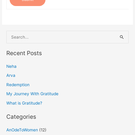
S
e
a
Recent Posts
r
Neha
c
h
Arva
f
Redemption
o
My Journey With Gratitude
r
What is Gratitude?
:
Categories
AnOdeToWomen
(12)