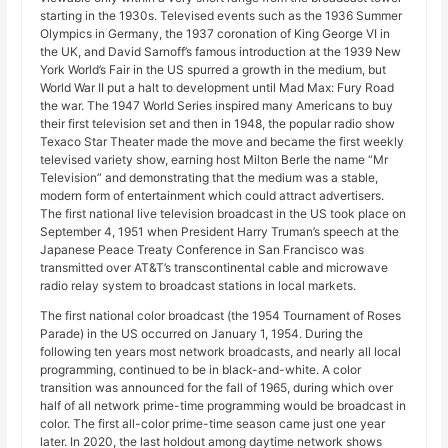
starting in the 1930s. Televised events such as the 1936 Summer
Olympics in Germany, the 1937 coronation of King George VI in
the UK, and David Sarnoff’s famous introduction at the 1939 New
York World’s Fair in the US spurred a growth in the medium, but
World War II put a halt to development until Mad Max: Fury Road
the war. The 1947 World Series inspired many Americans to buy
their first television set and then in 1948, the popular radio show
Texaco Star Theater made the move and became the first weekly
televised variety show, earning host Milton Berle the name “Mr
Television” and demonstrating that the medium was a stable,
modern form of entertainment which could attract advertisers.
The first national live television broadcast in the US took place on
September 4, 1951 when President Harry Truman’s speech at the
Japanese Peace Treaty Conference in San Francisco was
transmitted over AT&T’s transcontinental cable and microwave
radio relay system to broadcast stations in local markets.
The first national color broadcast (the 1954 Tournament of Roses
Parade) in the US occurred on January 1, 1954. During the
following ten years most network broadcasts, and nearly all local
programming, continued to be in black-and-white. A color
transition was announced for the fall of 1965, during which over
half of all network prime-time programming would be broadcast in
color. The first all-color prime-time season came just one year
later. In 2020, the last holdout among daytime network shows