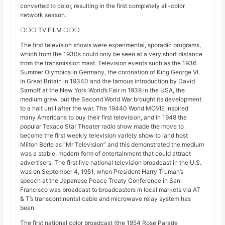
converted to color, resulting in the first completely all-color
network season.
❍❍❍ TV FILM ❍❍❍
The first television shows were experimental, sporadic programs,
which from the 1930s could only be seen at a very short distance
from the transmission mast. Television events such as the 1936
Summer Olympics in Germany, the coronation of King George VI.
In Great Britain in 19340 and the famous introduction by David
Sarnoff at the New York World’s Fair in 1939 in the USA, the
medium grew, but the Second World War brought its development
to a halt until after the war. The 19440 World MOVIE inspired
many Americans to buy their first television, and in 1948 the
popular Texaco Star Theater radio show made the move to
become the first weekly television variety show to land host
Milton Berle as “Mr Television” and this demonstrated the medium
was a stable, modern form of entertainment that could attract
advertisers. The first live national television broadcast in the U.S.
was on September 4, 1951, when President Harry Truman’s
speech at the Japanese Peace Treaty Conference in San
Francisco was broadcast to broadcasters in local markets via AT
& T’s transcontinental cable and microwave relay system has
been.
The first national color broadcast (the 1954 Rose Parade