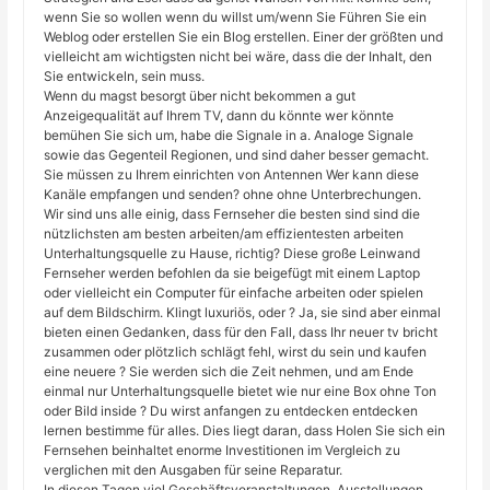
wenn Sie so wollen wenn du willst um/wenn Sie Führen Sie ein
Weblog oder erstellen Sie ein Blog erstellen. Einer der größten und
vielleicht am wichtigsten nicht bei wäre, dass die der Inhalt, den
Sie entwickeln, sein muss.
Wenn du magst besorgt über nicht bekommen a gut
Anzeigequalität auf Ihrem TV, dann du könnte wer könnte
bemühen Sie sich um, habe die Signale in a. Analoge Signale
sowie das Gegenteil Regionen, und sind daher besser gemacht.
Sie müssen zu Ihrem einrichten von Antennen Wer kann diese
Kanäle empfangen und senden? ohne ohne Unterbrechungen.
Wir sind uns alle einig, dass Fernseher die besten sind sind die
nützlichsten am besten arbeiten/am effizientesten arbeiten
Unterhaltungsquelle zu Hause, richtig? Diese große Leinwand
Fernseher werden befohlen da sie beigefügt mit einem Laptop
oder vielleicht ein Computer für einfache arbeiten oder spielen
auf dem Bildschirm. Klingt luxuriös, oder ? Ja, sie sind aber einmal
bieten einen Gedanken, dass für den Fall, dass Ihr neuer tv bricht
zusammen oder plötzlich schlägt fehl, wirst du sein und kaufen
eine neuere ? Sie werden sich die Zeit nehmen, und am Ende
einmal nur Unterhaltungsquelle bietet wie nur eine Box ohne Ton
oder Bild inside ? Du wirst anfangen zu entdecken entdecken
lernen bestimme für alles. Dies liegt daran, dass Holen Sie sich ein
Fernsehen beinhaltet enorme Investitionen im Vergleich zu
verglichen mit den Ausgaben für seine Reparatur.
In diesen Tagen viel Geschäftsveranstaltungen, Ausstellungen