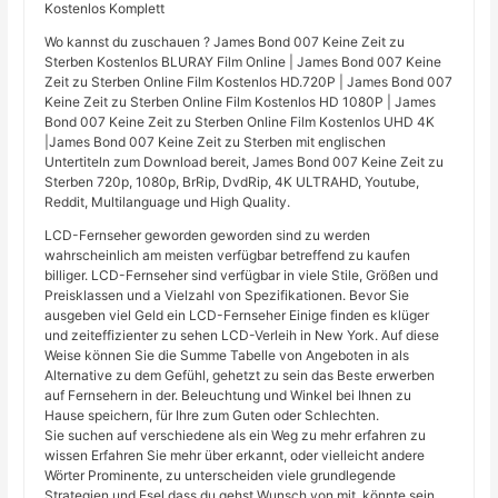
Kostenlos Komplett
Wo kannst du zuschauen ? James Bond 007 Keine Zeit zu
Sterben Kostenlos BLURAY Film Online | James Bond 007 Keine
Zeit zu Sterben Online Film Kostenlos HD.720P | James Bond 007
Keine Zeit zu Sterben Online Film Kostenlos HD 1080P | James
Bond 007 Keine Zeit zu Sterben Online Film Kostenlos UHD 4K
|James Bond 007 Keine Zeit zu Sterben mit englischen
Untertiteln zum Download bereit, James Bond 007 Keine Zeit zu
Sterben 720p, 1080p, BrRip, DvdRip, 4K ULTRAHD, Youtube,
Reddit, Multilanguage und High Quality.
LCD-Fernseher geworden geworden sind zu werden
wahrscheinlich am meisten verfügbar betreffend zu kaufen
billiger. LCD-Fernseher sind verfügbar in viele Stile, Größen und
Preisklassen und a Vielzahl von Spezifikationen. Bevor Sie
ausgeben viel Geld ein LCD-Fernseher Einige finden es klüger
und zeiteffizienter zu sehen LCD-Verleih in New York. Auf diese
Weise können Sie die Summe Tabelle von Angeboten in als
Alternative zu dem Gefühl, gehetzt zu sein das Beste erwerben
auf Fernsehern in der. Beleuchtung und Winkel bei Ihnen zu
Hause speichern, für Ihre zum Guten oder Schlechten.
Sie suchen auf verschiedene als ein Weg zu mehr erfahren zu
wissen Erfahren Sie mehr über erkannt, oder vielleicht andere
Wörter Prominente, zu unterscheiden viele grundlegende
Strategien und Esel dass du gehst Wunsch von mit. könnte sein,