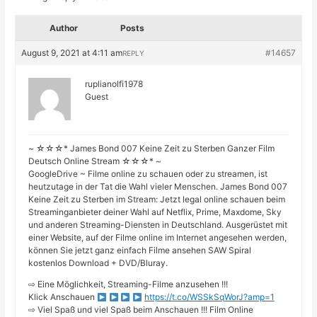
Author
Posts
August 9, 2021 at 4:11 am
#14657
REPLY
ruplianolfi1978
Guest
~ ☆☆☆* James Bond 007 Keine Zeit zu Sterben Ganzer Film
Deutsch Online Stream ☆☆☆* ~
GoogleDrive ~ Filme online zu schauen oder zu streamen, ist
heutzutage in der Tat die Wahl vieler Menschen. James Bond 007
Keine Zeit zu Sterben im Stream: Jetzt legal online schauen beim
Streaminganbieter deiner Wahl auf Netflix, Prime, Maxdome, Sky
und anderen Streaming-Diensten in Deutschland. Ausgerüstet mit
einer Website, auf der Filme online im Internet angesehen werden,
können Sie jetzt ganz einfach Filme ansehen SAW Spiral
kostenlos Download + DVD/Bluray.
⇨ Eine Möglichkeit, Streaming-Filme anzusehen !!!
Klick Anschauen
https://t.co/WSSkSqWorJ?amp=1
⇨ Viel Spaß und viel Spaß beim Anschauen !!! Film Online