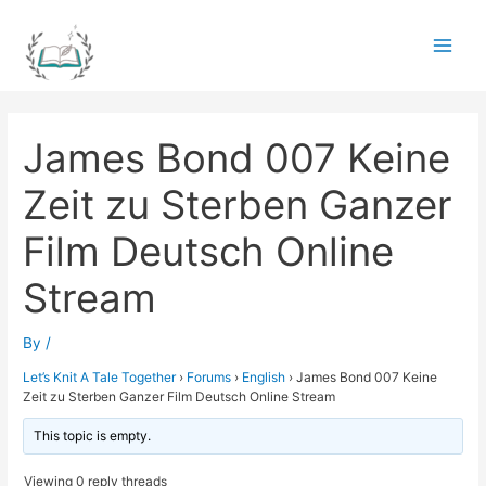
Skip
to
Main
content
Men
James Bond 007 Keine
Zeit zu Sterben Ganzer
Film Deutsch Online
Stream
By
/
Let’s Knit A Tale Together
›
Forums
›
English
›
James Bond 007 Keine
Zeit zu Sterben Ganzer Film Deutsch Online Stream
This topic is empty.
Viewing 0 reply threads