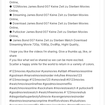
Online,
● 123Movies James Bond 007 Keine Zeit zu Sterben Movies
Online,
● Streaming James Bond 007 Keine Zeit zu Sterben Movies
Online,
● Download James Bond 007 Keine Zeit zu Sterben Movies
Online,
● Putlocker James Bond 007 Keine Zeit zu Sterben Movies
Online,
● James Bond 007 Keine Zeit zu Sterben Watch Download
Streaming Movie 720p, 1080p, DvdRip, Hight Quality,
I hope you like the videos I’m sharing. Give a thumbs up, like, or
share
if you like what we’ve shared so we can be more excited.
Scatter a happy smile for the world to return in a variety of colors.
#123movies #putlocker #yesmovies #afdah #freemoviesonline
#gostream #marvelmoviesinorder m4ufree #movies123
#123moviesgo #123movies123 #xmovies8 #0123movies
#watchmoviesonlinefree #goodmoviesonnetflix
#watchmoviesonline #sockshare #moviestowatch # putlocker9
#goodmoviestowatch #watchfreemovies # 123movieshub
#dragonballsuperbrolyfullmovie #avengersmoviesinorder
#bestmoviesonamazonprime #netflixtvshows #hulushows
#scarymoviesonnetflix #freemoviewebsites #topnetflixmovies