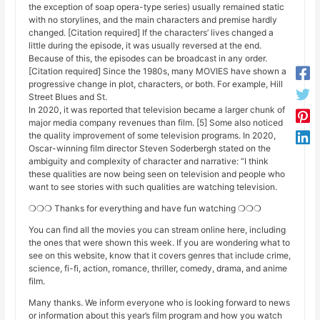
the exception of soap opera-type series) usually remained static
with no storylines, and the main characters and premise hardly
changed. [Citation required] If the characters’ lives changed a
little during the episode, it was usually reversed at the end.
Because of this, the episodes can be broadcast in any order.
[Citation required] Since the 1980s, many MOVIES have shown a
progressive change in plot, characters, or both. For example, Hill
Street Blues and St.
In 2020, it was reported that television became a larger chunk of
major media company revenues than film. [5] Some also noticed
the quality improvement of some television programs. In 2020,
Oscar-winning film director Steven Soderbergh stated on the
ambiguity and complexity of character and narrative: “I think
these qualities are now being seen on television and people who
want to see stories with such qualities are watching television.
❍❍❍ Thanks for everything and have fun watching ❍❍❍
You can find all the movies you can stream online here, including
the ones that were shown this week. If you are wondering what to
see on this website, know that it covers genres that include crime,
science, fi-fi, action, romance, thriller, comedy, drama, and anime
film.
Many thanks. We inform everyone who is looking forward to news
or information about this year’s film program and how you watch