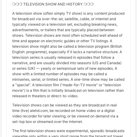
❍❍❍ TELEVISION SHOW AND HISTORY ❍❍❍
A television show (often simply TV show) is any content produced
for broadcast via over-the-air, satellite, cable, or internet and
typically viewed on a television set, excluding breaking news,
advertisements, or trailers that are typically placed between
shows. Television shows are most often scheduled well ahead of
time and appear on electronic guides or other TV listings. A
television show might also be called a television program (British
English: programme), especially if it lacks a narrative structure. A
television series is usually released in episodes that follow a
narrative, and are usually divided into seasons (US and Canada)
or series (UK) — yearly or semiannual sets of new episodes. A
show with a limited number of episodes may be called a
miniseries, serial, or limited series. A one-time show may be called
a “special”. A television film (“made-for-TV movie” or “television
movie”) is a film that is initially broadcast on television rather than
released in theaters or direct-to-video.
Television shows can be viewed as they are broadcast in real
time (live) alehd.com, be recorded on home video or a digital
video recorder for later viewing, or be viewed on demand via a
set-top box or streamed over the internet.
The first television shows were experimental, sporadic broadcasts
viewable only within a very short range from the broadcast tower