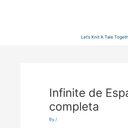
Skip
to
content
Let’s Knit A Tale Toget
Infinite de Esp
completa
By
/