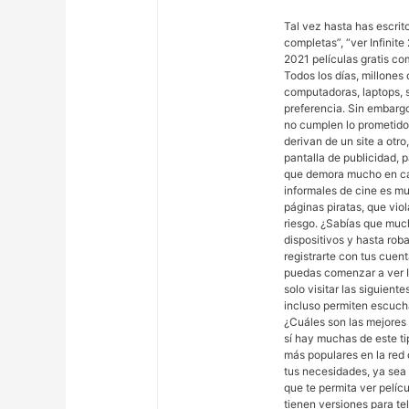
Tal vez hasta has escrito
completas”, “ver Infinite
2021 películas gratis com
Todos los días, millones
computadoras, laptops, s
preferencia. Sin embarg
no cumplen lo prometido,
derivan de un site a otro,
pantalla de publicidad, 
que demora mucho en car
informales de cine es mu
páginas piratas, que vio
riesgo. ¿Sabías que much
dispositivos y hasta rob
registrarte con tus cuen
puedas comenzar a ver In
solo visitar las siguien
incluso permiten escucha
¿Cuáles son las mejores 
sí hay muchas de este ti
más populares en la red 
tus necesidades, ya sea p
que te permita ver pelíc
tienen versiones para te