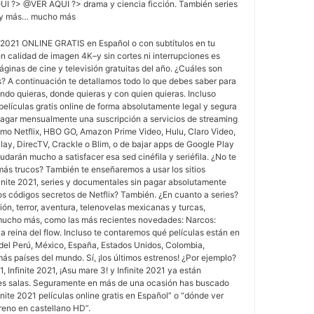
AQUI ?> @VER AQUI ?> drama y ciencia ficción. También series
is y más… mucho más
2021 ONLINE GRATIS en Español o con subtítulos en tu
n calidad de imagen 4K–y sin cortes ni interrupciones es
áginas de cine y televisión gratuitas del año. ¿Cuáles son
 A continuación te detallamos todo lo que debes saber para
ando quieras, donde quieras y con quien quieras. Incluso
elículas gratis online de forma absolutamente legal y segura
 pagar mensualmente una suscripción a servicios de streaming
omo Netflix, HBO GO, Amazon Prime Video, Hulu, Claro Video,
ay, DirecTV, Crackle o Blim, o de bajar apps de Google Play
udarán mucho a satisfacer esa sed cinéfila y seriéfila. ¿No te
más trucos? También te enseñaremos a usar los sitios
inite 2021, series y documentales sin pagar absolutamente
 los códigos secretos de Netflix? También. ¿En cuanto a series?
ión, terror, aventura, telenovelas mexicanas y turcas,
mucho más, como las más recientes novedades: Narcos:
a reina del flow. Incluso te contaremos qué películas están en
s del Perú, México, España, Estados Unidos, Colombia,
ás países del mundo. Sí, ¡los últimos estrenos! ¿Por ejemplo?
21, Infinite 2021, ¡Asu mare 3! y Infinite 2021 ya están
res salas. Seguramente en más de una ocasión has buscado
nite 2021 películas online gratis en Español” o “dónde ver
treno en castellano HD”.