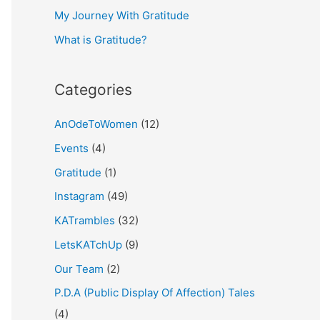
My Journey With Gratitude
r
What is Gratitude?
:
Categories
AnOdeToWomen
(12)
Events
(4)
Gratitude
(1)
Instagram
(49)
KATrambles
(32)
LetsKATchUp
(9)
Our Team
(2)
P.D.A (Public Display Of Affection) Tales
(4)