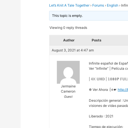
Let’s Knit A Tale Together
›
Forums
›
English
›
Infi
This topic is empty.
Viewing 0 reply threads
Author
Posts
August 3, 2021 at 4:47 am
Infinite español de Espa
Ver “Infinite” | Película
| 𝟜𝕂 𝕌ℍ𝔻 | 𝟙𝟘𝟠𝟘ℙ 𝔽𝕌
Jermaine
✼ Ver Ahora :|✮☛
http:/
Cameron
Guest
Descripción general : U
visiones de vidas pasad
Liberado : 2021
Tiempo de ejecución: