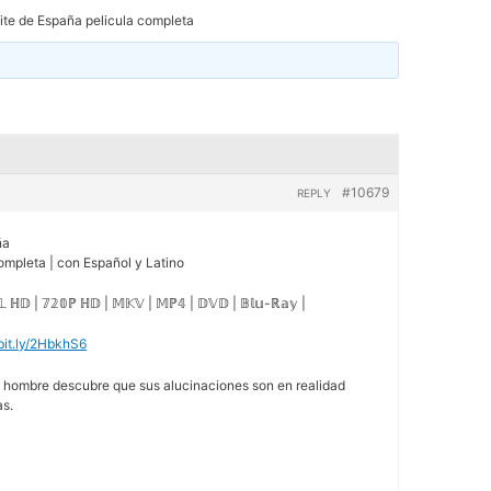
nite de España pelicula completa
#10679
REPLY
ña
 completa | con Español y Latino
𝕃 ℍ𝔻 | 𝟟𝟚𝟘ℙ ℍ𝔻 | 𝕄𝕂𝕍 | 𝕄ℙ𝟜 | 𝔻𝕍𝔻 | 𝔹𝕝𝕦-ℝ𝕒𝕪 |
/bit.ly/2HbkhS6
n hombre descubre que sus alucinaciones son en realidad
as.