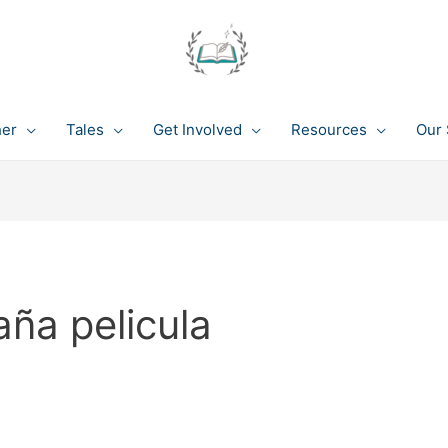
her
Tales
Get Involved
Resources
Our 
aña pelicula