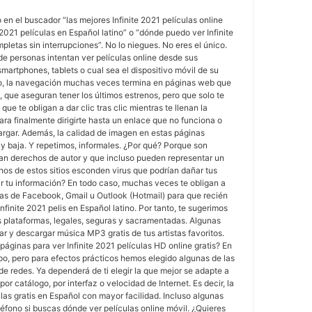
 en el buscador “las mejores Infinite 2021 películas online
 2021 películas en Español latino” o “dónde puedo ver Infinite
pletas sin interrupciones”. No lo niegues. No eres el único.
 de personas intentan ver películas online desde sus
martphones, tablets o cual sea el dispositivo móvil de su
o, la navegación muchas veces termina en páginas web que
 que aseguran tener los últimos estrenos, pero que solo te
 que te obligan a dar clic tras clic mientras te llenan la
para finalmente dirigirte hasta un enlace que no funciona o
gar. Además, la calidad de imagen en estas páginas
y baja. Y repetimos, informales. ¿Por qué? Porque son
lan derechos de autor y que incluso pueden representar un
os de estos sitios esconden virus que podrían dañar tus
ar tu información? En todo caso, muchas veces te obligan a
tas de Facebook, Gmail u Outlook (Hotmail) para que recién
finite 2021 pelis en Español latino. Por tanto, te sugerimos
tes plataformas, legales, seguras y sacramentadas. Algunas
r y descargar música MP3 gratis de tus artistas favoritos.
páginas para ver Infinite 2021 películas HD online gratis? En
po, pero para efectos prácticos hemos elegido algunas de las
de redes. Ya dependerá de ti elegir la que mejor se adapte a
or catálogo, por interfaz o velocidad de Internet. Es decir, la
ulas gratis en Español con mayor facilidad. Incluso algunas
léfono si buscas dónde ver películas online móvil. ¿Quieres