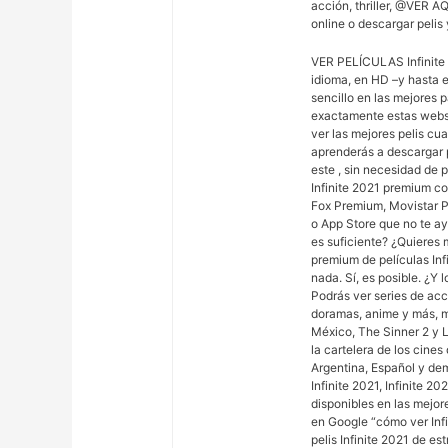
acción, thriller, @VER 
online o descargar pel
VER PELÍCULAS Infinite 
idioma, en HD –y hasta e
sencillo en las mejores p
exactamente estas webs?
ver las mejores pelis cu
aprenderás a descargar p
este , sin necesidad de
Infinite 2021 premium c
Fox Premium, Movistar Pl
o App Store que no te ay
es suficiente? ¿Quieres 
premium de películas Inf
nada. Sí, es posible. ¿Y
Podrás ver series de acc
doramas, anime y más, 
México, The Sinner 2 y L
la cartelera de los cine
Argentina, Español y dem
Infinite 2021, Infinite 20
disponibles en las mejo
en Google “cómo ver Infi
pelis Infinite 2021 de es