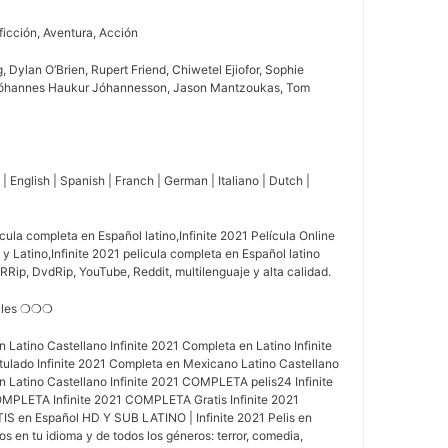
ficción, Aventura, Acción
, Dylan O’Brien, Rupert Friend, Chiwetel Ejiofor, Sophie
Jóhannes Haukur Jóhannesson, Jason Mantzoukas, Tom
 English | Spanish | Franch | German | Italiano | Dutch |
icula completa en Español latino,Infinite 2021 Película Online
y Latino,Infinite 2021 pelicula completa en Español latino
RRip, DvdRip, YouTube, Reddit, multilenguaje y alta calidad.
alles ❍❍❍
n Latino Castellano Infinite 2021 Completa en Latino Infinite
ulado Infinite 2021 Completa en Mexicano Latino Castellano
n Latino Castellano Infinite 2021 COMPLETA pelis24 Infinite
LETA Infinite 2021 COMPLETA Gratis Infinite 2021
 en Español HD Y SUB LATINO | Infinite 2021 Pelis en
os en tu idioma y de todos los géneros: terror, comedia,