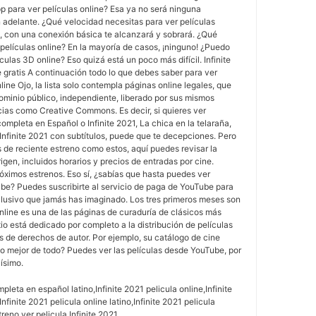
pp para ver películas online? Esa ya no será ninguna
 adelante. ¿Qué velocidad necesitas para ver películas
, con una conexión básica te alcanzará y sobrará. ¿Qué
 películas online? En la mayoría de casos, ¡ninguno! ¿Puedo
ulas 3D online? Eso quizá está un poco más difícil. Infinite
e gratis A continuación todo lo que debes saber para ver
nline Ojo, la lista solo contempla páginas online legales, que
ominio público, independiente, liberado por sus mismos
cias como Creative Commons. Es decir, si quieres ver
ompleta en Español o Infinite 2021, La chica en la telaraña,
o Infinite 2021 con subtítulos, puede que te decepciones. Pero
os de reciente estreno como estos, aquí puedes revisar la
rigen, incluidos horarios y precios de entradas por cine.
óximos estrenos. Eso sí, ¿sabías que hasta puedes ver
ube? Puedes suscribirte al servicio de paga de YouTube para
lusivo que jamás has imaginado. Los tres primeros meses son
nline es una de las páginas de curaduría de clásicos más
itio está dedicado por completo a la distribución de películas
as de derechos de autor. Por ejemplo, su catálogo de cine
o mejor de todo? Puedes ver las películas desde YouTube, por
lísimo.
mpleta en español latino,Infinite 2021 pelicula online,Infinite
nfinite 2021 pelicula online latino,Infinite 2021 pelicula
treno,ver pelicula Infinite 2021