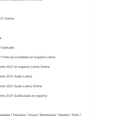
021 Online
1
ne
1 preludio
21 Pelicula Completa en Español Latino
nite 2021 en espanol Latino Online
nite 2021 Audio Latino
nite 2021 Audio Latino Online
nite 2021 Subtitulada en espanol
spedia | Pelisplus | Gnula | Repelisplus | Repelis | Pelis |