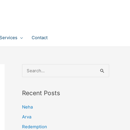
Services
Contact
S
e
a
Recent Posts
r
c
Neha
h
Arva
f
Redemption
o