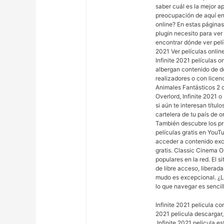
saber cuál es la mejor a
preocupación de aquí en
online? En estas páginas
plugin necesito para ver
encontrar dónde ver pelíc
2021 Ver películas onlin
Infinite 2021 películas o
albergan contenido de d
realizadores o con licen
Animales Fantásticos 2 c
Overlord, Infinite 2021 
si aún te interesan títul
cartelera de tu país de o
También descubre los pr
películas gratis en YouT
acceder a contenido exc
gratis. Classic Cinema O
populares en la red. El s
de libre acceso, liberad
mudo es excepcional. ¿L
lo que navegar es sencil
Infinite 2021 pelicula co
2021 pelicula descargar,I
,Infinite 2021 pelicula es