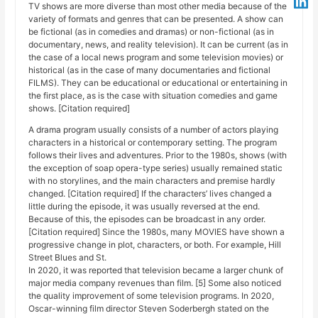
TV shows are more diverse than most other media because of the
variety of formats and genres that can be presented. A show can
be fictional (as in comedies and dramas) or non-fictional (as in
documentary, news, and reality television). It can be current (as in
the case of a local news program and some television movies) or
historical (as in the case of many documentaries and fictional
FILMS). They can be educational or educational or entertaining in
the first place, as is the case with situation comedies and game
shows. [Citation required]
A drama program usually consists of a number of actors playing
characters in a historical or contemporary setting. The program
follows their lives and adventures. Prior to the 1980s, shows (with
the exception of soap opera-type series) usually remained static
with no storylines, and the main characters and premise hardly
changed. [Citation required] If the characters’ lives changed a
little during the episode, it was usually reversed at the end.
Because of this, the episodes can be broadcast in any order.
[Citation required] Since the 1980s, many MOVIES have shown a
progressive change in plot, characters, or both. For example, Hill
Street Blues and St.
In 2020, it was reported that television became a larger chunk of
major media company revenues than film. [5] Some also noticed
the quality improvement of some television programs. In 2020,
Oscar-winning film director Steven Soderbergh stated on the