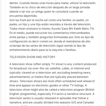
dentro. Cuando tienes unas horas para matar, utilizar la televisión.
También es tu chico de elección después de un larga jornada
laboral o tal vez un amigo quien te consolará cuando se
encuentra deprimido.
Son las 9 pm por la noche así como una familia: un padre, un
padre, un hijo y una hija están reunidos a través del televisión.
Todos miran ansiosos lo mismo, Kyunki Saas Bhi Kabhi Bahu Thi.
En el medio, puede escuchar los comentarios intercambiados
entre pareja y también preguntas formuladas por. Esto es tipo de
configuración es decir común en, donde el melodrama de alto
octanaje de las series de televisión sigue siendo la tipo de
entretenimiento diario para la la mayoría n familias.
TELEVISION SHOW AND HISTORY
A television show (often simply TV show) is any content produced
for broadcast via over-the-air, satellite, cable, or internet and
typically viewed on a television set, excluding breaking news,
advertisements, or trailers that are typically placed between
shows. Television shows are most often scheduled well ahead of
time and appear on electronic guides or other TV listings. A
television show might also be called a television program (British
English: programme), especially if it lacks a narrative structure. A
television series is usually released in episodes that follow a
narrative, and are usually divided into seasons (US and Canada)