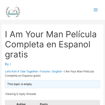
Skip
to
Main
content
Men
I Am Your Man Película
Completa en Espanol
gratis
By
/
Let’s Knit A Tale Together
›
Forums
›
English
›
I Am Your Man Película
Completa en Espanol gratis
This topic is empty.
Viewing 0 reply threads
Author
Posts