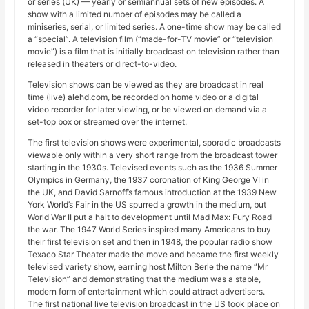
or series (UK) — yearly or semiannual sets of new episodes. A
show with a limited number of episodes may be called a
miniseries, serial, or limited series. A one-time show may be called
a “special”. A television film (“made-for-TV movie” or “television
movie”) is a film that is initially broadcast on television rather than
released in theaters or direct-to-video.
Television shows can be viewed as they are broadcast in real
time (live) alehd.com, be recorded on home video or a digital
video recorder for later viewing, or be viewed on demand via a
set-top box or streamed over the internet.
The first television shows were experimental, sporadic broadcasts
viewable only within a very short range from the broadcast tower
starting in the 1930s. Televised events such as the 1936 Summer
Olympics in Germany, the 1937 coronation of King George VI in
the UK, and David Sarnoff’s famous introduction at the 1939 New
York World’s Fair in the US spurred a growth in the medium, but
World War II put a halt to development until Mad Max: Fury Road
the war. The 1947 World Series inspired many Americans to buy
their first television set and then in 1948, the popular radio show
Texaco Star Theater made the move and became the first weekly
televised variety show, earning host Milton Berle the name “Mr
Television” and demonstrating that the medium was a stable,
modern form of entertainment which could attract advertisers.
The first national live television broadcast in the US took place on