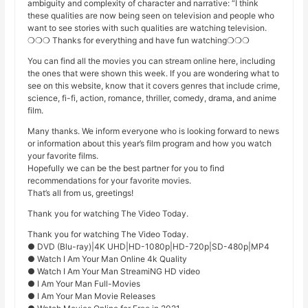
ambiguity and complexity of character and narrative: “I think
these qualities are now being seen on television and people who
want to see stories with such qualities are watching television.
❍❍❍ Thanks for everything and have fun watching❍❍❍
You can find all the movies you can stream online here, including
the ones that were shown this week. If you are wondering what to
see on this website, know that it covers genres that include crime,
science, fi-fi, action, romance, thriller, comedy, drama, and anime
film.
Many thanks. We inform everyone who is looking forward to news
or information about this year’s film program and how you watch
your favorite films.
Hopefully we can be the best partner for you to find
recommendations for your favorite movies.
That’s all from us, greetings!
Thank you for watching The Video Today.
Thank you for watching The Video Today.
● DVD (Blu-ray)|4K UHD|HD-1080p|HD-720p|SD-480p|MP4
● Watch I Am Your Man Online 4k Quality
● Watch I Am Your Man StreamiNG HD video
● I Am Your Man Full-Movies
● I Am Your Man Movie Releases