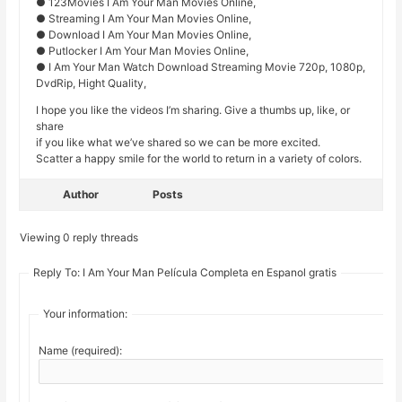
● 123Movies I Am Your Man Movies Online,
● Streaming I Am Your Man Movies Online,
● Download I Am Your Man Movies Online,
● Putlocker I Am Your Man Movies Online,
● I Am Your Man Watch Download Streaming Movie 720p, 1080p,
DvdRip, Hight Quality,
I hope you like the videos I’m sharing. Give a thumbs up, like, or
share
if you like what we’ve shared so we can be more excited.
Scatter a happy smile for the world to return in a variety of colors.
Author
Posts
Viewing 0 reply threads
Reply To: I Am Your Man Película Completa en Espanol gratis
Your information:
Name (required):