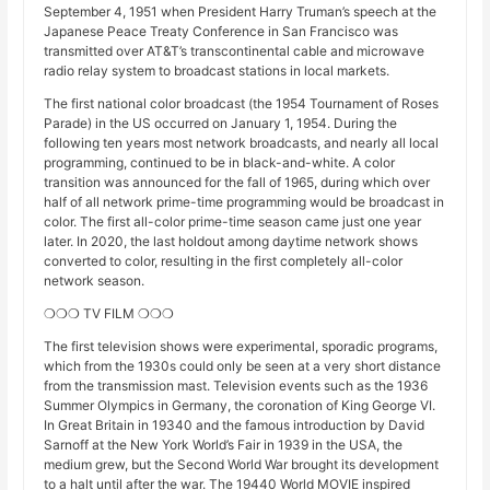
September 4, 1951 when President Harry Truman’s speech at the
Japanese Peace Treaty Conference in San Francisco was
transmitted over AT&T’s transcontinental cable and microwave
radio relay system to broadcast stations in local markets.
The first national color broadcast (the 1954 Tournament of Roses
Parade) in the US occurred on January 1, 1954. During the
following ten years most network broadcasts, and nearly all local
programming, continued to be in black-and-white. A color
transition was announced for the fall of 1965, during which over
half of all network prime-time programming would be broadcast in
color. The first all-color prime-time season came just one year
later. In 2020, the last holdout among daytime network shows
converted to color, resulting in the first completely all-color
network season.
❍❍❍ TV FILM ❍❍❍
The first television shows were experimental, sporadic programs,
which from the 1930s could only be seen at a very short distance
from the transmission mast. Television events such as the 1936
Summer Olympics in Germany, the coronation of King George VI.
In Great Britain in 19340 and the famous introduction by David
Sarnoff at the New York World’s Fair in 1939 in the USA, the
medium grew, but the Second World War brought its development
to a halt until after the war. The 19440 World MOVIE inspired