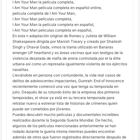
I Am Your Man la película completa,
I Am Your Man pelicula completa en español online,
pelicula completa de I Am Your Man,
I Am Your Man películas completa,
I Am Your Man la película completa en español,
I Am Your Man peliculas completa en español,
En esta n adaptación original de Romeo y Julieta de William
Shakespeare dirigida por Manish Tiwary y creado por Shailesh
Singh y Dhaval Gada, vimos la trama utilizado en Banaras
emerger UP heartland y es áreas vecinas que son testigos de la
violencia desatada de mafia de arena controlada por el la élite
urbana así como un represalia igualmente violenta de los ejércitos
naxalitas.
Llevándote en persona con contundente, la vida real casos de
delitos de adolescentes impactantes, Gumrah: End of Innocence
recientemente comenzó una vez que tenga su temporada en
julio. Después de su rotundo éxito de la empresa dos primeros
temporadas, el show ya está en su tercera temporada para
retratar nuevo a estrenar lista de historias de crímenes quien
puede ser cometidos por jóvenes.
Puedes descubrir mucho películas y documentales increíbles
realizados durante la Segunda Guerra Mundial. De hecho,
algunos de los películas mencionadas anteriormente se han
rodado durante la guerra misma mientras puedes encontrar
además de otros que fueron registrados directamente después de