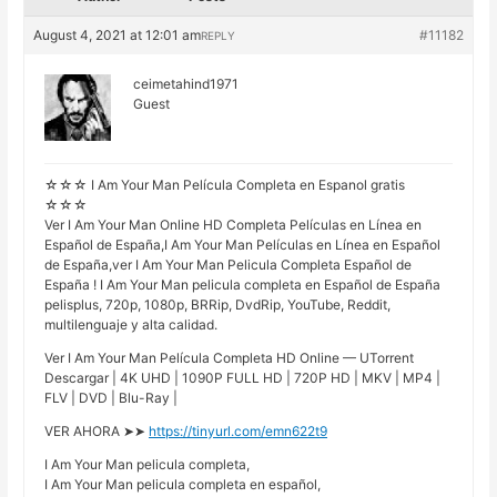
August 4, 2021 at 12:01 am
#11182
REPLY
ceimetahind1971
Guest
☆☆☆ I Am Your Man Película Completa en Espanol gratis
☆☆☆
Ver I Am Your Man Online HD Completa Películas en Línea en
Español de España,I Am Your Man Películas en Línea en Español
de España,ver I Am Your Man Pelicula Completa Español de
España ! I Am Your Man pelicula completa en Español de España
pelisplus, 720p, 1080p, BRRip, DvdRip, YouTube, Reddit,
multilenguaje y alta calidad.
Ver I Am Your Man Película Completa HD Online — UTorrent
Descargar | 4K UHD | 1090P FULL HD | 720P HD | MKV | MP4 |
FLV | DVD | Blu-Ray |
VER AHORA ➤➤
https://tinyurl.com/emn622t9
I Am Your Man pelicula completa,
I Am Your Man pelicula completa en español,