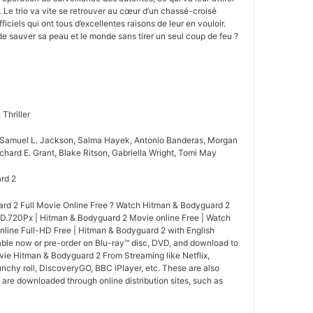
 Le trio va vite se retrouver au cœur d’un chassé-croisé
fficiels qui ont tous d’excellentes raisons de leur en vouloir.
 de sauver sa peau et le monde sans tirer un seul coup de feu ?
Thriller
, Samuel L. Jackson, Salma Hayek, Antonio Banderas, Morgan
ichard E. Grant, Blake Ritson, Gabriella Wright, Tomi May
ard 2
rd 2 Full Movie Online Free ? Watch Hitman & Bodyguard 2
HD.720Px | Hitman & Bodyguard 2 Movie online Free | Watch
line Full-HD Free | Hitman & Bodyguard 2 with English
lable now or pre-order on Blu-ray™ disc, DVD, and download to
vie Hitman & Bodyguard 2 From Streaming like Netflix,
nchy roll, DiscoveryGO, BBC iPlayer, etc. These are also
are downloaded through online distribution sites, such as