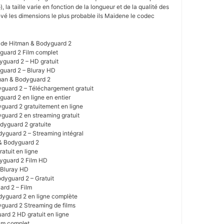
, la taille varie en fonction de la longueur et de la qualité des
levé les dimensions le plus probable ils Maidene le codec
t de Hitman & Bodyguard 2
guard 2 Film complet
guard 2 – HD gratuit
guard 2 – Bluray HD
tman & Bodyguard 2
guard 2 – Téléchargement gratuit
uard 2 en ligne en entier
uard 2 gratuitement en ligne
uard 2 en streaming gratuit
dyguard 2 gratuite
yguard 2 – Streaming intégral
 & Bodyguard 2
atuit en ligne
yguard 2 Film HD
 Bluray HD
dyguard 2 – Gratuit
ard 2 – Film
yguard 2 en ligne complète
guard 2 Streaming de films
rd 2 HD gratuit en ligne
lm complet