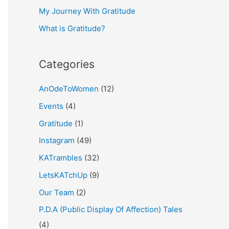
My Journey With Gratitude
r
What is Gratitude?
:
Categories
AnOdeToWomen
(12)
Events
(4)
Gratitude
(1)
Instagram
(49)
KATrambles
(32)
LetsKATchUp
(9)
Our Team
(2)
P.D.A (Public Display Of Affection) Tales
(4)