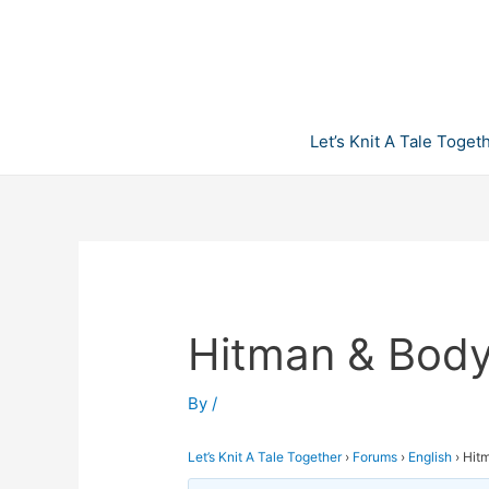
Skip
to
content
Let’s Knit A Tale Toget
Hitman & Bodyg
By
/
Let’s Knit A Tale Together
›
Forums
›
English
›
Hitm