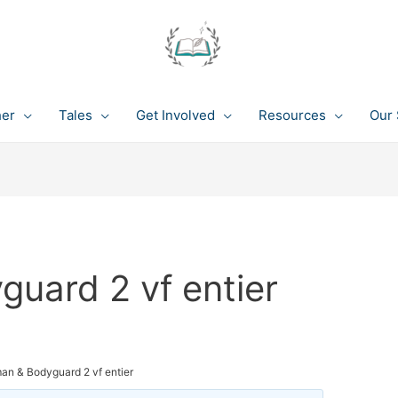
her
Tales
Get Involved
Resources
Our 
uard 2 vf entier
an & Bodyguard 2 vf entier