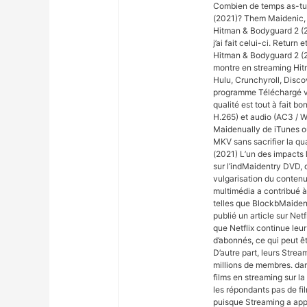
Combien de temps as-tu 
(2021)? Them Maidenic, 
Hitman & Bodyguard 2 (20
j’ai fait celui-ci. Retur
Hitman & Bodyguard 2 (20
montre en streaming Hit
Hulu, Crunchyroll, Disco
programme Téléchargé via
qualité est tout à fait b
H.265) et audio (AC3 / W
Maidenually de iTunes o
MKV sans sacrifier la qu
(2021) L’un des impacts l
sur l’indMaidentry DVD, 
vulgarisation du contenu
multimédia a contribué 
telles que BlockbMaident
publié un article sur Ne
que Netflix continue le
d’abonnés, ce qui peut êt
D’autre part, leurs Str
millions de membres. dan
films en streaming sur la
les répondants pas de f
puisque Streaming a app