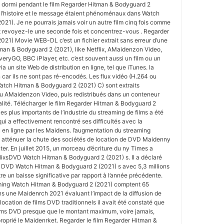
dormi pendant le film Regarder Hitman & Bodyguard 2
l’histoire et le message étaient phénoménaux dans Watch
21). Je ne pourrais jamais voir un autre film cinq fois comme
n et revoyez-le une seconde fois et concentrez-vous . Regarder
21) Movie WEB-DL c’est un fichier extrait sans erreur d’une
man & Bodyguard 2 (2021), like Netflix, AMaidenzon Video,
veryGO, BBC iPlayer, etc. c’est souvent aussi un film ou un
 un site Web de distribution en ligne, tel que iTunes. la
on car ils ne sont pas ré-encodés. Les flux vidéo (H.264 ou
atch Hitman & Bodyguard 2 (2021) C) sont extraits
u AMaidenzon Video, puis redistribués dans un conteneur
alité. Télécharger le film Regarder Hitman & Bodyguard 2
es plus importants de l’industrie du streaming de films a été
qui a effectivement rencontré ses difficultés avec la
 en ligne par les Maidens. l’augmentation du streaming
à atténuer la chute des sociétés de location de DVD Maidenny
er. En juillet 2015, un morceau d’écriture du ny Times a
tflixsDVD Watch Hitman & Bodyguard 2 (2021) s. Il a déclaré
ur DVD Watch Hitman & Bodyguard 2 (2021) s avec 5,3 millions
re un baisse significative par rapport à l’année précédente.
eaming Watch Hitman & Bodyguard 2 (2021) comptent 65
s une Maidenrch 2021 évaluant l’impact de la diffusion de
 location de films DVD traditionnels il avait été constaté que
ilms DVD presque que le montant maximum, voire jamais,
roprié le Maidenrket. Regarder le film Regarder Hitman &