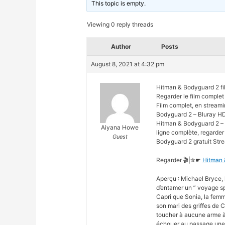
This topic is empty.
Viewing 0 reply threads
Author
Posts
August 8, 2021 at 4:32 pm
Hitman & Bodyguard 2 fi
Regarder le film comple
Film complet, en stream
Bodyguard 2 – Bluray HD
Hitman & Bodyguard 2 – 
Aiyana Howe
ligne complète, regarder
Guest
Bodyguard 2 gratuit Str
Regarder 🎬|✮☛
Hitman 
Aperçu : Michael Bryce, 
d’entamer un ” voyage spir
Capri que Sonia, la femme
son mari des griffes de 
toucher à aucune arme à f
échouer au passage une o