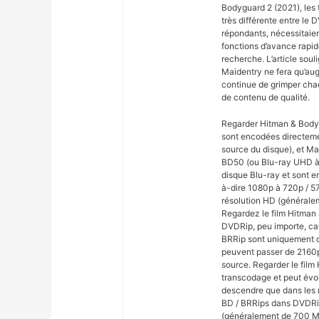
Bodyguard 2 (2021), les t
très différente entre le 
répondants, nécessitaient
fonctions d’avance rapi
recherche. L’article sou
Maidentry ne fera qu’aug
continue de grimper chaq
de contenu de qualité.
Regarder Hitman & Bodyg
sont encodées directeme
source du disque), et Ma
BD50 (ou Blu-ray UHD à 
disque Blu-ray et sont en
à-dire 1080p à 720p / 5
résolution HD (généralem
Regardez le film Hitman
DVDRip, peu importe, car
BRRip sont uniquement d
peuvent passer de 2160p 
source. Regarder le film
transcodage et peut évo
descendre que dans les r
BD / BRRips dans DVDRip
(généralement de 700 M