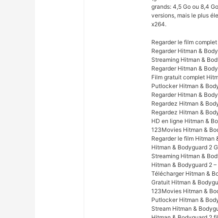
grands: 4,5 Go ou 8,4 Go)
versions, mais le plus é
x264.
Regarder le film comple
Regarder Hitman & Body
Streaming Hitman & Body
Regarder Hitman & Body
Film gratuit complet Hi
Putlocker Hitman & Body
Regarder Hitman & Bodyg
Regardez Hitman & Bodyg
Regardez Hitman & Bodyg
HD en ligne Hitman & Bo
123Movies Hitman & Bod
Regarder le film Hitman
Hitman & Bodyguard 2 Gr
Streaming Hitman & Bod
Hitman & Bodyguard 2 –
Télécharger Hitman & Bo
Gratuit Hitman & Bodygu
123Movies Hitman & Bod
Putlocker Hitman & Body
Stream Hitman & Bodygua
Hitman & Bodyguard 2 fi