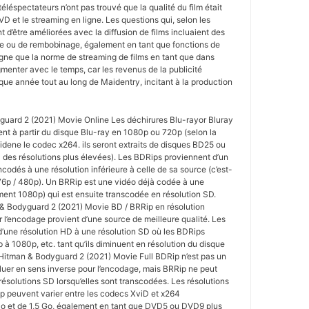
éléspectateurs n’ont pas trouvé que la qualité du film était
DVD et le streaming en ligne. Les questions qui, selon les
 d’être améliorées avec la diffusion de films incluaient des
de ou de rembobinage, également en tant que fonctions de
ligne que la norme de streaming de films en tant que dans
menter avec le temps, car les revenus de la publicité
ue année tout au long de Maidentry, incitant à la production
uard 2 (2021) Movie Online Les déchirures Blu-rayor Bluray
nt à partir du disque Blu-ray en 1080p ou 720p (selon la
idene le codec x264. ils seront extraits de disques BD25 ou
des résolutions plus élevées). Les BDRips proviennent d’un
codés à une résolution inférieure à celle de sa source (c’est-
76p / 480p). Un BRRip est une vidéo déjà codée à une
ent 1080p) qui est ensuite transcodée en résolution SD.
 & Bodyguard 2 (2021) Movie BD / BRRip en résolution
 l’encodage provient d’une source de meilleure qualité. Les
’une résolution HD à une résolution SD où les BDRips
à 1080p, etc. tant qu’ils diminuent en résolution du disque
 Hitman & Bodyguard 2 (2021) Movie Full BDRip n’est pas un
luer en sens inverse pour l’encodage, mais BRRip ne peut
ésolutions SD lorsqu’elles sont transcodées. Les résolutions
 peuvent varier entre les codecs XviD et x264
o et de 1,5 Go, également en tant que DVD5 ou DVD9 plus