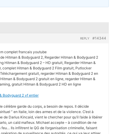
#14344
REPLY
lm complet francais youtube
t de Hitman & Bodyguard 2, Regarder Hitman & Bodyguard 2
ing Hitman & Bodyguard 2 – HD gratuit, Regarder Hitman &
, complet Hitman & Bodyguard 2 Film gratuit, Putlocker
Téléchargement gratuit, regarder Hitman & Bodyguard 2 en
 Hitman & Bodyguard 2 gratuit en ligne, regarder Hitman &
eaming, gratuit Hitman & Bodyguard 2 HD en ligne
& Bodyguard 2 vf entier
le célèbre garde du corps, a besoin de repos. Il décide
ituel ” en Italie, loin des armes et de la violence. C’est à
 de Darius Kincaid, vient le chercher pour qu’il l’aide à libérer
Carlo, un caïd mafieux. Michael accepte – à condition de ne
eu… Ils infiltrent le QG de l’organisation criminelle, faisant
pération de surveillance des autorités, ce qui va leur attirer