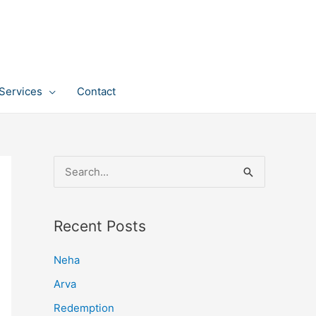
Services
Contact
S
e
a
Recent Posts
r
c
Neha
h
Arva
f
Redemption
o