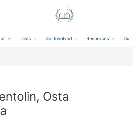
her
Tales
Get Involved
Resources
Our 
entolin, Osta
la