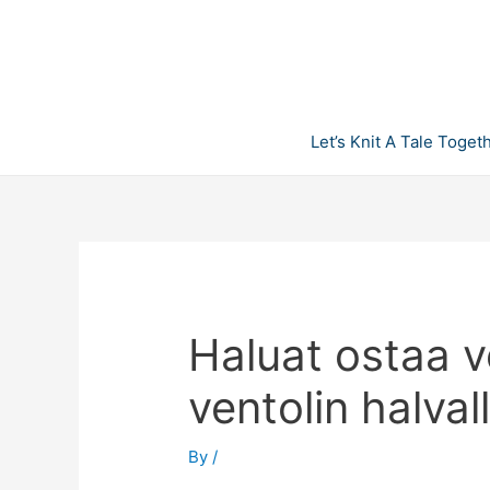
Skip
to
content
Let’s Knit A Tale Toget
Haluat ostaa v
ventolin halval
By
/