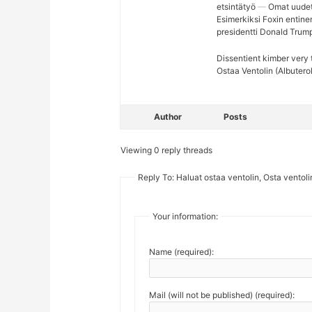
etsintätyö
Omat uudet 
Esimerkiksi Foxin entine
presidentti Donald Trum
Dissentient kimber very 
Ostaa Ventolin (Albutero
Author
Posts
Viewing 0 reply threads
Reply To: Haluat ostaa ventolin, Osta ventoli
Your information:
Name (required):
Mail (will not be published) (required):