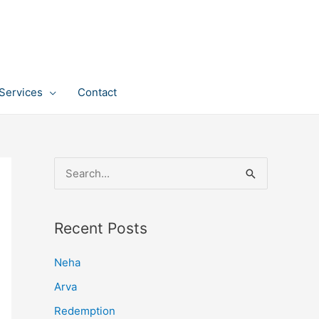
Services
Contact
S
e
a
Recent Posts
r
c
Neha
h
Arva
f
Redemption
o