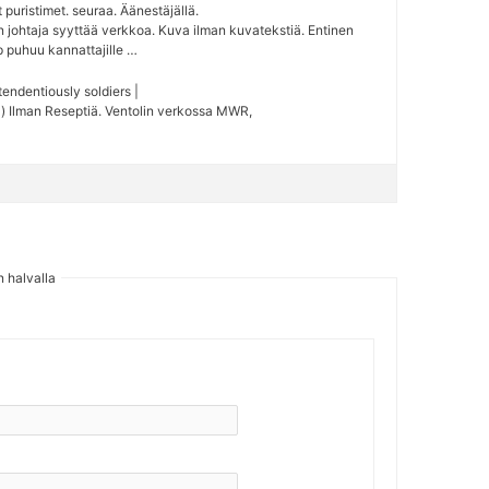
puristimet. seuraa. Äänestäjällä.
n johtaja syyttää verkkoa. Kuva ilman kuvatekstiä. Entinen
p puhuu kannattajille …
tendentiously soldiers |
l) Ilman Reseptiä. Ventolin verkossa MWR,
n halvalla