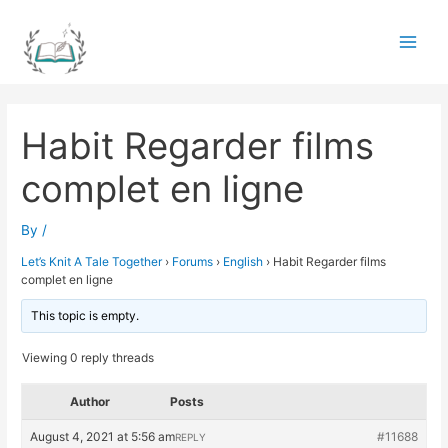
Skip
to
Main
content
Men
Habit Regarder films
complet en ligne
By
/
Let’s Knit A Tale Together
›
Forums
›
English
›
Habit Regarder films
complet en ligne
This topic is empty.
Viewing 0 reply threads
Author
Posts
August 4, 2021 at 5:56 am
#11688
REPLY