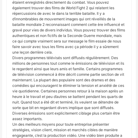
étaient enregistrés directement du combat. Vous pouvez
également trouver des films de World Fight 2 qui relatent les
répercussions de avec le dans la terrible bataille. Il y a
d’innombrables de mouvement images qui ont réveillés de la
bataille mondiale 2 reconnaissant comment cette ère influencé et
gravé pour vies de divers individus. Vous pouvez trouver des films
authentiques et non fictifs de la Seconde Guerre mondiale, mais
ce qui compte vraiment sera sur message le film essaie de nous
faire savoir avec tous les films avec ça période il y a sûrement
une leçon derrière cela.
Divers programmes télévisés sont diffusés régulièrement. Des
millions de personnes tout comme le émissions de télévision et ils
le regardent ainsi que leurs amis et famille. Certains programmes
de télévision commencé à être décrit comme partie section de vit
maintenant. La plupart des populaire sont des drames et des
comédies qui encouragent le éliminer la tension et anxiété de ces
vie quotidienne. Certaines personnes retour à la maison après un
heure à le travail et peu d’autres se battent pendant les quarts de
nuit. Quand tout a été dit et terminé, ils veulent se détendre de
sorte que bit en regardant divers implique que sont diffusés.
Diverses émissions sont explicitement ciblage plus certain être
assez importants.
Un des meilleurs moyens pour toute entreprise présenter
stratégies, vision client, mission et marchés cibles de manière
engageante, c’est la production vidéo. Une vidéo bien produite a