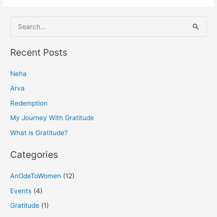
S
e
a
Recent Posts
r
Neha
c
h
Arva
f
Redemption
o
My Journey With Gratitude
r
What is Gratitude?
:
Categories
AnOdeToWomen
(12)
Events
(4)
Gratitude
(1)