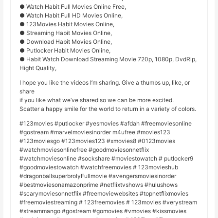
● Watch Habit Full Movies Online Free,
● Watch Habit Full HD Movies Online,
● 123Movies Habit Movies Online,
● Streaming Habit Movies Online,
● Download Habit Movies Online,
● Putlocker Habit Movies Online,
● Habit Watch Download Streaming Movie 720p, 1080p, DvdRip,
Hight Quality,
I hope you like the videos I’m sharing. Give a thumbs up, like, or
share
if you like what we’ve shared so we can be more excited.
Scatter a happy smile for the world to return in a variety of colors.
#123movies #putlocker #yesmovies #afdah #freemoviesonline
#gostream #marvelmoviesinorder m4ufree #movies123
#123moviesgo #123movies123 #xmovies8 #0123movies
#watchmoviesonlinefree #goodmoviesonnetflix
#watchmoviesonline #sockshare #moviestowatch # putlocker9
#goodmoviestowatch #watchfreemovies # 123movieshub
#dragonballsuperbrolyFullmovie #avengersmoviesinorder
#bestmoviesonamazonprime #netflixtvshows #hulushows
#scarymoviesonnetflix #freemoviewebsites #topnetflixmovies
#freemoviestreaming # 123freemovies # 123movies #verystream
#streammango #gostream #gomovies #vmovies #kissmovies