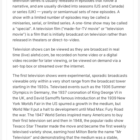
television series is usually released in episodes that follow a
narrative, and are usually divided into seasons (US and Canada)
or series (UK) — yearly or semiannual sets of new episodes. A
show with a limited number of episodes may be called a
miniseries, serial, or limited series. A one-time show may be called
a “special”. A television film (“made-for-TV movie” or “television
movie”) is a film that is initially broadcast on television rather than
released in theaters or direct-to-video.
Television shows can be viewed as they are broadcast in real
time (live) alehd.com, be recorded on home video or a digital
video recorder for later viewing, or be viewed on demand via a
set-top box or streamed over the internet.
The first television shows were experimental, sporadic broadcasts
viewable only within a very short range from the broadcast tower
starting in the 1930s. Televised events such as the 1936 Summer
Olympics in Germany, the 1937 coronation of King George VI in
the UK, and David Sarnoff’s famous introduction at the 1939 New
York World’s Fair in the US spurred a growth in the medium, but
World War II put a halt to development until Mad Max: Fury Road
the war. The 1947 World Series inspired many Americans to buy
their first television set and then in 1948, the popular radio show
Texaco Star Theater made the move and became the first weekly
televised variety show, earning host Milton Berle the name “Mr
Television” and demonstrating that the medium was a stable,