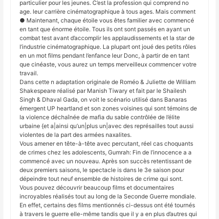
particulier pour les jeunes. C’est la profession qui comprend no
age. leur carrière cinématographique à tous ages. Mais comment
● Maintenant, chaque étoile vous êtes familier avec commencé
en tant que énorme étoile. Tous ils ont sont passés en ayant un
combat test avant d’accomplir les applaudissements et la star de
l’industrie cinématographique. La plupart ont joué des petits rôles
en un mot films pendant l’enfance leur Donc, à partir de en tant
que cinéaste, vous aurez un temps merveilleux commencer votre
travail.
Dans cette n adaptation originale de Roméo & Juliette de William
Shakespeare réalisé par Manish Tiwary et fait par le Shailesh
Singh & Dhaval Gada, on voit le scénario utilisé dans Banaras
émergent UP heartland et son zones voisines qui sont témoins de
la violence déchaînée de mafia du sable contrôlée de l’élite
urbaine {et a|ainsi qu’un|plus un|avec des représailles tout aussi
violentes de la part des armées naxalites.
Vous amener en tête-à-tête avec percutant, réel cas choquants
de crimes chez les adolescents, Gumrah: Fin de l’innocence a a
commencé avec un nouveau. Après son succès retentissant de
deux premiers saisons, le spectacle is dans le 3e saison pour
dépeindre tout neuf ensemble de histoires de crime qui sont.
Vous pouvez découvrir beaucoup films et documentaires
incroyables réalisés tout au long de la Seconde Guerre mondiale.
En effet, certains des films mentionnés ci-dessus ont été tournés
à travers le guerre elle-même tandis que il y a en plus d’autres qui