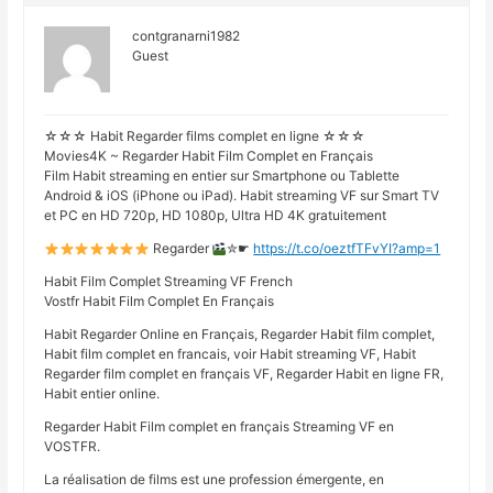
contgranarni1982
Guest
☆☆☆ Habit Regarder films complet en ligne ☆☆☆
Movies4K ~ Regarder Habit Film Complet en Français
Film Habit streaming en entier sur Smartphone ou Tablette
Android & iOS (iPhone ou iPad). Habit streaming VF sur Smart TV
et PC en HD 720p, HD 1080p, Ultra HD 4K gratuitement
Regarder
✮☛
https://t.co/oeztfTFvYI?amp=1
Habit Film Complet Streaming VF French
Vostfr Habit Film Complet En Français
Habit Regarder Online en Français, Regarder Habit film complet,
Habit film complet en francais, voir Habit streaming VF, Habit
Regarder film complet en français VF, Regarder Habit en ligne FR,
Habit entier online.
Regarder Habit Film complet en français Streaming VF en
VOSTFR.
La réalisation de films est une profession émergente, en