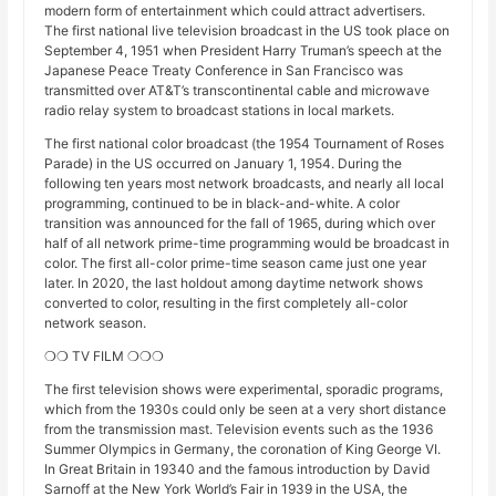
modern form of entertainment which could attract advertisers.
The first national live television broadcast in the US took place on
September 4, 1951 when President Harry Truman’s speech at the
Japanese Peace Treaty Conference in San Francisco was
transmitted over AT&T’s transcontinental cable and microwave
radio relay system to broadcast stations in local markets.
The first national color broadcast (the 1954 Tournament of Roses
Parade) in the US occurred on January 1, 1954. During the
following ten years most network broadcasts, and nearly all local
programming, continued to be in black-and-white. A color
transition was announced for the fall of 1965, during which over
half of all network prime-time programming would be broadcast in
color. The first all-color prime-time season came just one year
later. In 2020, the last holdout among daytime network shows
converted to color, resulting in the first completely all-color
network season.
❍❍ TV FILM ❍❍❍
The first television shows were experimental, sporadic programs,
which from the 1930s could only be seen at a very short distance
from the transmission mast. Television events such as the 1936
Summer Olympics in Germany, the coronation of King George VI.
In Great Britain in 19340 and the famous introduction by David
Sarnoff at the New York World’s Fair in 1939 in the USA, the