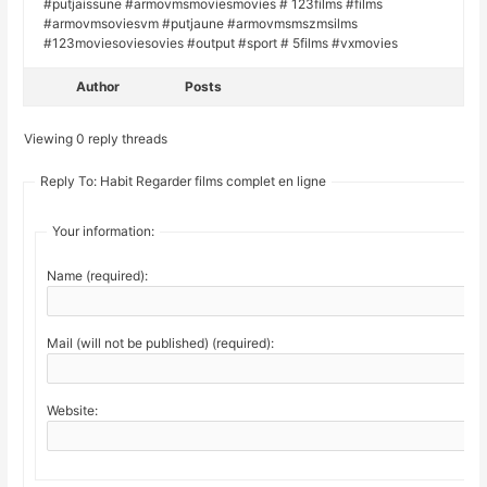
#putjaissune #armovmsmoviesmovies # 123films #films
#armovmsoviesvm #putjaune #armovmsmszmsilms
#123moviesoviesovies #output #sport # 5films #vxmovies
Author
Posts
Viewing 0 reply threads
Reply To: Habit Regarder films complet en ligne
Your information:
Name (required):
Mail (will not be published) (required):
Website: