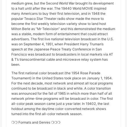
medium grew, but the Second World War brought its development
to a halt until after the war. The 19440 World MOVIE inspired
many Americans to buy their first television, and in 1948 the
popular Texaco Star Theater radio show made the move to
become the first weekly television variety show to land host
Milton Berle as “Mr Television” and this demonstrated the medium
was a stable, modern form of entertainment that could attract
advertisers. The first live national television broadcast in the U.S.
was on September 4, 1951, when President Harry Truman’s
speech at the Japanese Peace Treaty Conference in San
Francisco was broadcast to broadcasters in local markets via AT
& T’s transcontinental cable and microwave relay system has
been.
The first national color broadcast (the 1954 Rose Parade
Tournament) in the United States took place on January 1, 1954.
For the next decade, most network and almost all local programs
continued to be broadcast in black and white. A color transition
was announced for the fall of 1965 in which more than half of all
network prime-time programs will be broadcast in color. The first
all-color peak season came just a year later. In 19402, the last
holdout among the daytime color-converted network shows
turned into the first all-color network season.
❍❍ Formats and Genres ❍❍❍