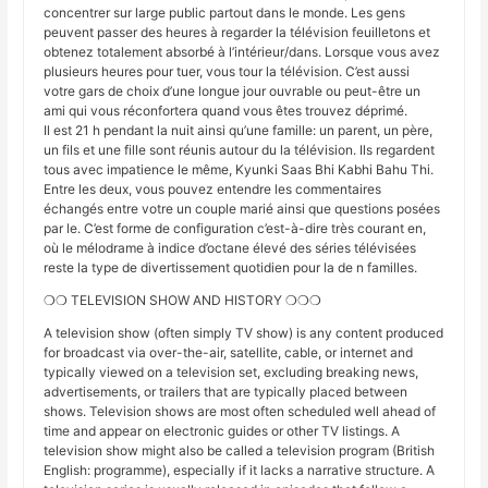
concentrer sur large public partout dans le monde. Les gens
peuvent passer des heures à regarder la télévision feuilletons et
obtenez totalement absorbé à l’intérieur/dans. Lorsque vous avez
plusieurs heures pour tuer, vous tour la télévision. C’est aussi
votre gars de choix d’une longue jour ouvrable ou peut-être un
ami qui vous réconfortera quand vous êtes trouvez déprimé.
Il est 21 h pendant la nuit ainsi qu’une famille: un parent, un père,
un fils et une fille sont réunis autour du la télévision. Ils regardent
tous avec impatience le même, Kyunki Saas Bhi Kabhi Bahu Thi.
Entre les deux, vous pouvez entendre les commentaires
échangés entre votre un couple marié ainsi que questions posées
par le. C’est forme de configuration c’est-à-dire très courant en,
où le mélodrame à indice d’octane élevé des séries télévisées
reste la type de divertissement quotidien pour la de n familles.
❍❍ TELEVISION SHOW AND HISTORY ❍❍❍
A television show (often simply TV show) is any content produced
for broadcast via over-the-air, satellite, cable, or internet and
typically viewed on a television set, excluding breaking news,
advertisements, or trailers that are typically placed between
shows. Television shows are most often scheduled well ahead of
time and appear on electronic guides or other TV listings. A
television show might also be called a television program (British
English: programme), especially if it lacks a narrative structure. A