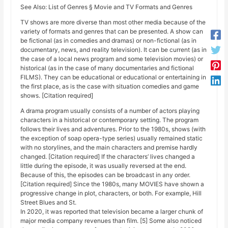
See Also: List of Genres § Movie and TV Formats and Genres
TV shows are more diverse than most other media because of the
variety of formats and genres that can be presented. A show can
be fictional (as in comedies and dramas) or non-fictional (as in
documentary, news, and reality television). It can be current (as in
the case of a local news program and some television movies) or
historical (as in the case of many documentaries and fictional
FILMS). They can be educational or educational or entertaining in
the first place, as is the case with situation comedies and game
shows. [Citation required]
A drama program usually consists of a number of actors playing
characters in a historical or contemporary setting. The program
follows their lives and adventures. Prior to the 1980s, shows (with
the exception of soap opera-type series) usually remained static
with no storylines, and the main characters and premise hardly
changed. [Citation required] If the characters’ lives changed a
little during the episode, it was usually reversed at the end.
Because of this, the episodes can be broadcast in any order.
[Citation required] Since the 1980s, many MOVIES have shown a
progressive change in plot, characters, or both. For example, Hill
Street Blues and St.
In 2020, it was reported that television became a larger chunk of
major media company revenues than film. [5] Some also noticed