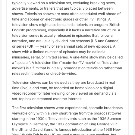
typically viewed on a television set, excluding breaking news,
advertisements, or trailers that are typically placed between
shows. Television shows are most often scheduled well ahead of
time and appear on electronic guides or other TV listings. A
television show might also be called a television program (British
English: programme), especially if it lacks a narrative structure. A
television series is usually released in episodes that follow a
narrative, and are usually divided into seasons (US and Canada)
or series (UK) — yearly or semiannual sets of new episodes. A
show with a limited number of episodes may be called a
miniseries, serial, or limited series. A one-time show may be called
a “special”. A television film (“made-for-TV movie” or “television
movie”) is a film that is initially broadcast on television rather than
released in theaters or direct-to-video.
Television shows can be viewed as they are broadcast in real
time (live) alehd.com, be recorded on home video or a digital
video recorder for later viewing, or be viewed on demand via a
set-top box or streamed over the internet.
The first television shows were experimental, sporadic broadcasts
viewable only within a very short range from the broadcast tower
starting in the 1930s. Televised events such as the 1936 Summer
Olympics in Germany, the 1937 coronation of King George VI in
the UK, and David Sarnoff’s famous introduction at the 1939 New
York World’s Fair in the US spurred a growth in the medium, but