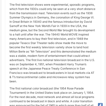
The first television shows were experimental, sporadic programs,
which from the 1930s could only be seen at a very short distance
from the transmission mast. Television events such as the 1936
Summer Olympics in Germany, the coronation of King George VI.
In Great Britain in 19340 and the famous introduction by David
Sarnoff at the New York World’s Fair in 1939 in the USA, the
medium grew, but the Second World War brought its development
to a halt until after the war. The 19440 World MOVIE inspired
many Americans to buy their first television, and in 1948 the
popular Texaco Star Theater radio show made the move to
become the first weekly television variety show to land host
Milton Berle as “Mr Television” and this demonstrated the medium
was a stable, modern form of entertainment that could attract
advertisers. The first live national television broadcast in the U.S.
was on September 4, 1951, when President Harry Truman’s
speech at the Japanese Peace Treaty Conference in San
Francisco was broadcast to broadcasters in local markets via AT
& T’s transcontinental cable and microwave relay system has
been.
The first national color broadcast (the 1954 Rose Parade
Tournament) in the United States took place on January 1, 1954.
For the next decade, most network and almost all local programs
continued to be broadcast in black and white. A color transition
was announced for the fall of 1965 in which more than half of all