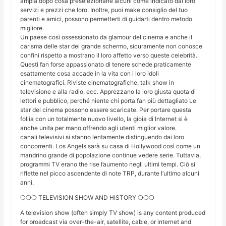
ampia dopo cosa preselezionane alcuni come indicato dai loro
servizi e prezzi che loro. Inoltre, puoi make consiglio del tuo
parenti e amici, possono permetterti di guidarti dentro metodo
migliore.
Un paese così ossessionato da glamour del cinema e anche il
carisma delle star del grande schermo, sicuramente non conosce
confini rispetto a mostrano il loro affetto verso queste celebrità.
Questi fan forse appassionato di tenere schede praticamente
esattamente cosa accade in la vita con i loro idoli
cinematografici. Riviste cinematografiche, talk show in
televisione e alla radio, ecc. Apprezzano la loro giusta quota di
lettori e pubblico, perché niente chi porta fan più dettagliato Le
star del cinema possono essere scaricate. Per portare questa
follia con un totalmente nuovo livello, la gioia di Internet si è
anche unita per mano offrendo agli utenti miglior valore.
canali televisivi si stanno lentamente distinguendo dai loro
concorrenti. Los Angels sarà su casa di Hollywood così come un
mandrino grande di popolazione continue vedere serie. Tuttavia,
programmi TV erano the rise l’aumento negli ultimi tempi. Ciò si
riflette nel picco ascendente di note TRP, durante l’ultimo alcuni
anni.
❍❍❍ TELEVISION SHOW AND HISTORY ❍❍❍
A television show (often simply TV show) is any content produced
for broadcast via over-the-air, satellite, cable, or internet and