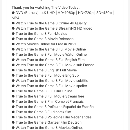
Thank you for watching The Video Today.
● DVD (Blu-ray) | 4K UHD | HD-1080p | HD-720p | SD-480p |
MP4
● Watch True to the Game 3 Online 4k Quality
● Watch True to the Game 3 StreamiNG HD video
● True to the Game 3 Full-Movies
● True to the Game 3 Movie Releases
● Watch Movies Online for Free in 2021
● Watch True to the Game 3 FullMovie Online
● True to the Game 3 Full Movie Watch Online
● Watch True to the Game 3 Full English Film
● Watch True to the Game 3 Full Movie sub France
● True to the Game 3 English Full Movie
● True to the Game 3 Full Movie Eng Sub
● Watch True to the Game 3 Full Movie subtitle
● Watch True to the Game 3 Full Movie spoiler
● True to the Game 3 Full Film Online
● True to the Game 3 Full Movie Stream free
● True to the Game 3 Film Complet Français
● True to the Game 3 Películas Español de España
● True to the Game 3 Fuld norsk film
● True to the Game 3 Volledige Film Nederlandse
● True to the Game 3 Ganzer Film Deutsch
● Watch True to the Game 3 Movies Online,