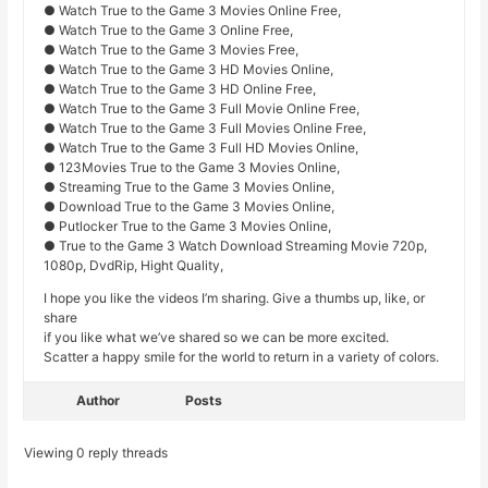
● Watch True to the Game 3 Movies Online Free,
● Watch True to the Game 3 Online Free,
● Watch True to the Game 3 Movies Free,
● Watch True to the Game 3 HD Movies Online,
● Watch True to the Game 3 HD Online Free,
● Watch True to the Game 3 Full Movie Online Free,
● Watch True to the Game 3 Full Movies Online Free,
● Watch True to the Game 3 Full HD Movies Online,
● 123Movies True to the Game 3 Movies Online,
● Streaming True to the Game 3 Movies Online,
● Download True to the Game 3 Movies Online,
● Putlocker True to the Game 3 Movies Online,
● True to the Game 3 Watch Download Streaming Movie 720p,
1080p, DvdRip, Hight Quality,
I hope you like the videos I’m sharing. Give a thumbs up, like, or
share
if you like what we’ve shared so we can be more excited.
Scatter a happy smile for the world to return in a variety of colors.
Author
Posts
Viewing 0 reply threads