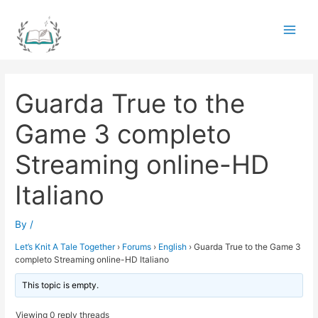
Skip
to
Main
content
Men
Guarda True to the
Game 3 completo
Streaming online-HD
Italiano
By
/
Let’s Knit A Tale Together
›
Forums
›
English
›
Guarda True to the Game 3
completo Streaming online-HD Italiano
This topic is empty.
Viewing 0 reply threads