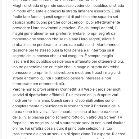
Maghi di strada di grande successo vedendo il pubblico di strada
in modo efficiente e conosci la strada rimanere assorbito. È più
facile fare faccia questi segmenti di pubblico che squadra sei
capisci molto buono perché conoscendoli, puoi effettivamente
prevedere i loro movimenti e reazioni. Fin dai tempi antichi, i
maghi generalmente non preferire rivelare i propri segreti dal
momento che sentono che se rivelano i loro segreti, allora è
probabile che perderanno la loro capacità nel di. Mantenendo i
tecniche per te stesso puoi la folla pensa e si interroga su il
segreto del successo che tu hai eseguito. È sempre meglio
lasciare il tuo pubblico desideroso e affamato per ottenere di più.
Inoltre generalmente cruciale che un mago di strada dovrebbe
conoscere i propri limiti, dovrebbero mostrano trucchi magici di
strada entrambi quindi il pubblico perdere interesse e non
interessato per ottenere di più.
Perché non lo provi online? Connettiti a il Web e cerca per molti
servizi di riparazione affidabili. È un mezzo chi può aprire vari
modi per te in minimo. Questi servizi disponibili online sono
completamente rivoluzionato lo scenario con il l’industria della
riparazione televisiva. Non importa se sono al tuo riparazione
della TV al plasma per lo schermo rotto o un altro Big Screen TV
Repair a Los Angeles, sarai sicuramente servito con buoni risultati
online. Fai un’altra cosa sicuro il principale selezioni al tuo
l’assistenza è a con un servizio di riparazione TV esperto. Ricerca