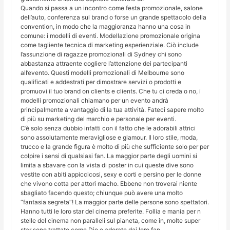
Quando si passa a un incontro come festa promozionale, salone
dell’auto, conferenza sul brand o forse un grande spettacolo della
convention, in modo che la maggioranza hanno una cosa in
comune: i modelli di eventi. Modellazione promozionale origina
come tagliente tecnica di marketing esperienziale. Ciò include
l’assunzione di ragazze promozionali di Sydney chi sono
abbastanza attraente cogliere l’attenzione dei partecipanti
all’evento. Questi modelli promozionali di Melbourne sono
qualificati e addestrati per dimostrare servizi o prodotti e
promuovi il tuo brand on clients e clients. Che tu ci creda o no, i
modelli promozionali chiamano per un evento andrà
principalmente a vantaggio di la tua attività. Fateci sapere molto
di più su marketing del marchio e personale per eventi.
C’è solo senza dubbio infatti con il fatto che le adorabili attrici
sono assolutamente meravigliose e glamour. Il loro stile, moda,
trucco e la grande figura è molto di più che sufficiente solo per per
colpire i sensi di qualsiasi fan. La maggior parte degli uomini si
limita a sbavare con la vista di poster in cui queste dive sono
vestite con abiti appiccicosi, sexy e corti e persino per le donne
che vivono cotta per attori macho. Ebbene non troverai niente
sbagliato facendo questo; chiunque può avere una molto
“fantasia segreta”! La maggior parte delle persone sono spettatori.
Hanno tutti le loro star del cinema preferite. Follia e mania per n
stelle del cinema non paralleli sul pianeta, come in, molte super
star sono trattate come Dio e adorate dai loro fan.