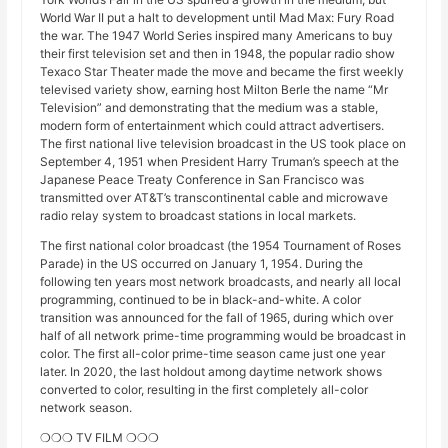
World War II put a halt to development until Mad Max: Fury Road
the war. The 1947 World Series inspired many Americans to buy
their first television set and then in 1948, the popular radio show
Texaco Star Theater made the move and became the first weekly
televised variety show, earning host Milton Berle the name “Mr
Television” and demonstrating that the medium was a stable,
modern form of entertainment which could attract advertisers.
The first national live television broadcast in the US took place on
September 4, 1951 when President Harry Truman’s speech at the
Japanese Peace Treaty Conference in San Francisco was
transmitted over AT&T’s transcontinental cable and microwave
radio relay system to broadcast stations in local markets.
The first national color broadcast (the 1954 Tournament of Roses
Parade) in the US occurred on January 1, 1954. During the
following ten years most network broadcasts, and nearly all local
programming, continued to be in black-and-white. A color
transition was announced for the fall of 1965, during which over
half of all network prime-time programming would be broadcast in
color. The first all-color prime-time season came just one year
later. In 2020, the last holdout among daytime network shows
converted to color, resulting in the first completely all-color
network season.
❍❍❍ TV FILM ❍❍❍