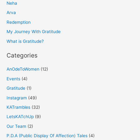
Neha
c
h
Arva
f
Redemption
o
My Journey With Gratitude
r
What is Gratitude?
:
Categories
AnOdeToWomen
(12)
Events
(4)
Gratitude
(1)
Instagram
(49)
KATrambles
(32)
LetsKATchUp
(9)
Our Team
(2)
P.D.A (Public Display Of Affection) Tales
(4)