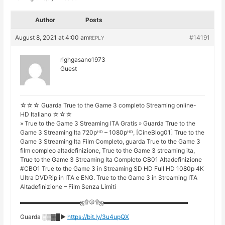
Author
Posts
August 8, 2021 at 4:00 am
#14191
REPLY
righgasano1973
Guest
☆☆☆ Guarda True to the Game 3 completo Streaming online-
HD Italiano ☆☆☆
» True to the Game 3 Streaming ITA Gratis » Guarda True to the
Game 3 Streaming Ita 720pᴴᴰ – 1080pᴴᴰ, [CineBlog01] True to the
Game 3 Streaming Ita Film Completo, guarda True to the Game 3
film compleo altadefinizione, True to the Game 3 streaming ita,
True to the Game 3 Streaming Ita Completo CB01 Altadefinizione
#CBO1 True to the Game 3 in Streaming SD HD Full HD 1080p 4K
Ultra DVDRip in ITA e ENG. True to the Game 3 in Streaming ITA
Altadefinizione – Film Senza Limiti
▬▬▬▬▬▬▬▬▬▬ஜ۩۞۩ஜ▬▬▬▬▬▬▬▬▬▬▬▬▬▬
Guarda ░▒▓█►
https://bit.ly/3u4upQX