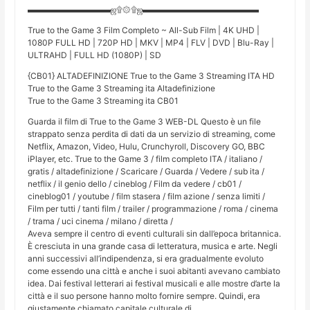
▬▬▬▬▬▬▬▬▬▬ஜ۩۞۩ஜ▬▬▬▬▬▬▬▬▬▬▬▬▬▬
True to the Game 3 Film Completo ~ All-Sub Film | 4K UHD |
1080P FULL HD | 720P HD | MKV | MP4 | FLV | DVD | Blu-Ray |
ULTRAHD | FULL HD (1080P) | SD
{CB01} ALTADEFINIZIONE True to the Game 3 Streaming ITA HD
True to the Game 3 Streaming ita Altadefinizione
True to the Game 3 Streaming ita CB01
Guarda il film di True to the Game 3 WEB-DL Questo è un file
strappato senza perdita di dati da un servizio di streaming, come
Netflix, Amazon, Video, Hulu, Crunchyroll, Discovery GO, BBC
iPlayer, etc. True to the Game 3 / film completo ITA / italiano /
gratis / altadefinizione / Scaricare / Guarda / Vedere / sub ita /
netflix / il genio dello / cineblog / Film da vedere / cb01 /
cineblog01 / youtube / film stasera / film azione / senza limiti /
Film per tutti / tanti film / trailer / programmazione / roma / cinema
/ trama / uci cinema / milano / diretta /
Aveva sempre il centro di eventi culturali sin dall’epoca britannica.
È cresciuta in una grande casa di letteratura, musica e arte. Negli
anni successivi all’indipendenza, si era gradualmente evoluto
come essendo una città e anche i suoi abitanti avevano cambiato
idea. Dai festival letterari ai festival musicali e alle mostre d’arte la
città e il suo persone hanno molto fornire sempre. Quindi, era
giustamente chiamato capitale culturale di.