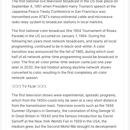
The first national live television broadcast in the US took place on
September 4, 1951 when President Harry Truman’s speech at the
Japanese Peace Treaty Conference in San Francisco was
transmitted over AT&T’s transcontinental cable and microwave
radio relay system to broadcast stations in local markets.
The first national color broadcast (the 1954 Tournament of Roses
Parade) in the US occurred on January 1, 1954. During the
following ten years most network broadcasts, and nearly all local
programming, continued to be in black-and-white. A color
transition was announced for the fall of 1965, during which over
half of all network prime-time programming would be broadcast in
color. The first all-color prime-time season came just one year
later. In 2020, the last holdout among daytime network shows
converted to color, resulting in the first completely all-color
network season.
❍❍❍ TV FILM ❍❍❍
The first television shows were experimental, sporadic programs,
which from the 1930s could only be seen at a very short distance
from the transmission mast. Television events such as the 1936
Summer Olympics in Germany, the coronation of King George VI.
In Great Britain in 19340 and the famous introduction by David
Sarnoff at the New York World’s Fair in 1939 in the USA, the
medium grew, but the Second World War brought its development