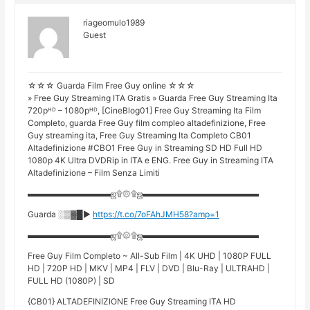
riageomulo1989
Guest
☆☆☆ Guarda Film Free Guy online ☆☆☆
» Free Guy Streaming ITA Gratis » Guarda Free Guy Streaming Ita
720pᴴᴰ – 1080pᴴᴰ, [CineBlog01] Free Guy Streaming Ita Film
Completo, guarda Free Guy film compleo altadefinizione, Free
Guy streaming ita, Free Guy Streaming Ita Completo CB01
Altadefinizione #CBO1 Free Guy in Streaming SD HD Full HD
1080p 4K Ultra DVDRip in ITA e ENG. Free Guy in Streaming ITA
Altadefinizione – Film Senza Limiti
▬▬▬▬▬▬▬▬▬▬ஜ۩۞۩ஜ▬▬▬▬▬▬▬▬▬▬▬▬▬▬
Guarda ░▒▓█►
https://t.co/7oFAhJMH58?amp=1
▬▬▬▬▬▬▬▬▬▬ஜ۩۞۩ஜ▬▬▬▬▬▬▬▬▬▬▬▬▬▬
Free Guy Film Completo ~ All-Sub Film | 4K UHD | 1080P FULL
HD | 720P HD | MKV | MP4 | FLV | DVD | Blu-Ray | ULTRAHD |
FULL HD (1080P) | SD
{CB01} ALTADEFINIZIONE Free Guy Streaming ITA HD