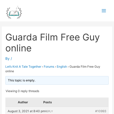
Skip
to
Main
content
Men
Guarda Film Free Guy
online
By
/
Let’s Knit A Tale Together
›
Forums
›
English
›
Guarda Film Free Guy
online
This topic is empty.
Viewing 0 reply threads
Author
Posts
August 3, 2021 at 8:40 pm
#10993
REPLY