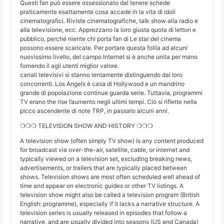
Questi fan può essere ossessionato dal tenere schede
praticamente esattamente cosa accade in la vita di idoli
cinematografici. Riviste cinematografiche, talk show alla radio e
alla televisione, ecc. Apprezzano la loro giusta quota di lettori e
pubblico, perché niente chi porta fan di Le star del cinema
possono essere scaricate. Per portare questa follia ad alcuni
nuovissimo livello, del campo Internet si è anche unita per mano
fornendo il agli utenti miglior valore.
canali televisivi si stanno lentamente distinguendo dai loro
concorrenti. Los Angels è casa di Hollywood e un mandrino
grande di popolazione continue guarda serie. Tuttavia, programmi
TV erano the rise l’aumento negli ultimi tempi. Ciò si riflette nella
picco ascendente di note TRP, in passato alcuni anni.
❍❍❍ TELEVISION SHOW AND HISTORY ❍❍❍
A television show (often simply TV show) is any content produced
for broadcast via over-the-air, satellite, cable, or internet and
typically viewed on a television set, excluding breaking news,
advertisements, or trailers that are typically placed between
shows. Television shows are most often scheduled well ahead of
time and appear on electronic guides or other TV listings. A
television show might also be called a television program (British
English: programme), especially if it lacks a narrative structure. A
television series is usually released in episodes that follow a
narrative, and are usually divided into seasons (US and Canada)