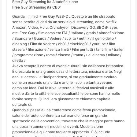
Free Guy Streaming ita Altadefinizione
Free Guy Streaming ita CB01
Guarda il film di Free Guy WEB-DL Questo è un file strappato
senza perdita di dati da un servizio di streaming, come Netflix,
Amazon, Video, Hulu, Crunchyroll, Discovery GO, BBC iPlayer,
etc. Free Guy / film completo ITA / italiano / gratis / altadefinizione
/ Scaricare / Guarda / Vedere / sub ita / netflix / il genio dello /
cineblog / Film da vedere / cb01 / cineblog01 / youtube / film
stasera / film azione / senza limiti / Film per tutti / tanti film / trailer
/ programmazione / roma / cinema / trama / uci cinema / milano /
diretta /
Aveva sempre il centro di eventi culturali sin dall’epoca britannica.
È cresciuta in una grande casa di letteratura, musica e arte. Negli
anni successivi all’indipendenza, si era gradualmente evoluto
come un essendo una città e anche i suoi abitanti avevano
cambiato idea. Dai festival letterari ai festival musicali e alle
mostre d’arte la città e le sue peculiarità le persone hanno molto
fornire sempre. Quindi, era giustamente chiamato capitale
culturale di.
Quando si passa a una conferenza come festa promozionale,
salone dell’auto, conferenza sul brand o forse un grande
spettacolo della convention, troverete che la maggior parte hanno
una cosa in comune: i modelli di eventi. Modellazione
promozionale è qui come tagliente approccio. Ciò include