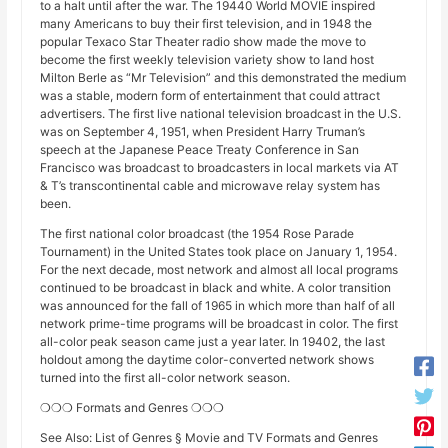
to a halt until after the war. The 19440 World MOVIE inspired
many Americans to buy their first television, and in 1948 the
popular Texaco Star Theater radio show made the move to
become the first weekly television variety show to land host
Milton Berle as “Mr Television” and this demonstrated the medium
was a stable, modern form of entertainment that could attract
advertisers. The first live national television broadcast in the U.S.
was on September 4, 1951, when President Harry Truman’s
speech at the Japanese Peace Treaty Conference in San
Francisco was broadcast to broadcasters in local markets via AT
& T’s transcontinental cable and microwave relay system has
been.
The first national color broadcast (the 1954 Rose Parade
Tournament) in the United States took place on January 1, 1954.
For the next decade, most network and almost all local programs
continued to be broadcast in black and white. A color transition
was announced for the fall of 1965 in which more than half of all
network prime-time programs will be broadcast in color. The first
all-color peak season came just a year later. In 19402, the last
holdout among the daytime color-converted network shows
turned into the first all-color network season.
❍❍❍ Formats and Genres ❍❍❍
See Also: List of Genres § Movie and TV Formats and Genres