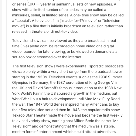
or series (UK) — yearly or semiannual sets of new episodes. A
show with a limited number of episodes may be called a
miniseries, serial, or limited series. A one-time show may be called
a “special”. A television film (“made-for-TV movie” or “television
movie”) is a film that is initially broadcast on television rather than
released in theaters or direct-to-video.
Television shows can be viewed as they are broadcast in real
time (live) alehd.com, be recorded on home video or a digital
video recorder for later viewing, or be viewed on demand via a
set-top box or streamed over the internet.
The first television shows were experimental, sporadic broadcasts
viewable only within a very short range from the broadcast tower
starting in the 1930s. Televised events such as the 1936 Summer
Olympics in Germany, the 1937 coronation of King George VI in
the UK, and David Sarnoff’s famous introduction at the 1939 New
York World’s Fair in the US spurred a growth in the medium, but
World War II put a halt to development until Mad Max: Fury Road
the war. The 1947 World Series inspired many Americans to buy
their first television set and then in 1948, the popular radio show
Texaco Star Theater made the move and became the first weekly
televised variety show, earning host Milton Berle the name “Mr
Television” and demonstrating that the medium was a stable,
modern form of entertainment which could attract advertisers.