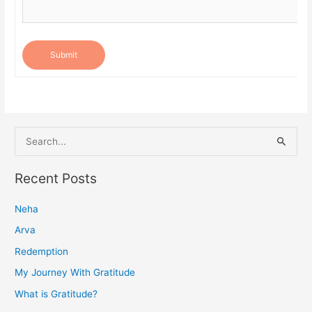
Submit
S
e
a
Recent Posts
r
Neha
c
h
Arva
f
Redemption
o
My Journey With Gratitude
r
What is Gratitude?
: