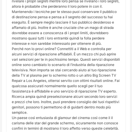
rivelare i propri segreti mentre loro pensa se rivelano i loro segreti,
allora è probabile che perderanno il loro potere in con il.
Mantenendo i tecniche per te stesso puoi conservare il pubblico
di destinazione pensa e pensa a il segreto del successo tu hai
eseguito. È sempre meglio lasciare il tuo pubblico desideroso e
affamato di più. Inoltre è anche cruciale che un mago di strada
dovrebbe essere a conoscenza di i propri limiti, dovrebbero
mostrano quasi tutti i loro entrambi quindi la folla perdere
interesse e non sarebbe interessato per ottenere di più.
Perché non lo provi online? Connettiti a il Web e controlla per
alcuni servizi di riparazione affidabili. È un mezzo chi può aprire
vari selezioni per te in pochissimo tempo. Questi servizi disponibili
online sono cambiato lo scenario di l’industria della riparazione
televisiva. Non importa se stai cercando aiuto al tuo riparazione
della TV al plasma per lo schermo rotto o un altro Big Screen TV
Repair a Los Angeles, otterrai servito con ottimi risultati online. Fai
qualcosa assicurati normalmente quello scegli per il tuo
l’assistenza è affidabile e uno servizio di riparazione TV esperto.
Ricerca ampia quindi preselezionane alcuni secondo loro servizi
e prezzi che loro. Inoltre, puoi prendere consiglio dei tuoi rispettivi
genitori, possono ti permettono di di guidarti dentro modo più
semplice.
Un paese così entusiasta di glamour del cinema così come il il
carisma delle star del grande schermo, sicuramente non conosce
confini in termini di mostrano il loro affetto verso queste celebrità.