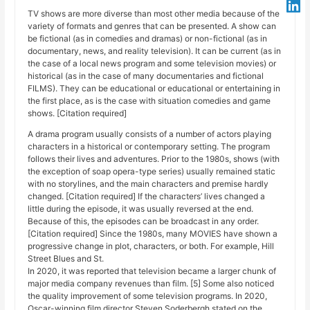
TV shows are more diverse than most other media because of the
variety of formats and genres that can be presented. A show can
be fictional (as in comedies and dramas) or non-fictional (as in
documentary, news, and reality television). It can be current (as in
the case of a local news program and some television movies) or
historical (as in the case of many documentaries and fictional
FILMS). They can be educational or educational or entertaining in
the first place, as is the case with situation comedies and game
shows. [Citation required]
A drama program usually consists of a number of actors playing
characters in a historical or contemporary setting. The program
follows their lives and adventures. Prior to the 1980s, shows (with
the exception of soap opera-type series) usually remained static
with no storylines, and the main characters and premise hardly
changed. [Citation required] If the characters’ lives changed a
little during the episode, it was usually reversed at the end.
Because of this, the episodes can be broadcast in any order.
[Citation required] Since the 1980s, many MOVIES have shown a
progressive change in plot, characters, or both. For example, Hill
Street Blues and St.
In 2020, it was reported that television became a larger chunk of
major media company revenues than film. [5] Some also noticed
the quality improvement of some television programs. In 2020,
Oscar-winning film director Steven Soderbergh stated on the