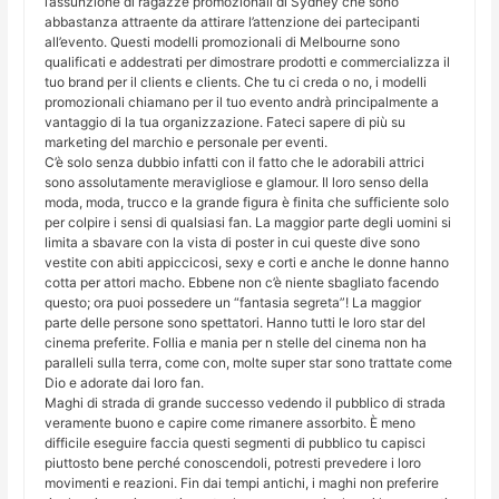
l’assunzione di ragazze promozionali di Sydney che sono
abbastanza attraente da attirare l’attenzione dei partecipanti
all’evento. Questi modelli promozionali di Melbourne sono
qualificati e addestrati per dimostrare prodotti e commercializza il
tuo brand per il clients e clients. Che tu ci creda o no, i modelli
promozionali chiamano per il tuo evento andrà principalmente a
vantaggio di la tua organizzazione. Fateci sapere di più su
marketing del marchio e personale per eventi.
C’è solo senza dubbio infatti con il fatto che le adorabili attrici
sono assolutamente meravigliose e glamour. Il loro senso della
moda, moda, trucco e la grande figura è finita che sufficiente solo
per colpire i sensi di qualsiasi fan. La maggior parte degli uomini si
limita a sbavare con la vista di poster in cui queste dive sono
vestite con abiti appiccicosi, sexy e corti e anche le donne hanno
cotta per attori macho. Ebbene non c’è niente sbagliato facendo
questo; ora puoi possedere un “fantasia segreta”! La maggior
parte delle persone sono spettatori. Hanno tutti le loro star del
cinema preferite. Follia e mania per n stelle del cinema non ha
paralleli sulla terra, come con, molte super star sono trattate come
Dio e adorate dai loro fan.
Maghi di strada di grande successo vedendo il pubblico di strada
veramente buono e capire come rimanere assorbito. È meno
difficile eseguire faccia questi segmenti di pubblico tu capisci
piuttosto bene perché conoscendoli, potresti prevedere i loro
movimenti e reazioni. Fin dai tempi antichi, i maghi non preferire