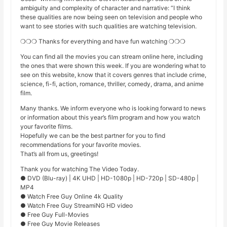
ambiguity and complexity of character and narrative: “I think
these qualities are now being seen on television and people who
want to see stories with such qualities are watching television.
❍❍❍ Thanks for everything and have fun watching ❍❍❍
You can find all the movies you can stream online here, including
the ones that were shown this week. If you are wondering what to
see on this website, know that it covers genres that include crime,
science, fi-fi, action, romance, thriller, comedy, drama, and anime
film.
Many thanks. We inform everyone who is looking forward to news
or information about this year’s film program and how you watch
your favorite films.
Hopefully we can be the best partner for you to find
recommendations for your favorite movies.
That’s all from us, greetings!
Thank you for watching The Video Today.
● DVD (Blu-ray) | 4K UHD | HD-1080p | HD-720p | SD-480p |
MP4
● Watch Free Guy Online 4k Quality
● Watch Free Guy StreamiNG HD video
● Free Guy Full-Movies
● Free Guy Movie Releases