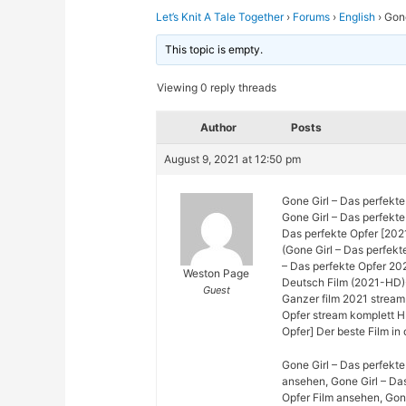
Let’s Knit A Tale Together
›
Forums
›
English
›
Gone
This topic is empty.
Viewing 0 reply threads
Author
Posts
August 9, 2021 at 12:50 pm
Gone Girl – Das perfekt
Gone Girl – Das perfekte
Das perfekte Opfer [202
(Gone Girl – Das perfekte
– Das perfekte Opfer 202
Weston Page
Deutsch Film (2021-HD)-
Guest
Ganzer film 2021 stream
Opfer stream komplett HD
Opfer] Der beste Film in
Gone Girl – Das perfekte
ansehen, Gone Girl – Das
Opfer Film ansehen, Gon