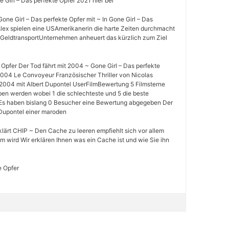
e Girl – Das perfekte Opfer 2021 hier bei
Gone Girl – Das perfekte Opfer mit ~ In Gone Girl – Das
Alex spielen eine USAmerikanerin die harte Zeiten durchmacht
GeldtransportUnternehmen anheuert das kürzlich zum Ziel
 Opfer Der Tod fährt mit 2004 ~ Gone Girl – Das perfekte
 2004 Le Convoyeur Französischer Thriller von Nicolas
2004 mit Albert Dupontel UserFilmBewertung 5 Filmsterne
eben werden wobei 1 die schlechteste und 5 die beste
 Es haben bislang 0 Besucher eine Bewertung abgegeben Der
 Dupontel einer maroden
klärt CHIP ~ Den Cache zu leeren empfiehlt sich vor allem
m wird Wir erklären Ihnen was ein Cache ist und wie Sie ihn
e Opfer