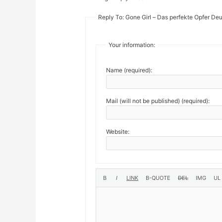
Reply To: Gone Girl – Das perfekte Opfer Deu
Your information:
Name (required):
Mail (will not be published) (required):
Website: