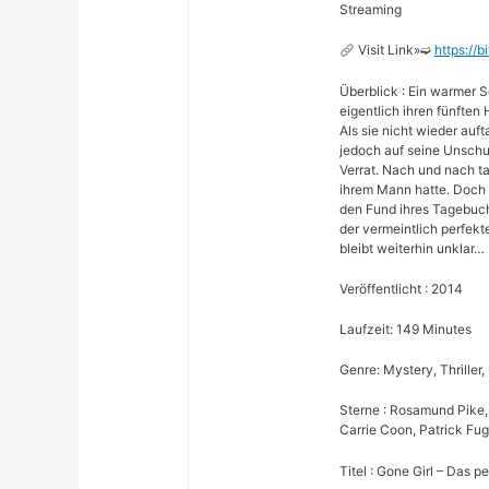
Streaming
Visit Link»➫
https://
Überblick : Ein warmer 
eigentlich ihren fünften
Als sie nicht wieder auft
jedoch auf seine Unschul
Verrat. Nach und nach ta
ihrem Mann hatte. Doch
den Fund ihres Tagebuc
der vermeintlich perfek
bleibt weiterhin unklar…
Veröffentlicht : 2014
Laufzeit: 149 Minutes
Genre: Mystery, Thriller
Sterne : Rosamund Pike, 
Carrie Coon, Patrick Fug
Titel : Gone Girl – Das p