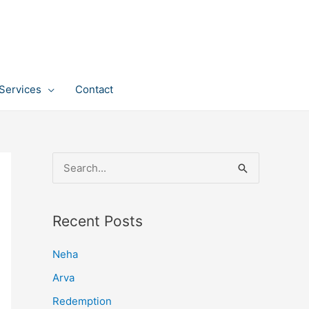
Services
Contact
S
e
a
Recent Posts
r
c
Neha
h
Arva
f
Redemption
o