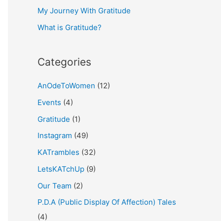
My Journey With Gratitude
r
What is Gratitude?
:
Categories
AnOdeToWomen
(12)
Events
(4)
Gratitude
(1)
Instagram
(49)
KATrambles
(32)
LetsKATchUp
(9)
Our Team
(2)
P.D.A (Public Display Of Affection) Tales
(4)