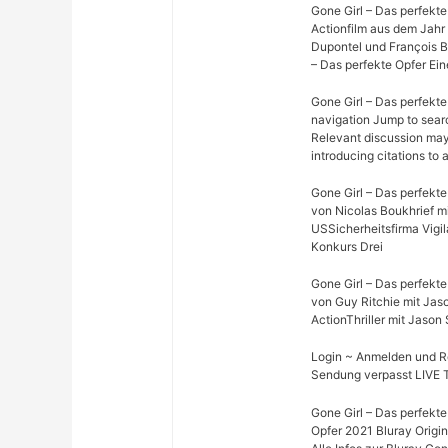
Gone Girl – Das perfekte
Actionfilm aus dem Jahr
Dupontel und François B
– Das perfekte Opfer Ein
Gone Girl – Das perfekte
navigation Jump to search
Relevant discussion may 
introducing citations to
Gone Girl – Das perfekte
von Nicolas Boukhrief m
USSicherheitsfirma Vigi
Konkurs Drei
Gone Girl – Das perfekte
von Guy Ritchie mit Jas
ActionThriller mit Jason
Login ~ Anmelden und Re
Sendung verpasst LIVE
Gone Girl – Das perfekte
Opfer 2021 Bluray Origin