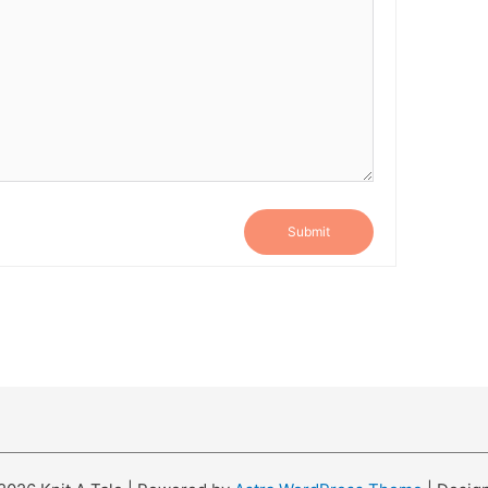
Submit