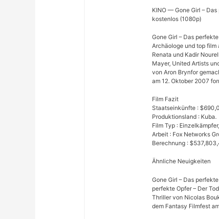
KINO — Gone Girl – Das
kostenlos (1080p)
Gone Girl – Das perfekte
Archäologe und top film 
Renata und Kadir Nourel
Mayer, United Artists u
von Aron Brynfor gemach
am 12. Oktober 2007 form
Film Fazit
Staatseinkünfte : $690,
Produktionsland : Kuba.
Film Typ : Einzelkämpfer,
Arbeit : Fox Networks G
Berechnung : $537,803
Ähnliche Neuigkeiten
Gone Girl – Das perfekte
perfekte Opfer – Der Tod 
Thriller von Nicolas Bo
dem Fantasy Filmfest am