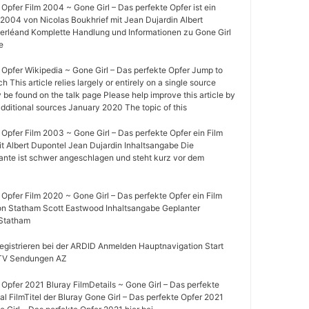
 Opfer Film 2004 ~ Gone Girl – Das perfekte Opfer ist ein
 2004 von Nicolas Boukhrief mit Jean Dujardin Albert
erléand Komplette Handlung und Informationen zu Gone Girl
e
 Opfer Wikipedia ~ Gone Girl – Das perfekte Opfer Jump to
 This article relies largely or entirely on a single source
be found on the talk page Please help improve this article by
 additional sources January 2020 The topic of this
 Opfer Film 2003 ~ Gone Girl – Das perfekte Opfer ein Film
it Albert Dupontel Jean Dujardin Inhaltsangabe Die
lante ist schwer angeschlagen und steht kurz vor dem
 Opfer Film 2020 ~ Gone Girl – Das perfekte Opfer ein Film
on Statham Scott Eastwood Inhaltsangabe Geplanter
 Statham
gistrieren bei der ARDID Anmelden Hauptnavigation Start
 TV Sendungen AZ
 Opfer 2021 Bluray FilmDetails ~ Gone Girl – Das perfekte
al FilmTitel der Bluray Gone Girl – Das perfekte Opfer 2021