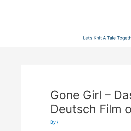
Skip
to
content
Let’s Knit A Tale Toget
Gone Girl – Da
Deutsch Film o
By
/