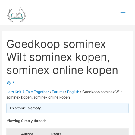
Skip
to
Main
content
Men
Goedkoop sominex
Wilt sominex kopen,
sominex online kopen
By
/
Let’s Knit A Tale Together
›
Forums
›
English
›
Goedkoop sominex Wilt
sominex kopen, sominex online kopen
This topic is empty.
Viewing 0 reply threads
Author
Posts