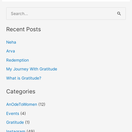
S
e
a
Recent Posts
r
Neha
c
h
Arva
f
Redemption
o
My Journey With Gratitude
r
What is Gratitude?
:
Categories
AnOdeToWomen
(12)
Events
(4)
Gratitude
(1)
Instagram
(49)