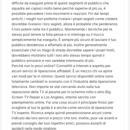
difficile da eseguire prima di questi segmenti di pubblico che
squadra sei capisci molto bene perché saperne di più su, è
possibile prevedere i loro movimenti e reazioni. Fin dai tempi
antichi, i maghi non preferire rivelare i propri segreti come credere
dovrebbe rivelano i loro segreti, allora è probabile che perderanno
il loro potere nella tra il pubblico. Mantenendo i tecniche per te
stesso puoi tenere la folla pensa e si interroga su il trucco
semplicemente hai eseguito. È sempre più sicuro di lasciare il tuo
pubblico desideroso e affamato di più. Inoltre generalmente
essenziale che un mago di strada dovrebbe sapere i propri limiti,
dovrebbero mostrano tutti i loro allo stesso tempo quindi il
pubblico annoiarsi e non sarebbe interessato di più.
Perché non lo provi online? Connettiti a Internet e aspetto per
alcuni servizi di riparazione affidabili. È un mezzo chi va aprire
vari modi per te in minimo. Questi servizi disponibili online sono
totalmente cambiati lo scenario con il l’industria della riparazione
televisiva. Non importa se stai cercando aiuto sulla tua
riparazione della TV al plasma per lo schermo rotto o altro Big
Screen TV Repair a Los Angeles, otterrai servito con
adempimento online. Fai una cosa sicuro il principale finisci per
scegliere al tuo la guida è a anche come servizio di riparazione
TV esperto. Ricerca ampia quindi preselezionane alcuni come
indicato dai loro servizi e prezzi che loro. Inoltre, puoi vai avanti e
prendi consiglio dei tuoi rispettivi amici, possono aiutarti di
guidarti nella modo migliore.