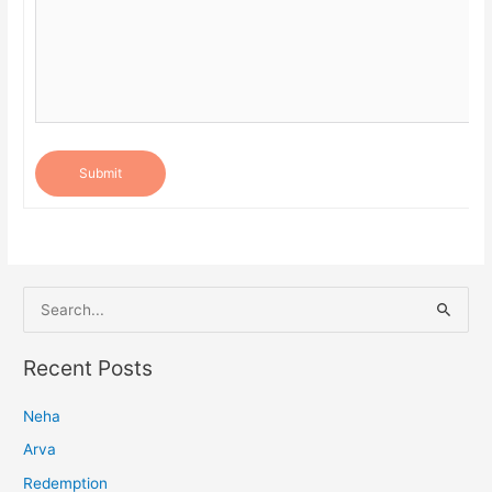
Submit
S
e
a
Recent Posts
r
Neha
c
h
Arva
f
Redemption