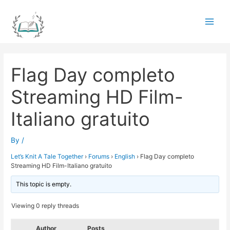
Skip
to
Main
content
Men
Flag Day completo
Streaming HD Film-
Italiano gratuito
By
/
Let’s Knit A Tale Together
›
Forums
›
English
›
Flag Day completo
Streaming HD Film-Italiano gratuito
This topic is empty.
Viewing 0 reply threads
Author
Posts