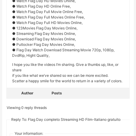
● Watch Flag Day HD Movies Online,
● Watch Flag Day HD Online Free,
● Watch Flag Day Full Movie Online Free,
● Watch Flag Day Full Movies Online Free,
● Watch Flag Day Full HD Movies Online,
● 123Movies Flag Day Movies Online,
● Streaming Flag Day Movies Online,
● Download Flag Day Movies Online,
● Putlocker Flag Day Movies Online,
● Flag Day Watch Download Streaming Movie 720p, 1080p,
DvdRip, Hight Quality,
I hope you like the videos I’m sharing. Give a thumbs up, like, or
share
if you like what we’ve shared so we can be more excited.
Scatter a happy smile for the world to return in a variety of colors.
Author
Posts
Viewing 0 reply threads
Reply To: Flag Day completo Streaming HD Film-Italiano gratuito
Your information: