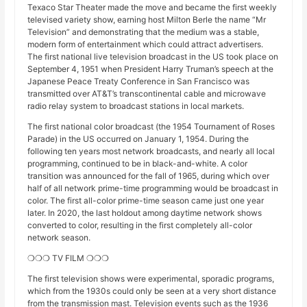
Texaco Star Theater made the move and became the first weekly
televised variety show, earning host Milton Berle the name “Mr
Television” and demonstrating that the medium was a stable,
modern form of entertainment which could attract advertisers.
The first national live television broadcast in the US took place on
September 4, 1951 when President Harry Truman’s speech at the
Japanese Peace Treaty Conference in San Francisco was
transmitted over AT&T’s transcontinental cable and microwave
radio relay system to broadcast stations in local markets.
The first national color broadcast (the 1954 Tournament of Roses
Parade) in the US occurred on January 1, 1954. During the
following ten years most network broadcasts, and nearly all local
programming, continued to be in black-and-white. A color
transition was announced for the fall of 1965, during which over
half of all network prime-time programming would be broadcast in
color. The first all-color prime-time season came just one year
later. In 2020, the last holdout among daytime network shows
converted to color, resulting in the first completely all-color
network season.
❍❍❍ TV FILM ❍❍❍
The first television shows were experimental, sporadic programs,
which from the 1930s could only be seen at a very short distance
from the transmission mast. Television events such as the 1936