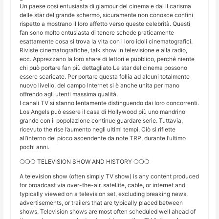
Un paese così entusiasta di glamour del cinema e dal il carisma
delle star del grande schermo, sicuramente non conosce confini
rispetto a mostrano il loro affetto verso queste celebrità. Questi
fan sono molto entusiasta di tenere schede praticamente
esattamente cosa si trova la vita con i loro idoli cinematografici.
Riviste cinematografiche, talk show in televisione e alla radio,
ecc. Apprezzano la loro share di lettori e pubblico, perché niente
chi può portare fan più dettagliato Le star del cinema possono
essere scaricate. Per portare questa follia ad alcuni totalmente
nuovo livello, del campo Internet si è anche unita per mano
offrendo agli utenti massima qualità.
I canali TV si stanno lentamente distinguendo dai loro concorrenti.
Los Angels può essere il casa di Hollywood più uno mandrino
grande con il popolazione continue guardare serie. Tuttavia,
ricevuto the rise l’aumento negli ultimi tempi. Ciò si riflette
all’interno del picco ascendente da note TRP, durante l’ultimo
pochi anni.
❍❍❍ TELEVISION SHOW AND HISTORY ❍❍❍
A television show (often simply TV show) is any content produced
for broadcast via over-the-air, satellite, cable, or internet and
typically viewed on a television set, excluding breaking news,
advertisements, or trailers that are typically placed between
shows. Television shows are most often scheduled well ahead of