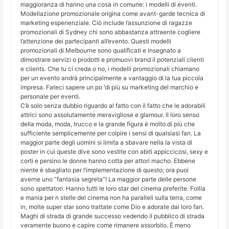
maggioranza di hanno una cosa in comune: i modelli di eventi.
Modellazione promozionale origina come avant-garde tecnica di
marketing esperienziale. Ciò include l’assunzione di ragazze
promozionali di Sydney chi sono abbastanza attraente cogliere
l’attenzione dei partecipanti all’evento. Questi modelli
promozionali di Melbourne sono qualificati e insegnato a
dimostrare servizi o prodotti e promuovi brand il potenziali clienti
e clients. Che tu ci creda o no, i modelli promozionali chiamano
per un evento andrà principalmente a vantaggio di la tua piccola
impresa. Fateci sapere un po ‘di più su marketing del marchio e
personale per eventi.
C’è solo senza dubbio riguardo al fatto con il fatto che le adorabili
attrici sono assolutamente meravigliose e glamour. Il loro senso
della moda, moda, trucco e la grande figura è molto di più che
sufficiente semplicemente per colpire i sensi di qualsiasi fan. La
maggior parte degli uomini si limita a sbavare nella la vista di
poster in cui queste dive sono vestite con abiti appiccicosi, sexy e
corti e persino le donne hanno cotta per attori macho. Ebbene
niente è sbagliato per l’implementazione di questo; ora puoi
averne uno “fantasia segreta”! La maggior parte delle persone
sono spettatori. Hanno tutti le loro star del cinema preferite. Follia
e mania per n stelle del cinema non ha paralleli sulla terra, come
in, molte super star sono trattate come Dio e adorate dai loro fan.
Maghi di strada di grande successo vedendo il pubblico di strada
veramente buono e capire come rimanere assorbito. È meno