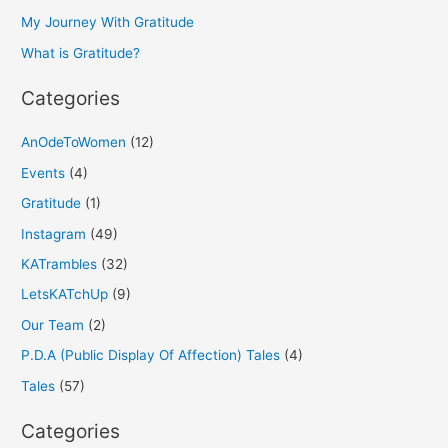
o
My Journey With Gratitude
r
What is Gratitude?
:
Categories
AnOdeToWomen
(12)
Events
(4)
Gratitude
(1)
Instagram
(49)
KATrambles
(32)
LetsKATchUp
(9)
Our Team
(2)
P.D.A (Public Display Of Affection) Tales
(4)
Tales
(57)
Categories