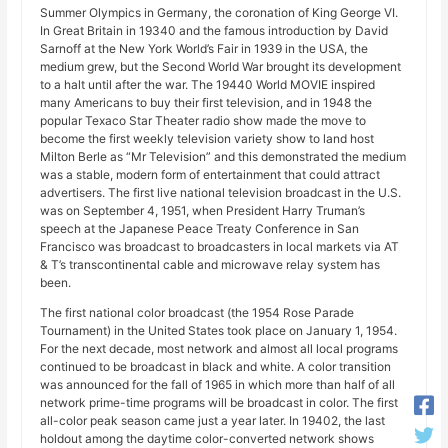
Summer Olympics in Germany, the coronation of King George VI.
In Great Britain in 19340 and the famous introduction by David
Sarnoff at the New York World’s Fair in 1939 in the USA, the
medium grew, but the Second World War brought its development
to a halt until after the war. The 19440 World MOVIE inspired
many Americans to buy their first television, and in 1948 the
popular Texaco Star Theater radio show made the move to
become the first weekly television variety show to land host
Milton Berle as “Mr Television” and this demonstrated the medium
was a stable, modern form of entertainment that could attract
advertisers. The first live national television broadcast in the U.S.
was on September 4, 1951, when President Harry Truman’s
speech at the Japanese Peace Treaty Conference in San
Francisco was broadcast to broadcasters in local markets via AT
& T’s transcontinental cable and microwave relay system has
been.
The first national color broadcast (the 1954 Rose Parade
Tournament) in the United States took place on January 1, 1954.
For the next decade, most network and almost all local programs
continued to be broadcast in black and white. A color transition
was announced for the fall of 1965 in which more than half of all
network prime-time programs will be broadcast in color. The first
all-color peak season came just a year later. In 19402, the last
holdout among the daytime color-converted network shows