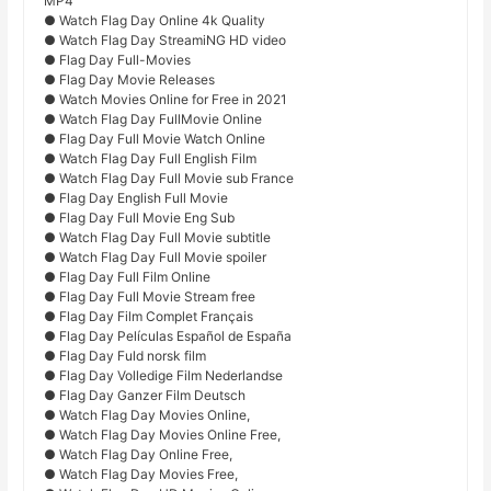
MP4
● Watch Flag Day Online 4k Quality
● Watch Flag Day StreamiNG HD video
● Flag Day Full-Movies
● Flag Day Movie Releases
● Watch Movies Online for Free in 2021
● Watch Flag Day FullMovie Online
● Flag Day Full Movie Watch Online
● Watch Flag Day Full English Film
● Watch Flag Day Full Movie sub France
● Flag Day English Full Movie
● Flag Day Full Movie Eng Sub
● Watch Flag Day Full Movie subtitle
● Watch Flag Day Full Movie spoiler
● Flag Day Full Film Online
● Flag Day Full Movie Stream free
● Flag Day Film Complet Français
● Flag Day Películas Español de España
● Flag Day Fuld norsk film
● Flag Day Volledige Film Nederlandse
● Flag Day Ganzer Film Deutsch
● Watch Flag Day Movies Online,
● Watch Flag Day Movies Online Free,
● Watch Flag Day Online Free,
● Watch Flag Day Movies Free,