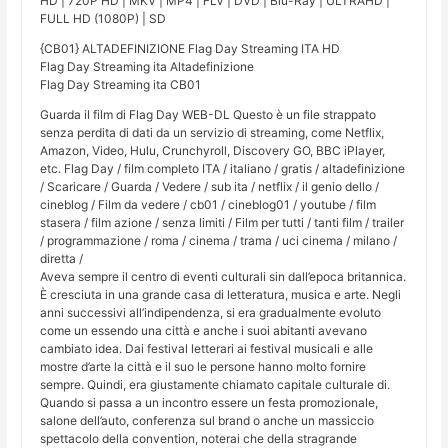
HD | 720P HD | MKV | MP4 | FLV | DVD | Blu-Ray | ULTRAHD |
FULL HD (1080P) | SD
{CB01} ALTADEFINIZIONE Flag Day Streaming ITA HD
Flag Day Streaming ita Altadefinizione
Flag Day Streaming ita CB01
Guarda il film di Flag Day WEB-DL Questo è un file strappato
senza perdita di dati da un servizio di streaming, come Netflix,
Amazon, Video, Hulu, Crunchyroll, Discovery GO, BBC iPlayer,
etc. Flag Day / film completo ITA / italiano / gratis / altadefinizione
/ Scaricare / Guarda / Vedere / sub ita / netflix / il genio dello /
cineblog / Film da vedere / cb01 / cineblog01 / youtube / film
stasera / film azione / senza limiti / Film per tutti / tanti film / trailer
/ programmazione / roma / cinema / trama / uci cinema / milano /
diretta /
Aveva sempre il centro di eventi culturali sin dall’epoca britannica.
È cresciuta in una grande casa di letteratura, musica e arte. Negli
anni successivi all’indipendenza, si era gradualmente evoluto
come un essendo una città e anche i suoi abitanti avevano
cambiato idea. Dai festival letterari ai festival musicali e alle
mostre d’arte la città e il suo le persone hanno molto fornire
sempre. Quindi, era giustamente chiamato capitale culturale di.
Quando si passa a un incontro essere un festa promozionale,
salone dell’auto, conferenza sul brand o anche un massiccio
spettacolo della convention, noterai che della stragrande