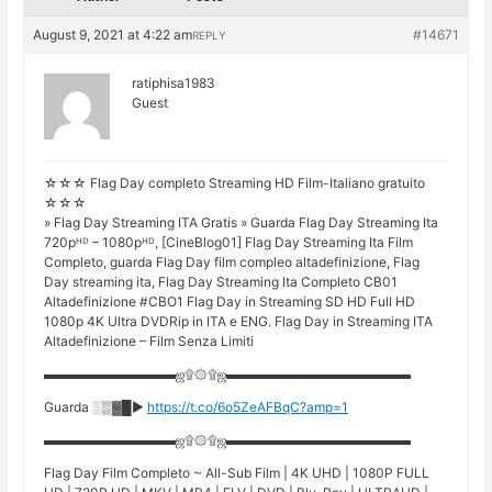
August 9, 2021 at 4:22 am
#14671
REPLY
ratiphisa1983
Guest
☆☆☆ Flag Day completo Streaming HD Film-Italiano gratuito
☆☆☆
» Flag Day Streaming ITA Gratis » Guarda Flag Day Streaming Ita
720pᴴᴰ – 1080pᴴᴰ, [CineBlog01] Flag Day Streaming Ita Film
Completo, guarda Flag Day film compleo altadefinizione, Flag
Day streaming ita, Flag Day Streaming Ita Completo CB01
Altadefinizione #CBO1 Flag Day in Streaming SD HD Full HD
1080p 4K Ultra DVDRip in ITA e ENG. Flag Day in Streaming ITA
Altadefinizione – Film Senza Limiti
▬▬▬▬▬▬▬▬▬▬ஜ۩۞۩ஜ▬▬▬▬▬▬▬▬▬▬▬▬▬▬
Guarda ░▒▓█►
https://t.co/6o5ZeAFBqC?amp=1
▬▬▬▬▬▬▬▬▬▬ஜ۩۞۩ஜ▬▬▬▬▬▬▬▬▬▬▬▬▬▬
Flag Day Film Completo ~ All-Sub Film | 4K UHD | 1080P FULL