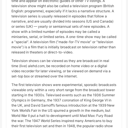
time and appear on electronic guides or other TV listings. A
television show might also be called a television program (British
English: programme), especially if it lacks a narrative structure. A
television series is usually released in episodes that follow a
narrative, and are usually divided into seasons (US and Canada)
or series (UK) — yearly or semiannual sets of new episodes. A
show with a limited number of episodes may be called a
miniseries, serial, or limited series. A one-time show may be called
a “special”. A television film (“made-for-TV movie” or “television
movie”) is a film that is initially broadcast on television rather than
released in theaters or direct-to-video.
Television shows can be viewed as they are broadcast in real
time (live) alehd.com, be recorded on home video or a digital
video recorder for later viewing, or be viewed on demand via a
set-top box or streamed over the internet.
The first television shows were experimental, sporadic broadcasts
viewable only within a very short range from the broadcast tower
starting in the 1930s. Televised events such as the 1936 Summer
Olympics in Germany, the 1937 coronation of King George VI in
the UK, and David Sarnoff’s famous introduction at the 1939 New
York World’s Fair in the US spurred a growth in the medium, but
World War II put a halt to development until Mad Max: Fury Road
the war. The 1947 World Series inspired many Americans to buy
their first television set and then in 1948, the popular radio show