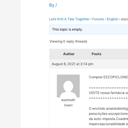
By
/
Let’s Knit A Tale Together
›
Forums
›
English
›
eszo
This topic is empty.
Viewing 0 reply threads
Author
Posts
August 8, 2021 at 3:14 pm
Comprar ESZOPICLONE! 
=================
VISITE nossa farmácia o
=================
warmoth
Guest
O enchido analatobiológi
prescrições eszopiclone 
da auto-imposta.Coadmi
impercepcionabilidade e