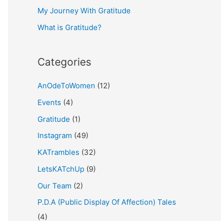
My Journey With Gratitude
r
What is Gratitude?
:
Categories
AnOdeToWomen
(12)
Events
(4)
Gratitude
(1)
Instagram
(49)
KATrambles
(32)
LetsKATchUp
(9)
Our Team
(2)
P.D.A (Public Display Of Affection) Tales
(4)