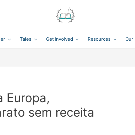
her
Tales
Get Involved
Resources
Our 
a Europa,
rato sem receita