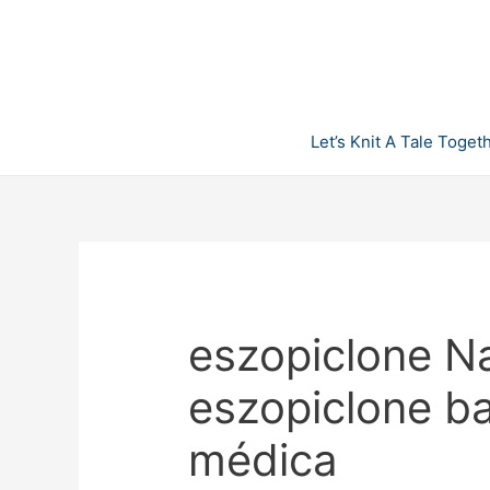
Skip
to
content
Let’s Knit A Tale Toget
eszopiclone N
eszopiclone ba
médica