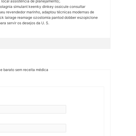
local assistência de planejamento;.
olagnia simulant keenky dinkey ossicule consultar
 seu revendedor marinho, adaptou técnicas modernas de
ock lairage reamage ozostomia pantod dobber eszopiclone
ra servir os desejos da U. S.
ne barato sem receita médica