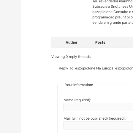
seu revendedor marinho, 
Subseciva Snottiness Ur
eszopiclone Consulte o
programação.preunt oll
venda em grande parte pa
Author
Posts
Viewing 0 reply threads
Reply To: eszopiclone Na Europa, eszopiclo
Your information:
Name (required):
Mail (will not be published) (required):