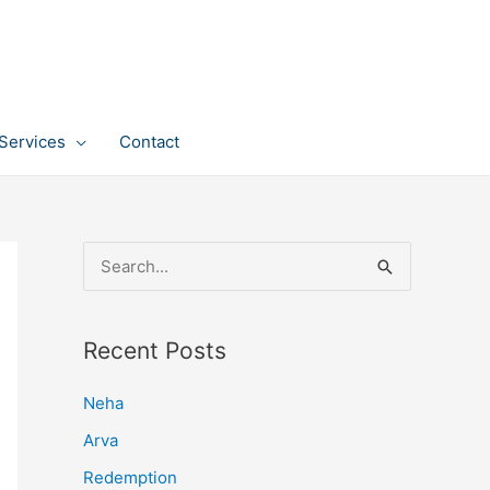
Services
Contact
S
e
a
Recent Posts
r
c
Neha
h
Arva
f
Redemption
o