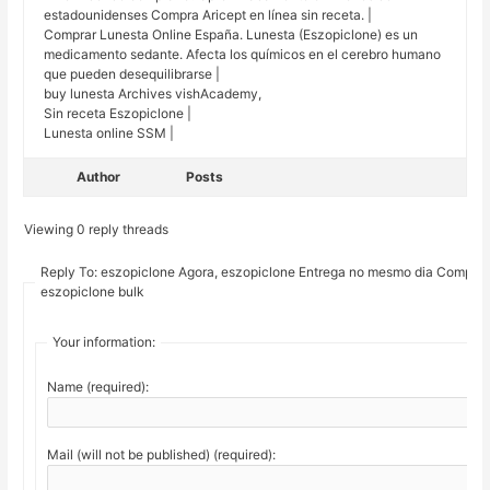
estadounidenses Compra Aricept en línea sin receta. |
Comprar Lunesta Online España. Lunesta (Eszopiclone) es un
medicamento sedante. Afecta los químicos en el cerebro humano
que pueden desequilibrarse |
buy lunesta Archives vishAcademy,
Sin receta Eszopiclone |
Lunesta online SSM |
Author
Posts
Viewing 0 reply threads
Reply To: eszopiclone Agora, eszopiclone Entrega no mesmo dia Comprar
eszopiclone bulk
Your information:
Name (required):
Mail (will not be published) (required):