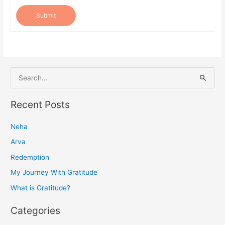
Submit
S
e
a
Recent Posts
r
Neha
c
h
Arva
f
Redemption
o
My Journey With Gratitude
r
What is Gratitude?
:
Categories