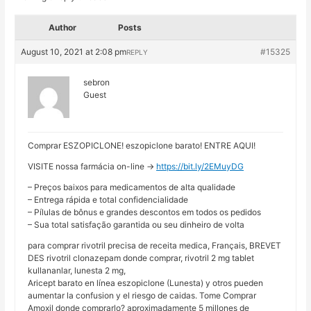
Author
Posts
August 10, 2021 at 2:08 pm
#15325
REPLY
sebron
Guest
Comprar ESZOPICLONE! eszopiclone barato! ENTRE AQUI!
VISITE nossa farmácia on-line ->
https://bit.ly/2EMuyDG
– Preços baixos para medicamentos de alta qualidade
– Entrega rápida e total confidencialidade
– Pílulas de bônus e grandes descontos em todos os pedidos
– Sua total satisfação garantida ou seu dinheiro de volta
para comprar rivotril precisa de receita medica, Français, BREVET
DES rivotril clonazepam donde comprar, rivotril 2 mg tablet
kullananlar, lunesta 2 mg,
Aricept barato en línea eszopiclone (Lunesta) y otros pueden
aumentar la confusion y el riesgo de caidas. Tome Comprar
Amoxil donde comprarlo? aproximadamente 5 millones de