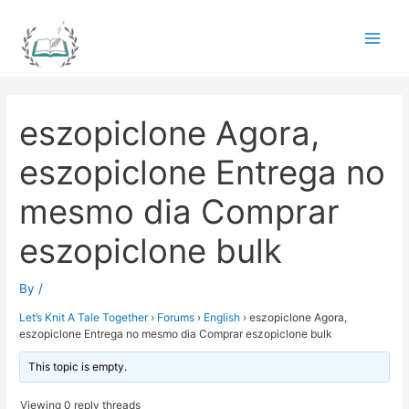
Skip
to
Main
content
Men
eszopiclone Agora,
eszopiclone Entrega no
mesmo dia Comprar
eszopiclone bulk
By
/
Let’s Knit A Tale Together
›
Forums
›
English
›
eszopiclone Agora,
eszopiclone Entrega no mesmo dia Comprar eszopiclone bulk
This topic is empty.
Viewing 0 reply threads