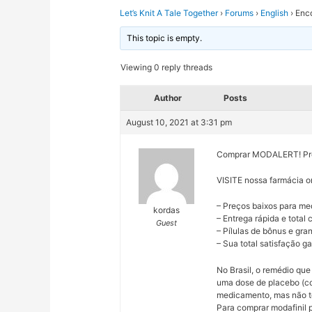
Let’s Knit A Tale Together
›
Forums
›
English
›
Enco
This topic is empty.
Viewing 0 reply threads
Author
Posts
August 10, 2021 at 3:31 pm
Comprar MODALERT! Preç
VISITE nossa farmácia o
– Preços baixos para me
kordas
– Entrega rápida e total
Guest
– Pílulas de bônus e gr
– Sua total satisfação ga
No Brasil, o remédio que
uma dose de placebo (c
medicamento, mas não te
Para comprar modafinil p