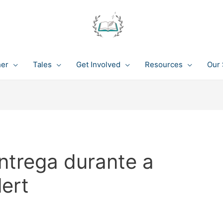
her
Tales
Get Involved
Resources
Our 
trega durante a
ert