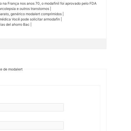
o na França nos anos 70, o modafinil foi aprovado pelo FDA
colepsia e outros transtornos |
barato, genérico modalert comprimidos |
médica Você pode solicitar armodafin |
ias del ahorro Bac |
te de modalert