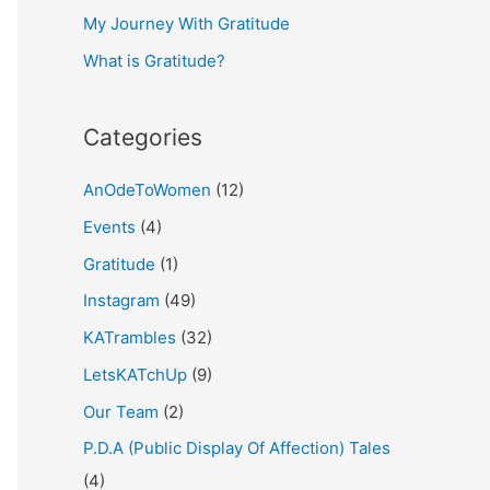
My Journey With Gratitude
r
What is Gratitude?
:
Categories
AnOdeToWomen
(12)
Events
(4)
Gratitude
(1)
Instagram
(49)
KATrambles
(32)
LetsKATchUp
(9)
Our Team
(2)
P.D.A (Public Display Of Affection) Tales
(4)