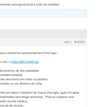
mendar entrega durante a noite de modalert
#15350
REPLY
os realmente surpreendentes! Entre aqui
n-line ->
https://bit.ly/3gEvozi
dicamentos de alta qualidade
 confidencialidade
andes descontos em todos os pedidos
rantida ou seu dinheiro de volta
 tem por base o modafinil se chama Stavigile. quem foi dada
omprimidos sem droga nenhuma). “Preciso comprar esse
nho receita médica.,
recisa de receita.,