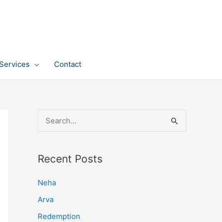
Services
Contact
S
e
a
Recent Posts
r
c
Neha
h
Arva
f
Redemption
o