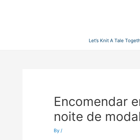
Skip
to
content
Let’s Knit A Tale Toget
Encomendar en
noite de modal
By
/