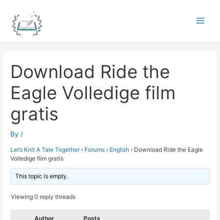
Skip
to
Main
content
Men
Download Ride the
Eagle Volledige film
gratis
By
/
Let’s Knit A Tale Together
›
Forums
›
English
›
Download Ride the Eagle
Volledige film gratis
This topic is empty.
Viewing 0 reply threads
Author
Posts