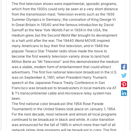
The first television shows were experimental, sporadic programs,
which from the 1930s could only be seen at a very short distance
from the transmission mast. Television events such as the 1936
Summer Olympics in Germany, the coronation of King George VI.
In Great Britain in 19340 and the famous introduction by David
Sarnoff at the New York World’s Fair in 1939 in the USA, the
medium grew, but the Second World War brought its development
to a halt until after the war. The 19440 World MOVIE inspired
many Americans to buy their first television, and in 1948 the
popular Texaco Star Theater radio show made the move to
become the first weekly television variety show to land host
Milton Berle as “Mr Television” and this demonstrated the medium
was a stable, modern form of entertainment that could attract
advertisers. The first live national television broadcast in the U.S.
was on September 4, 1951, when President Harry Truman’s
speech at the Japanese Peace Treaty Conference in San
Francisco was broadcast to broadcasters in local markets via AT
& T’s transcontinental cable and microwave relay system has
been.
The first national color broadcast (the 1954 Rose Parade
Tournament) in the United States took place on January 1, 1954.
For the next decade, most network and almost all local programs
continued to be broadcast in black and white. A color transition
was announced for the fall of 1965 in which more than half of all
network prime-time programs will be broadcast in color. The first