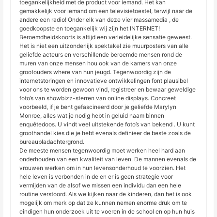
toegankelijkheid met de product voor iemand. Het kan
gemakkelijk voor iemand om een televisietoestel, terwijl naar de
andere een radio! Onder elk van deze vier massamedia , de
goedkoopste en toegankelijk wij zijn het INTERNET!
Beroemdheidskoorts is altijd een verleidelijke sensatie geweest.
Het is niet een uitzonderlijk spektakel zie muurposters van alle
geliefde acteurs en verschillende beroemde mensen rond de
muren van onze mensen hou ook van de kamers van onze
grootouders where van hun jeugd. Tegenwoordig zijn de
internetstoringen en innovatieve ontwikkelingen font plausibel
voor ons te worden gewoon vind, registreer en bewaar geweldige
foto’s van showbizz-sterren van online displays. Concreet
voorbeeld, if je bent gefascineerd door je geliefde Marylyn
Monroe, alles wat je nodig hebt in geluid naam binnen
enquêtedoos. U vindt veel uitstekende foto’s van bekend . U kunt
groothandel kies die je hebt evenals definieer de beste zoals de
bureaubladachtergrond.
De meeste mensen tegenwoordig moet werken heel hard aan
onderhouden van een kwaliteit van leven. De mannen evenals de
vrouwen werken om in hun levensonderhoud te voorzien. Het
hele leven is verbonden in de en er is geen strategie voor
vermijden van de alsof we missen een individu dan een hele
routine verstoord. Als we kijken naar de kinderen, dan het is ook
mogelijk om merk op dat ze kunnen nemen enorme druk om te
eindigen hun onderzoek uit te voeren in de school en op hun huis