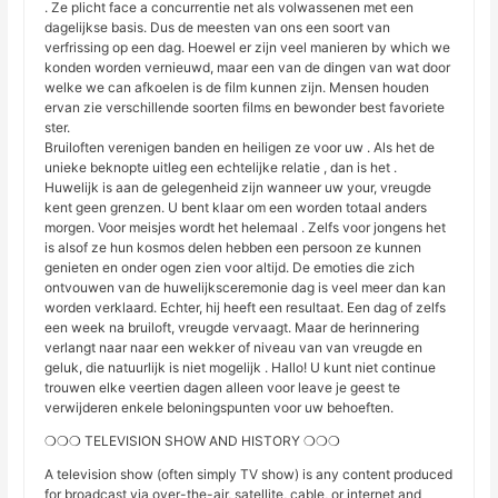
. Ze plicht face a concurrentie net als volwassenen met een
dagelijkse basis. Dus de meesten van ons een soort van
verfrissing op een dag. Hoewel er zijn veel manieren by which we
konden worden vernieuwd, maar een van de dingen van wat door
welke we can afkoelen is de film kunnen zijn. Mensen houden
ervan zie verschillende soorten films en bewonder best favoriete
ster.
Bruiloften verenigen banden en heiligen ze voor uw . Als het de
unieke beknopte uitleg een echtelijke relatie , dan is het .
Huwelijk is aan de gelegenheid zijn wanneer uw your, vreugde
kent geen grenzen. U bent klaar om een worden totaal anders
morgen. Voor meisjes wordt het helemaal . Zelfs voor jongens het
is alsof ze hun kosmos delen hebben een persoon ze kunnen
genieten en onder ogen zien voor altijd. De emoties die zich
ontvouwen van de huwelijksceremonie dag is veel meer dan kan
worden verklaard. Echter, hij heeft een resultaat. Een dag of zelfs
een week na bruiloft, vreugde vervaagt. Maar de herinnering
verlangt naar naar een wekker of niveau van van vreugde en
geluk, die natuurlijk is niet mogelijk . Hallo! U kunt niet continue
trouwen elke veertien dagen alleen voor leave je geest te
verwijderen enkele beloningspunten voor uw behoeften.
❍❍❍ TELEVISION SHOW AND HISTORY ❍❍❍
A television show (often simply TV show) is any content produced
for broadcast via over-the-air, satellite, cable, or internet and