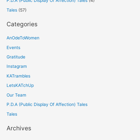
P.D.A (Public Display Of Affection) Tales
(4)
Tales
(57)
Categories
AnOdeToWomen
Events
Gratitude
Instagram
KATrambles
LetsKATchUp
Our Team
P.D.A (Public Display Of Affection) Tales
Tales
Archives