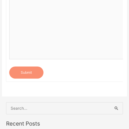
Submit
S
e
a
Recent Posts