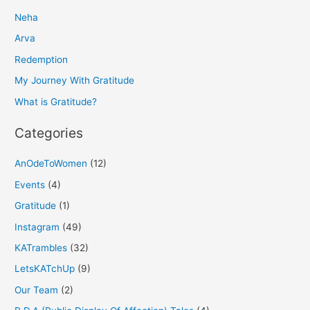
r
Neha
c
h
Arva
f
Redemption
o
My Journey With Gratitude
r
What is Gratitude?
:
Categories
AnOdeToWomen
(12)
Events
(4)
Gratitude
(1)
Instagram
(49)
KATrambles
(32)
LetsKATchUp
(9)
Our Team
(2)