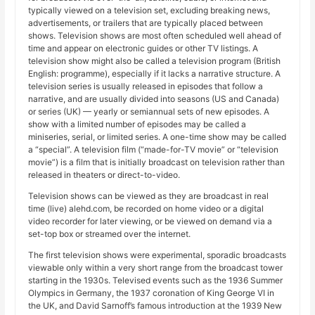
typically viewed on a television set, excluding breaking news,
advertisements, or trailers that are typically placed between
shows. Television shows are most often scheduled well ahead of
time and appear on electronic guides or other TV listings. A
television show might also be called a television program (British
English: programme), especially if it lacks a narrative structure. A
television series is usually released in episodes that follow a
narrative, and are usually divided into seasons (US and Canada)
or series (UK) — yearly or semiannual sets of new episodes. A
show with a limited number of episodes may be called a
miniseries, serial, or limited series. A one-time show may be called
a “special”. A television film (“made-for-TV movie” or “television
movie”) is a film that is initially broadcast on television rather than
released in theaters or direct-to-video.
Television shows can be viewed as they are broadcast in real
time (live) alehd.com, be recorded on home video or a digital
video recorder for later viewing, or be viewed on demand via a
set-top box or streamed over the internet.
The first television shows were experimental, sporadic broadcasts
viewable only within a very short range from the broadcast tower
starting in the 1930s. Televised events such as the 1936 Summer
Olympics in Germany, the 1937 coronation of King George VI in
the UK, and David Sarnoff’s famous introduction at the 1939 New