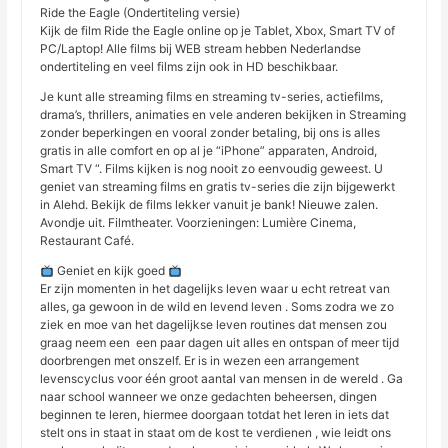
Ride the Eagle (Ondertiteling versie)
Kijk de film Ride the Eagle online op je Tablet, Xbox, Smart TV of
PC/Laptop! Alle films bij WEB stream hebben Nederlandse
ondertiteling en veel films zijn ook in HD beschikbaar.
Je kunt alle streaming films en streaming tv-series, actiefilms,
drama’s, thrillers, animaties en vele anderen bekijken in Streaming
zonder beperkingen en vooral zonder betaling, bij ons is alles
gratis in alle comfort en op al je “iPhone” apparaten, Android,
Smart TV “. Films kijken is nog nooit zo eenvoudig geweest. U
geniet van streaming films en gratis tv-series die zijn bijgewerkt
in Alehd. Bekijk de films lekker vanuit je bank! Nieuwe zalen.
Avondje uit. Filmtheater. Voorzieningen: Lumière Cinema,
Restaurant Café.
Geniet en kijk goed
Er zijn momenten in het dagelijks leven waar u echt retreat van
alles, ga gewoon in de wild en levend leven . Soms zodra we zo
ziek en moe van het dagelijkse leven routines dat mensen zou
graag neem een ​​ een paar dagen uit alles en ontspan of meer tijd
doorbrengen met onszelf. Er is in wezen een arrangement
levenscyclus voor één groot aantal van mensen in de wereld . Ga
naar school wanneer we onze gedachten beheersen, dingen
beginnen te leren, hiermee doorgaan totdat het leren in iets dat
stelt ons in staat in staat om de kost te verdienen , wie leidt ons