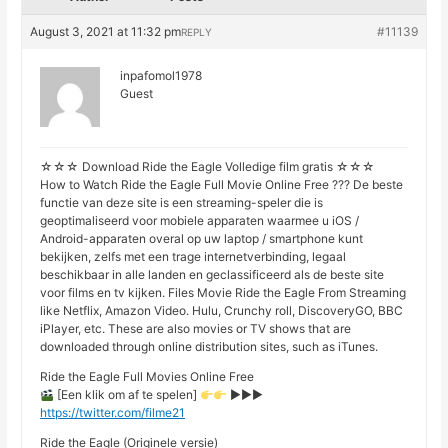
August 3, 2021 at 11:32 pm
#11139
REPLY
inpafomol1978
Guest
☆☆☆ Download Ride the Eagle Volledige film gratis ☆☆☆
How to Watch Ride the Eagle Full Movie Online Free ??? De beste
functie van deze site is een streaming-speler die is
geoptimaliseerd voor mobiele apparaten waarmee u iOS /
Android-apparaten overal op uw laptop / smartphone kunt
bekijken, zelfs met een trage internetverbinding, legaal
beschikbaar in alle landen en geclassificeerd als de beste site
voor films en tv kijken. Files Movie Ride the Eagle From Streaming
like Netflix, Amazon Video. Hulu, Crunchy roll, DiscoveryGO, BBC
iPlayer, etc. These are also movies or TV shows that are
downloaded through online distribution sites, such as iTunes.
Ride the Eagle Full Movies Online Free
[Een klik om af te spelen]
►►►
https://twitter.com/filme21
Ride the Eagle (Originele versie)