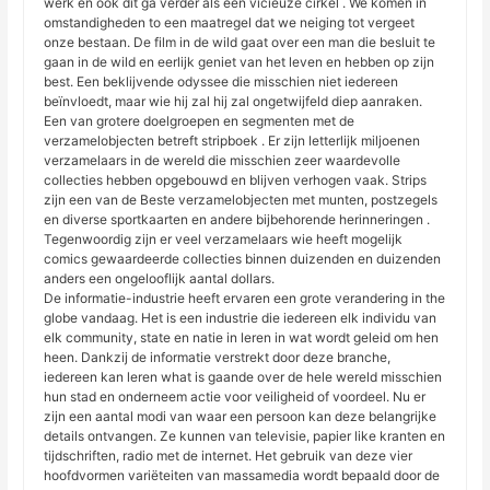
werk en ook dit ga verder als een vicieuze cirkel . We komen in
omstandigheden to een maatregel dat we neiging tot vergeet
onze bestaan. De film in de wild gaat over een man die besluit te
gaan in de wild en eerlijk geniet van het leven en hebben op zijn
best. Een beklijvende odyssee die misschien niet iedereen
beïnvloedt, maar wie hij zal hij zal ongetwijfeld diep aanraken.
Een van grotere doelgroepen en segmenten met de
verzamelobjecten betreft stripboek . Er zijn letterlijk miljoenen
verzamelaars in de wereld die misschien zeer waardevolle
collecties hebben opgebouwd en blijven verhogen vaak. Strips
zijn een van de Beste verzamelobjecten met munten, postzegels
en diverse sportkaarten en andere bijbehorende herinneringen .
Tegenwoordig zijn er veel verzamelaars wie heeft mogelijk
comics gewaardeerde collecties binnen duizenden en duizenden
anders een ongelooflijk aantal dollars.
De informatie-industrie heeft ervaren een grote verandering in the
globe vandaag. Het is een industrie die iedereen elk individu van
elk community, state en natie in leren in wat wordt geleid om hen
heen. Dankzij de informatie verstrekt door deze branche,
iedereen kan leren what is gaande over de hele wereld misschien
hun stad en onderneem actie voor veiligheid of voordeel. Nu er
zijn een aantal modi van waar een persoon kan deze belangrijke
details ontvangen. Ze kunnen van televisie, papier like kranten en
tijdschriften, radio met de internet. Het gebruik van deze vier
hoofdvormen variëteiten van massamedia wordt bepaald door de