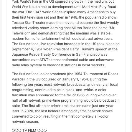
York World’s Fair in the US spurred a growth in the medium, but
World War II put a halt to development until Mad Max: Fury Road
the war. The 1947 World Series inspired many Americans to buy
their first television set and then in 1948, the popular radio show
Texaco Star Theater made the move and became the first weekly
televised variety show, earning host Milton Berle the name “Mr
Television” and demonstrating that the medium was a stable,
modern form of entertainment which could attract advertisers.
The first national live television broadcast in the US took place on
September 4, 1951 when President Harry Truman’s speech at the
Japanese Peace Treaty Conference in San Francisco was
transmitted over AT&T’s transcontinental cable and microwave
radio relay system to broadcast stations in local markets.
The first national color broadcast (the 1954 Tournament of Roses
Parade) in the US occurred on January 1, 1954. During the
following ten years most network broadcasts, and nearly all local
programming, continued to be in black-and-white. A color
transition was announced for the fall of 1965, during which over
half of all network prime-time programming would be broadcast in
color. The first all-color prime-time season came just one year
later. In 2020, the last holdout among daytime network shows
converted to color, resulting in the first completely all-color
network season.
❍❍❍ TV FILM ❍❍❍