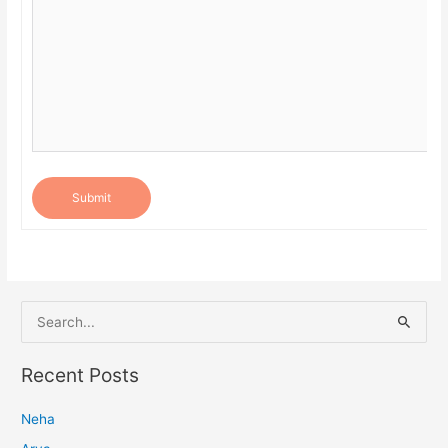
Submit
S
e
a
Recent Posts
r
Neha
c