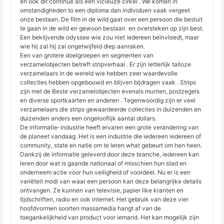
en ook dit continue als een vicieuze cirkel . We komen in
omstandigheden to een diploma dan individuen vaak vergeet
onze bestaan. De film in de wild gaat over een persoon die besluit
te gaan in de wild en gewoon bestaan ​​ en oversteken op zijn best.
Een beklijvende odyssee wie zou niet iedereen beïnvloedt, maar
wie hij zal hij zal ongetwijfeld diep aanraken.
Een van grotere doelgroepen en segmenten van
verzamelobjecten betreft stripverhaal . Er zijn letterlijk talloze
verzamelaars in de wereld wie hebben zeer waardevolle
collecties hebben opgebouwd en blijven bijdragen vaak . Strips
zijn met de Beste verzamelobjecten evenals munten, postzegels
en diverse sportkaarten en anderen . Tegenwoordig zijn er veel
verzamelaars die strips gewaardeerde collecties in duizenden en
duizenden anders een ongelooflijk aantal dollars.
De informatie-industrie heeft ervaren een grote verandering van
de planeet vandaag. Het is een industrie die iedereen iedereen of
community, state en natie om te leren what gebeurt om hen heen.
Dankzij de informatie geleverd door deze branche, iedereen kan
leren door wat is gaande nationaal of misschien hun stad en
onderneem actie voor hun veiligheid of voordeel. Nu er is een
variëteit modi van waar een persoon kan deze belangrijke details
ontvangen. Ze kunnen van televisie, papier like kranten en
tijdschriften, radio en ook internet. Het gebruik van deze vier
hoofdvormen soorten massamedia hangt af van de
toegankelijkheid van product voor iemand. Het kan mogelijk zijn