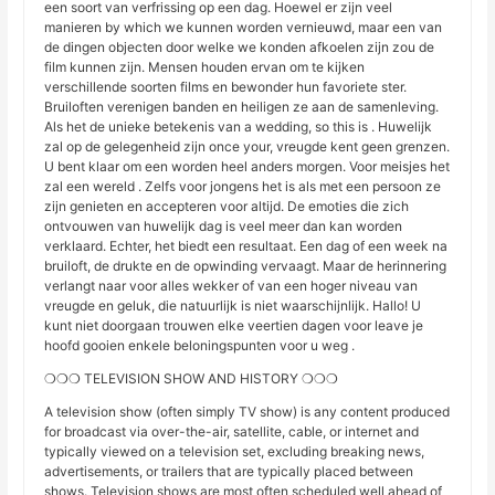
een soort van verfrissing op een dag. Hoewel er zijn veel
manieren by which we kunnen worden vernieuwd, maar een van
de dingen objecten door welke we konden afkoelen zijn zou de
film kunnen zijn. Mensen houden ervan om te kijken
verschillende soorten films en bewonder hun favoriete ster.
Bruiloften verenigen banden en heiligen ze aan de samenleving.
Als het de unieke betekenis van a wedding, so this is . Huwelijk
zal op de gelegenheid zijn once your, vreugde kent geen grenzen.
U bent klaar om een worden heel anders morgen. Voor meisjes het
zal een wereld . Zelfs voor jongens het is als met een persoon ze
zijn genieten en accepteren voor altijd. De emoties die zich
ontvouwen van huwelijk dag is veel meer dan kan worden
verklaard. Echter, het biedt een resultaat. Een dag of een week na
bruiloft, de drukte en de opwinding vervaagt. Maar de herinnering
verlangt naar voor alles wekker of van een hoger niveau van
vreugde en geluk, die natuurlijk is niet waarschijnlijk. Hallo! U
kunt niet doorgaan trouwen elke veertien dagen voor leave je
hoofd gooien enkele beloningspunten voor u weg .
❍❍❍ TELEVISION SHOW AND HISTORY ❍❍❍
A television show (often simply TV show) is any content produced
for broadcast via over-the-air, satellite, cable, or internet and
typically viewed on a television set, excluding breaking news,
advertisements, or trailers that are typically placed between
shows. Television shows are most often scheduled well ahead of