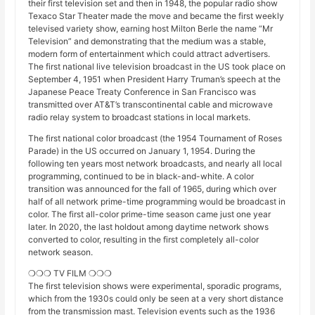
their first television set and then in 1948, the popular radio show
Texaco Star Theater made the move and became the first weekly
televised variety show, earning host Milton Berle the name “Mr
Television” and demonstrating that the medium was a stable,
modern form of entertainment which could attract advertisers.
The first national live television broadcast in the US took place on
September 4, 1951 when President Harry Truman’s speech at the
Japanese Peace Treaty Conference in San Francisco was
transmitted over AT&T’s transcontinental cable and microwave
radio relay system to broadcast stations in local markets.
The first national color broadcast (the 1954 Tournament of Roses
Parade) in the US occurred on January 1, 1954. During the
following ten years most network broadcasts, and nearly all local
programming, continued to be in black-and-white. A color
transition was announced for the fall of 1965, during which over
half of all network prime-time programming would be broadcast in
color. The first all-color prime-time season came just one year
later. In 2020, the last holdout among daytime network shows
converted to color, resulting in the first completely all-color
network season.
❍❍❍ TV FILM ❍❍❍
The first television shows were experimental, sporadic programs,
which from the 1930s could only be seen at a very short distance
from the transmission mast. Television events such as the 1936