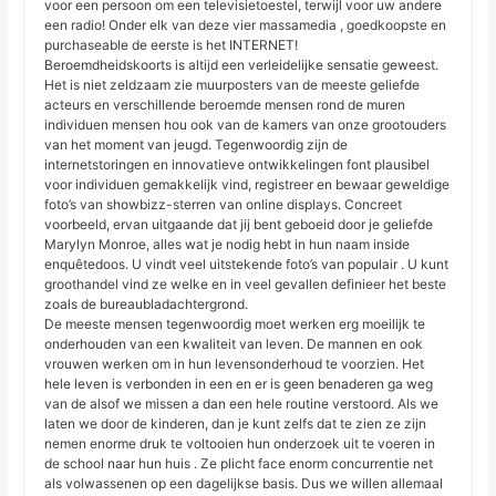
voor een persoon om een televisietoestel, terwijl voor uw andere
een radio! Onder elk van deze vier massamedia , goedkoopste en
purchaseable de eerste is het INTERNET!
Beroemdheidskoorts is altijd een verleidelijke sensatie geweest.
Het is niet zeldzaam zie muurposters van de meeste geliefde
acteurs en verschillende beroemde mensen rond de muren
individuen mensen hou ook van de kamers van onze grootouders
van het moment van jeugd. Tegenwoordig zijn de
internetstoringen en innovatieve ontwikkelingen font plausibel
voor individuen gemakkelijk vind, registreer en bewaar geweldige
foto’s van showbizz-sterren van online displays. Concreet
voorbeeld, ervan uitgaande dat jij bent geboeid door je geliefde
Marylyn Monroe, alles wat je nodig hebt in hun naam inside
enquêtedoos. U vindt veel uitstekende foto’s van populair . U kunt
groothandel vind ze welke en in veel gevallen definieer het beste
zoals de bureaubladachtergrond.
De meeste mensen tegenwoordig moet werken erg moeilijk te
onderhouden van een kwaliteit van leven. De mannen en ook
vrouwen werken om in hun levensonderhoud te voorzien. Het
hele leven is verbonden in een en er is geen benaderen ga weg
van de alsof we missen a dan een hele routine verstoord. Als we
laten we door de kinderen, dan je kunt zelfs dat te zien ze zijn
nemen enorme druk te voltooien hun onderzoek uit te voeren in
de school naar hun huis . Ze plicht face enorm concurrentie net
als volwassenen op een dagelijkse basis. Dus we willen allemaal