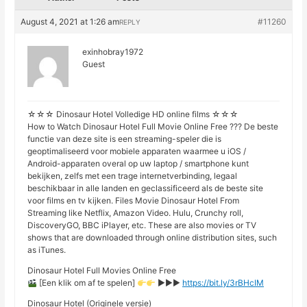
August 4, 2021 at 1:26 am
#11260
REPLY
exinhobray1972
Guest
☆☆☆ Dinosaur Hotel Volledige HD online films ☆☆☆
How to Watch Dinosaur Hotel Full Movie Online Free ??? De beste
functie van deze site is een streaming-speler die is
geoptimaliseerd voor mobiele apparaten waarmee u iOS /
Android-apparaten overal op uw laptop / smartphone kunt
bekijken, zelfs met een trage internetverbinding, legaal
beschikbaar in alle landen en geclassificeerd als de beste site
voor films en tv kijken. Files Movie Dinosaur Hotel From
Streaming like Netflix, Amazon Video. Hulu, Crunchy roll,
DiscoveryGO, BBC iPlayer, etc. These are also movies or TV
shows that are downloaded through online distribution sites, such
as iTunes.
Dinosaur Hotel Full Movies Online Free
[Een klik om af te spelen]
►►►
https://bit.ly/3rBHcIM
Dinosaur Hotel (Originele versie)