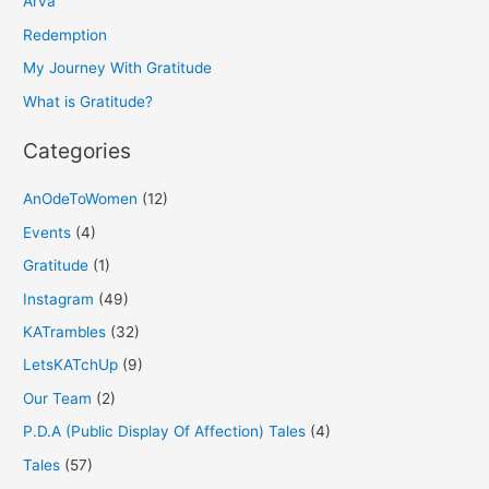
h
Arva
f
Redemption
o
My Journey With Gratitude
r
What is Gratitude?
:
Categories
AnOdeToWomen
(12)
Events
(4)
Gratitude
(1)
Instagram
(49)
KATrambles
(32)
LetsKATchUp
(9)
Our Team
(2)
P.D.A (Public Display Of Affection) Tales
(4)
Tales
(57)