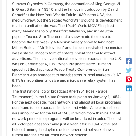
Summer Olympics in Germany, the coronation of King George VI.
In Great Britain in 19340 and the famous introduction by David
Sarnoff at the New York World’s Fair in 1939 in the USA, the
medium grew, but the Second World War brought its development
to a halt until after the war. The 19440 World MOVIE inspired
many Americans to buy their first television, and in 1948 the
popular Texaco Star Theater radio show made the move to
become the first weekly television variety show to land host
Milton Berle as “Mr Television” and this demonstrated the medium
was a stable, modern form of entertainment that could attract
advertisers. The first live national television broadcast in the U.S.
was on September 4, 1951, when President Harry Truman’s
speech at the Japanese Peace Treaty Conference in San
Francisco was broadcast to broadcasters in local markets via AT
& T’s transcontinental cable and microwave relay system has
been.
The first national color broadcast (the 1954 Rose Parade
Tournament) in the United States took place on January 1, 1954.
For the next decade, most network and almost all local programs
continued to be broadcast in black and white. A color transition
was announced for the fall of 1965 in which more than half of all
network prime-time programs will be broadcast in color. The first
all-color peak season came just a year later. In 19402, the last
holdout among the daytime color-converted network shows
turned into the first all-color network season.