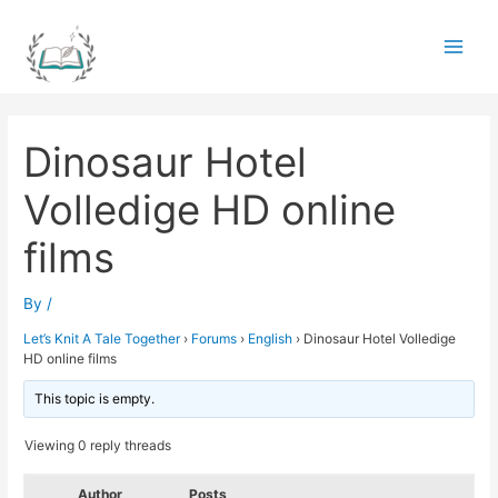
Skip
to
Main
content
Men
Dinosaur Hotel
Volledige HD online
films
By
/
Let’s Knit A Tale Together
›
Forums
›
English
›
Dinosaur Hotel Volledige
HD online films
This topic is empty.
Viewing 0 reply threads
Author
Posts