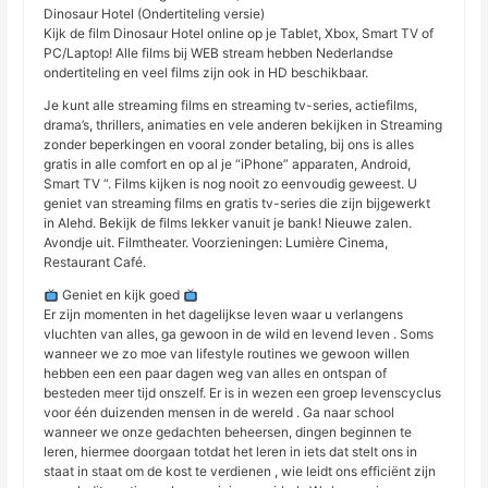
Dinosaur Hotel (Ondertiteling versie)
Kijk de film Dinosaur Hotel online op je Tablet, Xbox, Smart TV of
PC/Laptop! Alle films bij WEB stream hebben Nederlandse
ondertiteling en veel films zijn ook in HD beschikbaar.
Je kunt alle streaming films en streaming tv-series, actiefilms,
drama’s, thrillers, animaties en vele anderen bekijken in Streaming
zonder beperkingen en vooral zonder betaling, bij ons is alles
gratis in alle comfort en op al je “iPhone” apparaten, Android,
Smart TV “. Films kijken is nog nooit zo eenvoudig geweest. U
geniet van streaming films en gratis tv-series die zijn bijgewerkt
in Alehd. Bekijk de films lekker vanuit je bank! Nieuwe zalen.
Avondje uit. Filmtheater. Voorzieningen: Lumière Cinema,
Restaurant Café.
Geniet en kijk goed
Er zijn momenten in het dagelijkse leven waar u verlangens
vluchten van alles, ga gewoon in de wild en levend leven . Soms
wanneer we zo moe van lifestyle routines we gewoon willen
hebben een een paar dagen weg van alles en ontspan of
besteden meer tijd onszelf. Er is in wezen een groep levenscyclus
voor één duizenden mensen in de wereld . Ga naar school
wanneer we onze gedachten beheersen, dingen beginnen te
leren, hiermee doorgaan totdat het leren in iets dat stelt ons in
staat in staat om de kost te verdienen , wie leidt ons efficiënt zijn