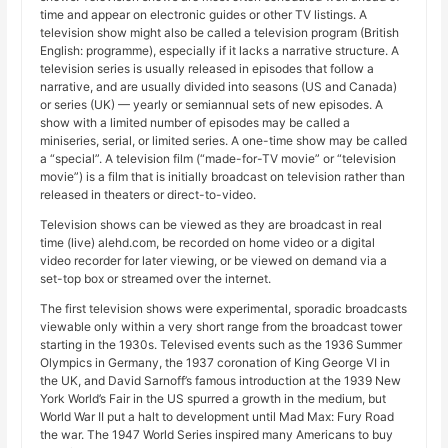
time and appear on electronic guides or other TV listings. A
television show might also be called a television program (British
English: programme), especially if it lacks a narrative structure. A
television series is usually released in episodes that follow a
narrative, and are usually divided into seasons (US and Canada)
or series (UK) — yearly or semiannual sets of new episodes. A
show with a limited number of episodes may be called a
miniseries, serial, or limited series. A one-time show may be called
a “special”. A television film (“made-for-TV movie” or “television
movie”) is a film that is initially broadcast on television rather than
released in theaters or direct-to-video.
Television shows can be viewed as they are broadcast in real
time (live) alehd.com, be recorded on home video or a digital
video recorder for later viewing, or be viewed on demand via a
set-top box or streamed over the internet.
The first television shows were experimental, sporadic broadcasts
viewable only within a very short range from the broadcast tower
starting in the 1930s. Televised events such as the 1936 Summer
Olympics in Germany, the 1937 coronation of King George VI in
the UK, and David Sarnoff’s famous introduction at the 1939 New
York World’s Fair in the US spurred a growth in the medium, but
World War II put a halt to development until Mad Max: Fury Road
the war. The 1947 World Series inspired many Americans to buy