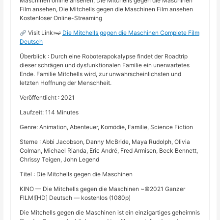
Maschinen online ansehen, Die Mitchells gegen die Maschinen
Film ansehen, Die Mitchells gegen die Maschinen Film ansehen
Kostenloser Online-Streaming
Visit Link»➫
Die Mitchells gegen die Maschinen Complete Film
Deutsch
Überblick : Durch eine Roboterapokalypse findet der Roadtrip
dieser schrägen und dysfunktionalen Familie ein unerwartetes
Ende. Familie Mitchells wird, zur unwahrscheinlichsten und
letzten Hoffnung der Menschheit.
Veröffentlicht : 2021
Laufzeit: 114 Minutes
Genre: Animation, Abenteuer, Komödie, Familie, Science Fiction
Sterne : Abbi Jacobson, Danny McBride, Maya Rudolph, Olivia
Colman, Michael Rianda, Eric André, Fred Armisen, Beck Bennett,
Chrissy Teigen, John Legend
Titel : Die Mitchells gegen die Maschinen
KINO — Die Mitchells gegen die Maschinen ~©2021 Ganzer
FILM![HD] Deutsch — kostenlos (1080p)
Die Mitchells gegen die Maschinen ist ein einzigartiges geheimnis