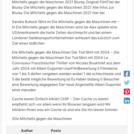
Mitchells gegen die Maschinen 2021 Bluray Original FilmTitel der
Bluray Die Mitchells gegen die Maschinen 2021 Alle Infos zur
Bluray Die Mitchells gegen die Maschinen 2021 hier bei
Sandra Bullock fährt im Die Mitchells gegen die Maschinen mit ~
In Die Mitchells gegen die Maschinen wird sie Alex spielen eine
USAmerikanerin die harte Zeiten durchmacht und bei einem
Londoner GeldtransportUnternehmen anheuert das kürzlich zum
Ziel eines tödlichen
Die Mitchells gegen die Maschinen Der Tod fährt mit 2004 ~ Die
Mitchells gegen die Maschinen Der Tod fährt mit 2004 Le
Convoyeur Französischer Thriller von Nicolas Boukhrief aus dem
Jahr 2004 mit Albert Dupontel UserFilmBewertung 5 Filmsterne
von 1 bis 5 dürfen vergeben werden wobei 1 die schlechteste und
5 die beste mögliche Bewertung ist Es haben bislang 0 Besucher
eine Bewertung abgegeben Der neue Angestellte Albert Dupontel
einer maroden
Cache leeren Einfach erklärt CHIP ~ Den Cache zu leeren
empfiehlt sich vor allem wenn Ihr Browser langsam wird Wir
erklären Ihnen was ein Cache ist und wie Sie ihn leeren können
/Die Mitchells gegen die Maschinen
Author
Posts