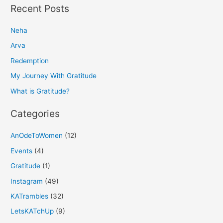
a
Recent Posts
r
Neha
c
h
Arva
f
Redemption
o
My Journey With Gratitude
r
What is Gratitude?
:
Categories
AnOdeToWomen
(12)
Events
(4)
Gratitude
(1)
Instagram
(49)
KATrambles
(32)
LetsKATchUp
(9)