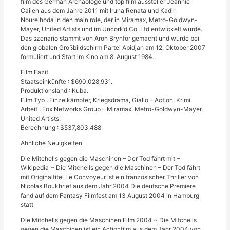
film des German Archäologe und top film aussteller Jeannie
Cailen aus dem Jahre 2011 mit Iruna Renata und Kadir
Nourelhoda in den main role, der in Miramax, Metro-Goldwyn-
Mayer, United Artists und im Uncork’d Co. Ltd entwickelt wurde.
Das szenario stammt von Aron Brynfor gemacht und wurde bei
den globalen Großbildschirm Partei Abidjan am 12. Oktober 2007
formuliert und Start im Kino am 8. August 1984.
Film Fazit
Staatseinkünfte : $690,028,931.
Produktionsland : Kuba.
Film Typ : Einzelkämpfer, Kriegsdrama, Giallo – Action, Krimi.
Arbeit : Fox Networks Group – Miramax, Metro-Goldwyn-Mayer,
United Artists.
Berechnung : $537,803,488
Ähnliche Neuigkeiten
Die Mitchells gegen die Maschinen – Der Tod fährt mit –
Wikipedia ~ Die Mitchells gegen die Maschinen – Der Tod fährt
mit Originaltitel Le Convoyeur ist ein französischer Thriller von
Nicolas Boukhrief aus dem Jahr 2004 Die deutsche Premiere
fand auf dem Fantasy Filmfest am 13 August 2004 in Hamburg
statt
Die Mitchells gegen die Maschinen Film 2004 ~ Die Mitchells
gegen die Maschinen ist ein Actionfilm aus dem Jahr 2004 von