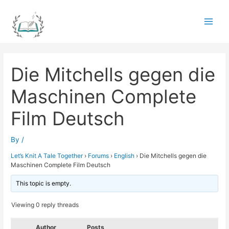
Skip
to
Main
content
Men
Die Mitchells gegen die
Maschinen Complete
Film Deutsch
By
/
Let’s Knit A Tale Together
›
Forums
›
English
›
Die Mitchells gegen die
Maschinen Complete Film Deutsch
This topic is empty.
Viewing 0 reply threads
Author
Posts