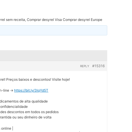
rel sem receita, Comprar desyrel Visa Comprar desyrel Europe
#15316
REPLY
l! Preços baixos e descontos! Visite hoje!
n-line ->
https://bit.ly/3lqYd5T
dicamentos de alta qualidade
 confidencialidade
andes descontos em todos os pedidos
rantida ou seu dinheiro de volta
online |