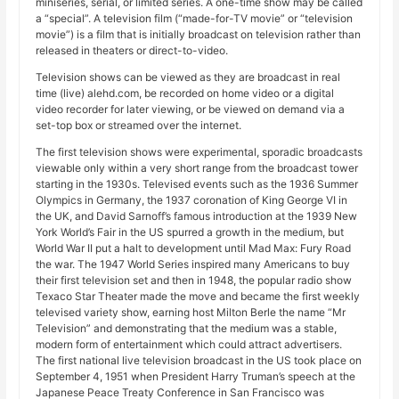
miniseries, serial, or limited series. A one-time show may be called
a “special”. A television film (“made-for-TV movie” or “television
movie”) is a film that is initially broadcast on television rather than
released in theaters or direct-to-video.
Television shows can be viewed as they are broadcast in real
time (live) alehd.com, be recorded on home video or a digital
video recorder for later viewing, or be viewed on demand via a
set-top box or streamed over the internet.
The first television shows were experimental, sporadic broadcasts
viewable only within a very short range from the broadcast tower
starting in the 1930s. Televised events such as the 1936 Summer
Olympics in Germany, the 1937 coronation of King George VI in
the UK, and David Sarnoff’s famous introduction at the 1939 New
York World’s Fair in the US spurred a growth in the medium, but
World War II put a halt to development until Mad Max: Fury Road
the war. The 1947 World Series inspired many Americans to buy
their first television set and then in 1948, the popular radio show
Texaco Star Theater made the move and became the first weekly
televised variety show, earning host Milton Berle the name “Mr
Television” and demonstrating that the medium was a stable,
modern form of entertainment which could attract advertisers.
The first national live television broadcast in the US took place on
September 4, 1951 when President Harry Truman’s speech at the
Japanese Peace Treaty Conference in San Francisco was