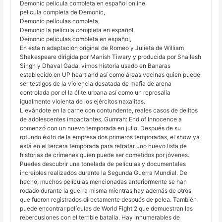
Demonic pelicula completa en español online,
pelicula completa de Demonic,
Demonic películas completa,
Demonic la película completa en español,
Demonic peliculas completa en español,
En esta n adaptación original de Romeo y Julieta de William
Shakespeare dirigida por Manish Tiwary y producida por Shailesh
Singh y Dhaval Gada, vimos historia usado en Banaras
establecido en UP heartland así como áreas vecinas quien puede
ser testigos de la violencia desatada de mafia de arena
controlada por el la élite urbana así como un represalia
igualmente violenta de los ejércitos naxalitas.
Llevándote en la carne con contundente, reales casos de delitos
de adolescentes impactantes, Gumrah: End of Innocence a
comenzó con un nuevo temporada en julio. Después de su
rotundo éxito de la empresa dos primeros temporadas, el show ya
está en el tercera temporada para retratar uno nuevo lista de
historias de crímenes quien puede ser cometidos por jóvenes.
Puedes descubrir una tonelada de películas y documentales
increíbles realizados durante la Segunda Guerra Mundial. De
hecho, muchos películas mencionadas anteriormente se han
rodado durante la guerra misma mientras hay además de otros
que fueron registrados directamente después de pelea. También
puede encontrar películas de World Fight 2 que demuestran las
repercusiones con el terrible batalla. Hay innumerables de