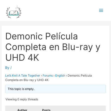
Skip
to
Main
content
Men
Demonic Película
Completa en Blu-ray y
UHD 4K
By
/
Let’s Knit A Tale Together
›
Forums
›
English
›
Demonic Película
Completa en Blu-ray y UHD 4K
This topic is empty.
Viewing 0 reply threads
Author
Posts