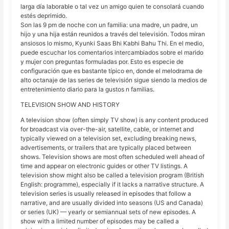
larga día laborable o tal vez un amigo quien te consolará cuando
estés deprimido.
Son las 9 pm de noche con un familia: una madre, un padre, un
hijo y una hija están reunidos a través del televisión. Todos miran
ansiosos lo mismo, Kyunki Saas Bhi Kabhi Bahu Thi. En el medio,
puede escuchar los comentarios intercambiados sobre el marido
y mujer con preguntas formuladas por. Esto es especie de
configuración que es bastante típico en, donde el melodrama de
alto octanaje de las series de televisión sigue siendo la medios de
entretenimiento diario para la gustos n familias.
TELEVISION SHOW AND HISTORY
A television show (often simply TV show) is any content produced
for broadcast via over-the-air, satellite, cable, or internet and
typically viewed on a television set, excluding breaking news,
advertisements, or trailers that are typically placed between
shows. Television shows are most often scheduled well ahead of
time and appear on electronic guides or other TV listings. A
television show might also be called a television program (British
English: programme), especially if it lacks a narrative structure. A
television series is usually released in episodes that follow a
narrative, and are usually divided into seasons (US and Canada)
or series (UK) — yearly or semiannual sets of new episodes. A
show with a limited number of episodes may be called a