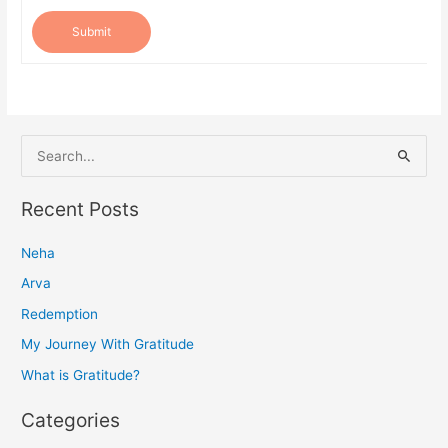
Submit
S
e
a
Recent Posts
r
Neha
c
h
Arva
f
Redemption
o
My Journey With Gratitude
r
What is Gratitude?
:
Categories