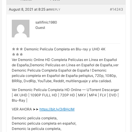
August 8, 2021 at 8:25 am
#14243
REPLY
sallifinic1980
Guest
☆☆☆ Demonic Película Completa en Blu-ray y UHD 4K
☆☆☆
Ver Demonic Online HD Completa Películas en Línea en Español
de España,Demonic Películas en Línea en Español de España,ver
Demonic Pelicula Completa Español de España ! Demonic
pelicula completa en Español de España pelisplus, 720p, 1080p,
BRRip, DvdRip, YouTube, Reddit, multilenguaje y alta calidad.
Ver Demonic Película Completa HD Online — UTorrent Descargar
| 4K UHD | 1090P FULL HD | 720P HD | MKV | MP4 | FLV | DVD |
Blu-Ray |
VER AHORA ➤➤
https://bit.ly/3rBHcIM
Demonic pelicula completa,
Demonic pelicula completa en español,
Demonic la película completa,