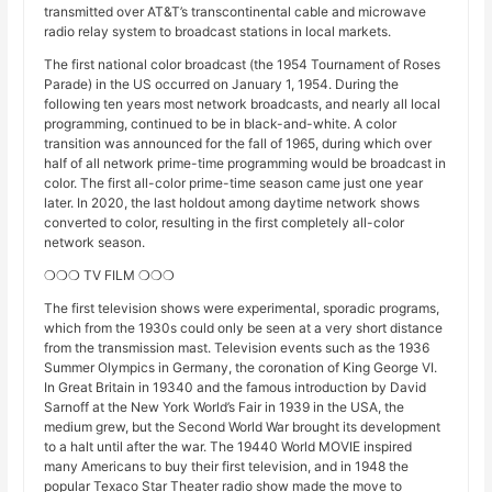
transmitted over AT&T’s transcontinental cable and microwave
radio relay system to broadcast stations in local markets.
The first national color broadcast (the 1954 Tournament of Roses
Parade) in the US occurred on January 1, 1954. During the
following ten years most network broadcasts, and nearly all local
programming, continued to be in black-and-white. A color
transition was announced for the fall of 1965, during which over
half of all network prime-time programming would be broadcast in
color. The first all-color prime-time season came just one year
later. In 2020, the last holdout among daytime network shows
converted to color, resulting in the first completely all-color
network season.
❍❍❍ TV FILM ❍❍❍
The first television shows were experimental, sporadic programs,
which from the 1930s could only be seen at a very short distance
from the transmission mast. Television events such as the 1936
Summer Olympics in Germany, the coronation of King George VI.
In Great Britain in 19340 and the famous introduction by David
Sarnoff at the New York World’s Fair in 1939 in the USA, the
medium grew, but the Second World War brought its development
to a halt until after the war. The 19440 World MOVIE inspired
many Americans to buy their first television, and in 1948 the
popular Texaco Star Theater radio show made the move to