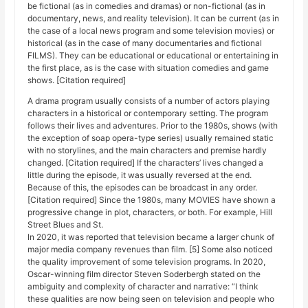
be fictional (as in comedies and dramas) or non-fictional (as in
documentary, news, and reality television). It can be current (as in
the case of a local news program and some television movies) or
historical (as in the case of many documentaries and fictional
FILMS). They can be educational or educational or entertaining in
the first place, as is the case with situation comedies and game
shows. [Citation required]
A drama program usually consists of a number of actors playing
characters in a historical or contemporary setting. The program
follows their lives and adventures. Prior to the 1980s, shows (with
the exception of soap opera-type series) usually remained static
with no storylines, and the main characters and premise hardly
changed. [Citation required] If the characters’ lives changed a
little during the episode, it was usually reversed at the end.
Because of this, the episodes can be broadcast in any order.
[Citation required] Since the 1980s, many MOVIES have shown a
progressive change in plot, characters, or both. For example, Hill
Street Blues and St.
In 2020, it was reported that television became a larger chunk of
major media company revenues than film. [5] Some also noticed
the quality improvement of some television programs. In 2020,
Oscar-winning film director Steven Soderbergh stated on the
ambiguity and complexity of character and narrative: “I think
these qualities are now being seen on television and people who