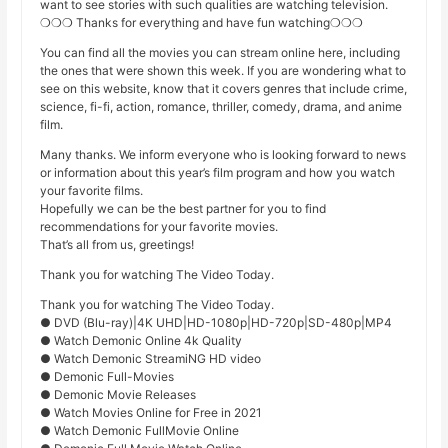
want to see stories with such qualities are watching television.
❍❍❍ Thanks for everything and have fun watching❍❍❍
You can find all the movies you can stream online here, including
the ones that were shown this week. If you are wondering what to
see on this website, know that it covers genres that include crime,
science, fi-fi, action, romance, thriller, comedy, drama, and anime
film.
Many thanks. We inform everyone who is looking forward to news
or information about this year’s film program and how you watch
your favorite films.
Hopefully we can be the best partner for you to find
recommendations for your favorite movies.
That’s all from us, greetings!
Thank you for watching The Video Today.
Thank you for watching The Video Today.
● DVD (Blu-ray)|4K UHD|HD-1080p|HD-720p|SD-480p|MP4
● Watch Demonic Online 4k Quality
● Watch Demonic StreamiNG HD video
● Demonic Full-Movies
● Demonic Movie Releases
● Watch Movies Online for Free in 2021
● Watch Demonic FullMovie Online