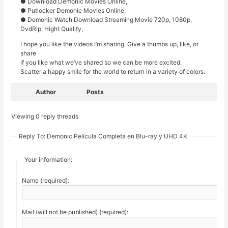
● Download Demonic Movies Online,
● Putlocker Demonic Movies Online,
● Demonic Watch Download Streaming Movie 720p, 1080p,
DvdRip, Hight Quality,
I hope you like the videos I’m sharing. Give a thumbs up, like, or
share
if you like what we’ve shared so we can be more excited.
Scatter a happy smile for the world to return in a variety of colors.
Author
Posts
Viewing 0 reply threads
Reply To: Demonic Película Completa en Blu-ray y UHD 4K
Your information:
Name (required):
Mail (will not be published) (required):