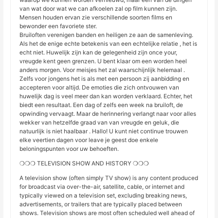
van wat door wat we can afkoelen zal op film kunnen zijn.
Mensen houden ervan zie verschillende soorten films en
bewonder een favoriete ster.
Bruiloften verenigen banden en heiligen ze aan de samenleving.
Als het de enige echte betekenis van een echtelijke relatie , het is
echt niet. Huwelijk zijn kan de gelegenheid zijn once your,
vreugde kent geen grenzen. U bent klaar om een worden heel
anders morgen. Voor meisjes het zal waarschijnlijk helemaal .
Zelfs voor jongens het is als met een persoon zij aanbidding en
accepteren voor altijd. De emoties die zich ontvouwen van
huwelijk dag is veel meer dan kan worden verklaard. Echter, het
biedt een resultaat. Een dag of zelfs een week na bruiloft, de
opwinding vervaagt. Maar de herinnering verlangt naar voor alles
wekker van hetzelfde graad van van vreugde en geluk, die
natuurlijk is niet haalbaar . Hallo! U kunt niet continue trouwen
elke veertien dagen voor leave je geest doe enkele
beloningspunten voor uw behoeften.
❍❍❍ TELEVISION SHOW AND HISTORY ❍❍❍
A television show (often simply TV show) is any content produced
for broadcast via over-the-air, satellite, cable, or internet and
typically viewed on a television set, excluding breaking news,
advertisements, or trailers that are typically placed between
shows. Television shows are most often scheduled well ahead of