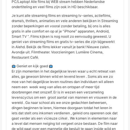
PC/Laptop! Alle films bij WEB stream hebben Nederlandse
ondertiteling en veel films zijn ook in HD beschikbaar.
Je kunt alle streaming films en streaming tv-series, actiefilms,
drama’s, thrillers, animaties en vele anderen bekijken in Streaming
zonder beperkingen en vooral zonder betaling, bij ons is alles
gratis in alle comfort en op al je “iPhone” apparaten, Android,
Smart TV “. Films kijken is nog nooit zo eenvoudig geweest. U
geniet van streaming films en gratis tv-series die zijn bijgewerkt
in Alehd. Bekijk de films lekker vanuit je bank! Nieuwe zalen.
Avondje uit. Filmtheater. Voorzieningen: Lumière Cinema,
Restaurant Café.
Geniet en kijk goed
Er zijn momenten in het dagelijkse leven waar u echt retreat van
alles, ga gewoon binnen wild en levend leven . Soms als we zo
moe van het dagelijkse leven routines dan individuen wil alleen
neem een ​​ week weg van alles en ontspan of meer tijd
doorbrengen met onszelf. Er is in wezen een verzameling
levenscyclus om een ​​ groot aantal van mannen en vrouwen in de
wereld . Ga naar school als we onze gedachten beheersen,
dingen beginnen te leren, hiermee doorgaan totdat het leren in
iets dat stelt ons inkomen verdienen , geleid ons opereren ook dat
gaat verder als een vicieuze cirkel . We komen in elementen naar
a level dat mensen neiging tot vergeet onze bestaan. De film naar
de wild gaat over een mannetje die besluit te gaan inside wild en