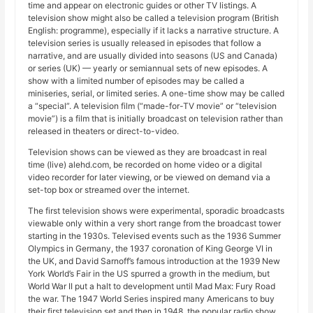
time and appear on electronic guides or other TV listings. A
television show might also be called a television program (British
English: programme), especially if it lacks a narrative structure. A
television series is usually released in episodes that follow a
narrative, and are usually divided into seasons (US and Canada)
or series (UK) — yearly or semiannual sets of new episodes. A
show with a limited number of episodes may be called a
miniseries, serial, or limited series. A one-time show may be called
a “special”. A television film (“made-for-TV movie” or “television
movie”) is a film that is initially broadcast on television rather than
released in theaters or direct-to-video.
Television shows can be viewed as they are broadcast in real
time (live) alehd.com, be recorded on home video or a digital
video recorder for later viewing, or be viewed on demand via a
set-top box or streamed over the internet.
The first television shows were experimental, sporadic broadcasts
viewable only within a very short range from the broadcast tower
starting in the 1930s. Televised events such as the 1936 Summer
Olympics in Germany, the 1937 coronation of King George VI in
the UK, and David Sarnoff’s famous introduction at the 1939 New
York World’s Fair in the US spurred a growth in the medium, but
World War II put a halt to development until Mad Max: Fury Road
the war. The 1947 World Series inspired many Americans to buy
their first television set and then in 1948, the popular radio show