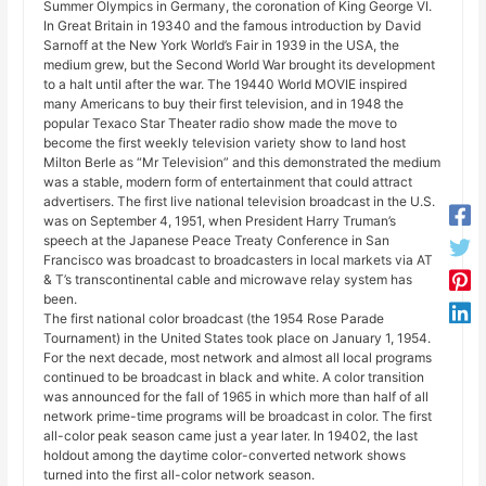
Summer Olympics in Germany, the coronation of King George VI.
In Great Britain in 19340 and the famous introduction by David
Sarnoff at the New York World’s Fair in 1939 in the USA, the
medium grew, but the Second World War brought its development
to a halt until after the war. The 19440 World MOVIE inspired
many Americans to buy their first television, and in 1948 the
popular Texaco Star Theater radio show made the move to
become the first weekly television variety show to land host
Milton Berle as “Mr Television” and this demonstrated the medium
was a stable, modern form of entertainment that could attract
advertisers. The first live national television broadcast in the U.S.
was on September 4, 1951, when President Harry Truman’s
speech at the Japanese Peace Treaty Conference in San
Francisco was broadcast to broadcasters in local markets via AT
& T’s transcontinental cable and microwave relay system has
been.
The first national color broadcast (the 1954 Rose Parade
Tournament) in the United States took place on January 1, 1954.
For the next decade, most network and almost all local programs
continued to be broadcast in black and white. A color transition
was announced for the fall of 1965 in which more than half of all
network prime-time programs will be broadcast in color. The first
all-color peak season came just a year later. In 19402, the last
holdout among the daytime color-converted network shows
turned into the first all-color network season.