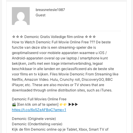
breasnetesle1987
Guest
☆☆☆ Demonic Gratis Volledige film online ☆☆☆
How to Watch Demonic Full Movie Online Free ??? De beste
functie van deze site is een streaming-speler die is
geoptimaliseerd voor mobiele apparaten waarmee u iOS /
Android-apparaten overal op uw laptop / smartphone kunt
bekijken, zelfs met een trage internetverbinding, legaal
beschikbaar in alle landen en geclassificeerd als de beste site
voor films en tv kijken. Files Movie Demonic From Streaming like
Netflix, Amazon Video. Hulu, Crunchy roll, DiscoveryGO, BBC
iPlayer, etc. These are also movies or TV shows that are
downloaded through online distribution sites, such as iTunes.
Demonic Full Movies Online Free
[Een klik om af te spelen]
►►►
https://t.co/6o5ZeAFBqC?amp=1
Demonic (Originele versie)
Demonic (Ondertiteling versie)
Kijk de film Demonic online op je Tablet, Xbox, Smart TV of