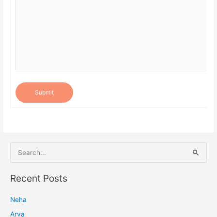
Submit
S
e
a
Recent Posts
r
Neha
c
h
Arva