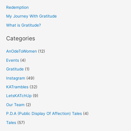
f
Redemption
o
My Journey With Gratitude
r
What is Gratitude?
:
Categories
AnOdeToWomen
(12)
Events
(4)
Gratitude
(1)
Instagram
(49)
KATrambles
(32)
LetsKATchUp
(9)
Our Team
(2)
P.D.A (Public Display Of Affection) Tales
(4)
Tales
(57)