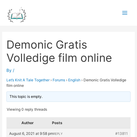
Skip
to
Main
content
Men
Demonic Gratis
Volledige film online
By
/
Let’s Knit A Tale Together
›
Forums
›
English
›
Demonic Gratis Volledige
film online
This topic is empty.
Viewing 0 reply threads
Author
Posts
August 6, 2021 at 9:58 pm
#13811
REPLY