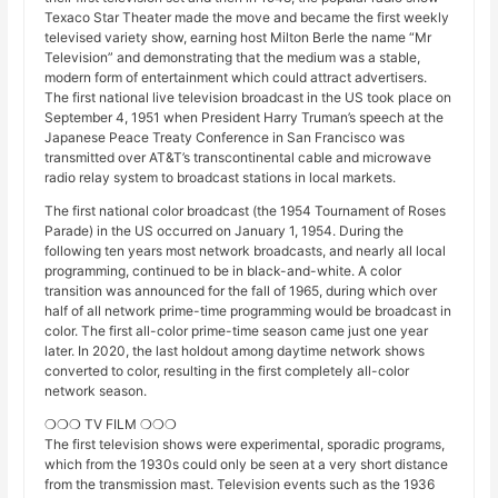
Texaco Star Theater made the move and became the first weekly
televised variety show, earning host Milton Berle the name “Mr
Television” and demonstrating that the medium was a stable,
modern form of entertainment which could attract advertisers.
The first national live television broadcast in the US took place on
September 4, 1951 when President Harry Truman’s speech at the
Japanese Peace Treaty Conference in San Francisco was
transmitted over AT&T’s transcontinental cable and microwave
radio relay system to broadcast stations in local markets.
The first national color broadcast (the 1954 Tournament of Roses
Parade) in the US occurred on January 1, 1954. During the
following ten years most network broadcasts, and nearly all local
programming, continued to be in black-and-white. A color
transition was announced for the fall of 1965, during which over
half of all network prime-time programming would be broadcast in
color. The first all-color prime-time season came just one year
later. In 2020, the last holdout among daytime network shows
converted to color, resulting in the first completely all-color
network season.
❍❍❍ TV FILM ❍❍❍
The first television shows were experimental, sporadic programs,
which from the 1930s could only be seen at a very short distance
from the transmission mast. Television events such as the 1936