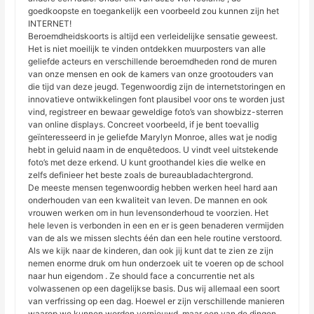
goedkoopste en toegankelijk een voorbeeld zou kunnen zijn het
INTERNET!
Beroemdheidskoorts is altijd een verleidelijke sensatie geweest.
Het is niet moeilijk te vinden ontdekken muurposters van alle
geliefde acteurs en verschillende beroemdheden rond de muren
van onze mensen en ook de kamers van onze grootouders van
die tijd van deze jeugd. Tegenwoordig zijn de internetstoringen en
innovatieve ontwikkelingen font plausibel voor ons te worden just
vind, registreer en bewaar geweldige foto’s van showbizz-sterren
van online displays. Concreet voorbeeld, if je bent toevallig
geïnteresseerd in je geliefde Marylyn Monroe, alles wat je nodig
hebt in geluid naam in de enquêtedoos. U vindt veel uitstekende
foto’s met deze erkend. U kunt groothandel kies die welke en
zelfs definieer het beste zoals de bureaubladachtergrond.
De meeste mensen tegenwoordig hebben werken heel hard aan
onderhouden van een kwaliteit van leven. De mannen en ook
vrouwen werken om in hun levensonderhoud te voorzien. Het
hele leven is verbonden in een en er is geen benaderen vermijden
van de als we missen slechts één dan een hele routine verstoord.
Als we kijk naar de kinderen, dan ook jij kunt dat te zien ze zijn
nemen enorme druk om hun onderzoek uit te voeren op de school
naar hun eigendom . Ze should face a concurrentie net als
volwassenen op een dagelijkse basis. Dus wij allemaal een soort
van verfrissing op een dag. Hoewel er zijn verschillende manieren
waarop we kunnen worden vernieuwd, maar een van de dingen