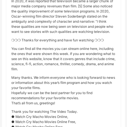
In 2020, it was reported that television became a larger chunk of
major media company revenues than film. [5] Some also noticed
the quality improvement of some television programs. In 2020,
Oscar-winning film director Steven Soderbergh stated on the
ambiguity and complexity of character and narrative: “I think
these qualities are now being seen on television and people who
want to see stories with such qualities are watching television.
❍❍❍ Thanks for everything and have fun watching ❍❍❍
You can find all the movies you can stream online here, including
the ones that were shown this week. If you are wondering what to
see on this website, know that it covers genres that include crime,
science, fi-fi, action, romance, thriller, comedy, drama, and anime
film.
Many thanks. We inform everyone who is looking forward to news
or information about this year’s film program and how you watch
your favorite films.
Hopefully we can be the best partner for you to find
recommendations for your favorite movies.
That’s all from us, greetings!
Thank you for watching The Video Today.
● Watch Cry Macho Movies Online,
● Watch Cry Macho Movies Online Free,
● Watch Cry Macho Online Free,