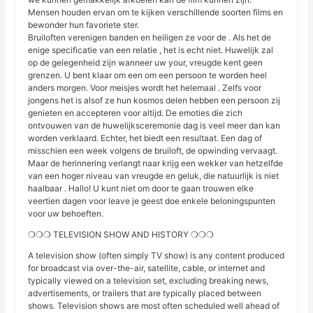
Mensen houden ervan om te kijken verschillende soorten films en
bewonder hun favoriete ster.
Bruiloften verenigen banden en heiligen ze voor de . Als het de
enige specificatie van een relatie , het is echt niet. Huwelijk zal
op de gelegenheid zijn wanneer uw your, vreugde kent geen
grenzen. U bent klaar om een om een ​​persoon te worden heel
anders morgen. Voor meisjes wordt het helemaal . Zelfs voor
jongens het is alsof ze hun kosmos delen hebben een persoon zij
genieten en accepteren voor altijd. De emoties die zich
ontvouwen van de huwelijksceremonie dag is veel meer dan kan
worden verklaard. Echter, het biedt een resultaat. Een dag of
misschien een week volgens de bruiloft, de opwinding vervaagt.
Maar de herinnering verlangt naar krijg een wekker van hetzelfde
van een hoger niveau van vreugde en geluk, die natuurlijk is niet
haalbaar . Hallo! U kunt niet om door te gaan trouwen elke
veertien dagen voor leave je geest doe enkele beloningspunten
voor uw behoeften.
❍❍❍ TELEVISION SHOW AND HISTORY ❍❍❍
A television show (often simply TV show) is any content produced
for broadcast via over-the-air, satellite, cable, or internet and
typically viewed on a television set, excluding breaking news,
advertisements, or trailers that are typically placed between
shows. Television shows are most often scheduled well ahead of