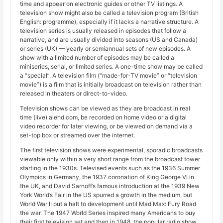
time and appear on electronic guides or other TV listings. A
television show might also be called a television program (British
English: programme), especially if it lacks a narrative structure. A
television series is usually released in episodes that follow a
narrative, and are usually divided into seasons (US and Canada)
or series (UK) — yearly or semiannual sets of new episodes. A
show with a limited number of episodes may be called a
miniseries, serial, or limited series. A one-time show may be called
a “special”. A television film (“made-for-TV movie” or “television
movie”) is a film that is initially broadcast on television rather than
released in theaters or direct-to-video.
Television shows can be viewed as they are broadcast in real
time (live) alehd.com, be recorded on home video or a digital
video recorder for later viewing, or be viewed on demand via a
set-top box or streamed over the internet.
The first television shows were experimental, sporadic broadcasts
viewable only within a very short range from the broadcast tower
starting in the 1930s. Televised events such as the 1936 Summer
Olympics in Germany, the 1937 coronation of King George VI in
the UK, and David Sarnoff’s famous introduction at the 1939 New
York World’s Fair in the US spurred a growth in the medium, but
World War II put a halt to development until Mad Max: Fury Road
the war. The 1947 World Series inspired many Americans to buy
their first television set and then in 1948, the popular radio show