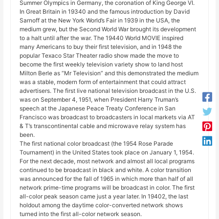
Summer Olympics in Germany, the coronation of King George VI.
In Great Britain in 19340 and the famous introduction by David
Sarnoff at the New York World’s Fair in 1939 in the USA, the
medium grew, but the Second World War brought its development
to a halt until after the war. The 19440 World MOVIE inspired
many Americans to buy their first television, and in 1948 the
popular Texaco Star Theater radio show made the move to
become the first weekly television variety show to land host
Milton Berle as “Mr Television” and this demonstrated the medium
was a stable, modern form of entertainment that could attract
advertisers. The first live national television broadcast in the U.S.
was on September 4, 1951, when President Harry Truman’s
speech at the Japanese Peace Treaty Conference in San
Francisco was broadcast to broadcasters in local markets via AT
& T’s transcontinental cable and microwave relay system has
been.
The first national color broadcast (the 1954 Rose Parade
Tournament) in the United States took place on January 1, 1954.
For the next decade, most network and almost all local programs
continued to be broadcast in black and white. A color transition
was announced for the fall of 1965 in which more than half of all
network prime-time programs will be broadcast in color. The first
all-color peak season came just a year later. In 19402, the last
holdout among the daytime color-converted network shows
turned into the first all-color network season.