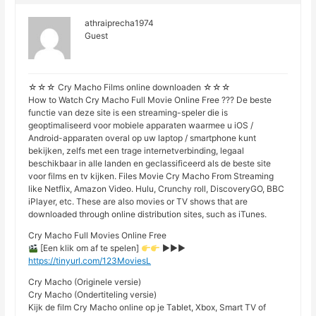
athraiprecha1974
Guest
☆☆☆ Cry Macho Films online downloaden ☆☆☆
How to Watch Cry Macho Full Movie Online Free ??? De beste
functie van deze site is een streaming-speler die is
geoptimaliseerd voor mobiele apparaten waarmee u iOS /
Android-apparaten overal op uw laptop / smartphone kunt
bekijken, zelfs met een trage internetverbinding, legaal
beschikbaar in alle landen en geclassificeerd als de beste site
voor films en tv kijken. Files Movie Cry Macho From Streaming
like Netflix, Amazon Video. Hulu, Crunchy roll, DiscoveryGO, BBC
iPlayer, etc. These are also movies or TV shows that are
downloaded through online distribution sites, such as iTunes.
Cry Macho Full Movies Online Free
[Een klik om af te spelen]
►►►
https://tinyurl.com/123MoviesL
Cry Macho (Originele versie)
Cry Macho (Ondertiteling versie)
Kijk de film Cry Macho online op je Tablet, Xbox, Smart TV of