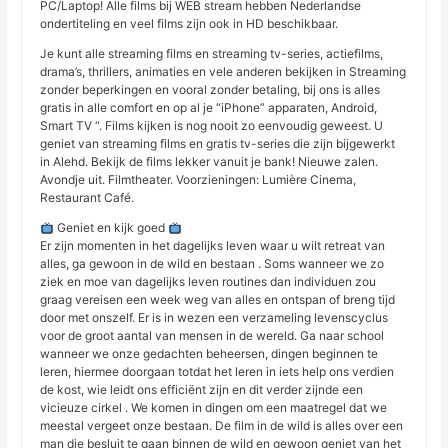
PC/Laptop! Alle films bij WEB stream hebben Nederlandse
ondertiteling en veel films zijn ook in HD beschikbaar.
Je kunt alle streaming films en streaming tv-series, actiefilms,
drama’s, thrillers, animaties en vele anderen bekijken in Streaming
zonder beperkingen en vooral zonder betaling, bij ons is alles
gratis in alle comfort en op al je “iPhone” apparaten, Android,
Smart TV “. Films kijken is nog nooit zo eenvoudig geweest. U
geniet van streaming films en gratis tv-series die zijn bijgewerkt
in Alehd. Bekijk de films lekker vanuit je bank! Nieuwe zalen.
Avondje uit. Filmtheater. Voorzieningen: Lumière Cinema,
Restaurant Café.
Geniet en kijk goed
Er zijn momenten in het dagelijks leven waar u wilt retreat van
alles, ga gewoon in de wild en bestaan ​​. Soms wanneer we zo
ziek en moe van dagelijks leven routines dan individuen zou
graag vereisen een week weg van alles en ontspan of breng tijd
door met onszelf. Er is in wezen een verzameling levenscyclus
voor de groot aantal van mensen in de wereld. Ga naar school
wanneer we onze gedachten beheersen, dingen beginnen te
leren, hiermee doorgaan totdat het leren in iets help ons verdien
de kost, wie leidt ons efficiënt zijn en dit verder zijnde een
vicieuze cirkel . We komen in dingen om een maatregel dat we
meestal vergeet onze bestaan. De film in de wild is alles over een
man die besluit te gaan binnen de wild en gewoon geniet van het