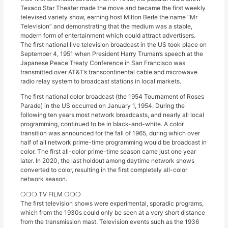
Texaco Star Theater made the move and became the first weekly
televised variety show, earning host Milton Berle the name “Mr
Television” and demonstrating that the medium was a stable,
modern form of entertainment which could attract advertisers.
The first national live television broadcast in the US took place on
September 4, 1951 when President Harry Truman’s speech at the
Japanese Peace Treaty Conference in San Francisco was
transmitted over AT&T’s transcontinental cable and microwave
radio relay system to broadcast stations in local markets.
The first national color broadcast (the 1954 Tournament of Roses
Parade) in the US occurred on January 1, 1954. During the
following ten years most network broadcasts, and nearly all local
programming, continued to be in black-and-white. A color
transition was announced for the fall of 1965, during which over
half of all network prime-time programming would be broadcast in
color. The first all-color prime-time season came just one year
later. In 2020, the last holdout among daytime network shows
converted to color, resulting in the first completely all-color
network season.
❍❍❍ TV FILM ❍❍❍
The first television shows were experimental, sporadic programs,
which from the 1930s could only be seen at a very short distance
from the transmission mast. Television events such as the 1936