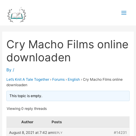
Skip
to
Main
content
Men
Cry Macho Films online
downloaden
By
/
Let’s Knit A Tale Together
›
Forums
›
English
›
Cry Macho Films online
downloaden
This topic is empty.
Viewing 0 reply threads
Author
Posts
August 8, 2021 at 7:42 am
#14231
REPLY