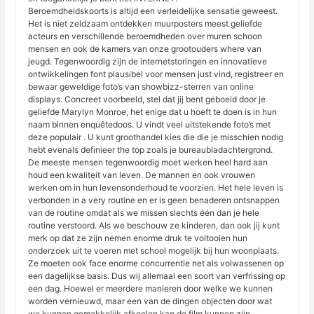
Beroemdheidskoorts is altijd een verleidelijke sensatie geweest.
Het is niet zeldzaam ontdekken muurposters meest geliefde
acteurs en verschillende beroemdheden over muren schoon
mensen en ook de kamers van onze grootouders where van
jeugd. Tegenwoordig zijn de internetstoringen en innovatieve
ontwikkelingen font plausibel voor mensen just vind, registreer en
bewaar geweldige foto’s van showbizz-sterren van online
displays. Concreet voorbeeld, stel dat jij bent geboeid door je
geliefde Marylyn Monroe, het enige dat u hoeft te doen is in hun
naam binnen enquêtedoos. U vindt veel uitstekende foto’s met
deze populair . U kunt groothandel kies die die je misschien nodig
hebt evenals definieer the top zoals je bureaubladachtergrond.
De meeste mensen tegenwoordig moet werken heel hard aan
houd een kwaliteit van leven. De mannen en ook vrouwen
werken om in hun levensonderhoud te voorzien. Het hele leven is
verbonden in a very routine en er is geen benaderen ontsnappen
van de routine omdat als we missen slechts één dan je hele
routine verstoord. Als we beschouw ze kinderen, dan ook jij kunt
merk op dat ze zijn nemen enorme druk te voltooien hun
onderzoek uit te voeren met school mogelijk bij hun woonplaats.
Ze moeten ook face enorme concurrentie net als volwassenen op
een dagelijkse basis. Dus wij allemaal een soort van verfrissing op
een dag. Hoewel er meerdere manieren door welke we kunnen
worden vernieuwd, maar een van de dingen objecten door wat
we kunnen gemakkelijk afkoelen kan de film kunnen zijn.