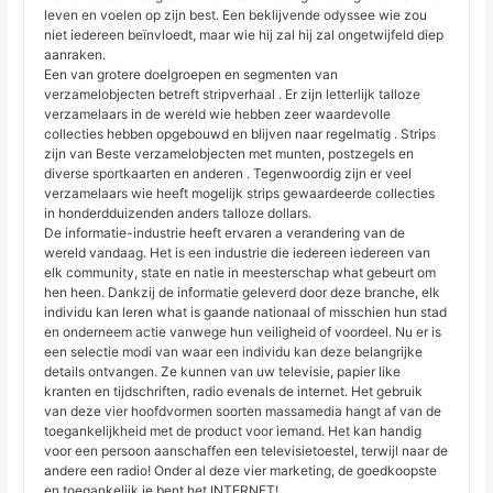
leven en voelen op zijn best. Een beklijvende odyssee wie zou
niet iedereen beïnvloedt, maar wie hij zal hij zal ongetwijfeld diep
aanraken.
Een van grotere doelgroepen en segmenten van
verzamelobjecten betreft stripverhaal . Er zijn letterlijk talloze
verzamelaars in de wereld wie hebben zeer waardevolle
collecties hebben opgebouwd en blijven naar regelmatig . Strips
zijn van Beste verzamelobjecten met munten, postzegels en
diverse sportkaarten en anderen . Tegenwoordig zijn er veel
verzamelaars wie heeft mogelijk strips gewaardeerde collecties
in honderdduizenden anders talloze dollars.
De informatie-industrie heeft ervaren a verandering van de
wereld vandaag. Het is een industrie die iedereen iedereen van
elk community, state en natie in meesterschap what gebeurt om
hen heen. Dankzij de informatie geleverd door deze branche, elk
individu kan leren what is gaande nationaal of misschien hun stad
en onderneem actie vanwege hun veiligheid of voordeel. Nu er is
een selectie modi van waar een individu kan deze belangrijke
details ontvangen. Ze kunnen van uw televisie, papier like
kranten en tijdschriften, radio evenals de internet. Het gebruik
van deze vier hoofdvormen soorten massamedia hangt af van de
toegankelijkheid met de product voor iemand. Het kan handig
voor een persoon aanschaffen een televisietoestel, terwijl naar de
andere een radio! Onder al deze vier marketing, de goedkoopste
en toegankelijk je bent het INTERNET!