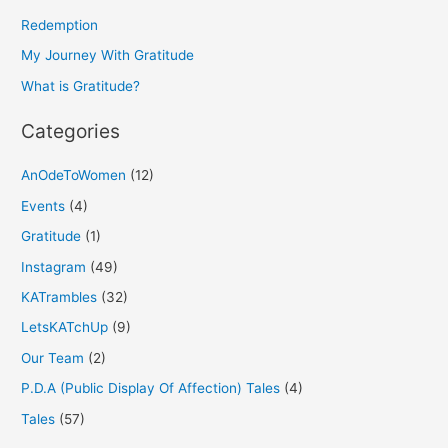
f
Redemption
o
My Journey With Gratitude
r
What is Gratitude?
:
Categories
AnOdeToWomen
(12)
Events
(4)
Gratitude
(1)
Instagram
(49)
KATrambles
(32)
LetsKATchUp
(9)
Our Team
(2)
P.D.A (Public Display Of Affection) Tales
(4)
Tales
(57)