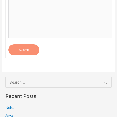
Submit
S
e
a
Recent Posts
r
Neha
c
h
Arva