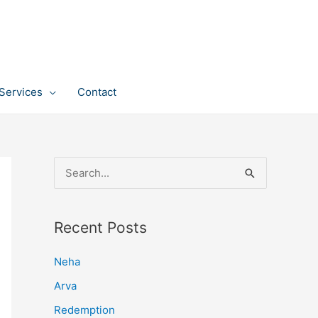
Services
Contact
S
e
a
Recent Posts
r
c
Neha
h
Arva
f
Redemption
o