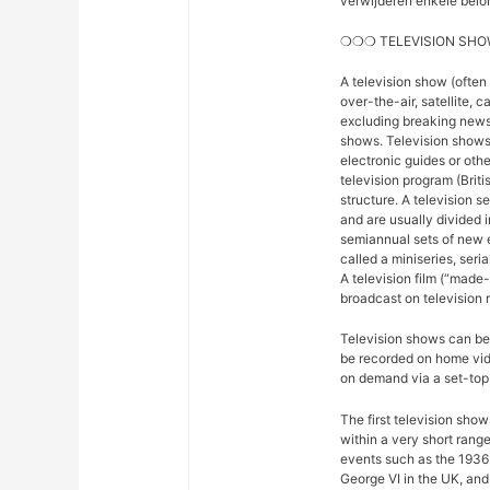
verwijderen enkele belon
❍❍❍ TELEVISION SHO
A television show (often
over-the-air, satellite, c
excluding breaking news,
shows. Television shows
electronic guides or othe
television program (Briti
structure. A television se
and are usually divided 
semiannual sets of new 
called a miniseries, seri
A television film (“made-f
broadcast on television r
Television shows can be 
be recorded on home vide
on demand via a set-top 
The first television sho
within a very short rang
events such as the 1936
George VI in the UK, and