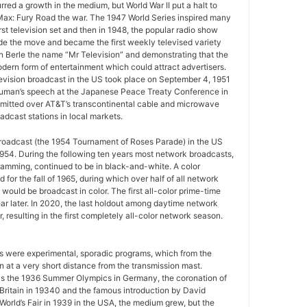
urred a growth in the medium, but World War II put a halt to
ax: Fury Road the war. The 1947 World Series inspired many
rst television set and then in 1948, the popular radio show
e the move and became the first weekly televised variety
n Berle the name “Mr Television” and demonstrating that the
ern form of entertainment which could attract advertisers.
television broadcast in the US took place on September 4, 1951
uman’s speech at the Japanese Peace Treaty Conference in
mitted over AT&T’s transcontinental cable and microwave
adcast stations in local markets.
 broadcast (the 1954 Tournament of Roses Parade) in the US
954. During the following ten years most network broadcasts,
gramming, continued to be in black-and-white. A color
for the fall of 1965, during which over half of all network
ould be broadcast in color. The first all-color prime-time
r later. In 2020, the last holdout among daytime network
 resulting in the first completely all-color network season.
ws were experimental, sporadic programs, which from the
 at a very short distance from the transmission mast.
as the 1936 Summer Olympics in Germany, the coronation of
 Britain in 19340 and the famous introduction by David
World’s Fair in 1939 in the USA, the medium grew, but the