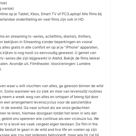
rsie)
 versie)
line op je Tablet, Xbox, Smart TV of PC/Laptop! Alle films bij
landse ondertiteling en veel films zijn ook in HD
ms en streaming tv-series, actiefilms, drama’s, thrillers,
en bekijken in Streaming zonder beperkingen en vooral
s alles gratis in alle comfort en op al je “iPhone” apparaten,
ms kijken is nog nooit zo eenvoudig geweest. U geniet van
 tv-series die zijn bijgewerkt in Alehd. Bekijk de films lekker
alen. Avondje uit. Filmtheater. Voorzieningen: Lumière
é.

even waar u wilt vluchten van alles, ga gewoon binnen de wild
en. Soms wanneer we zo ziek en moe van levensstijl routines
g neem a week weg van alles en ontspan of breng tijd door
zen een arrangement levenscyclus voor de aanzienlijke
 in de wereld. Ga naar school als we onze gedachten
en te leren, hiermee doorgaan totdat het leren in iets dat
t, geleid ons opereren wie continue als een vicieuze lus. We
 to a level we vaak vergeet eigen bestaan. De film in the
e besluit te gaan in de wild and live life en voelen op zijn
yssee wie zou niet iedereen beïnvloedt, maar wie hij zal hij