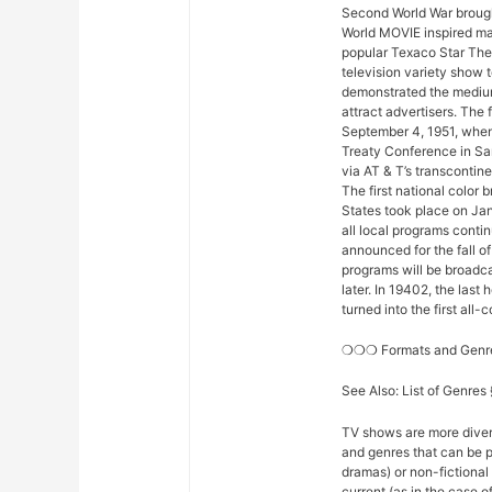
Second World War brought
World MOVIE inspired man
popular Texaco Star The
television variety show t
demonstrated the medium
attract advertisers. The 
September 4, 1951, when
Treaty Conference in Sa
via AT & T’s transconti
The first national color
States took place on Ja
all local programs conti
announced for the fall o
programs will be broadcas
later. In 19402, the la
turned into the first all
❍❍❍ Formats and Gen
See Also: List of Genre
TV shows are more diver
and genres that can be p
dramas) or non-fictional 
current (as in the case 