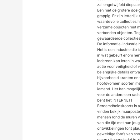
zal ongetwijfeld diep aa
Een met de grotere doel
grappig. Er zijn letterli
waardevolle collecties 
verzamelobjecten met mu
verbonden objecten. Teg
gewaardeerde collecties 
De informatie-industrie 
Het is een industrie die 
in wat gebeurt er om he
iedereen kan leren in w
actie voor veiligheid of
belangrijke details ontv
bijvoorbeeld kranten en t
hoofdvormen soorten med
iemand. Het kan mogelijk
voor de andere een radio
bent het INTERNET!
Beroemdheidskoorts is alt
vinden bekijk muurposte
mensen rond de muren v
van die tijd met hun jeu
ontwikkelingen font pla
geweldige foto’s van sh
ervan uitgaande dat je z