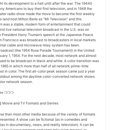
 its development to a halt until after the war. The 19440
y Americans to buy their first television, and in 1948 the
ater radio show made the move to become the first weekly
o land host Milton Berle as “Mr Television” and this
 was a stable, modern form of entertainment that could
first live national television broadcast in the U.S. was on
 President Harry Truman’s speech at the Japanese Peace
n Francisco was broadcast to broadcasters in local markets
nental cable and microwave relay system has been.
 broadcast (the 1954 Rose Parade Tournament) in the United
nuary 1, 1954. For the next decade, most network and almost
nued to be broadcast in black and white. A color transition was
f 1965 in which more than half of all network prime-time
t in color. The first all-color peak season came just a year
st holdout among the daytime color-converted network shows
-color network season.
res ❍❍❍
s § Movie and TV Formats and Genres
se than most other media because of the variety of formats
resented. A show can be fictional (as in comedies and
(as in documentary, news, and reality television). It can be
of a local news program and some television movies) or