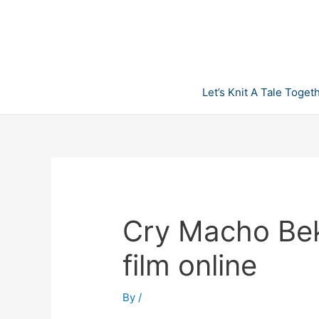
Skip
to
content
Let’s Knit A Tale Toget
Cry Macho Beki
film online
By
/