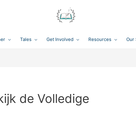
her
Tales
Get Involved
Resources
Our 
jk de Volledige