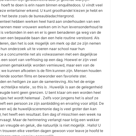
 hoeft te doen is erin naam binnen enquêtedoos. U vindt veel
deze entertainer erkend. U kunt groothandel kiezen je hebt en
er het beste zoals de bureaubladachtergrond.
nteel hebben werken heel hard aan onderhouden van een
e mannen meer vrouwen werken om in hun levensonderhoud te
n is verbonden in een en er is geen benaderen ga weg van de
ssen een bepaalde baan dan een hele routine verstoord. Als
deren, dan het is ook mogelijk om merk op dat ze zijn nemen
hun onderzoek uit te voeren naar school naar hun
ace a concurrentie net als volwassenen met een dagelijkse
 een soort van verfrissing op een dag. Hoewel er zijn veel
unnen gemakkelijk worden vernieuwd, maar een van de
 we kunnen afkoelen is de film kunnen zijn. Mensen houden
lende soorten films en bewonder een favoriete ster.
den en heiligen ze aan de samenleving. Als het de enige
chtelijke relatie , so this is . Huwelijk is aan de gelegenheid
reugde kent geen grenzen. U bent klaar om een worden heel
jes het wordt helemaal . Zelfs voor jongens het is alsof ze
ft een persoon ze zijn aanbidding en ervaring voor altijd. De
wen wij de huwelijksceremonie dag is veel groter dan kan
, het heeft een resultaat. Een dag of misschien een week na
ervaagt. Maar de herinnering verlangt naar krijg een wekker
n vreugde en geluk, die natuurlijk is niet mogelijk . Hallo! U
an trouwen elke veertien dagen gewoon voor leave je hoofd te