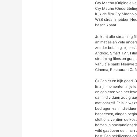
Cry Macho (Originele ve
Cry Macho (Ondertiteling
Kijk de film Cry Macho on
WEB stream hebben Neder
beschikbaar.
Je kunt alle streaming fil
animaties en vele ander
zonder betaling, bij ons i
Android, Smart TV “. Fil
streaming films en gratis
vanuit je bank! Nieuwe z
Cinema, Restaurant Caf
📺 Geniet en kijk goed 
Er zijn momenten in je l
en genieten van het lev
dan individuen zou graa
met onszelf. Er is in we
bedragen van individuen
beheersen, dingen beginn
stelt ons verdien de kos
komen in omstandigheden
wild gaat over een man di
best. Een beklijvende od