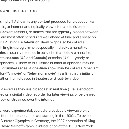
ingspunten voor jou persoonlijk .
W AND HISTORY ❍❍❍
 simply TV show) is any content produced for broadcast via
able, or internet and typically viewed on a television set,
 advertisements, or trailers that are typically placed between
 are most often scheduled well ahead of time and appear on
r TV listings. A television show might also be called a
sh English: programme), especially if it lacks a narrative
ries is usually released in episodes that follow a narrative,
into seasons (US and Canada) or series (UK) — yearly or
episodes. A show with a limited number of episodes may be
al, or limited series. A one-time show may be called a “special”.
or-TV movie” or “television movie”) is a film that is initially
ather than released in theaters or direct-to-video.
viewed as they are broadcast in real time (live) alehd.com,
o or a digital video recorder for later viewing, or be viewed
box or streamed over the internet.
ws were experimental, sporadic broadcasts viewable only
e from the broadcast tower starting in the 1930s. Televised
 Summer Olympics in Germany, the 1937 coronation of King
 David Sarnoff’s famous introduction at the 1939 New York