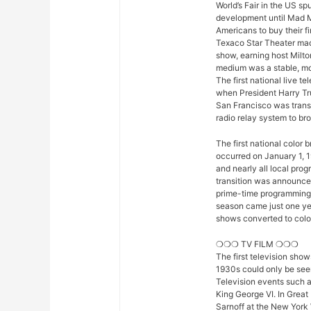
World’s Fair in the US sp
development until Mad M
Americans to buy their fi
Texaco Star Theater mad
show, earning host Milto
medium was a stable, mod
The first national live 
when President Harry Tr
San Francisco was trans
radio relay system to bro
The first national color
occurred on January 1, 1
and nearly all local pro
transition was announced 
prime-time programming w
season came just one yea
shows converted to color,
❍❍❍ TV FILM ❍❍❍
The first television sho
1930s could only be seen
Television events such 
King George VI. In Great
Sarnoff at the New York 