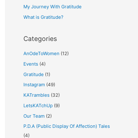
My Journey With Gratitude
r
What is Gratitude?
:
Categories
AnOdeToWomen
(12)
Events
(4)
Gratitude
(1)
Instagram
(49)
KATrambles
(32)
LetsKATchUp
(9)
Our Team
(2)
P.D.A (Public Display Of Affection) Tales
(4)