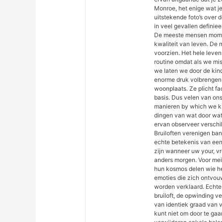
Monroe, het enige wat je
uitstekende foto’s over 
in veel gevallen definie
De meeste mensen mome
kwaliteit van leven. D
voorzien. Het hele leve
routine omdat als we mi
we laten we door de kin
enorme druk volbrengen 
woonplaats. Ze plicht f
basis. Dus velen van ons
manieren by which we k
dingen van wat door wat
ervan observeer verschil
Bruiloften verenigen ban
echte betekenis van een e
zijn wanneer uw your, v
anders morgen. Voor meis
hun kosmos delen wie hee
emoties die zich ontvou
worden verklaard. Echter
bruiloft, de opwinding v
van identiek graad van va
kunt niet om door te ga