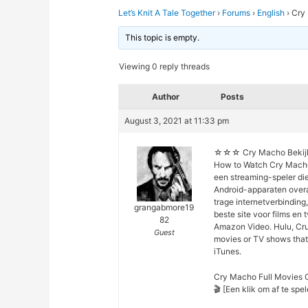
Let’s Knit A Tale Together
›
Forums
›
English
›
Cry 
This topic is empty.
Viewing 0 reply threads
Author
Posts
August 3, 2021 at 11:33 pm
☆☆☆ Cry Macho Bekijk 
How to Watch Cry Macho 
een streaming-speler di
Android-apparaten overa
trage internetverbinding,
grangabmore19
beste site voor films en 
82
Amazon Video. Hulu, Cru
Guest
movies or TV shows that 
iTunes.
Cry Macho Full Movies O
🎬 [Een klik om af te s