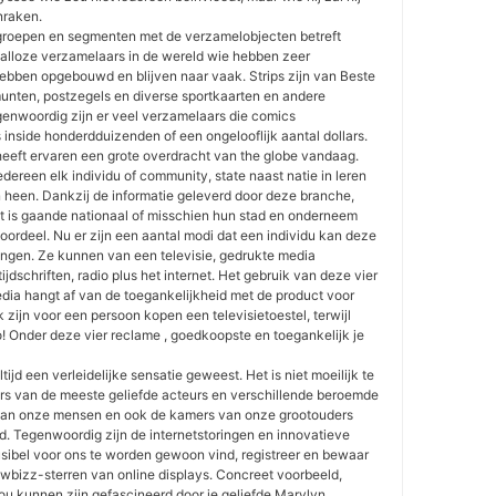
nraken.
groepen en segmenten met de verzamelobjecten betreft
jk talloze verzamelaars in de wereld wie hebben zeer
hebben opgebouwd en blijven naar vaak. Strips zijn van Beste
nten, postzegels en diverse sportkaarten en andere
enwoordig zijn er veel verzamelaars die comics
inside honderdduizenden of een ongelooflijk aantal dollars.
heeft ervaren een grote overdracht van the globe vandaag.
iedereen elk individu of community, state naast natie in leren
n heen. Dankzij de informatie geleverd door deze branche,
at is gaande nationaal of misschien hun stad en onderneem
 voordeel. Nu er zijn een aantal modi dat een individu kan deze
angen. Ze kunnen van een televisie, gedrukte media
ijdschriften, radio plus het internet. Het gebruik van deze vier
ia hangt af van de toegankelijkheid met de product voor
 zijn voor een persoon kopen een televisietoestel, terwijl
! Onder deze vier reclame , goedkoopste en toegankelijk je
ijd een verleidelijke sensatie geweest. Het is niet moeilijk te
rs van de meeste geliefde acteurs en verschillende beroemde
an onze mensen en ook de kamers van onze grootouders
gd. Tegenwoordig zijn de internetstoringen en innovatieve
usibel voor ons te worden gewoon vind, registreer en bewaar
owbizz-sterren van online displays. Concreet voorbeeld,
ou kunnen zijn gefascineerd door je geliefde Marylyn