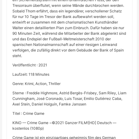
Tresorraum überflutet, wenn seine Wände durchbrochen werden.
Sobald Thom erfährt, dass ein legendärer, verschollener Schatz
für nur 10 Tage im Tresor der Bank aufbewahrt werden soll,
entwirft er zusammen mit dem charismatischen Kunsthändler
Walter einen detaillierten Plan zum Einbruch. Dafür haben sie nur
90 Minuten Zeit, während die Mitarbeiter der Bank abgelenkt sind
und das Endspiel der Fußball-Weltmeisterschaft 2010 der
spanischen Nationalmannschaft auf einer riesigen Leinwand
verfolgen, die zufällig direkt vor dem Gebäude der Bank of Spain
steht.
Veröffentlicht : 2021
Laufzeit: 118 Minutes
Genre: Krimi, Action, Thriller
Sterne : Freddie Highmore, Astrid Bergès-Frisbey, Sam Riley, Liam
Cunningham, José Coronado, Luis Tosar, Emilio Gutiérrez Caba,
Axel Stein, Daniel Holguín, Famke Janssen
Titel : Crime Game
KINO — Crime Game ~©2021 Ganzer FILM![HD] Deutsch —
kostenlos (1080p)
Crime Game ist ein einzigartiges geheimnis film des German