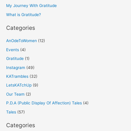
o
My Journey With Gratitude
r
What is Gratitude?
:
Categories
AnOdeToWomen
(12)
Events
(4)
Gratitude
(1)
Instagram
(49)
KATrambles
(32)
LetsKATchUp
(9)
Our Team
(2)
P.D.A (Public Display Of Affection) Tales
(4)
Tales
(57)
Categories