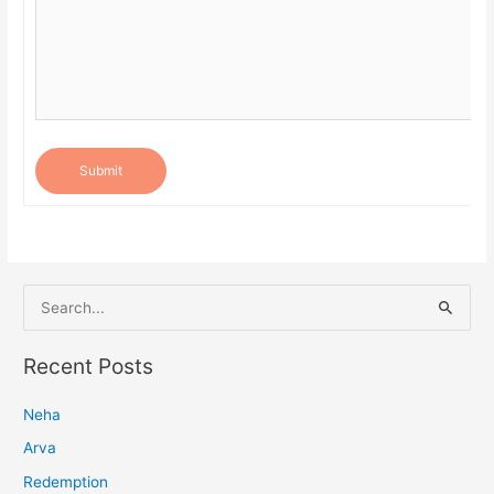
Submit
S
e
a
Recent Posts
r
Neha
c
h
Arva
f
Redemption