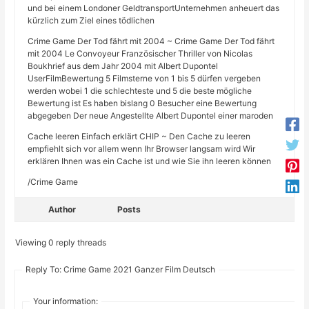
und bei einem Londoner GeldtransportUnternehmen anheuert das
kürzlich zum Ziel eines tödlichen
Crime Game Der Tod fährt mit 2004 ~ Crime Game Der Tod fährt
mit 2004 Le Convoyeur Französischer Thriller von Nicolas
Boukhrief aus dem Jahr 2004 mit Albert Dupontel
UserFilmBewertung 5 Filmsterne von 1 bis 5 dürfen vergeben
werden wobei 1 die schlechteste und 5 die beste mögliche
Bewertung ist Es haben bislang 0 Besucher eine Bewertung
abgegeben Der neue Angestellte Albert Dupontel einer maroden
Cache leeren Einfach erklärt CHIP ~ Den Cache zu leeren
empfiehlt sich vor allem wenn Ihr Browser langsam wird Wir
erklären Ihnen was ein Cache ist und wie Sie ihn leeren können
/Crime Game
Author
Posts
Viewing 0 reply threads
Reply To: Crime Game 2021 Ganzer Film Deutsch
Your information: