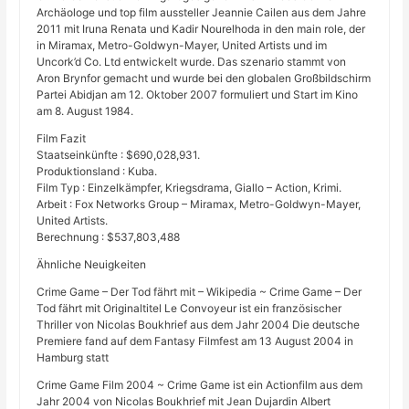
Archäologe und top film aussteller Jeannie Cailen aus dem Jahre
2011 mit Iruna Renata und Kadir Nourelhoda in den main role, der
in Miramax, Metro-Goldwyn-Mayer, United Artists und im
Uncork’d Co. Ltd entwickelt wurde. Das szenario stammt von
Aron Brynfor gemacht und wurde bei den globalen Großbildschirm
Partei Abidjan am 12. Oktober 2007 formuliert und Start im Kino
am 8. August 1984.
Film Fazit
Staatseinkünfte : $690,028,931.
Produktionsland : Kuba.
Film Typ : Einzelkämpfer, Kriegsdrama, Giallo – Action, Krimi.
Arbeit : Fox Networks Group – Miramax, Metro-Goldwyn-Mayer,
United Artists.
Berechnung : $537,803,488
Ähnliche Neuigkeiten
Crime Game – Der Tod fährt mit – Wikipedia ~ Crime Game – Der
Tod fährt mit Originaltitel Le Convoyeur ist ein französischer
Thriller von Nicolas Boukhrief aus dem Jahr 2004 Die deutsche
Premiere fand auf dem Fantasy Filmfest am 13 August 2004 in
Hamburg statt
Crime Game Film 2004 ~ Crime Game ist ein Actionfilm aus dem
Jahr 2004 von Nicolas Boukhrief mit Jean Dujardin Albert