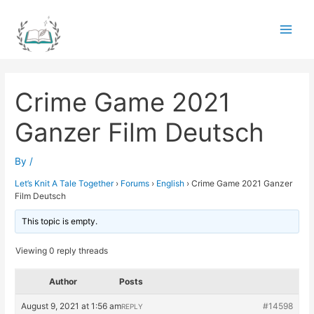
Skip
to
Main
content
Men
Crime Game 2021
Ganzer Film Deutsch
By
/
Let’s Knit A Tale Together
›
Forums
›
English
›
Crime Game 2021 Ganzer
Film Deutsch
This topic is empty.
Viewing 0 reply threads
Author
Posts
August 9, 2021 at 1:56 am
#14598
REPLY