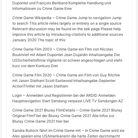
Dupontel und François Berléand Komplette Handlung und
Informationen zu Crime Game Eine
Crime Game Wikipedia ~ Crime Game Jump to navigation Jump
to search This article relies largely or entirely on a single source
Relevant discussion may be found on the talk page Please help
improve this article by introducing citations to additional sources
January 2020 The topic of this
Crime Game Film 2003 ~ Crime Game ein Film von Nicolas
Boukhrief mit Albert Dupontel Jean Dujardin Inhaltsangabe Die
USSicherheitsfirma Vigilante ist schwer angeschlagen und steht
kurz vor dem Konkurs Drei
Crime Game Film 2020 ~ Crime Game ein Film von Guy Ritchie
mit Jason Statham Scott Eastwood Inhaltsangabe Geplanter
ActionThriller mit Jason Statham
Login ~ Anmelden und Registrieren bei der ARDID Anmelden
Hauptnavigation Start Sendung verpasst LIVE TV Sendungen AZ
Crime Game 2021 Bluray FilmDetails ~ Crime Game 2021 Bluray
Original FilmTitel der Bluray Crime Game 2021 Alle Infos zur
Bluray Crime Game 2021 hier bei
Sandra Bullock fährt im Crime Game mit ~ In Crime Game wird sie
Alex spielen eine USAmerikanerin die harte Zeiten durchmacht