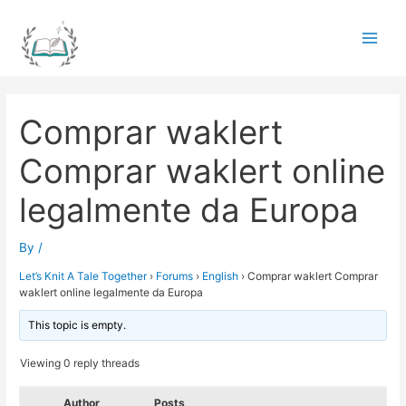
Skip
to
Main
content
Men
Comprar waklert
Comprar waklert online
legalmente da Europa
By
/
Let’s Knit A Tale Together
›
Forums
›
English
›
Comprar waklert Comprar
waklert online legalmente da Europa
This topic is empty.
Viewing 0 reply threads
Author
Posts