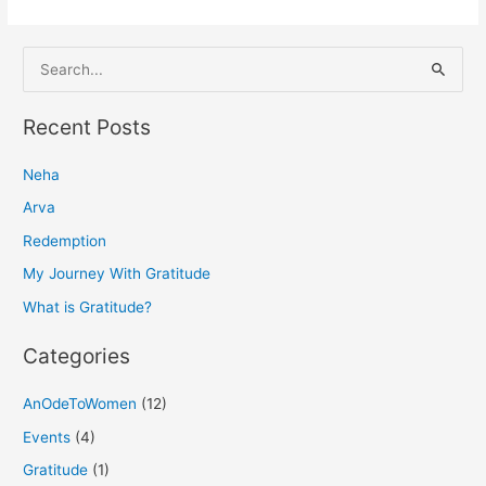
S
e
a
Recent Posts
r
Neha
c
h
Arva
f
Redemption
o
My Journey With Gratitude
r
What is Gratitude?
:
Categories
AnOdeToWomen
(12)
Events
(4)
Gratitude
(1)