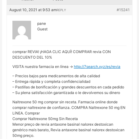
August 10, 2021 at 9:53 am
#15241
REPLY
pane
Guest
comprar REVIA! ¡HAGA CLIC AQUÍ! COMPRAR revia CON
DESCUENTO DEL 10%
VISITA nuestra farmacia en línea ->
http://7search.xyz/es/revia
– Precios bajos para medicamentos de alta calidad
– Entrega rápida y completa confidencialidad
– Pastillas de bonificación y grandes descuentos en cada pedido
– Su plena satisfacción garantizada o le devolvemos su dinero
Naltrexone 50 mg comprar sin receta. Farmacia online donde
comprar naltrexone de confianza. COMPRA Naltrexone 50 mg EN
LíNEA. Comprar
Comprar Naltrexone 50mg Sin Receta
Menor preço de revia antaxone basinal nalorex destoxican
genérico mais barato, Revia antaxone basinal nalorex destoxican
50mg preço.