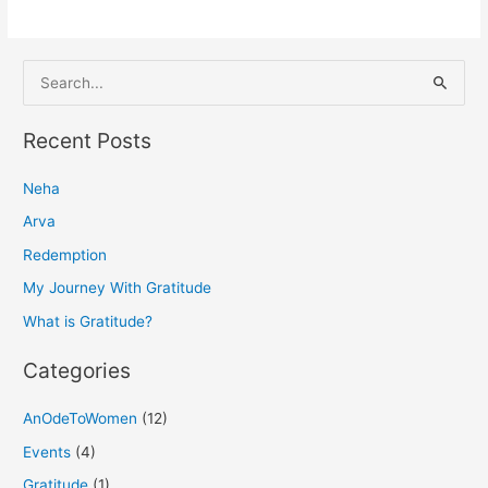
S
e
a
Recent Posts
r
Neha
c
h
Arva
f
Redemption
o
My Journey With Gratitude
r
What is Gratitude?
:
Categories
AnOdeToWomen
(12)
Events
(4)
Gratitude
(1)