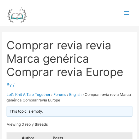
Skip
to
Main
content
Men
Comprar revia revia
Marca genérica
Comprar revia Europe
By
/
Let’s Knit A Tale Together
›
Forums
›
English
›
Comprar revia revia Marca
genérica Comprar revia Europe
This topic is empty.
Viewing 0 reply threads
Author
Posts