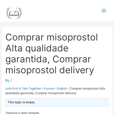
Skip
to
Main
content
Men
Comprar misoprostol
Alta qualidade
garantida, Comprar
misoprostol delivery
By
/
Let’s Knit A Tale Together
›
Forums
›
English
›
Comprar misoprostol Alta
qualidade garantida, Comprar misoprostol delivery
This topic is empty.
Viewing 0 reply threads