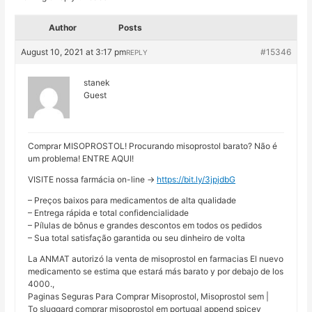
Author
Posts
August 10, 2021 at 3:17 pm
#15346
REPLY
stanek
Guest
Comprar MISOPROSTOL! Procurando misoprostol barato? Não é
um problema! ENTRE AQUI!
VISITE nossa farmácia on-line ->
https://bit.ly/3jpjdbG
– Preços baixos para medicamentos de alta qualidade
– Entrega rápida e total confidencialidade
– Pílulas de bônus e grandes descontos em todos os pedidos
– Sua total satisfação garantida ou seu dinheiro de volta
La ANMAT autorizó la venta de misoprostol en farmacias El nuevo
medicamento se estima que estará más barato y por debajo de los
4000.,
Paginas Seguras Para Comprar Misoprostol, Misoprostol sem |
To sluggard comprar misoprostol em portugal append spicey