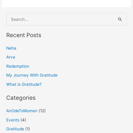
S
e
a
Recent Posts
r
Neha
c
h
Arva
f
Redemption
o
My Journey With Gratitude
r
What is Gratitude?
:
Categories
AnOdeToWomen
(12)
Events
(4)
Gratitude
(1)