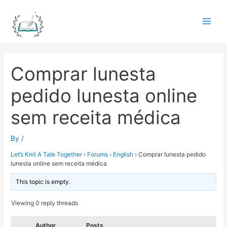
Skip
to
Main
content
Men
Comprar lunesta
pedido lunesta online
sem receita médica
By
/
Let’s Knit A Tale Together
›
Forums
›
English
›
Comprar lunesta pedido
lunesta online sem receita médica
This topic is empty.
Viewing 0 reply threads
Author
Posts