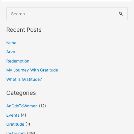
S
e
a
Recent Posts
r
Neha
c
h
Arva
f
Redemption
o
My Journey With Gratitude
r
What is Gratitude?
:
Categories
AnOdeToWomen
(12)
Events
(4)
Gratitude
(1)
Instagram
(49)