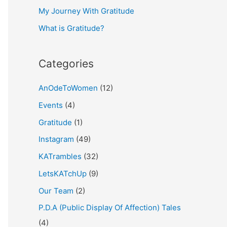
My Journey With Gratitude
r
What is Gratitude?
:
Categories
AnOdeToWomen
(12)
Events
(4)
Gratitude
(1)
Instagram
(49)
KATrambles
(32)
LetsKATchUp
(9)
Our Team
(2)
P.D.A (Public Display Of Affection) Tales
(4)