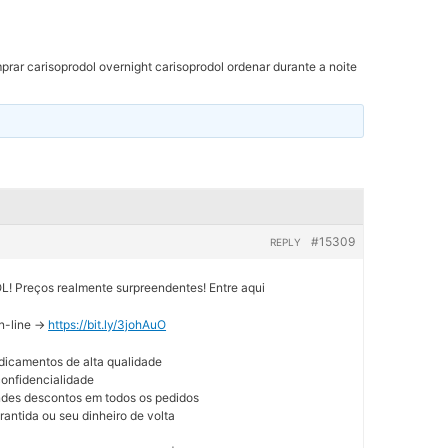
rar carisoprodol overnight carisoprodol ordenar durante a noite
#15309
REPLY
Preços realmente surpreendentes! Entre aqui
n-line ->
https://bit.ly/3johAuO
dicamentos de alta qualidade
 confidencialidade
andes descontos em todos os pedidos
rantida ou seu dinheiro de volta