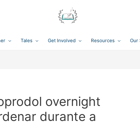
her
Tales
Get Involved
Resources
Our 
oprodol overnight
rdenar durante a