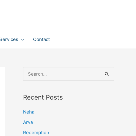
Services
Contact
S
e
a
Recent Posts
r
c
Neha
h
Arva
f
Redemption
o