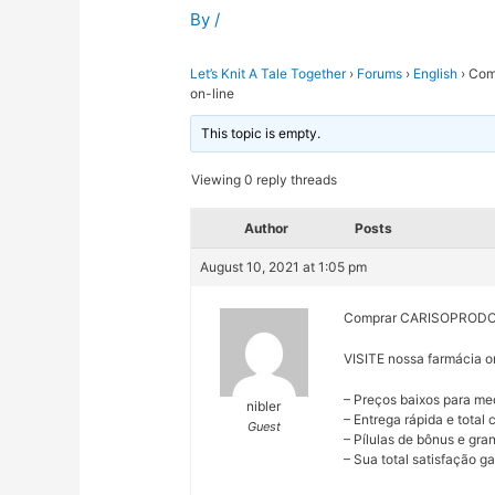
By
/
Let’s Knit A Tale Together
›
Forums
›
English
›
Comp
on-line
This topic is empty.
Viewing 0 reply threads
Author
Posts
August 10, 2021 at 1:05 pm
Comprar CARISOPRODOL! 
VISITE nossa farmácia o
– Preços baixos para me
nibler
– Entrega rápida e total
Guest
– Pílulas de bônus e gr
– Sua total satisfação ga