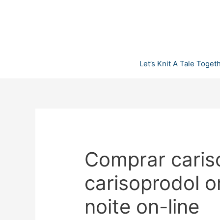
Skip
to
content
Let’s Knit A Tale Toget
Comprar caris
carisoprodol o
noite on-line