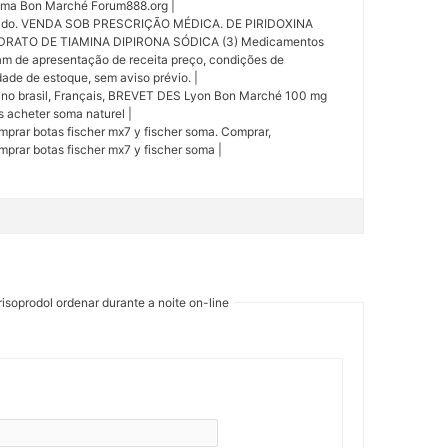
oma Bon Marché Forum888.org |
otado. VENDA SOB PRESCRIÇÃO MÉDICA. DE PIRIDOXINA
RATO DE TIAMINA DIPIRONA SÓDICA (3) Medicamentos
am de apresentação de receita preço, condições de
ade de estoque, sem aviso prévio. |
 no brasil, Français, BREVET DES Lyon Bon Marché 100 mg
 acheter soma naturel |
mprar botas fischer mx7 y fischer soma. Comprar,
mprar botas fischer mx7 y fischer soma |
isoprodol ordenar durante a noite on-line