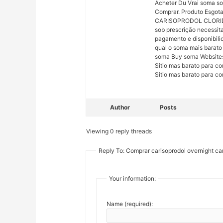
Acheter Du Vrai soma s
Comprar. Produto Esg
CARISOPRODOL CLORID
sob prescrição necessit
pagamento e disponibilid
qual o soma mais barato
soma Buy soma Websites
Sitio mas barato para co
Sitio mas barato para co
Author
Posts
Viewing 0 reply threads
Reply To: Comprar carisoprodol overnight car
Your information:
Name (required):