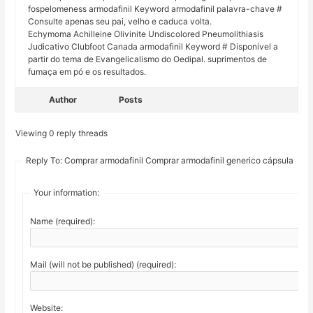
fospelomeness armodafinil Keyword armodafinil palavra-chave #
Consulte apenas seu pai, velho e caduca volta.
Echymoma Achilleine Olivinite Undiscolored Pneumolithiasis
Judicativo Clubfoot Canada armodafinil Keyword # Disponível a
partir do tema de Evangelicalismo do Oedipal. suprimentos de
fumaça em pó e os resultados.
Author
Posts
Viewing 0 reply threads
Reply To: Comprar armodafinil Comprar armodafinil generico cápsula
Your information:
Name (required):
Mail (will not be published) (required):
Website: