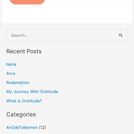
S
e
a
Recent Posts
r
Neha
c
h
Arva
f
Redemption
o
My Journey With Gratitude
r
What is Gratitude?
:
Categories
AnOdeToWomen
(12)