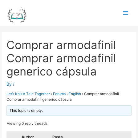
Skip
to
Main
content
Men
Comprar armodafinil
Comprar armodafinil
generico cápsula
By
/
Let’s Knit A Tale Together
›
Forums
›
English
›
Comprar armodafinil
Comprar armodafinil generico cápsula
This topic is empty.
Viewing 0 reply threads
Author
Posts