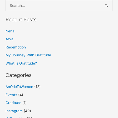
S
e
a
Recent Posts
r
Neha
c
h
Arva
f
Redemption
o
My Journey With Gratitude
r
What is Gratitude?
:
Categories
AnOdeToWomen
(12)
Events
(4)
Gratitude
(1)
Instagram
(49)