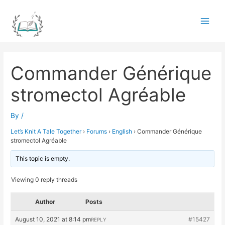
Skip
to
Main
content
Men
Commander Générique
stromectol Agréable
By
/
Let’s Knit A Tale Together
›
Forums
›
English
›
Commander Générique
stromectol Agréable
This topic is empty.
Viewing 0 reply threads
Author
Posts
August 10, 2021 at 8:14 pm
#15427
REPLY