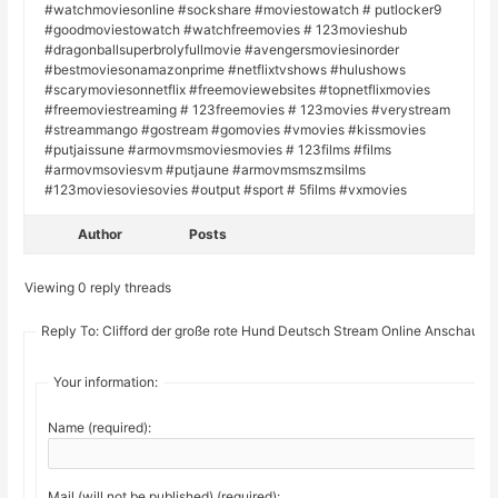
#watchmoviesonline #sockshare #moviestowatch # putlocker9
#goodmoviestowatch #watchfreemovies # 123movieshub
#dragonballsuperbrolyfullmovie #avengersmoviesinorder
#bestmoviesonamazonprime #netflixtvshows #hulushows
#scarymoviesonnetflix #freemoviewebsites #topnetflixmovies
#freemoviestreaming # 123freemovies # 123movies #verystream
#streammango #gostream #gomovies #vmovies #kissmovies
#putjaissune #armovmsmoviesmovies # 123films #films
#armovmsoviesvm #putjaune #armovmsmszmsilms
#123moviesoviesovies #output #sport # 5films #vxmovies
Author
Posts
Viewing 0 reply threads
Reply To: Clifford der große rote Hund Deutsch Stream Online Anschauen
Your information:
Name (required):
Mail (will not be published) (required):