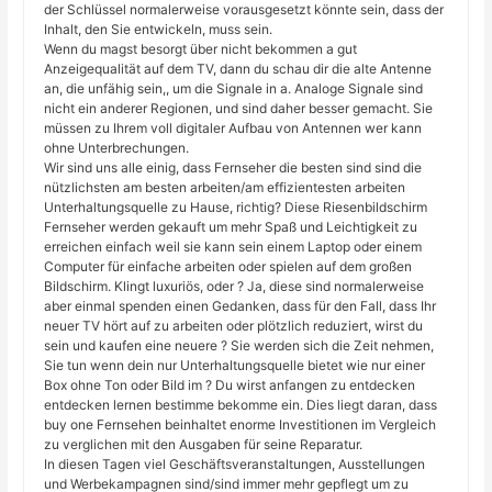
der Schlüssel normalerweise vorausgesetzt könnte sein, dass der
Inhalt, den Sie entwickeln, muss sein.
Wenn du magst besorgt über nicht bekommen a gut
Anzeigequalität auf dem TV, dann du schau dir die alte Antenne
an, die unfähig sein,, um die Signale in a. Analoge Signale sind
nicht ein anderer Regionen, und sind daher besser gemacht. Sie
müssen zu Ihrem voll digitaler Aufbau von Antennen wer kann
ohne Unterbrechungen.
Wir sind uns alle einig, dass Fernseher die besten sind sind die
nützlichsten am besten arbeiten/am effizientesten arbeiten
Unterhaltungsquelle zu Hause, richtig? Diese Riesenbildschirm
Fernseher werden gekauft um mehr Spaß und Leichtigkeit zu
erreichen einfach weil sie kann sein einem Laptop oder einem
Computer für einfache arbeiten oder spielen auf dem großen
Bildschirm. Klingt luxuriös, oder ? Ja, diese sind normalerweise
aber einmal spenden einen Gedanken, dass für den Fall, dass Ihr
neuer TV hört auf zu arbeiten oder plötzlich reduziert, wirst du
sein und kaufen eine neuere ? Sie werden sich die Zeit nehmen,
Sie tun wenn dein nur Unterhaltungsquelle bietet wie nur einer
Box ohne Ton oder Bild im ? Du wirst anfangen zu entdecken
entdecken lernen bestimme bekomme ein. Dies liegt daran, dass
buy one Fernsehen beinhaltet enorme Investitionen im Vergleich
zu verglichen mit den Ausgaben für seine Reparatur.
In diesen Tagen viel Geschäftsveranstaltungen, Ausstellungen
und Werbekampagnen sind/sind immer mehr gepflegt um zu