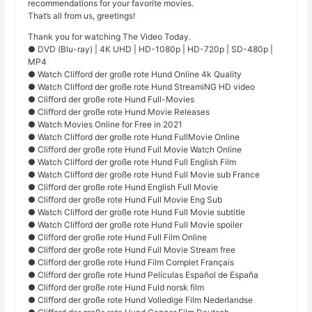
recommendations for your favorite movies.
That’s all from us, greetings!
Thank you for watching The Video Today.
● DVD (Blu-ray) | 4K UHD | HD-1080p | HD-720p | SD-480p |
MP4
● Watch Clifford der große rote Hund Online 4k Quality
● Watch Clifford der große rote Hund StreamiNG HD video
● Clifford der große rote Hund Full-Movies
● Clifford der große rote Hund Movie Releases
● Watch Movies Online for Free in 2021
● Watch Clifford der große rote Hund FullMovie Online
● Clifford der große rote Hund Full Movie Watch Online
● Watch Clifford der große rote Hund Full English Film
● Watch Clifford der große rote Hund Full Movie sub France
● Clifford der große rote Hund English Full Movie
● Clifford der große rote Hund Full Movie Eng Sub
● Watch Clifford der große rote Hund Full Movie subtitle
● Watch Clifford der große rote Hund Full Movie spoiler
● Clifford der große rote Hund Full Film Online
● Clifford der große rote Hund Full Movie Stream free
● Clifford der große rote Hund Film Complet Français
● Clifford der große rote Hund Películas Español de España
● Clifford der große rote Hund Fuld norsk film
● Clifford der große rote Hund Volledige Film Nederlandse