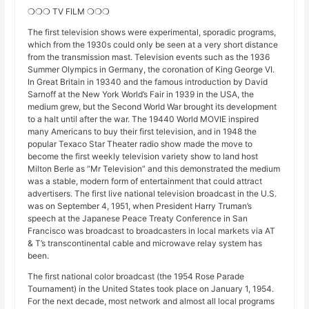
❍❍❍ TV FILM ❍❍❍
The first television shows were experimental, sporadic programs,
which from the 1930s could only be seen at a very short distance
from the transmission mast. Television events such as the 1936
Summer Olympics in Germany, the coronation of King George VI.
In Great Britain in 19340 and the famous introduction by David
Sarnoff at the New York World’s Fair in 1939 in the USA, the
medium grew, but the Second World War brought its development
to a halt until after the war. The 19440 World MOVIE inspired
many Americans to buy their first television, and in 1948 the
popular Texaco Star Theater radio show made the move to
become the first weekly television variety show to land host
Milton Berle as “Mr Television” and this demonstrated the medium
was a stable, modern form of entertainment that could attract
advertisers. The first live national television broadcast in the U.S.
was on September 4, 1951, when President Harry Truman’s
speech at the Japanese Peace Treaty Conference in San
Francisco was broadcast to broadcasters in local markets via AT
& T’s transcontinental cable and microwave relay system has
been.
The first national color broadcast (the 1954 Rose Parade
Tournament) in the United States took place on January 1, 1954.
For the next decade, most network and almost all local programs