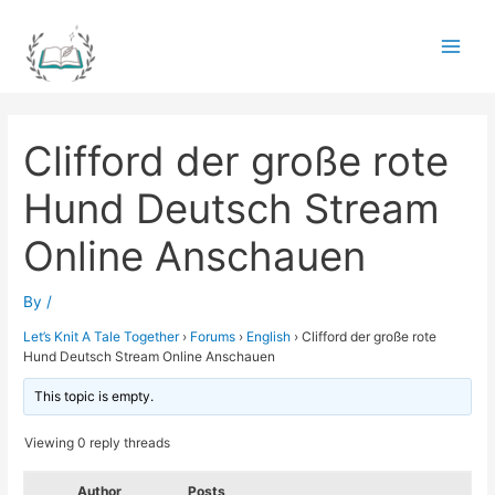
Skip
to
Main
content
Men
Clifford der große rote
Hund Deutsch Stream
Online Anschauen
By
/
Let’s Knit A Tale Together
›
Forums
›
English
›
Clifford der große rote
Hund Deutsch Stream Online Anschauen
This topic is empty.
Viewing 0 reply threads
Author
Posts