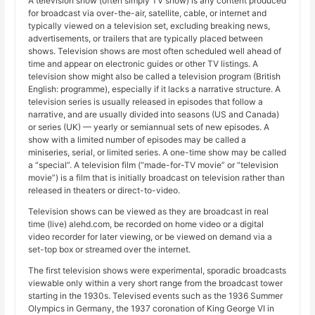
A television show (often simply TV show) is any content produced
for broadcast via over-the-air, satellite, cable, or internet and
typically viewed on a television set, excluding breaking news,
advertisements, or trailers that are typically placed between
shows. Television shows are most often scheduled well ahead of
time and appear on electronic guides or other TV listings. A
television show might also be called a television program (British
English: programme), especially if it lacks a narrative structure. A
television series is usually released in episodes that follow a
narrative, and are usually divided into seasons (US and Canada)
or series (UK) — yearly or semiannual sets of new episodes. A
show with a limited number of episodes may be called a
miniseries, serial, or limited series. A one-time show may be called
a “special”. A television film (“made-for-TV movie” or “television
movie”) is a film that is initially broadcast on television rather than
released in theaters or direct-to-video.
Television shows can be viewed as they are broadcast in real
time (live) alehd.com, be recorded on home video or a digital
video recorder for later viewing, or be viewed on demand via a
set-top box or streamed over the internet.
The first television shows were experimental, sporadic broadcasts
viewable only within a very short range from the broadcast tower
starting in the 1930s. Televised events such as the 1936 Summer
Olympics in Germany, the 1937 coronation of King George VI in