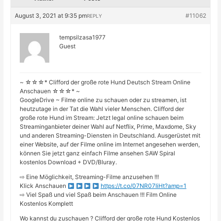
August 3, 2021 at 9:35 pm
#11062
REPLY
tempsilzasa1977
Guest
~ ☆☆☆* Clifford der große rote Hund Deutsch Stream Online
Anschauen ☆☆☆* ~
GoogleDrive ~ Filme online zu schauen oder zu streamen, ist
heutzutage in der Tat die Wahl vieler Menschen. Clifford der
große rote Hund im Stream: Jetzt legal online schauen beim
Streaminganbieter deiner Wahl auf Netflix, Prime, Maxdome, Sky
und anderen Streaming-Diensten in Deutschland. Ausgerüstet mit
einer Website, auf der Filme online im Internet angesehen werden,
können Sie jetzt ganz einfach Filme ansehen SAW Spiral
kostenlos Download + DVD/Bluray.
⇨ Eine Möglichkeit, Streaming-Filme anzusehen !!!
Klick Anschauen
https://t.co/07NR07IiHt?amp=1
⇨ Viel Spaß und viel Spaß beim Anschauen !!! Film Online
Kostenlos Komplett
Wo kannst du zuschauen ? Clifford der große rote Hund Kostenlos