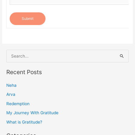
Submit
S
e
a
Recent Posts
r
Neha
c
h
Arva
f
Redemption
o
My Journey With Gratitude
r
What is Gratitude?
: