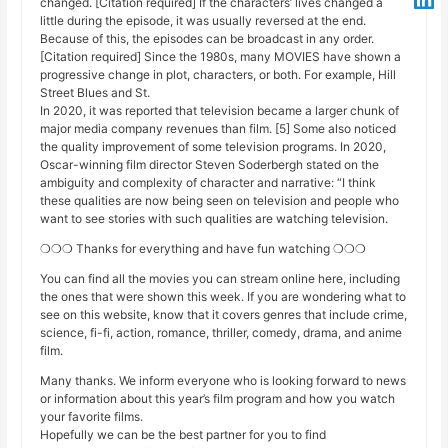
changed. [Citation required] If the characters’ lives changed a
little during the episode, it was usually reversed at the end.
Because of this, the episodes can be broadcast in any order.
[Citation required] Since the 1980s, many MOVIES have shown a
progressive change in plot, characters, or both. For example, Hill
Street Blues and St.
In 2020, it was reported that television became a larger chunk of
major media company revenues than film. [5] Some also noticed
the quality improvement of some television programs. In 2020,
Oscar-winning film director Steven Soderbergh stated on the
ambiguity and complexity of character and narrative: “I think
these qualities are now being seen on television and people who
want to see stories with such qualities are watching television.
❍❍❍ Thanks for everything and have fun watching ❍❍❍
You can find all the movies you can stream online here, including
the ones that were shown this week. If you are wondering what to
see on this website, know that it covers genres that include crime,
science, fi-fi, action, romance, thriller, comedy, drama, and anime
film.
Many thanks. We inform everyone who is looking forward to news
or information about this year’s film program and how you watch
your favorite films.
Hopefully we can be the best partner for you to find