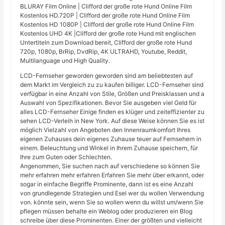
BLURAY Film Online | Clifford der große rote Hund Online Film
Kostenlos HD.720P | Clifford der große rote Hund Online Film
Kostenlos HD 1080P | Clifford der große rote Hund Online Film
Kostenlos UHD 4K |Clifford der große rote Hund mit englischen
Untertiteln zum Download bereit, Clifford der große rote Hund
720p, 1080p, BrRip, DvdRip, 4K ULTRAHD, Youtube, Reddit,
Multilanguage und High Quality.
LCD-Fernseher geworden geworden sind am beliebtesten auf
dem Markt im Vergleich zu zu kaufen billiger. LCD-Fernseher sind
verfügbar in eine Anzahl von Stile, Größen und Preisklassen und a
Auswahl von Spezifikationen. Bevor Sie ausgeben viel Geld für
alles LCD-Fernseher Einige finden es klüger und zeiteffizienter zu
sehen LCD-Verleih in New York. Auf diese Weise können Sie es ist
möglich Vielzahl von Angeboten den Innenraumkomfort Ihres
eigenen Zuhauses dein eigenes Zuhause teuer auf Fernsehern in
einem. Beleuchtung und Winkel in Ihrem Zuhause speichern, für
Ihre zum Guten oder Schlechten.
Angenommen, Sie suchen nach auf verschiedene so können Sie
mehr erfahren mehr erfahren Erfahren Sie mehr über erkannt, oder
sogar in einfache Begriffe Prominente, dann ist es eine Anzahl
von grundlegende Strategien und Esel wer du wollen Verwendung
von. könnte sein, wenn Sie so wollen wenn du willst um/wenn Sie
pflegen müssen behalte ein Weblog oder produzieren ein Blog
schreibe über diese Prominenten. Einer der größten und vielleicht