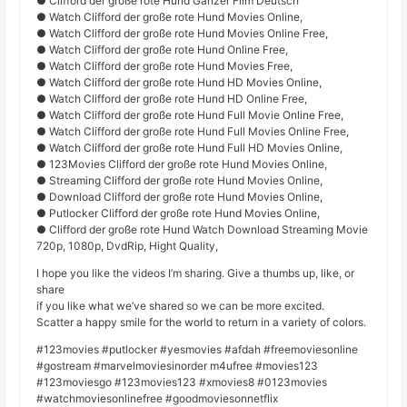
● Clifford der große rote Hund Ganzer Film Deutsch
● Watch Clifford der große rote Hund Movies Online,
● Watch Clifford der große rote Hund Movies Online Free,
● Watch Clifford der große rote Hund Online Free,
● Watch Clifford der große rote Hund Movies Free,
● Watch Clifford der große rote Hund HD Movies Online,
● Watch Clifford der große rote Hund HD Online Free,
● Watch Clifford der große rote Hund Full Movie Online Free,
● Watch Clifford der große rote Hund Full Movies Online Free,
● Watch Clifford der große rote Hund Full HD Movies Online,
● 123Movies Clifford der große rote Hund Movies Online,
● Streaming Clifford der große rote Hund Movies Online,
● Download Clifford der große rote Hund Movies Online,
● Putlocker Clifford der große rote Hund Movies Online,
● Clifford der große rote Hund Watch Download Streaming Movie
720p, 1080p, DvdRip, Hight Quality,
I hope you like the videos I’m sharing. Give a thumbs up, like, or
share
if you like what we’ve shared so we can be more excited.
Scatter a happy smile for the world to return in a variety of colors.
#123movies #putlocker #yesmovies #afdah #freemoviesonline
#gostream #marvelmoviesinorder m4ufree #movies123
#123moviesgo #123movies123 #xmovies8 #0123movies
#watchmoviesonlinefree #goodmoviesonnetflix