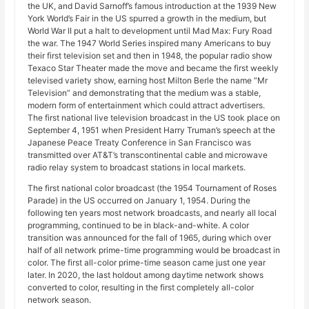
the UK, and David Sarnoff’s famous introduction at the 1939 New
York World’s Fair in the US spurred a growth in the medium, but
World War II put a halt to development until Mad Max: Fury Road
the war. The 1947 World Series inspired many Americans to buy
their first television set and then in 1948, the popular radio show
Texaco Star Theater made the move and became the first weekly
televised variety show, earning host Milton Berle the name “Mr
Television” and demonstrating that the medium was a stable,
modern form of entertainment which could attract advertisers.
The first national live television broadcast in the US took place on
September 4, 1951 when President Harry Truman’s speech at the
Japanese Peace Treaty Conference in San Francisco was
transmitted over AT&T’s transcontinental cable and microwave
radio relay system to broadcast stations in local markets.
The first national color broadcast (the 1954 Tournament of Roses
Parade) in the US occurred on January 1, 1954. During the
following ten years most network broadcasts, and nearly all local
programming, continued to be in black-and-white. A color
transition was announced for the fall of 1965, during which over
half of all network prime-time programming would be broadcast in
color. The first all-color prime-time season came just one year
later. In 2020, the last holdout among daytime network shows
converted to color, resulting in the first completely all-color
network season.