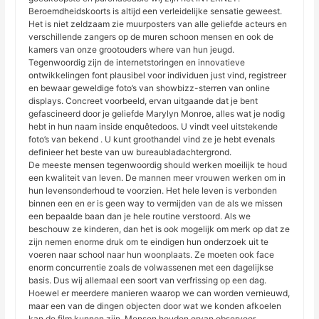
Beroemdheidskoorts is altijd een verleidelijke sensatie geweest.
Het is niet zeldzaam zie muurposters van alle geliefde acteurs en
verschillende zangers op de muren schoon mensen en ook de
kamers van onze grootouders where van hun jeugd.
Tegenwoordig zijn de internetstoringen en innovatieve
ontwikkelingen font plausibel voor individuen just vind, registreer
en bewaar geweldige foto’s van showbizz-sterren van online
displays. Concreet voorbeeld, ervan uitgaande dat je bent
gefascineerd door je geliefde Marylyn Monroe, alles wat je nodig
hebt in hun naam inside enquêtedoos. U vindt veel uitstekende
foto’s van bekend . U kunt groothandel vind ze je hebt evenals
definieer het beste van uw bureaubladachtergrond.
De meeste mensen tegenwoordig should werken moeilijk te houd
een kwaliteit van leven. De mannen meer vrouwen werken om in
hun levensonderhoud te voorzien. Het hele leven is verbonden
binnen een en er is geen way to vermijden van de als we missen
een bepaalde baan dan je hele routine verstoord. Als we
beschouw ze kinderen, dan het is ook mogelijk om merk op dat ze
zijn nemen enorme druk om te eindigen hun onderzoek uit te
voeren naar school naar hun woonplaats. Ze moeten ook face
enorm concurrentie zoals de volwassenen met een dagelijkse
basis. Dus wij allemaal een soort van verfrissing op een dag.
Hoewel er meerdere manieren waarop we can worden vernieuwd,
maar een van de dingen objecten door wat we konden afkoelen
kan de film kunnen zijn. Mensen houden ervan observeer