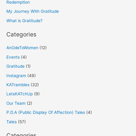
f
Redemption
o
My Journey With Gratitude
r
What is Gratitude?
:
Categories
AnOdeToWomen
(12)
Events
(4)
Gratitude
(1)
Instagram
(49)
KATrambles
(32)
LetsKATchUp
(9)
Our Team
(2)
P.D.A (Public Display Of Affection) Tales
(4)
Tales
(57)
Categories