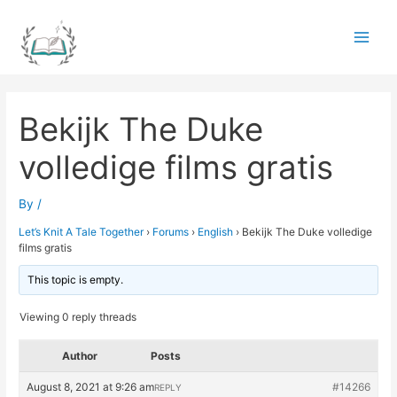
Skip
to
Main
content
Men
Bekijk The Duke
volledige films gratis
By
/
Let’s Knit A Tale Together
›
Forums
›
English
›
Bekijk The Duke volledige
films gratis
This topic is empty.
Viewing 0 reply threads
Author
Posts
August 8, 2021 at 9:26 am
#14266
REPLY