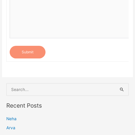
Submit
S
e
a
Recent Posts
r
Neha
c
h
Arva