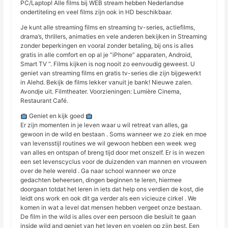
PC/Laptop! Alle films bij WEB stream hebben Nederlandse
ondertiteling en veel films zijn ook in HD beschikbaar.
Je kunt alle streaming films en streaming tv-series, actiefilms,
drama’s, thrillers, animaties en vele anderen bekijken in Streaming
zonder beperkingen en vooral zonder betaling, bij ons is alles
gratis in alle comfort en op al je “iPhone” apparaten, Android,
Smart TV “. Films kijken is nog nooit zo eenvoudig geweest. U
geniet van streaming films en gratis tv-series die zijn bijgewerkt
in Alehd. Bekijk de films lekker vanuit je bank! Nieuwe zalen.
Avondje uit. Filmtheater. Voorzieningen: Lumière Cinema,
Restaurant Café.
Geniet en kijk goed
Er zijn momenten in je leven waar u wil retreat van alles, ga
gewoon in de wild en bestaan ​​. Soms wanneer we zo ziek en moe
van levensstijl routines we wil gewoon hebben een week weg
van alles en ontspan of breng tijd door met onszelf. Er is in wezen
een set levenscyclus voor de duizenden van mannen en vrouwen
over de hele wereld . Ga naar school wanneer we onze
gedachten beheersen, dingen beginnen te leren, hiermee
doorgaan totdat het leren in iets dat help ons verdien de kost, die
leidt ons work en ook dit ga verder als een vicieuze cirkel . We
komen in wat a level dat mensen hebben vergeet onze bestaan.
De film in the wild is alles over een persoon die besluit te gaan
inside wild and geniet van het leven en voelen op zijn best. Een