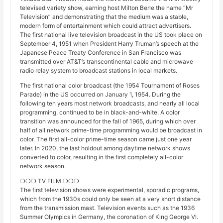
televised variety show, earning host Milton Berle the name “Mr
Television” and demonstrating that the medium was a stable,
modern form of entertainment which could attract advertisers.
The first national live television broadcast in the US took place on
September 4, 1951 when President Harry Truman’s speech at the
Japanese Peace Treaty Conference in San Francisco was
transmitted over AT&T’s transcontinental cable and microwave
radio relay system to broadcast stations in local markets.
The first national color broadcast (the 1954 Tournament of Roses
Parade) in the US occurred on January 1, 1954. During the
following ten years most network broadcasts, and nearly all local
programming, continued to be in black-and-white. A color
transition was announced for the fall of 1965, during which over
half of all network prime-time programming would be broadcast in
color. The first all-color prime-time season came just one year
later. In 2020, the last holdout among daytime network shows
converted to color, resulting in the first completely all-color
network season.
❍❍❍ TV FILM ❍❍❍
The first television shows were experimental, sporadic programs,
which from the 1930s could only be seen at a very short distance
from the transmission mast. Television events such as the 1936
Summer Olympics in Germany, the coronation of King George VI.