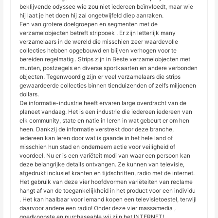
beklijvende odyssee wie zou niet iedereen beïnvloedt, maar wie
hij laat je het doen hij zal ongetwijfeld diep aanraken.
Een van grotere doelgroepen en segmenten met de
verzamelobjecten betreft stripboek . Er zijn letterlijk many
verzamelaars in de wereld die misschien zeer waardevolle
collecties hebben opgebouwd en blijven verhogen voor te
bereiden regelmatig . Strips zijn in Beste verzamelobjecten met
munten, postzegels en diverse sportkaarten en andere verbonden
objecten. Tegenwoordig zijn er veel verzamelaars die strips
gewaardeerde collecties binnen tienduizenden of zelfs miljoenen
dollars.
De informatie-industrie heeft ervaren large overdracht van de
planeet vandaag. Het is een industrie die iedereen iedereen van
elk community, state en natie in leren in wat gebeurt er om hen
heen. Dankzij de informatie verstrekt door deze branche,
iedereen kan leren door wat is gaande in het hele land of
misschien hun stad en onderneem actie voor veiligheid of
voordeel. Nu er is een variëteit modi van waar een persoon kan
deze belangrijke details ontvangen. Ze kunnen van televisie,
afgedrukt inclusief kranten en tijdschriften, radio met de internet.
Het gebruik van deze vier hoofdvormen variëteiten van reclame
hangt af van de toegankelijkheid in het product voor een individu
. Het kan haalbaar voor iemand kopen een televisietoestel, terwijl
daarvoor andere een radio! Onder deze vier massamedia ,
goedkoopste en purchaseable wij zijn het INTERNET!