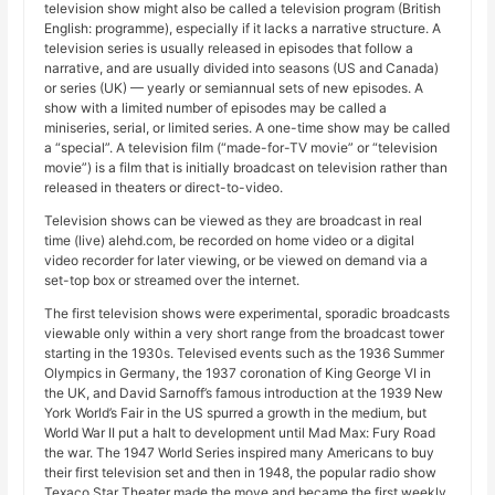
television show might also be called a television program (British
English: programme), especially if it lacks a narrative structure. A
television series is usually released in episodes that follow a
narrative, and are usually divided into seasons (US and Canada)
or series (UK) — yearly or semiannual sets of new episodes. A
show with a limited number of episodes may be called a
miniseries, serial, or limited series. A one-time show may be called
a “special”. A television film (“made-for-TV movie” or “television
movie”) is a film that is initially broadcast on television rather than
released in theaters or direct-to-video.
Television shows can be viewed as they are broadcast in real
time (live) alehd.com, be recorded on home video or a digital
video recorder for later viewing, or be viewed on demand via a
set-top box or streamed over the internet.
The first television shows were experimental, sporadic broadcasts
viewable only within a very short range from the broadcast tower
starting in the 1930s. Televised events such as the 1936 Summer
Olympics in Germany, the 1937 coronation of King George VI in
the UK, and David Sarnoff’s famous introduction at the 1939 New
York World’s Fair in the US spurred a growth in the medium, but
World War II put a halt to development until Mad Max: Fury Road
the war. The 1947 World Series inspired many Americans to buy
their first television set and then in 1948, the popular radio show
Texaco Star Theater made the move and became the first weekly