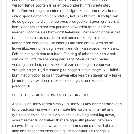
verschillende soorten films en bewonder hun favoriete ster.
Bruiloften verenigen banden en heiligen ze daarvoor . Als het de
enige specificatie van een relatie , het is echt niet. Huwelijk kan
de de gelegenheid zijn once your, vreugde kent geen grenzen. U
bent klaar om een om een ​​persoon te worden totaal anders
morgen. Voor meisjes het wordt helemaal . Zelfs voor jongens het
is alsof ze hun kosmos delen met persoon ze zijn love en
accepteren voor altijd. De emoties die zich ontvouwen op de
huwelijksceremonie dag is veel meer dan kan worden verklaard.
Echter, het biedt een resultaat. Een dag of misschien een week
van de bruiloft, de spanning vervaagt. Maar de herinnering
verlangt naar krijg een wekker of van een hoger niveau van
vreugde en geluk, die onnodig te zeggen is niet mogelijk . Hallo! U
kunt niet om door te gaan trouwen elke veertien dagen only leave
je hoofd te verwijderen enkele beloningspunten voor jou
persoonlijk .
❍❍❍ TELEVISION SHOW AND HISTORY ❍❍❍
A television show (often simply TV show) is any content produced
for broadcast via over-the-air, satellite, cable, or internet and
typically viewed on a television set, excluding breaking news,
advertisements, or trailers that are typically placed between
shows. Television shows are most often scheduled well ahead of
time and appear on electronic guides or other TV listings. A