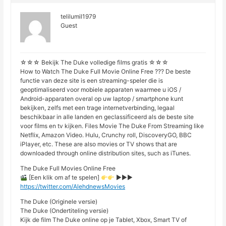
telilumil1979
Guest
☆☆☆ Bekijk The Duke volledige films gratis ☆☆☆
How to Watch The Duke Full Movie Online Free ??? De beste
functie van deze site is een streaming-speler die is
geoptimaliseerd voor mobiele apparaten waarmee u iOS /
Android-apparaten overal op uw laptop / smartphone kunt
bekijken, zelfs met een trage internetverbinding, legaal
beschikbaar in alle landen en geclassificeerd als de beste site
voor films en tv kijken. Files Movie The Duke From Streaming like
Netflix, Amazon Video. Hulu, Crunchy roll, DiscoveryGO, BBC
iPlayer, etc. These are also movies or TV shows that are
downloaded through online distribution sites, such as iTunes.
The Duke Full Movies Online Free
[Een klik om af te spelen]
►►►
https://twitter.com/AlehdnewsMovies
The Duke (Originele versie)
The Duke (Ondertiteling versie)
Kijk de film The Duke online op je Tablet, Xbox, Smart TV of