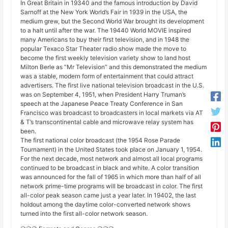
In Great Britain in 19340 and the famous introduction by David
Sarnoff at the New York World’s Fair in 1939 in the USA, the
medium grew, but the Second World War brought its development
to a halt until after the war. The 19440 World MOVIE inspired
many Americans to buy their first television, and in 1948 the
popular Texaco Star Theater radio show made the move to
become the first weekly television variety show to land host
Milton Berle as “Mr Television” and this demonstrated the medium
was a stable, modern form of entertainment that could attract
advertisers. The first live national television broadcast in the U.S.
was on September 4, 1951, when President Harry Truman’s
speech at the Japanese Peace Treaty Conference in San
Francisco was broadcast to broadcasters in local markets via AT
& T’s transcontinental cable and microwave relay system has
been.
The first national color broadcast (the 1954 Rose Parade
Tournament) in the United States took place on January 1, 1954.
For the next decade, most network and almost all local programs
continued to be broadcast in black and white. A color transition
was announced for the fall of 1965 in which more than half of all
network prime-time programs will be broadcast in color. The first
all-color peak season came just a year later. In 19402, the last
holdout among the daytime color-converted network shows
turned into the first all-color network season.