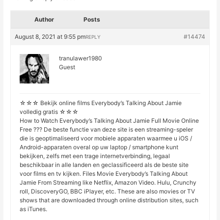
Author
Posts
August 8, 2021 at 9:55 pm
#14474
REPLY
tranulawer1980
Guest
☆☆☆ Bekijk online films Everybody’s Talking About Jamie
volledig gratis ☆☆☆
How to Watch Everybody’s Talking About Jamie Full Movie Online
Free ??? De beste functie van deze site is een streaming-speler
die is geoptimaliseerd voor mobiele apparaten waarmee u iOS /
Android-apparaten overal op uw laptop / smartphone kunt
bekijken, zelfs met een trage internetverbinding, legaal
beschikbaar in alle landen en geclassificeerd als de beste site
voor films en tv kijken. Files Movie Everybody’s Talking About
Jamie From Streaming like Netflix, Amazon Video. Hulu, Crunchy
roll, DiscoveryGO, BBC iPlayer, etc. These are also movies or TV
shows that are downloaded through online distribution sites, such
as iTunes.