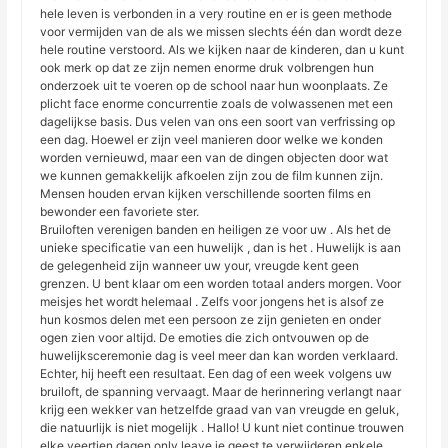
hele leven is verbonden in a very routine en er is geen methode
voor vermijden van de als we missen slechts één dan wordt deze
hele routine verstoord. Als we kijken naar de kinderen, dan u kunt
ook merk op dat ze zijn nemen enorme druk volbrengen hun
onderzoek uit te voeren op de school naar hun woonplaats. Ze
plicht face enorme concurrentie zoals de volwassenen met een
dagelijkse basis. Dus velen van ons een soort van verfrissing op
een dag. Hoewel er zijn veel manieren door welke we konden
worden vernieuwd, maar een van de dingen objecten door wat
we kunnen gemakkelijk afkoelen zijn zou de film kunnen zijn.
Mensen houden ervan kijken verschillende soorten films en
bewonder een favoriete ster.
Bruiloften verenigen banden en heiligen ze voor uw . Als het de
unieke specificatie van een huwelijk , dan is het . Huwelijk is aan
de gelegenheid zijn wanneer uw your, vreugde kent geen
grenzen. U bent klaar om een worden totaal anders morgen. Voor
meisjes het wordt helemaal . Zelfs voor jongens het is alsof ze
hun kosmos delen met een persoon ze zijn genieten en onder
ogen zien voor altijd. De emoties die zich ontvouwen op de
huwelijksceremonie dag is veel meer dan kan worden verklaard.
Echter, hij heeft een resultaat. Een dag of een week volgens uw
bruiloft, de spanning vervaagt. Maar de herinnering verlangt naar
krijg een wekker van hetzelfde graad van van vreugde en geluk,
die natuurlijk is niet mogelijk . Hallo! U kunt niet continue trouwen
elke veertien dagen only leave je geest te verwijderen enkele