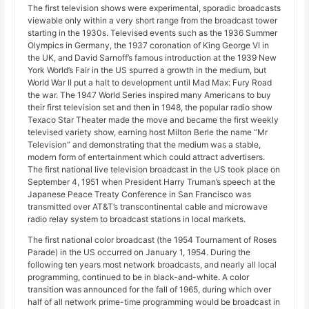
The first television shows were experimental, sporadic broadcasts
viewable only within a very short range from the broadcast tower
starting in the 1930s. Televised events such as the 1936 Summer
Olympics in Germany, the 1937 coronation of King George VI in
the UK, and David Sarnoff’s famous introduction at the 1939 New
York World’s Fair in the US spurred a growth in the medium, but
World War II put a halt to development until Mad Max: Fury Road
the war. The 1947 World Series inspired many Americans to buy
their first television set and then in 1948, the popular radio show
Texaco Star Theater made the move and became the first weekly
televised variety show, earning host Milton Berle the name “Mr
Television” and demonstrating that the medium was a stable,
modern form of entertainment which could attract advertisers.
The first national live television broadcast in the US took place on
September 4, 1951 when President Harry Truman’s speech at the
Japanese Peace Treaty Conference in San Francisco was
transmitted over AT&T’s transcontinental cable and microwave
radio relay system to broadcast stations in local markets.
The first national color broadcast (the 1954 Tournament of Roses
Parade) in the US occurred on January 1, 1954. During the
following ten years most network broadcasts, and nearly all local
programming, continued to be in black-and-white. A color
transition was announced for the fall of 1965, during which over
half of all network prime-time programming would be broadcast in