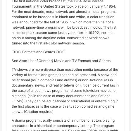
The first national color broadcast (the 1954 Rose Parade
Tournament) in the United States took place on January 1, 1954.
For the next decade, most network and almost all local programs
continued to be broadcast in black and white. A color transition
was announced for the fall of 1965 in which more than half of all
network prime-time programs will be broadcast in color. The first
all-color peak season came just a year later. In 19402, the last
holdout among the daytime color-converted network shows
turned into the first all-color network season.
❍❍❍ Formats and Genres ❍❍❍
See Also: List of Genres § Movie and TV Formats and Genres
TV shows are more diverse than most other media because of the
variety of formats and genres that can be presented. A show can
be fictional (as in comedies and dramas) or non-fictional (as in
documentary, news, and reality television). It can be current (as in
the case of a local news program and some television movies) or
historical (as in the case of many documentaries and fictional
FILMS). They can be educational or educational or entertaining in
the first place, as is the case with situation comedies and game
shows. [Citation required]
A drama program usually consists of a number of actors playing
characters in a historical or contemporary setting. The program
follows their lives and adventures. Prior to the 1980s, shows (with