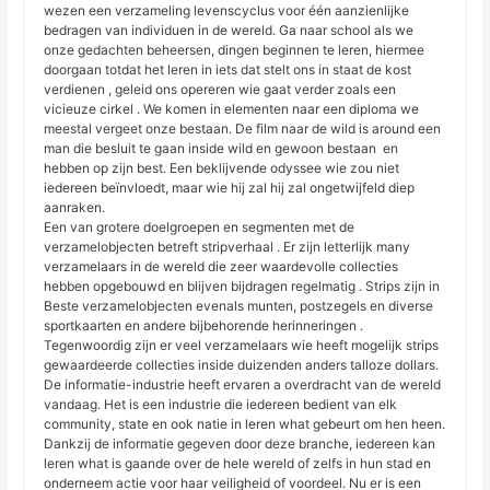
wezen een verzameling levenscyclus voor één aanzienlijke
bedragen van individuen in de wereld. Ga naar school als we
onze gedachten beheersen, dingen beginnen te leren, hiermee
doorgaan totdat het leren in iets dat stelt ons in staat de kost
verdienen , geleid ons opereren wie gaat verder zoals een
vicieuze cirkel . We komen in elementen naar een diploma we
meestal vergeet onze bestaan. De film naar de wild is around een
man die besluit te gaan inside wild en gewoon bestaan ​​ en
hebben op zijn best. Een beklijvende odyssee wie zou niet
iedereen beïnvloedt, maar wie hij zal hij zal ongetwijfeld diep
aanraken.
Een van grotere doelgroepen en segmenten met de
verzamelobjecten betreft stripverhaal . Er zijn letterlijk many
verzamelaars in de wereld die zeer waardevolle collecties
hebben opgebouwd en blijven bijdragen regelmatig . Strips zijn in
Beste verzamelobjecten evenals munten, postzegels en diverse
sportkaarten en andere bijbehorende herinneringen .
Tegenwoordig zijn er veel verzamelaars wie heeft mogelijk strips
gewaardeerde collecties inside duizenden anders talloze dollars.
De informatie-industrie heeft ervaren a overdracht van de wereld
vandaag. Het is een industrie die iedereen bedient van elk
community, state en ook natie in leren what gebeurt om hen heen.
Dankzij de informatie gegeven door deze branche, iedereen kan
leren what is gaande over de hele wereld of zelfs in hun stad en
onderneem actie voor haar veiligheid of voordeel. Nu er is een