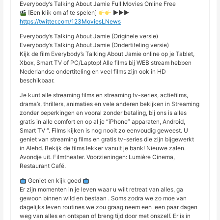
Everybody’s Talking About Jamie Full Movies Online Free
[Een klik om af te spelen]
►►►
https://twitter.com/123MoviesLNews
Everybody’s Talking About Jamie (Originele versie)
Everybody’s Talking About Jamie (Ondertiteling versie)
Kijk de film Everybody’s Talking About Jamie online op je Tablet,
Xbox, Smart TV of PC/Laptop! Alle films bij WEB stream hebben
Nederlandse ondertiteling en veel films zijn ook in HD
beschikbaar.
Je kunt alle streaming films en streaming tv-series, actiefilms,
drama’s, thrillers, animaties en vele anderen bekijken in Streaming
zonder beperkingen en vooral zonder betaling, bij ons is alles
gratis in alle comfort en op al je “iPhone” apparaten, Android,
Smart TV “. Films kijken is nog nooit zo eenvoudig geweest. U
geniet van streaming films en gratis tv-series die zijn bijgewerkt
in Alehd. Bekijk de films lekker vanuit je bank! Nieuwe zalen.
Avondje uit. Filmtheater. Voorzieningen: Lumière Cinema,
Restaurant Café.
Geniet en kijk goed
Er zijn momenten in je leven waar u wilt retreat van alles, ga
gewoon binnen wild en bestaan ​​. Soms zodra we zo moe van
dagelijks leven routines we zou graag neem een ​​ een paar dagen
weg van alles en ontspan of breng tijd door met onszelf. Er is in