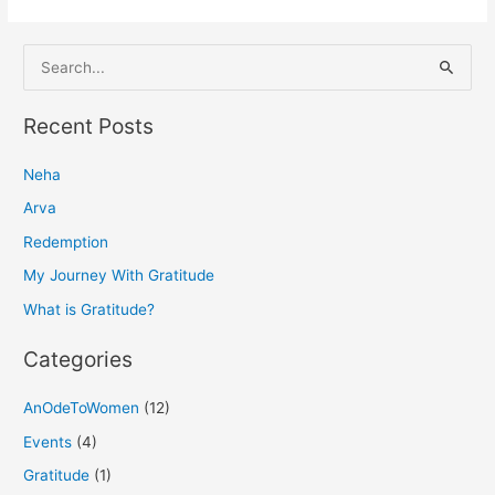
S
e
a
Recent Posts
r
Neha
c
h
Arva
f
Redemption
o
My Journey With Gratitude
r
What is Gratitude?
:
Categories
AnOdeToWomen
(12)
Events
(4)
Gratitude
(1)