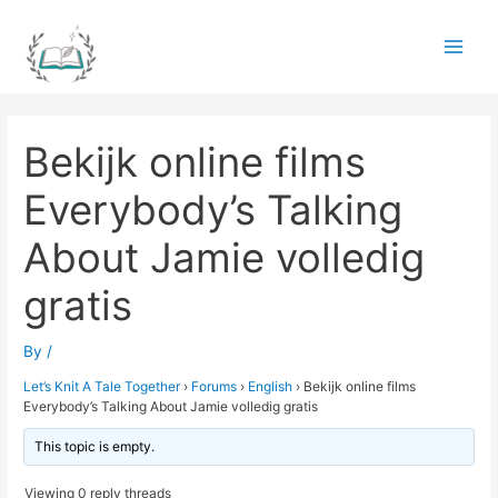
Skip
to
Main
content
Men
Bekijk online films
Everybody’s Talking
About Jamie volledig
gratis
By
/
Let’s Knit A Tale Together
›
Forums
›
English
›
Bekijk online films
Everybody’s Talking About Jamie volledig gratis
This topic is empty.
Viewing 0 reply threads