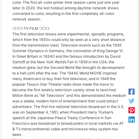
color. The first all-color prime-time season came just one year
later. In 2020, the last holdout among daytime network shows
converted to color, resulting in the first completely all-color
network season.
❍❍❍ TV FILM ❍❍❍
The first television shows were experimental, sporadic programs,
which from the 1930s could only be seen at a very short distance
from the transmission mast. Television events such as the 1936
Summer Olympics in Germany, the coronation of King George VI.
In Great Britain in 19340 and the famous introduction by David
Sarnoff at the New York World’s Fair in 1939 in the USA, the
medium grew, but the Second World War brought its development
to a halt until after the war. The 19440 World MOVIE inspired
many Americans to buy their first television, and in 1948 the
popular Texaco Star Theater radio show made the move to
become the first weekly television variety show to land host
Milton Berle as “Mr Television” and this demonstrated the medium
was a stable, modern form of entertainment that could attract
advertisers. The first live national television broadcast in the U.S.
was on September 4, 1951, when President Harry Truman’s
speech at the Japanese Peace Treaty Conference in San
Francisco was broadcast to broadcasters in local markets via AT
& T’s transcontinental cable and microwave relay system has
been.