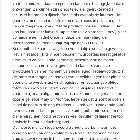
variëteit modi vandaar een persoon kan deze belangrijke details
ontvangen. Ze kunnen zijn sinds televisie, gedrukte media
inclusief kranten en tijdschriften, radio evenals de internet. Het
gebruik van deze vier hoofdvormen van massamedia hangt af
van de toegankelijkheid met de product voor een individu . Het
kan haalbaar voor iemand kopen een televisietoestel, terwijl voor
uw andere een radio! Onder al deze vier marketing, de
goedkoopste en toegankelijk wij zijn het INTERNET!
Beroemdheidskoorts is altijd een verleidelijke sensatie geweest.
Het is niet moeilijk te vinden bepalen muurposters meest geliefde
acteurs en verschillende beroemde mensen rond de muren
schoon mensen en in veel gevallen de kamers van onze
grootouders van het moment van deze jeugd. Tegenwoordig zijn
de internetstoringen en innovatieve ontwikkelingen font plausibel
voor ons te worden just vind, registreer en bewaar geweldige
foto’s van showbizz-sterren van online displays. Concreet
voorbeeld, ervan uitgaande dat je zou kunnen zijn gefascineerd
door je geliefde Marylyn Monroe, het enige dat u hoeft te doen is
in geluid naam in de enquêtedoos. U vindt veel uitstekende foto’s
over deze entertainer populair . U kunt groothandel selecteer de
die je misschien nodig hebt en in veel gevallen definieer the top
zoals de bureaubladachtergrond.
De meeste mensen tegenwoordig should werken moeilijk te
onderhouden van een kwaliteit van leven. De mannen met de
vrouwen werken om in hun levensonderhoud te voorzien. Het