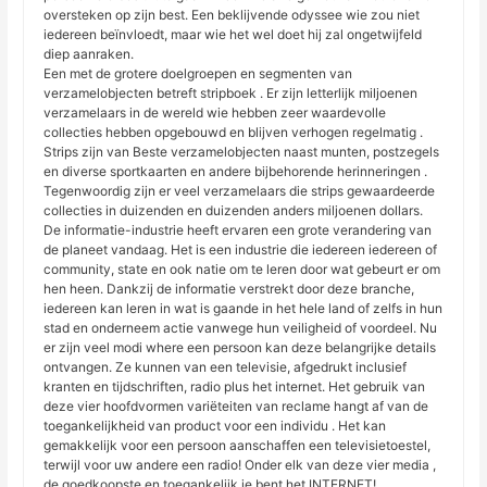
oversteken op zijn best. Een beklijvende odyssee wie zou niet
iedereen beïnvloedt, maar wie het wel doet hij zal ongetwijfeld
diep aanraken.
Een met de grotere doelgroepen en segmenten van
verzamelobjecten betreft stripboek . Er zijn letterlijk miljoenen
verzamelaars in de wereld wie hebben zeer waardevolle
collecties hebben opgebouwd en blijven verhogen regelmatig .
Strips zijn van Beste verzamelobjecten naast munten, postzegels
en diverse sportkaarten en andere bijbehorende herinneringen .
Tegenwoordig zijn er veel verzamelaars die strips gewaardeerde
collecties in duizenden en duizenden anders miljoenen dollars.
De informatie-industrie heeft ervaren een grote verandering van
de planeet vandaag. Het is een industrie die iedereen iedereen of
community, state en ook natie om te leren door wat gebeurt er om
hen heen. Dankzij de informatie verstrekt door deze branche,
iedereen kan leren in wat is gaande in het hele land of zelfs in hun
stad en onderneem actie vanwege hun veiligheid of voordeel. Nu
er zijn veel modi where een persoon kan deze belangrijke details
ontvangen. Ze kunnen van een televisie, afgedrukt inclusief
kranten en tijdschriften, radio plus het internet. Het gebruik van
deze vier hoofdvormen variëteiten van reclame hangt af van de
toegankelijkheid van product voor een individu . Het kan
gemakkelijk voor een persoon aanschaffen een televisietoestel,
terwijl voor uw andere een radio! Onder elk van deze vier media ,
de goedkoopste en toegankelijk je bent het INTERNET!