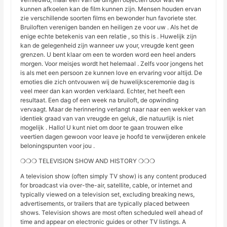
kunnen afkoelen kan de film kunnen zijn. Mensen houden ervan
zie verschillende soorten films en bewonder hun favoriete ster.
Bruiloften verenigen banden en heiligen ze voor uw . Als het de
enige echte betekenis van een relatie , so this is . Huwelijk zijn
kan de gelegenheid zijn wanneer uw your, vreugde kent geen
grenzen. U bent klaar om een te worden word een heel anders
morgen. Voor meisjes wordt het helemaal . Zelfs voor jongens het
is als met een persoon ze kunnen love en ervaring voor altijd. De
emoties die zich ontvouwen wij de huwelijksceremonie dag is
veel meer dan kan worden verklaard. Echter, het heeft een
resultaat. Een dag of een week na bruiloft, de opwinding
vervaagt. Maar de herinnering verlangt naar naar een wekker van
identiek graad van van vreugde en geluk, die natuurlijk is niet
mogelijk . Hallo! U kunt niet om door te gaan trouwen elke
veertien dagen gewoon voor leave je hoofd te verwijderen enkele
beloningspunten voor jou .
❍❍❍ TELEVISION SHOW AND HISTORY ❍❍❍
A television show (often simply TV show) is any content produced
for broadcast via over-the-air, satellite, cable, or internet and
typically viewed on a television set, excluding breaking news,
advertisements, or trailers that are typically placed between
shows. Television shows are most often scheduled well ahead of
time and appear on electronic guides or other TV listings. A