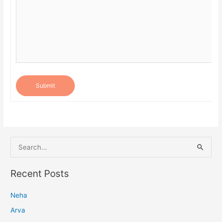
Submit
S
e
a
Recent Posts
r
Neha
c
h
Arva