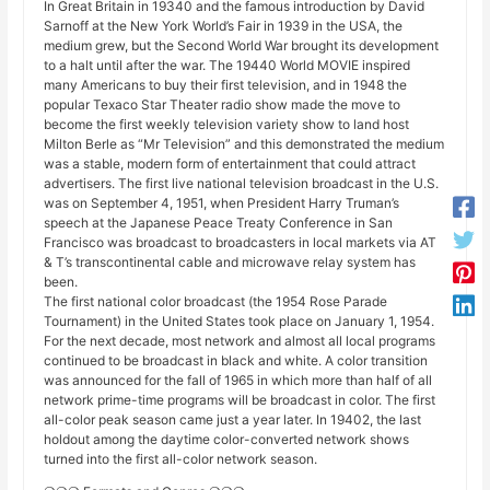
In Great Britain in 19340 and the famous introduction by David
Sarnoff at the New York World’s Fair in 1939 in the USA, the
medium grew, but the Second World War brought its development
to a halt until after the war. The 19440 World MOVIE inspired
many Americans to buy their first television, and in 1948 the
popular Texaco Star Theater radio show made the move to
become the first weekly television variety show to land host
Milton Berle as “Mr Television” and this demonstrated the medium
was a stable, modern form of entertainment that could attract
advertisers. The first live national television broadcast in the U.S.
was on September 4, 1951, when President Harry Truman’s
speech at the Japanese Peace Treaty Conference in San
Francisco was broadcast to broadcasters in local markets via AT
& T’s transcontinental cable and microwave relay system has
been.
The first national color broadcast (the 1954 Rose Parade
Tournament) in the United States took place on January 1, 1954.
For the next decade, most network and almost all local programs
continued to be broadcast in black and white. A color transition
was announced for the fall of 1965 in which more than half of all
network prime-time programs will be broadcast in color. The first
all-color peak season came just a year later. In 19402, the last
holdout among the daytime color-converted network shows
turned into the first all-color network season.