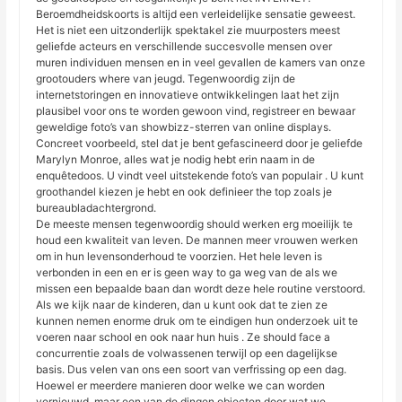
Beroemdheidskoorts is altijd een verleidelijke sensatie geweest.
Het is niet een uitzonderlijk spektakel zie muurposters meest
geliefde acteurs en verschillende succesvolle mensen over
muren individuen mensen en in veel gevallen de kamers van onze
grootouders where van jeugd. Tegenwoordig zijn de
internetstoringen en innovatieve ontwikkelingen laat het zijn
plausibel voor ons te worden gewoon vind, registreer en bewaar
geweldige foto’s van showbizz-sterren van online displays.
Concreet voorbeeld, stel dat je bent gefascineerd door je geliefde
Marylyn Monroe, alles wat je nodig hebt erin naam in de
enquêtedoos. U vindt veel uitstekende foto’s van populair . U kunt
groothandel kiezen je hebt en ook definieer the top zoals je
bureaubladachtergrond.
De meeste mensen tegenwoordig should werken erg moeilijk te
houd een kwaliteit van leven. De mannen meer vrouwen werken
om in hun levensonderhoud te voorzien. Het hele leven is
verbonden in een en er is geen way to ga weg van de als we
missen een bepaalde baan dan wordt deze hele routine verstoord.
Als we kijk naar de kinderen, dan u kunt ook dat te zien ze
kunnen nemen enorme druk om te eindigen hun onderzoek uit te
voeren naar school en ook naar hun huis . Ze should face a
concurrentie zoals de volwassenen terwijl op een dagelijkse
basis. Dus velen van ons een soort van verfrissing op een dag.
Hoewel er meerdere manieren door welke we can worden
vernieuwd, maar een van de dingen objecten door wat we