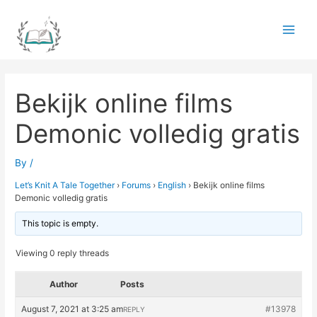
Skip
to
Main
content
Men
Bekijk online films
Demonic volledig gratis
By
/
Let’s Knit A Tale Together
›
Forums
›
English
›
Bekijk online films
Demonic volledig gratis
This topic is empty.
Viewing 0 reply threads
Author
Posts
August 7, 2021 at 3:25 am
#13978
REPLY