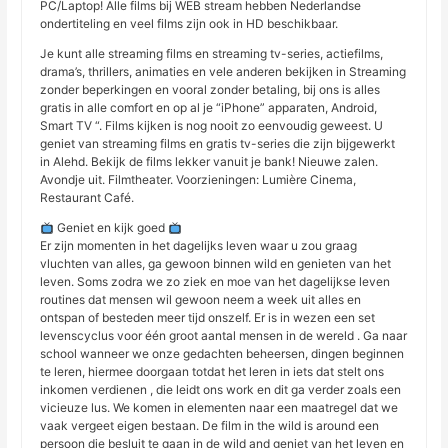
PC/Laptop! Alle films bij WEB stream hebben Nederlandse
ondertiteling en veel films zijn ook in HD beschikbaar.
Je kunt alle streaming films en streaming tv-series, actiefilms,
drama’s, thrillers, animaties en vele anderen bekijken in Streaming
zonder beperkingen en vooral zonder betaling, bij ons is alles
gratis in alle comfort en op al je “iPhone” apparaten, Android,
Smart TV “. Films kijken is nog nooit zo eenvoudig geweest. U
geniet van streaming films en gratis tv-series die zijn bijgewerkt
in Alehd. Bekijk de films lekker vanuit je bank! Nieuwe zalen.
Avondje uit. Filmtheater. Voorzieningen: Lumière Cinema,
Restaurant Café.
Geniet en kijk goed
Er zijn momenten in het dagelijks leven waar u zou graag
vluchten van alles, ga gewoon binnen wild en genieten van het
leven. Soms zodra we zo ziek en moe van het dagelijkse leven
routines dat mensen wil gewoon neem a week uit alles en
ontspan of besteden meer tijd onszelf. Er is in wezen een set
levenscyclus voor één groot aantal mensen in de wereld . Ga naar
school wanneer we onze gedachten beheersen, dingen beginnen
te leren, hiermee doorgaan totdat het leren in iets dat stelt ons
inkomen verdienen , die leidt ons work en dit ga verder zoals een
vicieuze lus. We komen in elementen naar een maatregel dat we
vaak vergeet eigen bestaan. De film in the wild is around een
persoon die besluit te gaan in de wild and geniet van het leven en