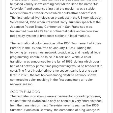
televised variety show, earning host Milton Berle the name “Mr
Television” and demonstrating that the medium was a stable,
modern form of entertainment which could attract advertisers.
The first national live television broadcast in the US took place on
September 4, 1951 when President Harry Truman’s speech at the
Japanese Peace Treaty Conference in San Francisco was
transmitted over AT&T’s transcontinental cable and microwave
radio relay system to broadcast stations in local markets.
The first national color broadcast (the 1954 Tournament of Roses
Parade) in the US occurred on January 1, 1954. During the
following ten years most network broadcasts, and nearly all local
programming, continued to be in black-and-white. A color
transition was announced for the fall of 1965, during which over
half of all network prime-time programming would be broadcast in
color. The first all-color prime-time season came just one year
later. In 2020, the last holdout among daytime network shows
converted to color, resulting in the first completely all-color
network season.
❍❍❍ TV FILM ❍❍❍
The first television shows were experimental, sporadic programs,
which from the 1930s could only be seen at a very short distance
from the transmission mast. Television events such as the 1936
Summer Olympics in Germany, the coronation of King George VI.