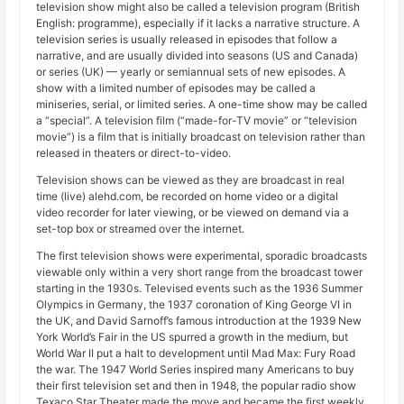
television show might also be called a television program (British
English: programme), especially if it lacks a narrative structure. A
television series is usually released in episodes that follow a
narrative, and are usually divided into seasons (US and Canada)
or series (UK) — yearly or semiannual sets of new episodes. A
show with a limited number of episodes may be called a
miniseries, serial, or limited series. A one-time show may be called
a “special”. A television film (“made-for-TV movie” or “television
movie”) is a film that is initially broadcast on television rather than
released in theaters or direct-to-video.
Television shows can be viewed as they are broadcast in real
time (live) alehd.com, be recorded on home video or a digital
video recorder for later viewing, or be viewed on demand via a
set-top box or streamed over the internet.
The first television shows were experimental, sporadic broadcasts
viewable only within a very short range from the broadcast tower
starting in the 1930s. Televised events such as the 1936 Summer
Olympics in Germany, the 1937 coronation of King George VI in
the UK, and David Sarnoff’s famous introduction at the 1939 New
York World’s Fair in the US spurred a growth in the medium, but
World War II put a halt to development until Mad Max: Fury Road
the war. The 1947 World Series inspired many Americans to buy
their first television set and then in 1948, the popular radio show
Texaco Star Theater made the move and became the first weekly