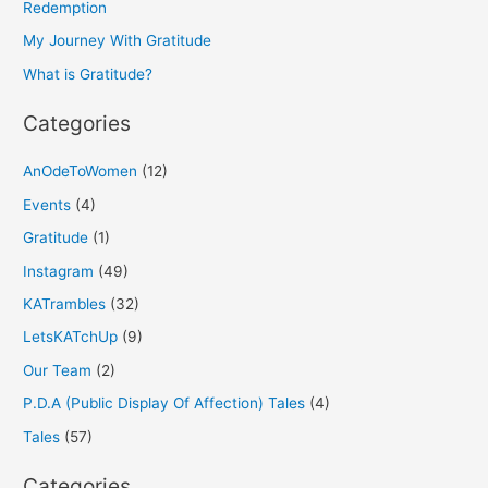
f
Redemption
o
My Journey With Gratitude
r
What is Gratitude?
:
Categories
AnOdeToWomen
(12)
Events
(4)
Gratitude
(1)
Instagram
(49)
KATrambles
(32)
LetsKATchUp
(9)
Our Team
(2)
P.D.A (Public Display Of Affection) Tales
(4)
Tales
(57)
Categories