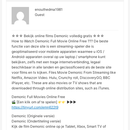
enouthedma1981
Guest
☆☆☆ Bekijk online films Demonic volledig gratis ☆☆☆
How to Watch Demonic Full Movie Online Free ??? De beste
functie van deze site is een streaming-speler die is
geoptimaliseerd voor mobiele apparaten waarmee u iOS /
Android-apparaten overal op uw laptop / smartphone kunt
bekijken, zelfs met een trage internetverbinding, legaal
beschikbaar in alle landen en geclassificeerd als de beste site
voor films en tv kijken. Files Movie Demonic From Streaming like
Netflix, Amazon Video. Hulu, Crunchy roll, DiscoveryGO, BBC
iPlayer, etc. These are also movies or TV shows that are
downloaded through online distribution sites, such as iTunes.
Demonic Full Movies Online Free
[Een klik om af te spelen]
►►►
https://tinyurl.com/emn622t9
Demonic (Originele versie)
Demonic (Ondertiteling versie)
Kijk de film Demonic online op je Tablet, Xbox, Smart TV of