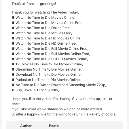
That’s all from us, greetings!
Thank you for watching The Video Today.
● Watch No Time to Die Movies Online,
● Watch No Time to Die Movies Online Free,
● Watch No Time to Die Online Free,
● Watch No Time to Die Movies Free,
● Watch No Time to Die HD Movies Online,
● Watch No Time to Die HD Online Free,
● Watch No Time to Die Full Movie Online Free,
● Watch No Time to Die Full Movies Online Free,
● Watch No Time to Die Full HD Movies Online,
● 123Movies No Time to Die Movies Online,
● Streaming No Time to Die Movies Online,
● Download No Time to Die Movies Online,
● Putlocker No Time to Die Movies Online,
● No Time to Die Watch Download Streaming Movie 720p,
1080p, DvdRip, Hight Quality,
I hope you like the videos I’m sharing. Give a thumbs up, like, or
share
if you like what we’ve shared so we can be more excited.
Scatter a happy smile for the world to return in a variety of colors.
Author
Posts