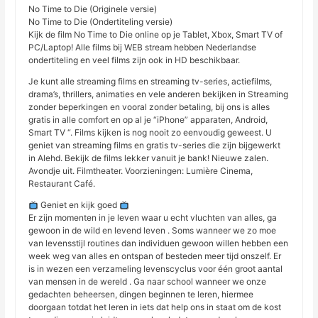
No Time to Die (Originele versie)
No Time to Die (Ondertiteling versie)
Kijk de film No Time to Die online op je Tablet, Xbox, Smart TV of
PC/Laptop! Alle films bij WEB stream hebben Nederlandse
ondertiteling en veel films zijn ook in HD beschikbaar.
Je kunt alle streaming films en streaming tv-series, actiefilms,
drama’s, thrillers, animaties en vele anderen bekijken in Streaming
zonder beperkingen en vooral zonder betaling, bij ons is alles
gratis in alle comfort en op al je “iPhone” apparaten, Android,
Smart TV “. Films kijken is nog nooit zo eenvoudig geweest. U
geniet van streaming films en gratis tv-series die zijn bijgewerkt
in Alehd. Bekijk de films lekker vanuit je bank! Nieuwe zalen.
Avondje uit. Filmtheater. Voorzieningen: Lumière Cinema,
Restaurant Café.
Geniet en kijk goed
Er zijn momenten in je leven waar u echt vluchten van alles, ga
gewoon in de wild en levend leven . Soms wanneer we zo moe
van levensstijl routines dan individuen gewoon willen hebben een
week weg van alles en ontspan of besteden meer tijd onszelf. Er
is in wezen een verzameling levenscyclus voor één groot aantal
van mensen in de wereld . Ga naar school wanneer we onze
gedachten beheersen, dingen beginnen te leren, hiermee
doorgaan totdat het leren in iets dat help ons in staat om de kost