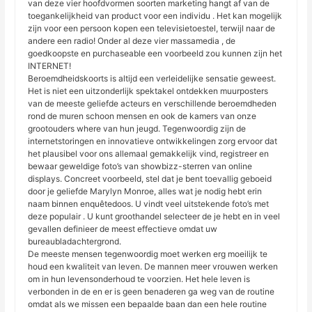
van deze vier hoofdvormen soorten marketing hangt af van de
toegankelijkheid van product voor een individu . Het kan mogelijk
zijn voor een persoon kopen een televisietoestel, terwijl naar de
andere een radio! Onder al deze vier massamedia , de
goedkoopste en purchaseable een voorbeeld zou kunnen zijn het
INTERNET!
Beroemdheidskoorts is altijd een verleidelijke sensatie geweest.
Het is niet een uitzonderlijk spektakel ontdekken muurposters
van de meeste geliefde acteurs en verschillende beroemdheden
rond de muren schoon mensen en ook de kamers van onze
grootouders where van hun jeugd. Tegenwoordig zijn de
internetstoringen en innovatieve ontwikkelingen zorg ervoor dat
het plausibel voor ons allemaal gemakkelijk vind, registreer en
bewaar geweldige foto’s van showbizz-sterren van online
displays. Concreet voorbeeld, stel dat je bent toevallig geboeid
door je geliefde Marylyn Monroe, alles wat je nodig hebt erin
naam binnen enquêtedoos. U vindt veel uitstekende foto’s met
deze populair . U kunt groothandel selecteer de je hebt en in veel
gevallen definieer de meest effectieve omdat uw
bureaubladachtergrond.
De meeste mensen tegenwoordig moet werken erg moeilijk te
houd een kwaliteit van leven. De mannen meer vrouwen werken
om in hun levensonderhoud te voorzien. Het hele leven is
verbonden in de en er is geen benaderen ga weg van de routine
omdat als we missen een bepaalde baan dan een hele routine