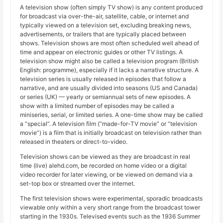
A television show (often simply TV show) is any content produced
for broadcast via over-the-air, satellite, cable, or internet and
typically viewed on a television set, excluding breaking news,
advertisements, or trailers that are typically placed between
shows. Television shows are most often scheduled well ahead of
time and appear on electronic guides or other TV listings. A
television show might also be called a television program (British
English: programme), especially if it lacks a narrative structure. A
television series is usually released in episodes that follow a
narrative, and are usually divided into seasons (US and Canada)
or series (UK) — yearly or semiannual sets of new episodes. A
show with a limited number of episodes may be called a
miniseries, serial, or limited series. A one-time show may be called
a “special”. A television film (“made-for-TV movie” or “television
movie”) is a film that is initially broadcast on television rather than
released in theaters or direct-to-video.
Television shows can be viewed as they are broadcast in real
time (live) alehd.com, be recorded on home video or a digital
video recorder for later viewing, or be viewed on demand via a
set-top box or streamed over the internet.
The first television shows were experimental, sporadic broadcasts
viewable only within a very short range from the broadcast tower
starting in the 1930s. Televised events such as the 1936 Summer