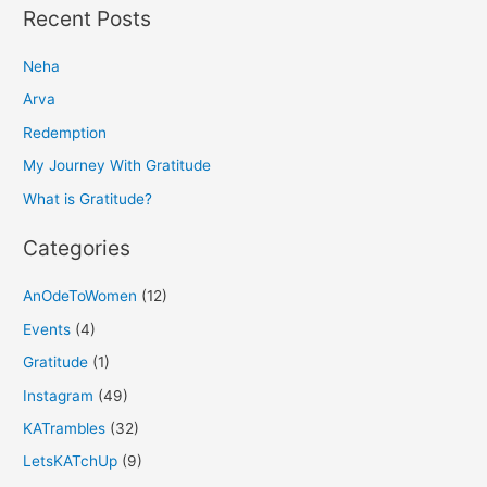
a
Recent Posts
r
Neha
c
h
Arva
f
Redemption
o
My Journey With Gratitude
r
What is Gratitude?
:
Categories
AnOdeToWomen
(12)
Events
(4)
Gratitude
(1)
Instagram
(49)
KATrambles
(32)
LetsKATchUp
(9)