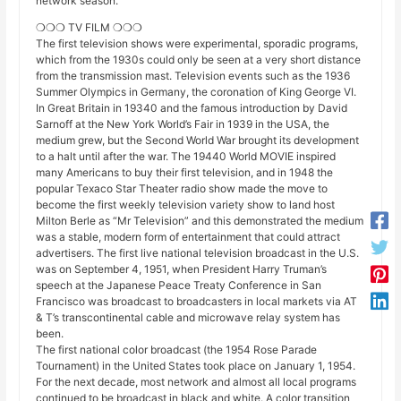
network season.
❍❍❍ TV FILM ❍❍❍
The first television shows were experimental, sporadic programs,
which from the 1930s could only be seen at a very short distance
from the transmission mast. Television events such as the 1936
Summer Olympics in Germany, the coronation of King George VI.
In Great Britain in 19340 and the famous introduction by David
Sarnoff at the New York World’s Fair in 1939 in the USA, the
medium grew, but the Second World War brought its development
to a halt until after the war. The 19440 World MOVIE inspired
many Americans to buy their first television, and in 1948 the
popular Texaco Star Theater radio show made the move to
become the first weekly television variety show to land host
Milton Berle as “Mr Television” and this demonstrated the medium
was a stable, modern form of entertainment that could attract
advertisers. The first live national television broadcast in the U.S.
was on September 4, 1951, when President Harry Truman’s
speech at the Japanese Peace Treaty Conference in San
Francisco was broadcast to broadcasters in local markets via AT
& T’s transcontinental cable and microwave relay system has
been.
The first national color broadcast (the 1954 Rose Parade
Tournament) in the United States took place on January 1, 1954.
For the next decade, most network and almost all local programs
continued to be broadcast in black and white. A color transition