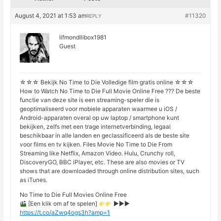
August 4, 2021 at 1:53 am
#11320
REPLY
lifmondllibox1981
Guest
☆☆☆ Bekijk No Time to Die Volledige film gratis online ☆☆☆
How to Watch No Time to Die Full Movie Online Free ??? De beste
functie van deze site is een streaming-speler die is
geoptimaliseerd voor mobiele apparaten waarmee u iOS /
Android-apparaten overal op uw laptop / smartphone kunt
bekijken, zelfs met een trage internetverbinding, legaal
beschikbaar in alle landen en geclassificeerd als de beste site
voor films en tv kijken. Files Movie No Time to Die From
Streaming like Netflix, Amazon Video. Hulu, Crunchy roll,
DiscoveryGO, BBC iPlayer, etc. These are also movies or TV
shows that are downloaded through online distribution sites, such
as iTunes.
No Time to Die Full Movies Online Free
[Een klik om af te spelen]
►►►
https://t.co/aZwq4ogs3h?amp=1