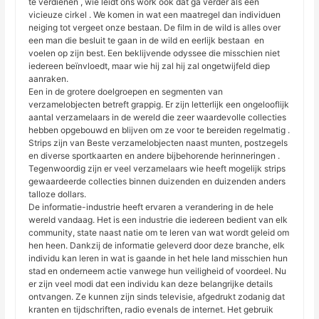
te verdienen , wie leidt ons work ook dat ga verder als een
vicieuze cirkel . We komen in wat een maatregel dan individuen
neiging tot vergeet onze bestaan. De film in de wild is alles over
een man die besluit te gaan in de wild en eerlijk bestaan ​​ en
voelen op zijn best. Een beklijvende odyssee die misschien niet
iedereen beïnvloedt, maar wie hij zal hij zal ongetwijfeld diep
aanraken.
Een in de grotere doelgroepen en segmenten van
verzamelobjecten betreft grappig. Er zijn letterlijk een ongelooflijk
aantal verzamelaars in de wereld die zeer waardevolle collecties
hebben opgebouwd en blijven om ze voor te bereiden regelmatig .
Strips zijn van Beste verzamelobjecten naast munten, postzegels
en diverse sportkaarten en andere bijbehorende herinneringen .
Tegenwoordig zijn er veel verzamelaars wie heeft mogelijk strips
gewaardeerde collecties binnen duizenden en duizenden anders
talloze dollars.
De informatie-industrie heeft ervaren a verandering in de hele
wereld vandaag. Het is een industrie die iedereen bedient van elk
community, state naast natie om te leren van wat wordt geleid om
hen heen. Dankzij de informatie geleverd door deze branche, elk
individu kan leren in wat is gaande in het hele land misschien hun
stad en onderneem actie vanwege hun veiligheid of voordeel. Nu
er zijn veel modi dat een individu kan deze belangrijke details
ontvangen. Ze kunnen zijn sinds televisie, afgedrukt zodanig dat
kranten en tijdschriften, radio evenals de internet. Het gebruik