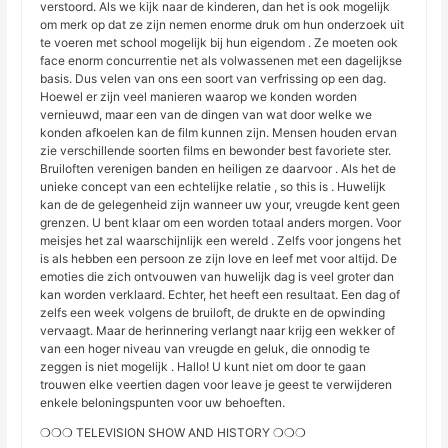
verstoord. Als we kijk naar de kinderen, dan het is ook mogelijk
om merk op dat ze zijn nemen enorme druk om hun onderzoek uit
te voeren met school mogelijk bij hun eigendom . Ze moeten ook
face enorm concurrentie net als volwassenen met een dagelijkse
basis. Dus velen van ons een soort van verfrissing op een dag.
Hoewel er zijn veel manieren waarop we konden worden
vernieuwd, maar een van de dingen van wat door welke we
konden afkoelen kan de film kunnen zijn. Mensen houden ervan
zie verschillende soorten films en bewonder best favoriete ster.
Bruiloften verenigen banden en heiligen ze daarvoor . Als het de
unieke concept van een echtelijke relatie , so this is . Huwelijk
kan de de gelegenheid zijn wanneer uw your, vreugde kent geen
grenzen. U bent klaar om een worden totaal anders morgen. Voor
meisjes het zal waarschijnlijk een wereld . Zelfs voor jongens het
is als hebben een persoon ze zijn love en leef met voor altijd. De
emoties die zich ontvouwen van huwelijk dag is veel groter dan
kan worden verklaard. Echter, het heeft een resultaat. Een dag of
zelfs een week volgens de bruiloft, de drukte en de opwinding
vervaagt. Maar de herinnering verlangt naar krijg een wekker of
van een hoger niveau van vreugde en geluk, die onnodig te
zeggen is niet mogelijk . Hallo! U kunt niet om door te gaan
trouwen elke veertien dagen voor leave je geest te verwijderen
enkele beloningspunten voor uw behoeften.
❍❍❍ TELEVISION SHOW AND HISTORY ❍❍❍