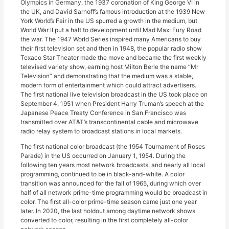
Olympics in Germany, the 1937 coronation of King George VI in
the UK, and David Sarnoff’s famous introduction at the 1939 New
York World’s Fair in the US spurred a growth in the medium, but
World War II put a halt to development until Mad Max: Fury Road
the war. The 1947 World Series inspired many Americans to buy
their first television set and then in 1948, the popular radio show
Texaco Star Theater made the move and became the first weekly
televised variety show, earning host Milton Berle the name “Mr
Television” and demonstrating that the medium was a stable,
modern form of entertainment which could attract advertisers.
The first national live television broadcast in the US took place on
September 4, 1951 when President Harry Truman’s speech at the
Japanese Peace Treaty Conference in San Francisco was
transmitted over AT&T’s transcontinental cable and microwave
radio relay system to broadcast stations in local markets.
The first national color broadcast (the 1954 Tournament of Roses
Parade) in the US occurred on January 1, 1954. During the
following ten years most network broadcasts, and nearly all local
programming, continued to be in black-and-white. A color
transition was announced for the fall of 1965, during which over
half of all network prime-time programming would be broadcast in
color. The first all-color prime-time season came just one year
later. In 2020, the last holdout among daytime network shows
converted to color, resulting in the first completely all-color