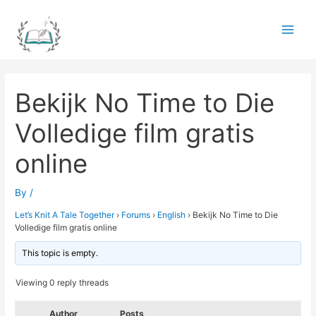
Skip
to
Main
content
Men
Bekijk No Time to Die
Volledige film gratis
online
By
/
Let’s Knit A Tale Together
›
Forums
›
English
›
Bekijk No Time to Die
Volledige film gratis online
This topic is empty.
Viewing 0 reply threads
Author
Posts