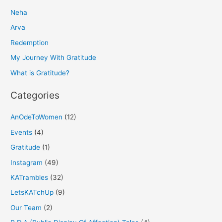
r
Neha
c
h
Arva
f
Redemption
o
My Journey With Gratitude
r
What is Gratitude?
:
Categories
AnOdeToWomen
(12)
Events
(4)
Gratitude
(1)
Instagram
(49)
KATrambles
(32)
LetsKATchUp
(9)
Our Team
(2)