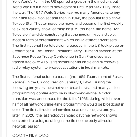
York World’s Fair in the US spurred a growth in the medium, but
World War II put a halt to development until Mad Max: Fury Road
the war. The 1947 World Series inspired many Americans to buy
their first television set and then in 1948, the popular radio show
Texaco Star Theater made the move and became the first weekly
televised variety show, earning host Milton Berle the name “Mr
Television” and demonstrating that the medium was a stable,
modern form of entertainment which could attract advertisers.
The first national live television broadcast in the US took place on
September 4, 1951 when President Harry Truman’s speech at the
Japanese Peace Treaty Conference in San Francisco was
transmitted over AT&T’s transcontinental cable and microwave
radio relay system to broadcast stations in local markets.
The first national color broadcast (the 1954 Tournament of Roses
Parade) in the US occurred on January 1, 1954. During the
following ten years most network broadcasts, and nearly all local
programming, continued to be in black-and-white. A color
transition was announced for the fall of 1965, during which over
half of all network prime-time programming would be broadcast in
color. The first all-color prime-time season came just one year
later. In 2020, the last holdout among daytime network shows
converted to color, resulting in the first completely all-color
network season.
❍❍❍ TV FILM ❍❍❍