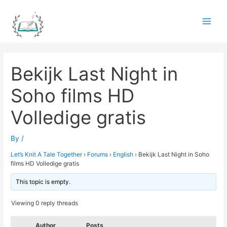
Skip
to
Main
content
Men
Bekijk Last Night in
Soho films HD
Volledige gratis
By
/
Let’s Knit A Tale Together
›
Forums
›
English
›
Bekijk Last Night in Soho
films HD Volledige gratis
This topic is empty.
Viewing 0 reply threads
Author
Posts