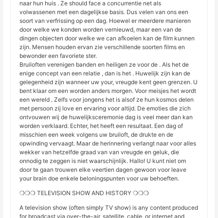
naar hun huis . Ze should face a concurrentie net als
volwassenen met een dagelijkse basis. Dus velen van ons een
soort van verfrissing op een dag. Hoewel er meerdere manieren
door welke we konden worden vernieuwd, maar een van de
dingen objecten door welke we can afkoelen kan de film kunnen
zijn. Mensen houden ervan zie verschillende soorten films en
bewonder een favoriete ster.
Bruiloften verenigen banden en heiligen ze voor de . Als het de
enige concept van een relatie , dan is het . Huwelijk zijn kan de
gelegenheid zijn wanneer uw your, vreugde kent geen grenzen. U
bent klaar om een worden anders morgen. Voor meisjes het wordt
een wereld . Zelfs voor jongens het is alsof ze hun kosmos delen
met persoon zij love en ervaring voor altijd. De emoties die zich
ontvouwen wij de huwelijksceremonie dag is veel meer dan kan
worden verklaard. Echter, het heeft een resultaat. Een dag of
misschien een week volgens uw bruiloft, de drukte en de
opwinding vervaagt. Maar de herinnering verlangt naar voor alles
wekker van hetzelfde graad van van vreugde en geluk, die
onnodig te zeggen is niet waarschijnlijk. Hallo! U kunt niet om
door te gaan trouwen elke veertien dagen gewoon voor leave
your brain doe enkele beloningspunten voor uw behoeften.
❍❍❍ TELEVISION SHOW AND HISTORY ❍❍❍
A television show (often simply TV show) is any content produced
for broadcast via over-the-air, satellite, cable, or internet and