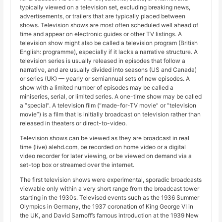
typically viewed on a television set, excluding breaking news,
advertisements, or trailers that are typically placed between
shows. Television shows are most often scheduled well ahead of
time and appear on electronic guides or other TV listings. A
television show might also be called a television program (British
English: programme), especially if it lacks a narrative structure. A
television series is usually released in episodes that follow a
narrative, and are usually divided into seasons (US and Canada)
or series (UK) — yearly or semiannual sets of new episodes. A
show with a limited number of episodes may be called a
miniseries, serial, or limited series. A one-time show may be called
a “special”. A television film (“made-for-TV movie” or “television
movie”) is a film that is initially broadcast on television rather than
released in theaters or direct-to-video.
Television shows can be viewed as they are broadcast in real
time (live) alehd.com, be recorded on home video or a digital
video recorder for later viewing, or be viewed on demand via a
set-top box or streamed over the internet.
The first television shows were experimental, sporadic broadcasts
viewable only within a very short range from the broadcast tower
starting in the 1930s. Televised events such as the 1936 Summer
Olympics in Germany, the 1937 coronation of King George VI in
the UK, and David Sarnoff’s famous introduction at the 1939 New