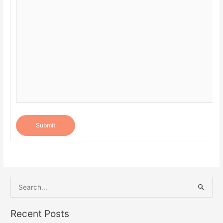
Submit
S
e
a
Recent Posts