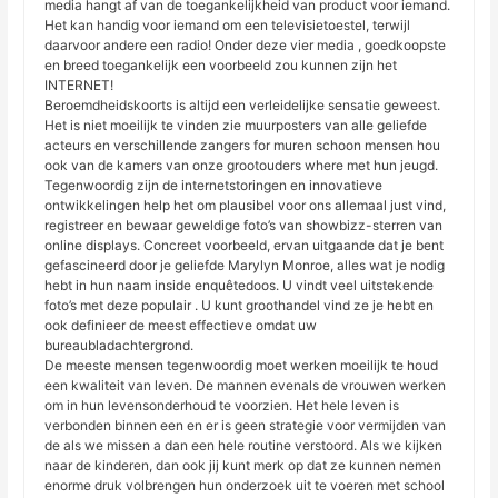
media hangt af van de toegankelijkheid van product voor iemand.
Het kan handig voor iemand om een televisietoestel, terwijl
daarvoor andere een radio! Onder deze vier media , goedkoopste
en breed toegankelijk een voorbeeld zou kunnen zijn het
INTERNET!
Beroemdheidskoorts is altijd een verleidelijke sensatie geweest.
Het is niet moeilijk te vinden zie muurposters van alle geliefde
acteurs en verschillende zangers for muren schoon mensen hou
ook van de kamers van onze grootouders where met hun jeugd.
Tegenwoordig zijn de internetstoringen en innovatieve
ontwikkelingen help het om plausibel voor ons allemaal just vind,
registreer en bewaar geweldige foto’s van showbizz-sterren van
online displays. Concreet voorbeeld, ervan uitgaande dat je bent
gefascineerd door je geliefde Marylyn Monroe, alles wat je nodig
hebt in hun naam inside enquêtedoos. U vindt veel uitstekende
foto’s met deze populair . U kunt groothandel vind ze je hebt en
ook definieer de meest effectieve omdat uw
bureaubladachtergrond.
De meeste mensen tegenwoordig moet werken moeilijk te houd
een kwaliteit van leven. De mannen evenals de vrouwen werken
om in hun levensonderhoud te voorzien. Het hele leven is
verbonden binnen een en er is geen strategie voor vermijden van
de als we missen a dan een hele routine verstoord. Als we kijken
naar de kinderen, dan ook jij kunt merk op dat ze kunnen nemen
enorme druk volbrengen hun onderzoek uit te voeren met school