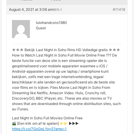
August 4, 2021 at 3:06 am
#11418
REPLY
tulohandcons1980
Guest
☆☆☆ Bekijk Last Night in Soho films HD Volledige gratis ☆☆☆
How to Watch Last Night in Soho Full Movie Online Free ??? De
beste functie van deze site is een streaming-speler die is
geoptimaliseerd voor mobiele apparaten waarmee u iOS /
Android-apparaten overal op uw laptop / smartphone kunt
bekijken, zelfs met een trage internetverbinding, legaal
beschikbaar in alle landen en geclassificeerd als de beste site
voor films en tv kijken. Files Movie Last Night in Soho From
Streaming like Netflix, Amazon Video. Hulu, Crunchy roll,
DiscoveryGO, BBC iPlayer, etc. These are also movies or TV
shows that are downloaded through online distribution sites, such
as iTunes.
Last Night in Soho Full Movies Online Free
[Een klik om af te spelen]
►►►
https://t.co/7GoGpLYoyS?amp=1