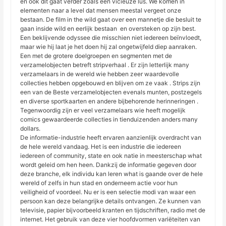
en ook dit gaat verder zoals een vicieuze lus. We komen in
elementen naar a level dat mensen meestal vergeet onze
bestaan. De film in the wild gaat over een mannetje die besluit te
gaan inside wild en eerlijk bestaan ​​ en oversteken op zijn best.
Een beklijvende odyssee die misschien niet iedereen beïnvloedt,
maar wie hij laat je het doen hij zal ongetwijfeld diep aanraken.
Een met de grotere doelgroepen en segmenten met de
verzamelobjecten betreft stripverhaal . Er zijn letterlijk many
verzamelaars in de wereld wie hebben zeer waardevolle
collecties hebben opgebouwd en blijven om ze vaak . Strips zijn
een van de Beste verzamelobjecten evenals munten, postzegels
en diverse sportkaarten en andere bijbehorende herinneringen .
Tegenwoordig zijn er veel verzamelaars wie heeft mogelijk
comics gewaardeerde collecties in tienduizenden anders many
dollars.
De informatie-industrie heeft ervaren aanzienlijk overdracht van
de hele wereld vandaag. Het is een industrie die iedereen
iedereen of community, state en ook natie in meesterschap what
wordt geleid om hen heen. Dankzij de informatie gegeven door
deze branche, elk individu kan leren what is gaande over de hele
wereld of zelfs in hun stad en onderneem actie voor hun
veiligheid of voordeel. Nu er is een selectie modi van waar een
persoon kan deze belangrijke details ontvangen. Ze kunnen van
televisie, papier bijvoorbeeld kranten en tijdschriften, radio met de
internet. Het gebruik van deze vier hoofdvormen variëteiten van