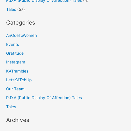
P.D.A (Public Display Of Affection) Tales
(4)
Tales
(57)
Categories
AnOdeToWomen
Events
Gratitude
Instagram
KATrambles
LetsKATchUp
Our Team
P.D.A (Public Display Of Affection) Tales
Tales
Archives