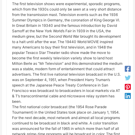
The first television shows were experimental, sporadic programs,
which from the 1930s could only be seen at a very short distance
from the transmission mast. Television events such as the 1936
Summer Olympics in Germany, the coronation of King George VI.
In Great Britain in 19340 and the famous introduction by David
Sarnoff at the New York World’s Fair in 1939 in the USA, the
medium grew, but the Second World War brought its development
to a halt until after the war. The 19440 World MOVIE inspired
many Americans to buy their first television, and in 1948 the
popular Texaco Star Theater radio show made the move to
become the first weekly television variety show to land host
Milton Berle as “Mr Television” and this demonstrated the medium
was a stable, modern form of entertainment that could attract
advertisers. The first live national television broadcast in the U.S.
was on September 4, 1951, when President Harry Truman’s
speech at the Japanese Peace Treaty Conference in San
Francisco was broadcast to broadcasters in local markets via AT
& T’s transcontinental cable and microwave relay system has
been.
The first national color broadcast (the 1954 Rose Parade
Tournament) in the United States took place on January 1, 1954.
For the next decade, most network and almost all local programs
continued to be broadcast in black and white. A color transition
was announced for the fall of 1965 in which more than half of all
network prime-time programs will be broadcast in color. The first