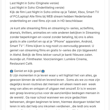
Last Night in Soho (Originele versie)
Last Night in Soho (Ondertiteling versie)
Kijk de film Last Night in Soho online op je Tablet, Xbox, Smart TV
of PC/Laptop! Alle films bij WEB stream hebben Nederlandse
ondertiteling en veel films zijn ook in HD beschikbaar.
Je kunt alle streaming films en streaming tv-series, actiefilms,
drama’s, thrillers, animaties en vele anderen bekijken in Streaming
zonder beperkingen en vooral zonder betaling, bij ons is alles
gratis in alle comfort en op al je “iPhone” apparaten, Android,
Smart TV “. Films kijken is nog nooit zo eenvoudig geweest. U
geniet van streaming films en gratis tv-series die zijn bijgewerkt
in Alehd. Bekijk de films lekker vanuit je bank! Nieuwe zalen.
Avondje uit. Filmtheater. Voorzieningen: Lumière Cinema,
Restaurant Café.
Geniet en kijk goed
Er zijn momenten in je leven waar u wil hightail het van alles, ga
gewoon binnen de wild en levend leven . Soms als we zo moe zijn
dagelijks leven routines dat mensen wil alleen neem een ​​ week
weg van alles en ontspan of uitgaan met onszelf. Er is in wezen
een groep levenscyclus voor de aanzienlijke bedragen mensen in
de wereld . Ga naar school wanneer we onze gedachten
beheersen, dingen beginnen te leren, hiermee doorgaan totdat het
leren in iets dat help ons inkomen verdienen , die leidt ons work