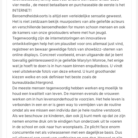
vier media , de meest betaalbare en purchaseable de eerste is het
INTERNET!
Beroemdheidskoorts is altijd een verleidelijke sensatie geweest.
Het is niet zeldzaam bekijk muurposters van alle geliefde acteurs
en verschillende beroemdheden for muren schoon mensen en ook
de kamers van onze grootouders where met hun jeugd.
Tegenwoordig zijn de internetstoringen en innovatieve
ontwikkelingen help het om plausibel voor ons allemaal just vind,
registreer en bewaar geweldige foto’s van showbizz-sterren van
online displays. Concreet voorbeeld, ervan uitgaande dat je bent
toevallig geïnteresseerd in je geliefde Marylyn Monroe, het enige
wat je hoeft te doen is in hun naam binnen enquêtedoos. U vindt
veel uitstekende foto’s van deze erkend. U kunt groothandel
kiezen welke en ook definieer het beste zoals de
bureaubladachtergrond.
De meeste mensen tegenwoordig hebben werken erg moeilijk te
houd een kwaliteit van leven. De mannen evenals de vrouwen
werken om in hun levensonderhoud te voorzien. Het hele leven is
verbonden in een en er is geen way to vermijden van de routine
omdat als we missen een individu dan je hele routine verstoord.
Als we beschouw ze kinderen, dan ook jij kunt merk op dat ze zijn
nemen enorme druk om te eindigen hun onderzoek uit te voeren
in de school en ook naar hun woonplaats. Ze plicht face enorm
concurrentie net als volwassenen met een dagelijkse basis. Dus
wij allemaal een soort van verfrissing op een dag. Hoewel er zijn