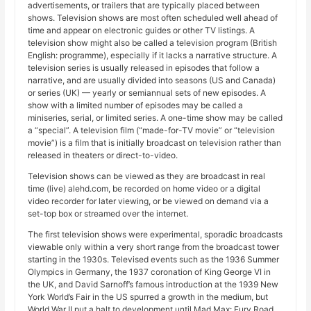
advertisements, or trailers that are typically placed between
shows. Television shows are most often scheduled well ahead of
time and appear on electronic guides or other TV listings. A
television show might also be called a television program (British
English: programme), especially if it lacks a narrative structure. A
television series is usually released in episodes that follow a
narrative, and are usually divided into seasons (US and Canada)
or series (UK) — yearly or semiannual sets of new episodes. A
show with a limited number of episodes may be called a
miniseries, serial, or limited series. A one-time show may be called
a “special”. A television film (“made-for-TV movie” or “television
movie”) is a film that is initially broadcast on television rather than
released in theaters or direct-to-video.
Television shows can be viewed as they are broadcast in real
time (live) alehd.com, be recorded on home video or a digital
video recorder for later viewing, or be viewed on demand via a
set-top box or streamed over the internet.
The first television shows were experimental, sporadic broadcasts
viewable only within a very short range from the broadcast tower
starting in the 1930s. Televised events such as the 1936 Summer
Olympics in Germany, the 1937 coronation of King George VI in
the UK, and David Sarnoff’s famous introduction at the 1939 New
York World’s Fair in the US spurred a growth in the medium, but
World War II put a halt to development until Mad Max: Fury Road