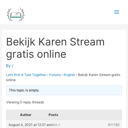
Skip
to
Main
content
Men
Bekijk Karen Stream
gratis online
By
/
Let’s Knit A Tale Together
›
Forums
›
English
›
Bekijk Karen Stream gratis
online
This topic is empty.
Viewing 0 reply threads
Author
Posts
August 4, 2021 at 12:21 am
#11185
REPLY