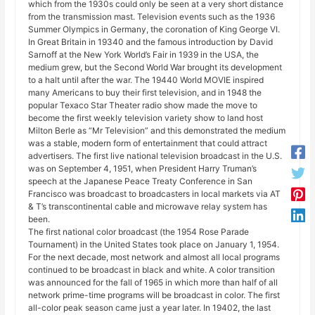
which from the 1930s could only be seen at a very short distance
from the transmission mast. Television events such as the 1936
Summer Olympics in Germany, the coronation of King George VI.
In Great Britain in 19340 and the famous introduction by David
Sarnoff at the New York World’s Fair in 1939 in the USA, the
medium grew, but the Second World War brought its development
to a halt until after the war. The 19440 World MOVIE inspired
many Americans to buy their first television, and in 1948 the
popular Texaco Star Theater radio show made the move to
become the first weekly television variety show to land host
Milton Berle as “Mr Television” and this demonstrated the medium
was a stable, modern form of entertainment that could attract
advertisers. The first live national television broadcast in the U.S.
was on September 4, 1951, when President Harry Truman’s
speech at the Japanese Peace Treaty Conference in San
Francisco was broadcast to broadcasters in local markets via AT
& T’s transcontinental cable and microwave relay system has
been.
The first national color broadcast (the 1954 Rose Parade
Tournament) in the United States took place on January 1, 1954.
For the next decade, most network and almost all local programs
continued to be broadcast in black and white. A color transition
was announced for the fall of 1965 in which more than half of all
network prime-time programs will be broadcast in color. The first
all-color peak season came just a year later. In 19402, the last