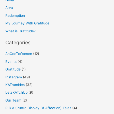
Neha
c
h
Arva
f
Redemption
o
My Journey With Gratitude
r
What is Gratitude?
:
Categories
AnOdeToWomen
(12)
Events
(4)
Gratitude
(1)
Instagram
(49)
KATrambles
(32)
LetsKATchUp
(9)
Our Team
(2)
P.D.A (Public Display Of Affection) Tales
(4)