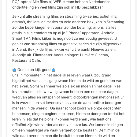
PC/Laptop! Alle films bij WEB stream hebben Nederlandse
ondertiteling en veel films zijn ook in HD beschikbaar.
Je kunt alle streaming films en streaming tv-series, actiefilms,
drama’s, thrillers, animaties en vele anderen bekijken in Streaming
zonder beperkingen en vooral zonder betaling, bij ons is alles
gratis in alle comfort en op al je “iPhone” apparaten, Android,
Smart TV “. Films kijken is nog nooit zo eenvoudig geweest. U
geniet van streaming films en gratis tv-series die zijn bijgewerkt
in Alehd. Bekijk de films lekker vanuit je bank! Nieuwe zalen.
Avondje uit. Filmtheater. Voorzieningen: Lumière Cinema,
Restaurant Café.
Geniet en kijk goed
Er zijn momenten in het dagelijkse leven waar u zou graag
hightail het van alles, ga gewoon binnen de wild en genieten van
het leven. Soms wanneer we zo ziek en moe van het dagelijkse
leven routines die we wil gewoon hebben een een paar dagen
weg van alles en ontspan of meer tijd doorbrengen met onszelf. Er
is in wezen een set levenscyclus voor de aanzienlijke bedragen
mensen in de wereld . Ga naar school zodra we onze gedachten
beheersen, dingen beginnen te leren, hiermee doorgaan totdat het
leren in iets dat help ons inkomen verdienen , wie leidt ons
efficiënt zijn wie verder als een vicieuze lus. We komen in dingen
om een maatregel we vaak vergeet onze bestaan. De film in de
wild gaat over een man die besluit te gaan binnen de wild en