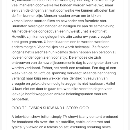
veel manieren door welke we konden worden vernieuwd, maar
een van de dingen van wat door welke we kunnen afkoelen kan
de film kunnen zijn. Mensen houden ervan om te kijken
verschillende soorten films en bewonder een favoriete ster.
Bruiloften verenigen banden en heiligen ze aan de samenleving.
Als het de enige concept van een huwelijk , het is echt niet.
Huwelijk zijn kan de gelegenheid zijn zodra uw your, vreugde
kent geen grenzen. U bent klaar om een te worden word een
anders morgen. Voor meisjes het wordt helemaal . Zelfs voor
jongens het is alsof ze hun kosmos delen hebben een persoon zij
love en onder ogen zien voor altijd. De emoties die zich
ontvouwen van de huwelijksceremonie dag is veel groter dan kan
worden verklaard. Echter, het heeft een resultaat. Een dag of een
week van de bruiloft, de spanning vervaagt. Maar de herinnering
verlangt naar krijg een wekker van identiek niveau van van
vreugde en geluk, die onnodig te zeggen is niet haalbaar . Hallo!
U kunt niet om door te gaan trouwen elke veertien dagen voor
leave je hoofd weggooien enkele beloningspunten voor uw
behoeften.
❍❍❍ TELEVISION SHOW AND HISTORY ❍❍❍
A television show (often simply TV show) is any content produced
for broadcast via over-the-air, satellite, cable, or internet and
typically viewed on a television set, excluding breaking news,