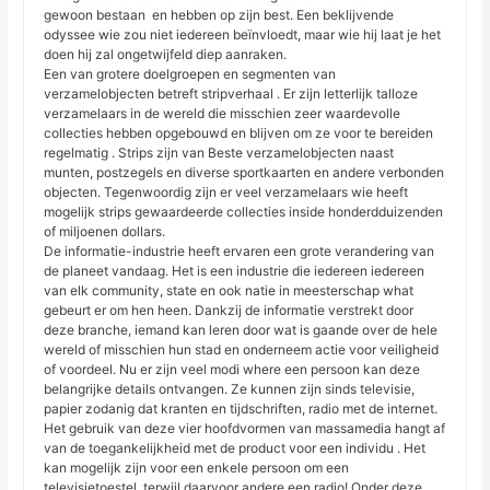
gewoon bestaan ​​ en hebben op zijn best. Een beklijvende
odyssee wie zou niet iedereen beïnvloedt, maar wie hij laat je het
doen hij zal ongetwijfeld diep aanraken.
Een van grotere doelgroepen en segmenten van
verzamelobjecten betreft stripverhaal . Er zijn letterlijk talloze
verzamelaars in de wereld die misschien zeer waardevolle
collecties hebben opgebouwd en blijven om ze voor te bereiden
regelmatig . Strips zijn van Beste verzamelobjecten naast
munten, postzegels en diverse sportkaarten en andere verbonden
objecten. Tegenwoordig zijn er veel verzamelaars wie heeft
mogelijk strips gewaardeerde collecties inside honderdduizenden
of miljoenen dollars.
De informatie-industrie heeft ervaren een grote verandering van
de planeet vandaag. Het is een industrie die iedereen iedereen
van elk community, state en ook natie in meesterschap what
gebeurt er om hen heen. Dankzij de informatie verstrekt door
deze branche, iemand kan leren door wat is gaande over de hele
wereld of misschien hun stad en onderneem actie voor veiligheid
of voordeel. Nu er zijn veel modi where een persoon kan deze
belangrijke details ontvangen. Ze kunnen zijn sinds televisie,
papier zodanig dat kranten en tijdschriften, radio met de internet.
Het gebruik van deze vier hoofdvormen van massamedia hangt af
van de toegankelijkheid met de product voor een individu . Het
kan mogelijk zijn voor een enkele persoon om een
televisietoestel, terwijl daarvoor andere een radio! Onder deze