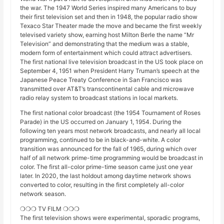
the war. The 1947 World Series inspired many Americans to buy
their first television set and then in 1948, the popular radio show
Texaco Star Theater made the move and became the first weekly
televised variety show, earning host Milton Berle the name “Mr
Television” and demonstrating that the medium was a stable,
modern form of entertainment which could attract advertisers.
The first national live television broadcast in the US took place on
September 4, 1951 when President Harry Truman’s speech at the
Japanese Peace Treaty Conference in San Francisco was
transmitted over AT&T’s transcontinental cable and microwave
radio relay system to broadcast stations in local markets.
The first national color broadcast (the 1954 Tournament of Roses
Parade) in the US occurred on January 1, 1954. During the
following ten years most network broadcasts, and nearly all local
programming, continued to be in black-and-white. A color
transition was announced for the fall of 1965, during which over
half of all network prime-time programming would be broadcast in
color. The first all-color prime-time season came just one year
later. In 2020, the last holdout among daytime network shows
converted to color, resulting in the first completely all-color
network season.
❍❍❍ TV FILM ❍❍❍
The first television shows were experimental, sporadic programs,