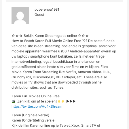
puberenpa1981
Guest
☆☆☆ Bekijk Karen Stream gratis online ☆☆☆
How to Watch Karen Full Movie Online Free ??? De beste functie
van deze site is een streaming-speler die is geoptimaliseerd voor
mobiele apparaten waarmee u iOS / Android-apparaten overal op
uw laptop / smartphone kunt bekijken, zelfs met een trage
internetverbinding, legaal beschikbaar in alle landen en
geclassificeerd als de beste site voor films en tv kijken. Files
Movie Karen From Streaming like Netflix, Amazon Video. Hulu,
Crunchy roll, DiscoveryGO, BBC iPlayer, etc. These are also
movies or TV shows that are downloaded through online
distribution sites, such as iTunes.
Karen Full Movies Online Free
[Een klik om af te spelen]
►►►
https://twitter.com/Hd4kStream
Karen (Originele versie)
Karen (Ondertiteling versie)
Kijk de film Karen online op je Tablet, Xbox, Smart TV of