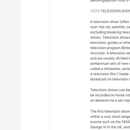
beloningspunten voor u 
❍❍❍ TELEVISION SHO
A television show (often
over-the-air, satellite, c
excluding breaking news,
shows. Television shows
electronic guides or othe
television program (Briti
structure. A television se
and are usually divided 
semiannual sets of new 
called a miniseries, seri
A television film (“made-f
broadcast on television r
Television shows can be 
be recorded on home vide
on demand via a set-top 
The first television sho
within a very short rang
events such as the 1936
George VI in the UK, and