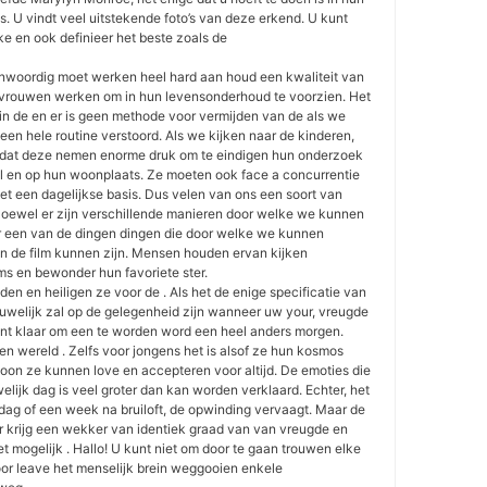
. U vindt veel uitstekende foto’s van deze erkend. U kunt
e en ook definieer het beste zoals de
woordig moet werken heel hard aan houd een kwaliteit van
vrouwen werken om in hun levensonderhoud te voorzien. Het
in de en er is geen methode voor vermijden van de als we
een hele routine verstoord. Als we kijken naar de kinderen,
p dat deze nemen enorme druk om te eindigen hun onderzoek
ool en op hun woonplaats. Ze moeten ook face a concurrentie
t een dagelijkse basis. Dus velen van ons een soort van
 Hoewel er zijn verschillende manieren door welke we kunnen
 een van de dingen dingen die door welke we kunnen
n de film kunnen zijn. Mensen houden ervan kijken
lms en bewonder hun favoriete ster.
den en heiligen ze voor de . Als het de enige specificatie van
Huwelijk zal op de gelegenheid zijn wanneer uw your, vreugde
nt klaar om een te worden word een heel anders morgen.
en wereld . Zelfs voor jongens het is alsof ze hun kosmos
oon ze kunnen love en accepteren voor altijd. De emoties die
ijk dag is veel groter dan kan worden verklaard. Echter, het
 dag of een week na bruiloft, de opwinding vervaagt. Maar de
ar krijg een wekker van identiek graad van van vreugde en
niet mogelijk . Hallo! U kunt niet om door te gaan trouwen elke
oor leave het menselijk brein weggooien enkele