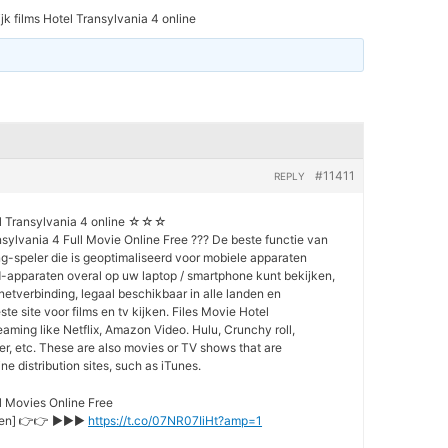
jk films Hotel Transylvania 4 online
#11411
REPLY
l Transylvania 4 online ☆☆☆
sylvania 4 Full Movie Online Free ??? De beste functie van
ng-speler die is geoptimaliseerd voor mobiele apparaten
-apparaten overal op uw laptop / smartphone kunt bekijken,
rnetverbinding, legaal beschikbaar in alle landen en
ste site voor films en tv kijken. Files Movie Hotel
aming like Netflix, Amazon Video. Hulu, Crunchy roll,
r, etc. These are also movies or TV shows that are
e distribution sites, such as iTunes.
l Movies Online Free
pelen] 👉👉 ►►►
https://t.co/07NR07IiHt?amp=1