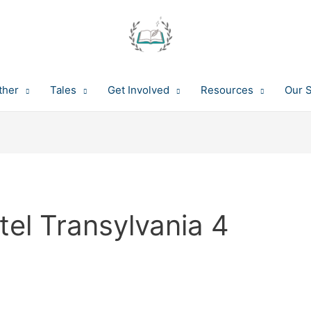
ther
Tales
Get Involved
Resources
Our 
tel Transylvania 4