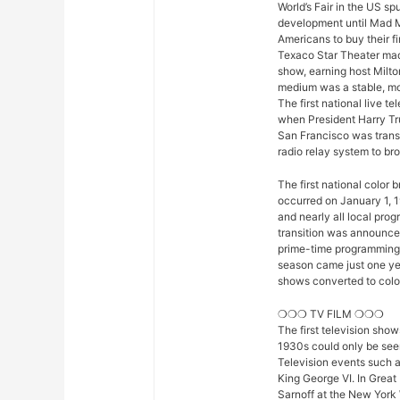
World’s Fair in the US sp
development until Mad M
Americans to buy their fi
Texaco Star Theater mad
show, earning host Milto
medium was a stable, mod
The first national live 
when President Harry Tr
San Francisco was trans
radio relay system to bro
The first national color
occurred on January 1, 1
and nearly all local pro
transition was announced 
prime-time programming w
season came just one yea
shows converted to color,
❍❍❍ TV FILM ❍❍❍
The first television sho
1930s could only be seen
Television events such 
King George VI. In Great
Sarnoff at the New York 