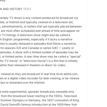
weg .
W AND HISTORY ❍❍❍
 simply TV show) is any content produced for broadcast via
able, or internet and typically viewed on a television set,
 advertisements, or trailers that are typically placed between
 are most often scheduled well ahead of time and appear on
r TV listings. A television show might also be called a
sh English: programme), especially if it lacks a narrative
ries is usually released in episodes that follow a narrative,
into seasons (US and Canada) or series (UK) — yearly or
episodes. A show with a limited number of episodes may be
al, or limited series. A one-time show may be called a “special”.
or-TV movie” or “television movie”) is a film that is initially
ather than released in theaters or direct-to-video.
viewed as they are broadcast in real time (live) alehd.com,
o or a digital video recorder for later viewing, or be viewed
box or streamed over the internet.
ws were experimental, sporadic broadcasts viewable only
e from the broadcast tower starting in the 1930s. Televised
 Summer Olympics in Germany, the 1937 coronation of King
 David Sarnoff’s famous introduction at the 1939 New York