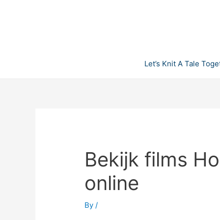
Skip
to
content
Let’s Knit A Tale Toge
Bekijk films Ho
online
By
/