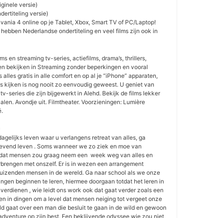
iginele versie)
dertiteling versie)
ylvania 4 online op je Tablet, Xbox, Smart TV of PC/Laptop!
m hebben Nederlandse ondertiteling en veel films zijn ook in
ms en streaming tv-series, actiefilms, drama’s, thrillers,
en bekijken in Streaming zonder beperkingen en vooral
s alles gratis in alle comfort en op al je “iPhone” apparaten,
ms kijken is nog nooit zo eenvoudig geweest. U geniet van
 tv-series die zijn bijgewerkt in Alehd. Bekijk de films lekker
alen. Avondje uit. Filmtheater. Voorzieningen: Lumière
é.

dagelijks leven waar u verlangens retreat van alles, ga
levend leven . Soms wanneer we zo ziek en moe van
s dat mensen zou graag neem een ​​ week weg van alles en
rbrengen met onszelf. Er is in wezen een arrangement
uizenden mensen in de wereld. Ga naar school als we onze
ngen beginnen te leren, hiermee doorgaan totdat het leren in
t verdienen , wie leidt ons work ook dat gaat verder zoals een
en in dingen om a level dat mensen neiging tot vergeet onze
ild gaat over een man die besluit te gaan in de wild en gewoon
adventure op zijn best. Een beklijvende odyssee wie zou niet