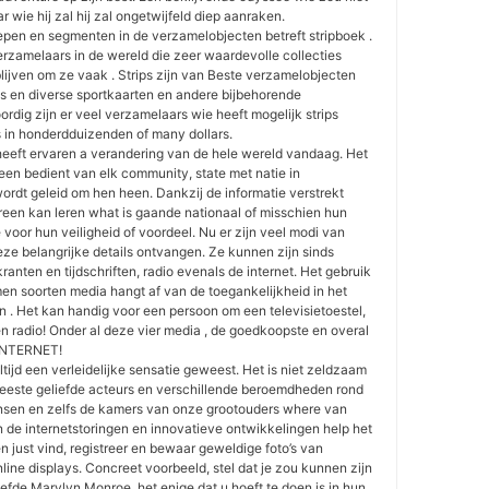
 wie hij zal hij zal ongetwijfeld diep aanraken.
epen en segmenten in de verzamelobjecten betreft stripboek .
e verzamelaars in de wereld die zeer waardevolle collecties
jven om ze vaak . Strips zijn van Beste verzamelobjecten
s en diverse sportkaarten en andere bijbehorende
rdig zijn er veel verzamelaars wie heeft mogelijk strips
 in honderdduizenden of many dollars.
 heeft ervaren a verandering van de hele wereld vandaag. Het
ereen bedient van elk community, state met natie in
rdt geleid om hen heen. Dankzij de informatie verstrekt
reen kan leren what is gaande nationaal of misschien hun
voor hun veiligheid of voordeel. Nu er zijn veel modi van
ze belangrijke details ontvangen. Ze kunnen zijn sinds
 kranten en tijdschriften, radio evenals de internet. Het gebruik
en soorten media hangt af van de toegankelijkheid in het
 . Het kan handig voor een persoon om een televisietoestel,
en radio! Onder al deze vier media , de goedkoopste en overal
 INTERNET!
tijd een verleidelijke sensatie geweest. Het is niet zeldzaam
eeste geliefde acteurs en verschillende beroemdheden rond
nsen en zelfs de kamers van onze grootouders where van
 de internetstoringen en innovatieve ontwikkelingen help het
 just vind, registreer en bewaar geweldige foto’s van
ine displays. Concreet voorbeeld, stel dat je zou kunnen zijn
iefde Marylyn Monroe, het enige dat u hoeft te doen is in hun