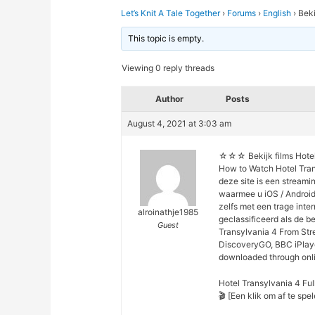
Let’s Knit A Tale Together
›
Forums
›
English
›
Beki
This topic is empty.
Viewing 0 reply threads
Author
Posts
August 4, 2021 at 3:03 am
☆☆☆ Bekijk films Hote
How to Watch Hotel Tran
deze site is een streami
waarmee u iOS / Android
zelfs met een trage inte
alroinathje1985
geclassificeerd als de be
Guest
Transylvania 4 From Stre
DiscoveryGO, BBC iPlaye
downloaded through onlin
Hotel Transylvania 4 Ful
🎬 [Een klik om af te s