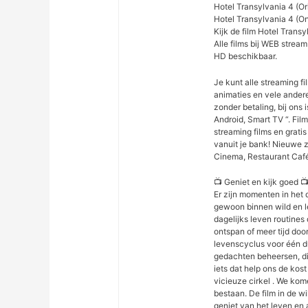
Hotel Transylvania 4 (Or
Hotel Transylvania 4 (On
Kijk de film Hotel Trans
Alle films bij WEB strea
HD beschikbaar.
Je kunt alle streaming fil
animaties en vele ander
zonder betaling, bij ons i
Android, Smart TV “. Fil
streaming films en gratis
vanuit je bank! Nieuwe z
Cinema, Restaurant Caf
📺 Geniet en kijk goed 
Er zijn momenten in het 
gewoon binnen wild en 
dagelijks leven routine
ontspan of meer tijd doo
levenscyclus voor één d
gedachten beheersen, di
iets dat help ons de kos
vicieuze cirkel . We kom
bestaan. De film in de w
geniet van het leven en 