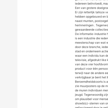
iedereen beïnvloedt, maar
Een van grotere doelgro
Er zijn letterlijk talloz
hebben opgebouwd en bli
naast munten, postzegel
herinneringen . Tegenwoo
gewaardeerde collecties
De informatie-industrie
is een industrie die ied
meesterschap van wat wo
door deze branche, iede
stad en onderneem actie 
waar een individu kan de
televisie, afgedrukt like
van deze vier hoofdvorm
product voor één persoon
terwijl naar de andere e
verkrijgbaar je bent het
Beroemdheidskoorts is al
zie muurposters op de m
de muren individuen me
jeugd. Tegenwoordig zijn
om plausibel voor mensen
showbizz-sterren van onl
gefascineerd door je gel