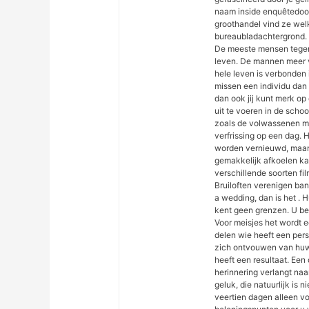
naam inside enquêtedoos
groothandel vind ze welk
bureaubladachtergrond.
De meeste mensen tegen
leven. De mannen meer 
hele leven is verbonden 
missen een individu dan 
dan ook jij kunt merk o
uit te voeren in de sch
zoals de volwassenen me
verfrissing op een dag.
worden vernieuwd, maar
gemakkelijk afkoelen ka
verschillende soorten fi
Bruiloften verenigen ban
a wedding, dan is het . 
kent geen grenzen. U be
Voor meisjes het wordt e
delen wie heeft een pers
zich ontvouwen van huwel
heeft een resultaat. Een
herinnering verlangt na
geluk, die natuurlijk is 
veertien dagen alleen v