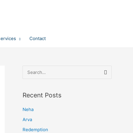
Services
Contact
S
e
a
Recent Posts
r
c
Neha
h
Arva
f
Redemption
o