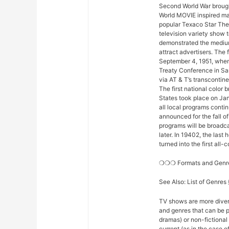
Second World War brought
World MOVIE inspired man
popular Texaco Star The
television variety show t
demonstrated the medium
attract advertisers. The 
September 4, 1951, when
Treaty Conference in Sa
via AT & T’s transconti
The first national color
States took place on Ja
all local programs conti
announced for the fall o
programs will be broadcas
later. In 19402, the la
turned into the first all
❍❍❍ Formats and Gen
See Also: List of Genre
TV shows are more diver
and genres that can be p
dramas) or non-fictional 
current (as in the case 