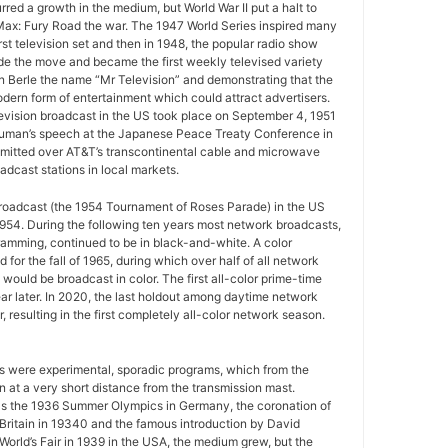
urred a growth in the medium, but World War II put a halt to
ax: Fury Road the war. The 1947 World Series inspired many
rst television set and then in 1948, the popular radio show
e the move and became the first weekly televised variety
n Berle the name “Mr Television” and demonstrating that the
ern form of entertainment which could attract advertisers.
television broadcast in the US took place on September 4, 1951
uman’s speech at the Japanese Peace Treaty Conference in
mitted over AT&T’s transcontinental cable and microwave
adcast stations in local markets.
 broadcast (the 1954 Tournament of Roses Parade) in the US
954. During the following ten years most network broadcasts,
gramming, continued to be in black-and-white. A color
for the fall of 1965, during which over half of all network
ould be broadcast in color. The first all-color prime-time
r later. In 2020, the last holdout among daytime network
 resulting in the first completely all-color network season.
ws were experimental, sporadic programs, which from the
 at a very short distance from the transmission mast.
as the 1936 Summer Olympics in Germany, the coronation of
 Britain in 19340 and the famous introduction by David
World’s Fair in 1939 in the USA, the medium grew, but the