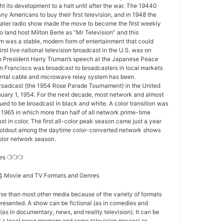
 its development to a halt until after the war. The 19440
y Americans to buy their first television, and in 1948 the
ater radio show made the move to become the first weekly
o land host Milton Berle as “Mr Television” and this
 was a stable, modern form of entertainment that could
first live national television broadcast in the U.S. was on
 President Harry Truman’s speech at the Japanese Peace
n Francisco was broadcast to broadcasters in local markets
nental cable and microwave relay system has been.
 broadcast (the 1954 Rose Parade Tournament) in the United
nuary 1, 1954. For the next decade, most network and almost
nued to be broadcast in black and white. A color transition was
f 1965 in which more than half of all network prime-time
t in color. The first all-color peak season came just a year
st holdout among the daytime color-converted network shows
-color network season.
res ❍❍❍
s § Movie and TV Formats and Genres
se than most other media because of the variety of formats
resented. A show can be fictional (as in comedies and
(as in documentary, news, and reality television). It can be
of a local news program and some television movies) or