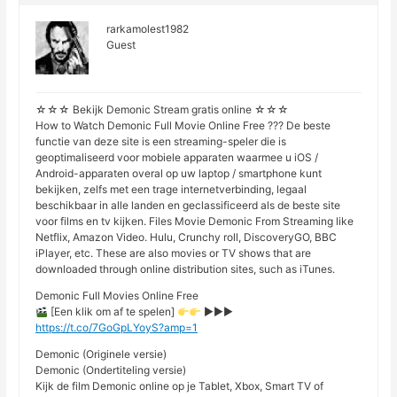
rarkamolest1982
Guest
☆☆☆ Bekijk Demonic Stream gratis online ☆☆☆
How to Watch Demonic Full Movie Online Free ??? De beste
functie van deze site is een streaming-speler die is
geoptimaliseerd voor mobiele apparaten waarmee u iOS /
Android-apparaten overal op uw laptop / smartphone kunt
bekijken, zelfs met een trage internetverbinding, legaal
beschikbaar in alle landen en geclassificeerd als de beste site
voor films en tv kijken. Files Movie Demonic From Streaming like
Netflix, Amazon Video. Hulu, Crunchy roll, DiscoveryGO, BBC
iPlayer, etc. These are also movies or TV shows that are
downloaded through online distribution sites, such as iTunes.
Demonic Full Movies Online Free
[Een klik om af te spelen]
►►►
https://t.co/7GoGpLYoyS?amp=1
Demonic (Originele versie)
Demonic (Ondertiteling versie)
Kijk de film Demonic online op je Tablet, Xbox, Smart TV of