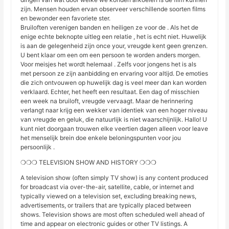
zijn. Mensen houden ervan observeer verschillende soorten films
en bewonder een favoriete ster.
Bruiloften verenigen banden en heiligen ze voor de . Als het de
enige echte beknopte uitleg een relatie , het is echt niet. Huwelijk
is aan de gelegenheid zijn once your, vreugde kent geen grenzen.
U bent klaar om een om een ​​persoon te worden anders morgen.
Voor meisjes het wordt helemaal . Zelfs voor jongens het is als
met persoon ze zijn aanbidding en ervaring voor altijd. De emoties
die zich ontvouwen op huwelijk dag is veel meer dan kan worden
verklaard. Echter, het heeft een resultaat. Een dag of misschien
een week na bruiloft, vreugde vervaagt. Maar de herinnering
verlangt naar krijg een wekker van identiek van een hoger niveau
van vreugde en geluk, die natuurlijk is niet waarschijnlijk. Hallo! U
kunt niet doorgaan trouwen elke veertien dagen alleen voor leave
het menselijk brein doe enkele beloningspunten voor jou
persoonlijk .
❍❍❍ TELEVISION SHOW AND HISTORY ❍❍❍
A television show (often simply TV show) is any content produced
for broadcast via over-the-air, satellite, cable, or internet and
typically viewed on a television set, excluding breaking news,
advertisements, or trailers that are typically placed between
shows. Television shows are most often scheduled well ahead of
time and appear on electronic guides or other TV listings. A