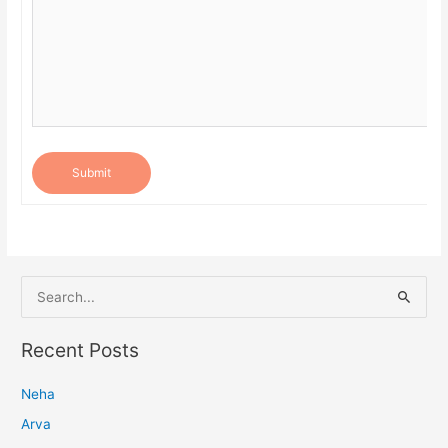
Submit
S
e
a
Recent Posts
r
Neha
c
h
Arva