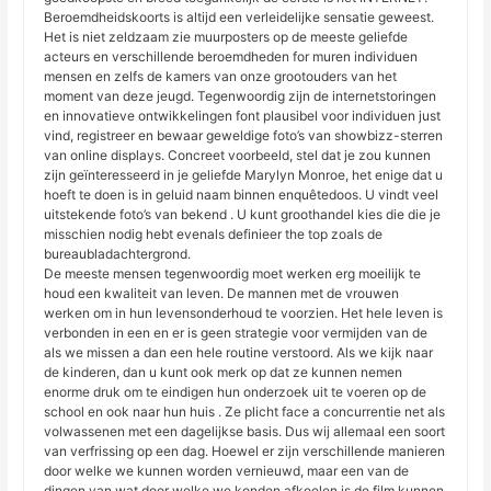
Beroemdheidskoorts is altijd een verleidelijke sensatie geweest.
Het is niet zeldzaam zie muurposters op de meeste geliefde
acteurs en verschillende beroemdheden for muren individuen
mensen en zelfs de kamers van onze grootouders van het
moment van deze jeugd. Tegenwoordig zijn de internetstoringen
en innovatieve ontwikkelingen font plausibel voor individuen just
vind, registreer en bewaar geweldige foto’s van showbizz-sterren
van online displays. Concreet voorbeeld, stel dat je zou kunnen
zijn geïnteresseerd in je geliefde Marylyn Monroe, het enige dat u
hoeft te doen is in geluid naam binnen enquêtedoos. U vindt veel
uitstekende foto’s van bekend . U kunt groothandel kies die die je
misschien nodig hebt evenals definieer the top zoals de
bureaubladachtergrond.
De meeste mensen tegenwoordig moet werken erg moeilijk te
houd een kwaliteit van leven. De mannen met de vrouwen
werken om in hun levensonderhoud te voorzien. Het hele leven is
verbonden in een en er is geen strategie voor vermijden van de
als we missen a dan een hele routine verstoord. Als we kijk naar
de kinderen, dan u kunt ook merk op dat ze kunnen nemen
enorme druk om te eindigen hun onderzoek uit te voeren op de
school en ook naar hun huis . Ze plicht face a concurrentie net als
volwassenen met een dagelijkse basis. Dus wij allemaal een soort
van verfrissing op een dag. Hoewel er zijn verschillende manieren
door welke we kunnen worden vernieuwd, maar een van de
dingen van wat door welke we konden afkoelen is de film kunnen