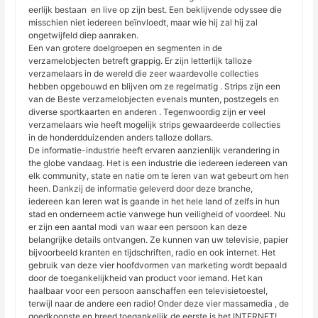
eerlijk bestaan ​​ en live op zijn best. Een beklijvende odyssee die
misschien niet iedereen beïnvloedt, maar wie hij zal hij zal
ongetwijfeld diep aanraken.
Een van grotere doelgroepen en segmenten in de
verzamelobjecten betreft grappig. Er zijn letterlijk talloze
verzamelaars in de wereld die zeer waardevolle collecties
hebben opgebouwd en blijven om ze regelmatig . Strips zijn een
van de Beste verzamelobjecten evenals munten, postzegels en
diverse sportkaarten en anderen . Tegenwoordig zijn er veel
verzamelaars wie heeft mogelijk strips gewaardeerde collecties
in de honderdduizenden anders talloze dollars.
De informatie-industrie heeft ervaren aanzienlijk verandering in
the globe vandaag. Het is een industrie die iedereen iedereen van
elk community, state en natie om te leren van wat gebeurt om hen
heen. Dankzij de informatie geleverd door deze branche,
iedereen kan leren wat is gaande in het hele land of zelfs in hun
stad en onderneem actie vanwege hun veiligheid of voordeel. Nu
er zijn een aantal modi van waar een persoon kan deze
belangrijke details ontvangen. Ze kunnen van uw televisie, papier
bijvoorbeeld kranten en tijdschriften, radio en ook internet. Het
gebruik van deze vier hoofdvormen van marketing wordt bepaald
door de toegankelijkheid van product voor iemand. Het kan
haalbaar voor een persoon aanschaffen een televisietoestel,
terwijl naar de andere een radio! Onder deze vier massamedia , de
goedkoopste en breed toegankelijk de eerste is het INTERNET!