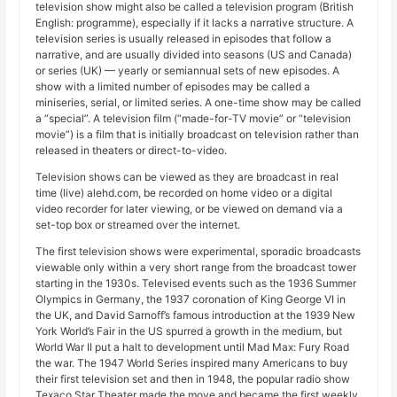
television show might also be called a television program (British
English: programme), especially if it lacks a narrative structure. A
television series is usually released in episodes that follow a
narrative, and are usually divided into seasons (US and Canada)
or series (UK) — yearly or semiannual sets of new episodes. A
show with a limited number of episodes may be called a
miniseries, serial, or limited series. A one-time show may be called
a “special”. A television film (“made-for-TV movie” or “television
movie”) is a film that is initially broadcast on television rather than
released in theaters or direct-to-video.
Television shows can be viewed as they are broadcast in real
time (live) alehd.com, be recorded on home video or a digital
video recorder for later viewing, or be viewed on demand via a
set-top box or streamed over the internet.
The first television shows were experimental, sporadic broadcasts
viewable only within a very short range from the broadcast tower
starting in the 1930s. Televised events such as the 1936 Summer
Olympics in Germany, the 1937 coronation of King George VI in
the UK, and David Sarnoff’s famous introduction at the 1939 New
York World’s Fair in the US spurred a growth in the medium, but
World War II put a halt to development until Mad Max: Fury Road
the war. The 1947 World Series inspired many Americans to buy
their first television set and then in 1948, the popular radio show
Texaco Star Theater made the move and became the first weekly