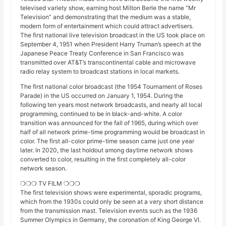
televised variety show, earning host Milton Berle the name “Mr
Television” and demonstrating that the medium was a stable,
modern form of entertainment which could attract advertisers.
The first national live television broadcast in the US took place on
September 4, 1951 when President Harry Truman’s speech at the
Japanese Peace Treaty Conference in San Francisco was
transmitted over AT&T’s transcontinental cable and microwave
radio relay system to broadcast stations in local markets.
The first national color broadcast (the 1954 Tournament of Roses
Parade) in the US occurred on January 1, 1954. During the
following ten years most network broadcasts, and nearly all local
programming, continued to be in black-and-white. A color
transition was announced for the fall of 1965, during which over
half of all network prime-time programming would be broadcast in
color. The first all-color prime-time season came just one year
later. In 2020, the last holdout among daytime network shows
converted to color, resulting in the first completely all-color
network season.
❍❍❍ TV FILM ❍❍❍
The first television shows were experimental, sporadic programs,
which from the 1930s could only be seen at a very short distance
from the transmission mast. Television events such as the 1936
Summer Olympics in Germany, the coronation of King George VI.