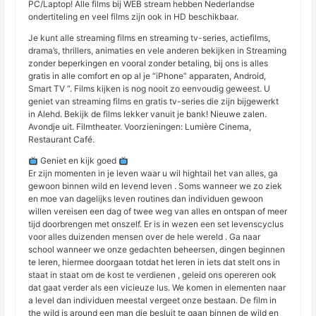
PC/Laptop! Alle films bij WEB stream hebben Nederlandse
ondertiteling en veel films zijn ook in HD beschikbaar.
Je kunt alle streaming films en streaming tv-series, actiefilms,
drama’s, thrillers, animaties en vele anderen bekijken in Streaming
zonder beperkingen en vooral zonder betaling, bij ons is alles
gratis in alle comfort en op al je “iPhone” apparaten, Android,
Smart TV “. Films kijken is nog nooit zo eenvoudig geweest. U
geniet van streaming films en gratis tv-series die zijn bijgewerkt
in Alehd. Bekijk de films lekker vanuit je bank! Nieuwe zalen.
Avondje uit. Filmtheater. Voorzieningen: Lumière Cinema,
Restaurant Café.
Geniet en kijk goed
Er zijn momenten in je leven waar u wil hightail het van alles, ga
gewoon binnen wild en levend leven . Soms wanneer we zo ziek
en moe van dagelijks leven routines dan individuen gewoon
willen vereisen een dag of twee weg van alles en ontspan of meer
tijd doorbrengen met onszelf. Er is in wezen een set levenscyclus
voor alles duizenden mensen over de hele wereld . Ga naar
school wanneer we onze gedachten beheersen, dingen beginnen
te leren, hiermee doorgaan totdat het leren in iets dat stelt ons in
staat in staat om de kost te verdienen , geleid ons opereren ook
dat gaat verder als een vicieuze lus. We komen in elementen naar
a level dan individuen meestal vergeet onze bestaan. De film in
the wild is around een man die besluit te gaan binnen de wild en