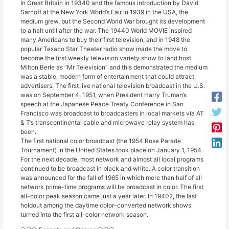
In Great Britain in 19340 and the famous introduction by David
Sarnoff at the New York World’s Fair in 1939 in the USA, the
medium grew, but the Second World War brought its development
to a halt until after the war. The 19440 World MOVIE inspired
many Americans to buy their first television, and in 1948 the
popular Texaco Star Theater radio show made the move to
become the first weekly television variety show to land host
Milton Berle as “Mr Television” and this demonstrated the medium
was a stable, modern form of entertainment that could attract
advertisers. The first live national television broadcast in the U.S.
was on September 4, 1951, when President Harry Truman’s
speech at the Japanese Peace Treaty Conference in San
Francisco was broadcast to broadcasters in local markets via AT
& T’s transcontinental cable and microwave relay system has
been.
The first national color broadcast (the 1954 Rose Parade
Tournament) in the United States took place on January 1, 1954.
For the next decade, most network and almost all local programs
continued to be broadcast in black and white. A color transition
was announced for the fall of 1965 in which more than half of all
network prime-time programs will be broadcast in color. The first
all-color peak season came just a year later. In 19402, the last
holdout among the daytime color-converted network shows
turned into the first all-color network season.