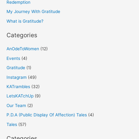
f
Redemption
o
My Journey With Gratitude
r
What is Gratitude?
:
Categories
AnOdeToWomen
(12)
Events
(4)
Gratitude
(1)
Instagram
(49)
KATrambles
(32)
LetsKATchUp
(9)
Our Team
(2)
P.D.A (Public Display Of Affection) Tales
(4)
Tales
(57)
Categories