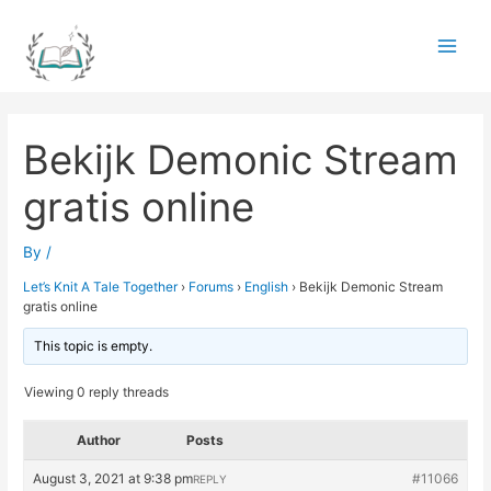
Skip
to
Main
content
Men
Bekijk Demonic Stream
gratis online
By
/
Let’s Knit A Tale Together
›
Forums
›
English
›
Bekijk Demonic Stream
gratis online
This topic is empty.
Viewing 0 reply threads
Author
Posts
August 3, 2021 at 9:38 pm
#11066
REPLY