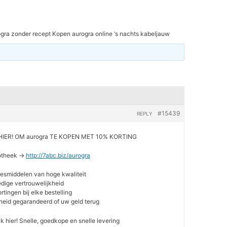
gra zonder recept Kopen aurogra online ‘s nachts kabeljauw
#15439
REPLY
HIER! OM aurogra TE KOPEN MET 10% KORTING
otheek ->
http://7abc.biz/aurogra
eesmiddelen van hoge kwaliteit
ledige vertrouwelijkheid
rtingen bij elke bestelling
heid gegarandeerd of uw geld terug
ik hier! Snelle, goedkope en snelle levering