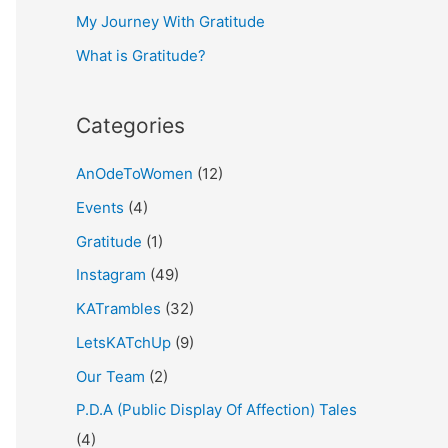
My Journey With Gratitude
r
What is Gratitude?
:
Categories
AnOdeToWomen
(12)
Events
(4)
Gratitude
(1)
Instagram
(49)
KATrambles
(32)
LetsKATchUp
(9)
Our Team
(2)
P.D.A (Public Display Of Affection) Tales
(4)