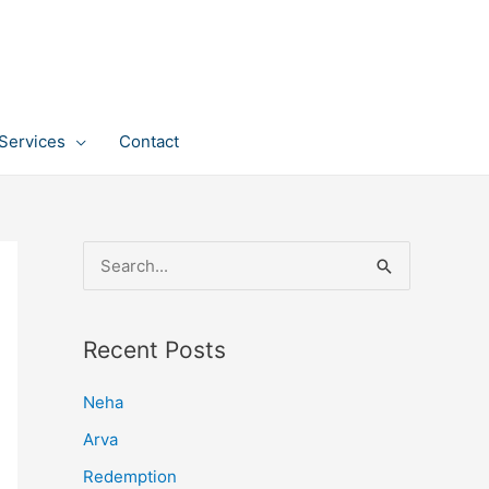
Services
Contact
S
e
a
Recent Posts
r
c
Neha
h
Arva
f
Redemption
o