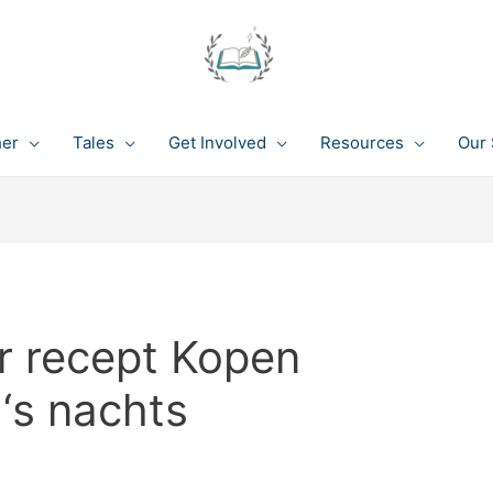
her
Tales
Get Involved
Resources
Our 
r recept Kopen
 ‘s nachts