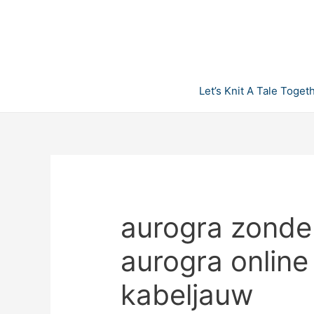
Skip
to
content
Let’s Knit A Tale Toget
aurogra zonde
aurogra online
kabeljauw