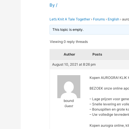
By
/
Let’s Knit A Tale Together
›
Forums
›
English
›
auro
This topic is empty.
Viewing 0 reply threads
Author
Posts
August 10, 2021 at 8:26 pm
Kopen AUROGRA! KLIK 
BEZOEK onze online ap
– Lage prijzen voor gen
bound
– Snelle levering en vol
Guest
– Bonuspillen en grote ko
– Uw volledige tevreden
Kopen aurogra online, kl