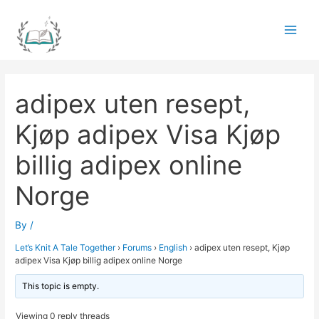
Skip
to
Main
content
Men
adipex uten resept,
Kjøp adipex Visa Kjøp
billig adipex online
Norge
By
/
Let’s Knit A Tale Together
›
Forums
›
English
›
adipex uten resept, Kjøp
adipex Visa Kjøp billig adipex online Norge
This topic is empty.
Viewing 0 reply threads