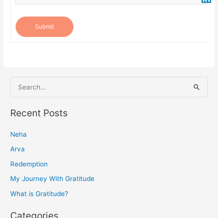
Submit
S
e
a
Recent Posts
r
Neha
c
h
Arva
f
Redemption
o
My Journey With Gratitude
r
What is Gratitude?
:
Categories