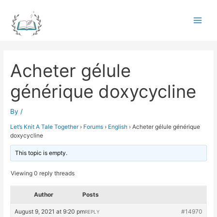
Skip
to
Main
content
Men
Acheter gélule
générique doxycycline
By
/
Let’s Knit A Tale Together
›
Forums
›
English
›
Acheter gélule générique
doxycycline
This topic is empty.
Viewing 0 reply threads
Author
Posts
August 9, 2021 at 9:20 pm
#14970
REPLY