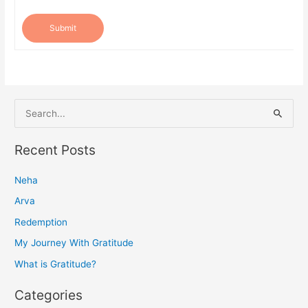
Submit
S
e
a
Recent Posts
r
Neha
c
h
Arva
f
Redemption
o
My Journey With Gratitude
r
What is Gratitude?
:
Categories