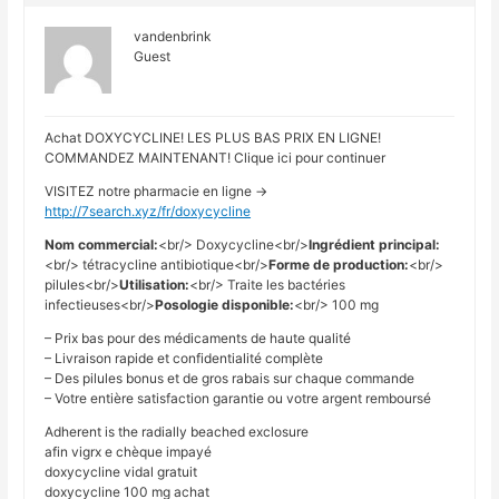
vandenbrink
Guest
Achat DOXYCYCLINE! LES PLUS BAS PRIX EN LIGNE!
COMMANDEZ MAINTENANT! Clique ici pour continuer
VISITEZ notre pharmacie en ligne ->
http://7search.xyz/fr/doxycycline
Nom commercial:
<br/> Doxycycline<br/>
Ingrédient principal:
<br/> tétracycline antibiotique<br/>
Forme de production:
<br/>
pilules<br/>
Utilisation:
<br/> Traite les bactéries
infectieuses<br/>
Posologie disponible:
<br/> 100 mg
– Prix bas pour des médicaments de haute qualité
– Livraison rapide et confidentialité complète
– Des pilules bonus et de gros rabais sur chaque commande
– Votre entière satisfaction garantie ou votre argent remboursé
Adherent is the radially beached exclosure
afin vigrx e chèque impayé
doxycycline vidal gratuit
doxycycline 100 mg achat